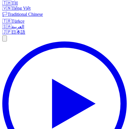
🇹🇭
TH
🇻🇳
Tiếng Việt
🏳️
Traditional Chinese
🇹🇷
Türkçe
🇸🇦
العربية
🇯🇵
日本語