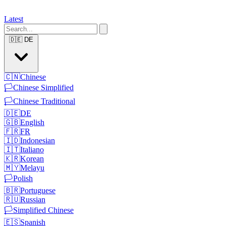
Latest
🇩🇪
DE
🇨🇳
Chinese
🏳️
Chinese Simplified
🏳️
Chinese Traditional
🇩🇪
DE
🇬🇧
English
🇫🇷
FR
🇮🇩
Indonesian
🇮🇹
Italiano
🇰🇷
Korean
🇲🇾
Melayu
🏳️
Polish
🇧🇷
Portuguese
🇷🇺
Russian
🏳️
Simplified Chinese
🇪🇸
Spanish