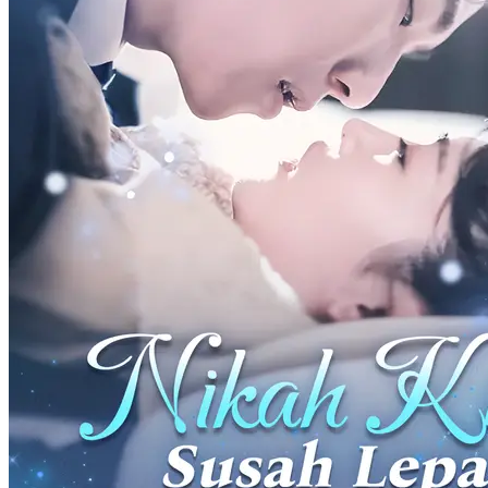
Istri Komandan dari Desa
101 Episodes
Celia yang senang berkebun di desa terus didesak nikah sama orang
tuanya, jadi dia terpaksa pergi kencan buta, lalu nikah kilat dengan
"buruh" yang sudah pensiun. Siapa sangka, suaminya justru
membawa keberuntungan. Setelah nikah, kebun sayurnya semakin
sukses, usahanya makin maju, berbagai masalah teratasi dengan
mudah. Sampai suatu hari, teman seperjuangan suaminya datang,
barulah Celia sadar, ternyata Jefran adalah komandan di wilayah
utara...
Bayi Lucu
Romansa
Romansa Urban