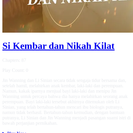
Si Kembar dan Nikah Kilat
Chapters: 87
Play Count: 0
Jin Wanning dan Li Sinian secara tidak sengaja tidur bersama dan,
setelah hamil, melahirkan anak kembar, laki-laki dan perempuan.
Namun, kakak iparnya menjual bayi laki-laki dan menipu Jin
Wanning untuk percaya bahwa dia hanya melahirkan seorang anak
perempuan. Bayi laki-laki tersebut akhirnya ditemukan oleh Li
Sinian, yang telah bertahun-tahun mencari ibu biologis putranya,
namun tidak berhasil. Bertahun-tahun kemudian, dengan bantuan
putranya, Li Sinian dan Jin Wanning menjadi pasangan suami istri di
bawah perjanjian pernikahan.