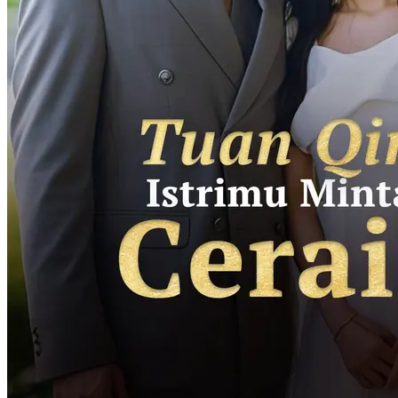
Nikah Kilat, Cinta Mengguncang
78 Episodes
Nikah Kilat, Cinta Mengguncang
Cinta yang sulit didapat
Romansa
Romansa Urban