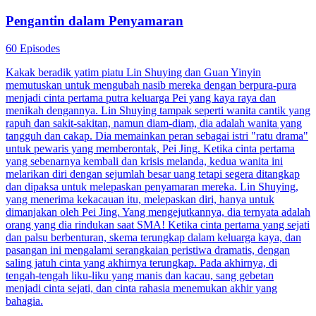
Pengantin dalam Penyamaran
60 Episodes
Kakak beradik yatim piatu Lin Shuying dan Guan Yinyin
memutuskan untuk mengubah nasib mereka dengan berpura-pura
menjadi cinta pertama putra keluarga Pei yang kaya raya dan
menikah dengannya. Lin Shuying tampak seperti wanita cantik yang
rapuh dan sakit-sakitan, namun diam-diam, dia adalah wanita yang
tangguh dan cakap. Dia memainkan peran sebagai istri "ratu drama"
untuk pewaris yang memberontak, Pei Jing. Ketika cinta pertama
yang sebenarnya kembali dan krisis melanda, kedua wanita ini
melarikan diri dengan sejumlah besar uang tetapi segera ditangkap
dan dipaksa untuk melepaskan penyamaran mereka. Lin Shuying,
yang menerima kekacauan itu, melepaskan diri, hanya untuk
dimanjakan oleh Pei Jing. Yang mengejutkannya, dia ternyata adalah
orang yang dia rindukan saat SMA! Ketika cinta pertama yang sejati
dan palsu berbenturan, skema terungkap dalam keluarga kaya, dan
pasangan ini mengalami serangkaian peristiwa dramatis, dengan
saling jatuh cinta yang akhirnya terungkap. Pada akhirnya, di
tengah-tengah liku-liku yang manis dan kacau, sang gebetan
menjadi cinta sejati, dan cinta rahasia menemukan akhir yang
bahagia.