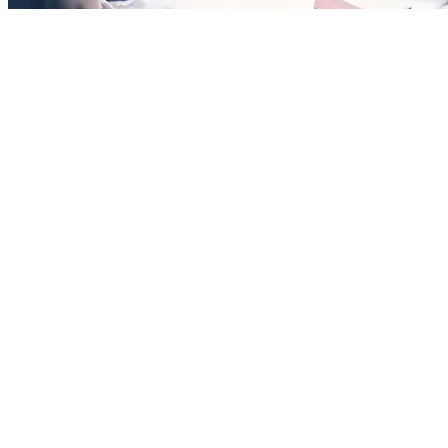
80 Episodes
Setelah cinta pertamanya pergi, Arif menikahi artis kelas tiga, Indah
untuk meredam desakan menikah. Setelah kontrak nikah tiga tahun
selesai, cinta pertamanya kembali. Indah akan pergi, tapi ia
dinyatakan terkena kanker. Arif baru sadar kalau dia cinta pada
Indah. Dimulailah drama tarik menarik akibat dari salah paham.
Cinta Setelah Pernikahan
Romansa
Romansa Urban