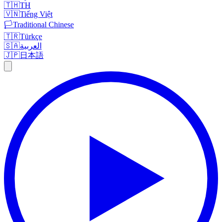
🇹🇭
TH
🇻🇳
Tiếng Việt
🏳️
Traditional Chinese
🇹🇷
Türkçe
🇸🇦
العربية
🇯🇵
日本語