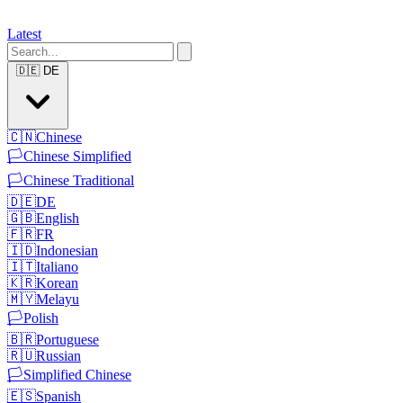
Latest
🇩🇪
DE
🇨🇳
Chinese
🏳️
Chinese Simplified
🏳️
Chinese Traditional
🇩🇪
DE
🇬🇧
English
🇫🇷
FR
🇮🇩
Indonesian
🇮🇹
Italiano
🇰🇷
Korean
🇲🇾
Melayu
🏳️
Polish
🇧🇷
Portuguese
🇷🇺
Russian
🏳️
Simplified Chinese
🇪🇸
Spanish