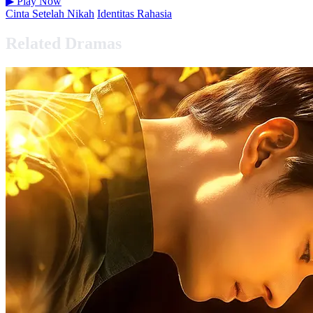
▶
Play Now
Cinta Setelah Nikah
Identitas Rahasia
Related Dramas