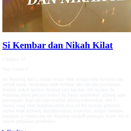
Si Kembar dan Nikah Kilat
Chapters: 87
Play Count: 0
Jin Wanning dan Li Sinian secara tidak sengaja tidur bersama dan,
setelah hamil, melahirkan anak kembar, laki-laki dan perempuan.
Namun, kakak iparnya menjual bayi laki-laki dan menipu Jin
Wanning untuk percaya bahwa dia hanya melahirkan seorang anak
perempuan. Bayi laki-laki tersebut akhirnya ditemukan oleh Li
Sinian, yang telah bertahun-tahun mencari ibu biologis putranya,
namun tidak berhasil. Bertahun-tahun kemudian, dengan bantuan
putranya, Li Sinian dan Jin Wanning menjadi pasangan suami istri di
bawah perjanjian pernikahan.