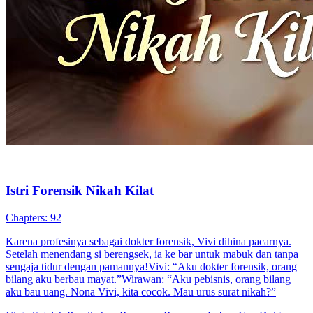
Bos yang Suka Pura-Pura Miskin
83 Episodes
Putri Ayu harus nikah dan punya anak sebelum ulang tahun ke-25
demi warisan keluarga. Setelah dikhianati Adrian, ia nekat nikah
kilat dengan Fajar Pratama, pria misterius yang ternyata kakak masa
kecilnya. Di tengah persaingan dengan adiknya, Lestari, dan intrik
keluarga, Putri Ayu dan Fajar saling mendukung hingga cinta
tumbuh.