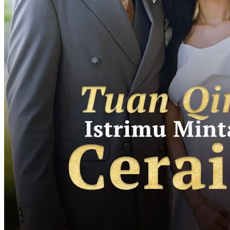
Mabuk Cinta
36 Episodes
Rani Swari dan atasannya, Adit Prama, terikat setelah satu malam
tak terduga, bahkan cincin keluarga Prama kini ada di tangan Rani.
Mereka sepakat nikah kontrak, tetapi kemunculan sebuah lencana
mengungkap masa lalu. Rani ialah penyelamat Adit yang selama ini
dicari. Setelah hatinya terluka, mampukah Adit merebut cintanya?
Cinta Setelah Pernikahan
Romansa
Romansa Urban
Suami Mati Palsu, Aku Nikah Lagi
55 Episodes