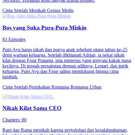
Cinta Setelah Nikah
80 Episodes
Cindy menikahi Hendy demi bayar utang, baru tahu dia masih
mencintai orang lain. Saat Cindy ingin cerai, Hendy justru
me...Tonton Cinta Setelah Nikah secara gratis di NetShort. Temukan
lebih banyak drama populer.
Perkotaan
Cinta Setelah Perceraian