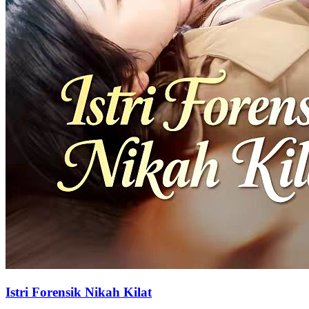
Tuan Qin, Istrimu Minta Cerai?
79 Episodes
Jiang Xiaoyu nikah dana operasi nenek，tapi salah nikahi ahli waris
Qin Mu Chuan。Bertemu lagi setelah 1 tahun tak saling kenal，
jatuh cinta & sadar kebenaran！Pernikahan keliru jadi cinta sejati,
bersama selamanya
Cinta Setelah Nikah
Salah Identitas