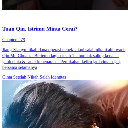
Kevin memalsukan kematiannya untuk kembali pada cinta
pertamanya. Setelah istrinya Nadia mengetahui kebenaran yang
pahit...Tonton Suami Mati Palsu, Aku Nikah Lagi secara gratis di
NetShort. Temukan lebih banyak drama populer.
Aku Nikah Lagi
Wanita Kuat
Perkotaan
Nikah Dulu Cinta Belakangan
87 Episodes
Salma pura-pura jadi pacarnya Dimas, bos Kota Sinar, buat
mempermalukan mantannya. Tapi Dimas malah ketahuan dan
langsun...Tonton Nikah Dulu Cinta Belakangan secara gratis di
NetShort. Temukan lebih banyak drama populer.
Cinta Setelah Menikah
Genius Medis