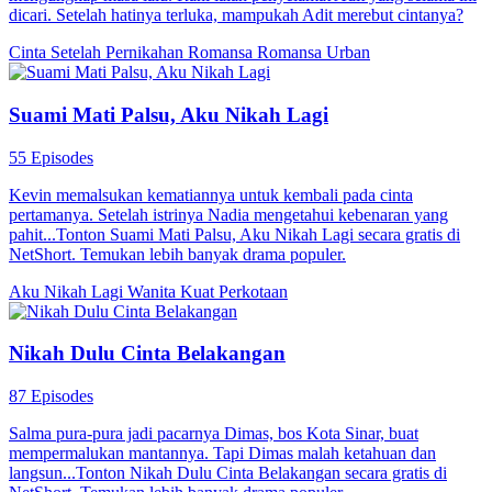
Si Kembar dan Nikah Kilat
87 Episodes
Jin Wanning dan Li Sinian secara tidak sengaja tidur bersama dan,
setelah hamil, melahirkan anak kembar, laki-laki dan perempuan.
Namun, kakak iparnya menjual bayi laki-laki dan menipu Jin
Wanning untuk percaya bahwa dia hanya melahirkan seorang anak
perempuan. Bayi laki-laki tersebut akhirnya ditemukan oleh Li
Sinian, yang telah bertahun-tahun mencari ibu biologis putranya,
namun tidak berhasil. Bertahun-tahun kemudian, dengan bantuan
putranya, Li Sinian dan Jin Wanning menjadi pasangan suami istri di
bawah perjanjian pernikahan.
Cinta Setelah Nikah
Identitas Rahasia