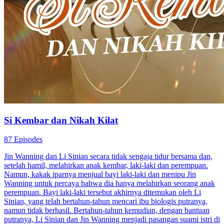
Sudah Jelas Tidak Suka
80 Episodes
Setelah cinta pertamanya pergi, Arif menikahi artis kelas tiga, Indah
untuk meredam desakan menikah. Setelah kontrak nikah tiga tahun
selesai, cinta pertamanya kembali. Indah akan pergi, tapi ia
dinyatakan terkena kanker. Arif baru sadar kalau dia cinta pada
Indah. Dimulailah drama tarik menarik akibat dari salah paham.
Cinta Setelah Pernikahan
Romansa
Romansa Urban