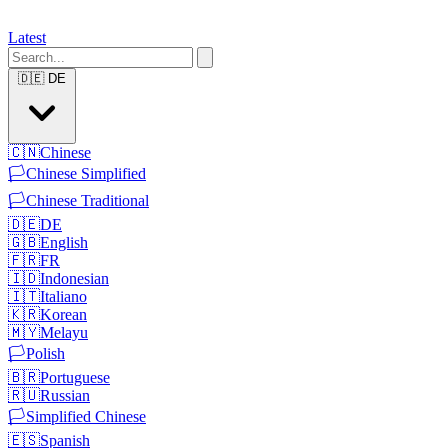
Latest
🇩🇪
DE
🇨🇳
Chinese
🏳️
Chinese Simplified
🏳️
Chinese Traditional
🇩🇪
DE
🇬🇧
English
🇫🇷
FR
🇮🇩
Indonesian
🇮🇹
Italiano
🇰🇷
Korean
🇲🇾
Melayu
🏳️
Polish
🇧🇷
Portuguese
🇷🇺
Russian
🏳️
Simplified Chinese
🇪🇸
Spanish