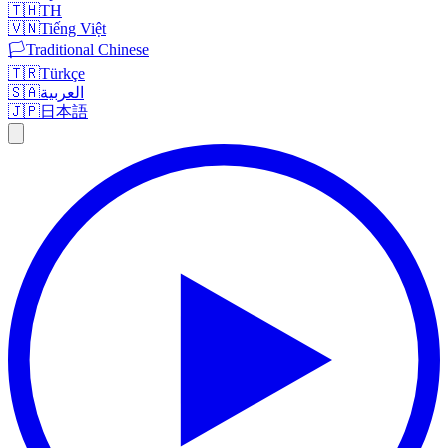
🇹🇭
TH
🇻🇳
Tiếng Việt
🏳️
Traditional Chinese
🇹🇷
Türkçe
🇸🇦
العربية
🇯🇵
日本語