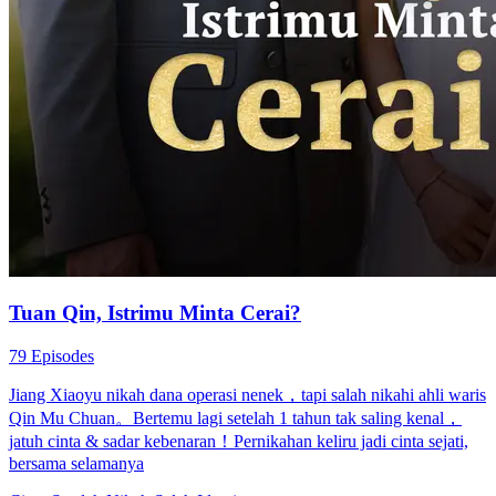
Nikah Kilat Sama CEO
80 Episodes
Rani dan Rama menikah karena perjodohan dan kesalahpahaman,
lalu saling sembunyikan identitas. Saat rahasia terungkap, mereka
bersatu menghadapi musuh dan ungkap misteri kematian keluarga.
Rani ditemukan sebagai putri konglomerat Negara A. Setelah
berbagai konflik dan intrik, mereka nikah, dan para penjahat terima
balasan.
Cinta Setelah Pernikahan
Romansa
Romansa Urban