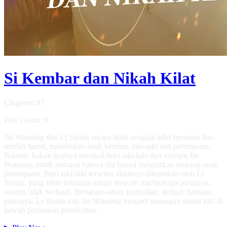
Si Kembar dan Nikah Kilat
Chapters: 87
Play Count: 0
Jin Wanning dan Li Sinian secara tidak sengaja tidur bersama dan,
setelah hamil, melahirkan anak kembar, laki-laki dan perempuan.
Namun, kakak iparnya menjual bayi laki-laki dan menipu Jin
Wanning untuk percaya bahwa dia hanya melahirkan seorang anak
perempuan. Bayi laki-laki tersebut akhirnya ditemukan oleh Li
Sinian, yang telah bertahun-tahun mencari ibu biologis putranya,
namun tidak berhasil. Bertahun-tahun kemudian, dengan bantuan
putranya, Li Sinian dan Jin Wanning menjadi pasangan suami istri di
bawah perjanjian pernikahan.