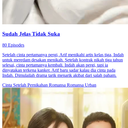
bilang aku berbau mayat.”Wirawan: “Aku pebisnis, orang bilang
aku bau uang. Nona Vivi, kita cocok. Mau urus surat nikah?”
Cinta Setelah Pernikahan
Romansa
Romansa Urban