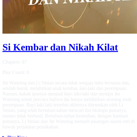
Si Kembar dan Nikah Kilat
Chapters: 87
Play Count: 0
Jin Wanning dan Li Sinian secara tidak sengaja tidur bersama dan,
setelah hamil, melahirkan anak kembar, laki-laki dan perempuan.
Namun, kakak iparnya menjual bayi laki-laki dan menipu Jin
Wanning untuk percaya bahwa dia hanya melahirkan seorang anak
perempuan. Bayi laki-laki tersebut akhirnya ditemukan oleh Li
Sinian, yang telah bertahun-tahun mencari ibu biologis putranya,
namun tidak berhasil. Bertahun-tahun kemudian, dengan bantuan
putranya, Li Sinian dan Jin Wanning menjadi pasangan suami istri di
bawah perjanjian pernikahan.