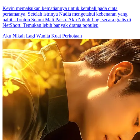
Profesor Jo, Kita Nikah Yuk
82 Episodes
Clara Wiratama nggak sengaja nginep bareng dosennya sendiri,
Profesor Jo, dan akhirnya hamil. Pas dia lagi panik dan bingung
harus gimana, Profesor malah ngajakin nikah. Akhirnya mereka
nikah diam-diam dan hidup bareng tapi pisah kamar.
Cinta Setelah Pernikahan
Tycoon
Romansa Urban