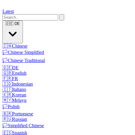
Latest
🇩🇪
DE
🇨🇳
Chinese
🏳️
Chinese Simplified
🏳️
Chinese Traditional
🇩🇪
DE
🇬🇧
English
🇫🇷
FR
🇮🇩
Indonesian
🇮🇹
Italiano
🇰🇷
Korean
🇲🇾
Melayu
🏳️
Polish
🇧🇷
Portuguese
🇷🇺
Russian
🏳️
Simplified Chinese
🇪🇸
Spanish