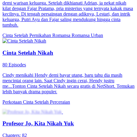
Pengantin dalam Penyamaran
60 Episodes
Kakak beradik yatim piatu Lin Shuying dan Guan Yinyin
memutuskan untuk mengubah nasib mereka dengan berpura-pura
menjadi cinta pertama putra keluarga Pei yang kaya raya dan
menikah dengannya. Lin Shuying tampak seperti wanita cantik yang
rapuh dan sakit-sakitan, namun diam-diam, dia adalah wanita yang
tangguh dan cakap. Dia memainkan peran sebagai istri "ratu drama"
untuk pewaris yang memberontak, Pei Jing. Ketika cinta pertama
yang sebenarnya kembali dan krisis melanda, kedua wanita ini