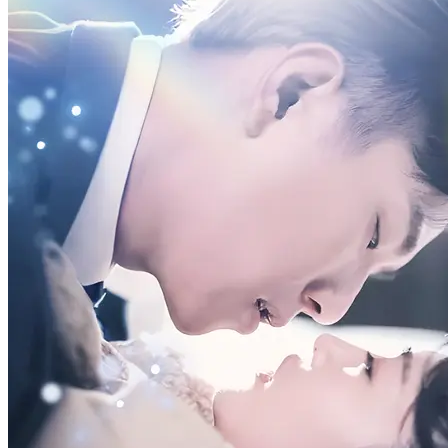
tuanya, jadi dia terpaksa pergi kencan buta, lalu nikah kilat dengan
"buruh" yang sudah pensiun. Siapa sangka, suaminya justru
membawa keberuntungan. Setelah nikah, kebun sayurnya semakin
sukses, usahanya makin maju, berbagai masalah teratasi dengan
mudah. Sampai suatu hari, teman seperjuangan suaminya datang,
barulah Celia sadar, ternyata Jefran adalah komandan di wilayah
utara...
Bayi Lucu
Romansa
Romansa Urban
Jangan Goda Aku Nikah Kilat!
71 Episodes
Fandy si kurir, tak sengaja terlibat dengan Hilda, lalu menjauh
setelah diancam. Setelah menolak nikah palsu dengan Hilda,
masalah pun datang bertubi-tubi. Bersama sang sahabat dan
didorong oleh bibinya, Fandy pun bersedia melindungi Hilda.
Hingga akhirnya Fandy berhasil memecahkan masalah dan
mendapatkan hati si jelita.
Panglima Perang
Pemeran Utama Pria
Kehidupan perkotaan