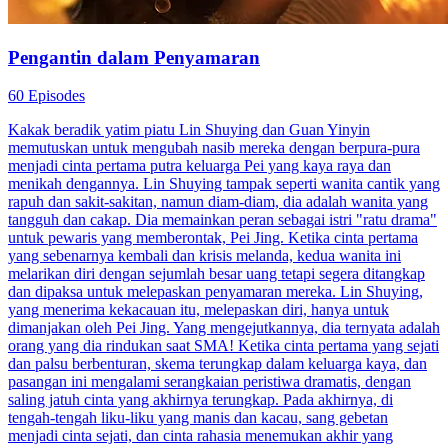
Sudah Jelas Tidak Suka
80 Episodes
Setelah cinta pertamanya pergi, Arif menikahi artis kelas tiga, Indah
untuk meredam desakan menikah. Setelah kontrak nikah tiga tahun
selesai, cinta pertamanya kembali. Indah akan pergi, tapi ia
dinyatakan terkena kanker. Arif baru sadar kalau dia cinta pada
Indah. Dimulailah drama tarik menarik akibat dari salah paham.
Cinta Setelah Pernikahan
Romansa
Romansa Urban