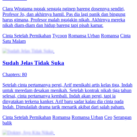
melarikan diri dengan sejumlah besar uang tetapi segera ditangkap
dan dipaksa untuk melepaskan penyamaran mereka. Lin Shuying,
yang menerima kekacauan itu, melepaskan diri, hanya untuk
dimanjakan oleh Pei Jing. Yang mengejutkannya, dia ternyata adalah
orang yang dia rindukan saat SMA! Ketika cinta pertama yang sejati
dan palsu berbenturan, skema terungkap dalam keluarga kaya, dan
pasangan ini mengalami serangkaian peristiwa dramatis, dengan
saling jatuh cinta yang akhirnya terungkap. Pada akhirnya, di
tengah-tengah liku-liku yang manis dan kacau, sang gebetan
menjadi cinta sejati, dan cinta rahasia menemukan akhir yang
bahagia.
Identitas Rahasia
Cinta Setelah Nikah