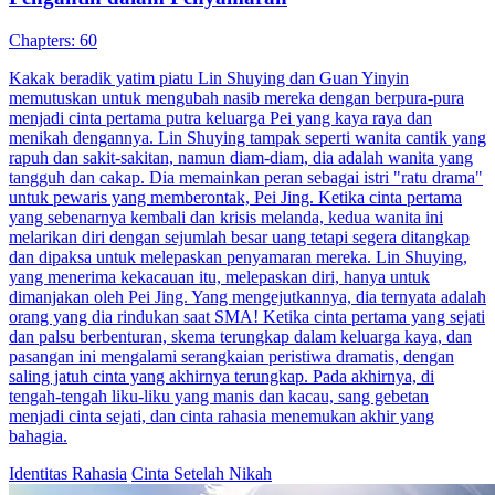
Istri Komandan dari Desa
101 Episodes
Celia yang senang berkebun di desa terus didesak nikah sama orang