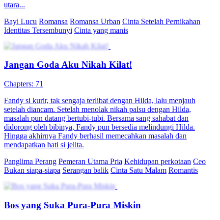
demi warisan keluarga. Setelah dikhianati Adrian, ia nekat nikah
kilat dengan Fajar Pratama, pria misterius yang ternyata kakak masa
kecilnya. Di tengah persaingan dengan adiknya, Lestari, dan intrik
keluarga, Putri Ayu dan Fajar saling mendukung hingga cinta
tumbuh.
Cinta Setelah Pernikahan
Romansa
Romansa Urban
Cinta Setelah Nikah
80 Episodes
Cindy menikahi Hendy demi bayar utang, baru tahu dia masih
mencintai orang lain. Saat Cindy ingin cerai, Hendy justru
me...Tonton Cinta Setelah Nikah secara gratis di NetShort. Temukan
lebih banyak drama populer.
Perkotaan
Cinta Setelah Perceraian