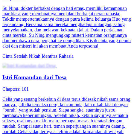
Bos yang Suka Pura-Pura Miskin
83 Episodes
Putri Ayu harus nikah dan punya anak sebelum ulang tahun ke-25