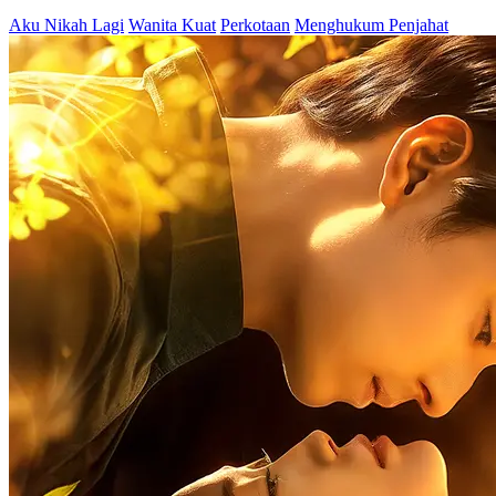
Nikah Kilat, Susah Lepas
82 Episodes
Su Ning, dokter berbakat dengan hati emas, memiliki kemampuan
luar biasa yang membuatnya menjalani berbagai peran rahasia.
Takdir mempertemukannya dengan putra kelima keluarga Huo yang
terpandang. Bersama-sama mereka menghadapi rintangan, saling
menyelamatkan, dan melawan kekuatan jahat. Dalam perjalanan
cinta mereka, Su Ning mengungkap misteri kematian orangtuanya
dan membawa para penjahat ke pengadilan. Kisah cinta yang penuh
aksi dan misteri ini akan membuat Anda terpesona!
Cinta Setelah Nikah
Identitas Rahasia