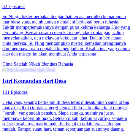
tumbuh antara keluarga Alfred dan keluarga aslinya. 2 tahun
kemudian, Alfred kembali melamar Steffi dan mereka pun hidup
bahagia.
Cinta yang sulit didapat
Romansa
Romansa Urban
Suami Mati Palsu, Aku Nikah Lagi
55 Episodes
Kevin memalsukan kematiannya untuk kembali pada cinta
pertamanya. Setelah istrinya Nadia mengetahui kebenaran yang
pahit...Tonton Suami Mati Palsu, Aku Nikah Lagi secara gratis di
NetShort. Temukan lebih banyak drama populer.
Aku Nikah Lagi
Wanita Kuat
Perkotaan