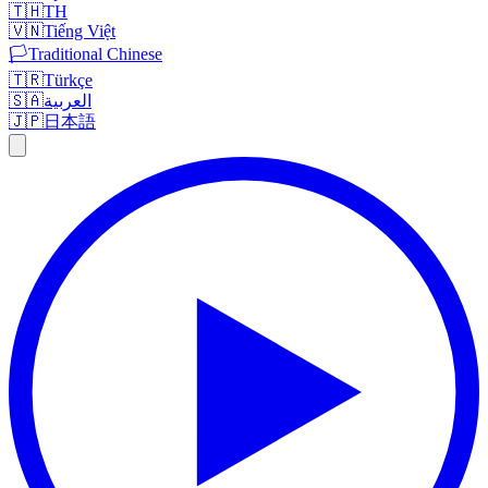
🇹🇭
TH
🇻🇳
Tiếng Việt
🏳️
Traditional Chinese
🇹🇷
Türkçe
🇸🇦
العربية
🇯🇵
日本語