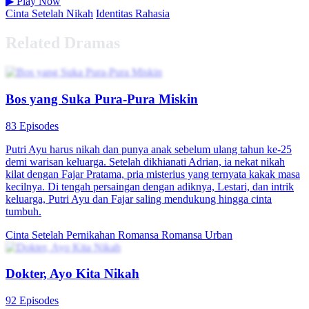
▶
Play Now
Cinta Setelah Nikah
Identitas Rahasia
Related Dramas
Bos yang Suka Pura-Pura Miskin
83 Episodes
Putri Ayu harus nikah dan punya anak sebelum ulang tahun ke-25
demi warisan keluarga. Setelah dikhianati Adrian, ia nekat nikah
kilat dengan Fajar Pratama, pria misterius yang ternyata kakak masa
kecilnya. Di tengah persaingan dengan adiknya, Lestari, dan intrik
keluarga, Putri Ayu dan Fajar saling mendukung hingga cinta
tumbuh.
Cinta Setelah Pernikahan
Romansa
Romansa Urban
Dokter, Ayo Kita Nikah
92 Episodes