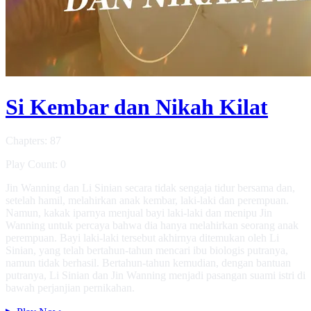
Si Kembar dan Nikah Kilat
Chapters: 87
Play Count: 0
Jin Wanning dan Li Sinian secara tidak sengaja tidur bersama dan,
setelah hamil, melahirkan anak kembar, laki-laki dan perempuan.
Namun, kakak iparnya menjual bayi laki-laki dan menipu Jin
Wanning untuk percaya bahwa dia hanya melahirkan seorang anak
perempuan. Bayi laki-laki tersebut akhirnya ditemukan oleh Li
Sinian, yang telah bertahun-tahun mencari ibu biologis putranya,
namun tidak berhasil. Bertahun-tahun kemudian, dengan bantuan
putranya, Li Sinian dan Jin Wanning menjadi pasangan suami istri di
bawah perjanjian pernikahan.