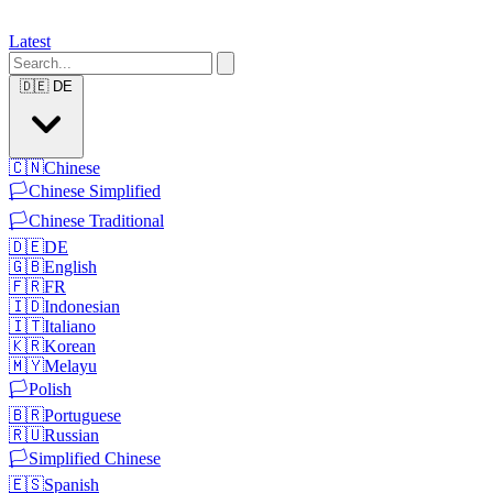
Latest
🇩🇪
DE
🇨🇳
Chinese
🏳️
Chinese Simplified
🏳️
Chinese Traditional
🇩🇪
DE
🇬🇧
English
🇫🇷
FR
🇮🇩
Indonesian
🇮🇹
Italiano
🇰🇷
Korean
🇲🇾
Melayu
🏳️
Polish
🇧🇷
Portuguese
🇷🇺
Russian
🏳️
Simplified Chinese
🇪🇸
Spanish