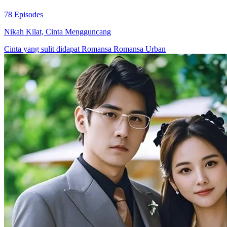
78 Episodes
Nikah Kilat, Cinta Mengguncang
Cinta yang sulit didapat
Romansa
Romansa Urban