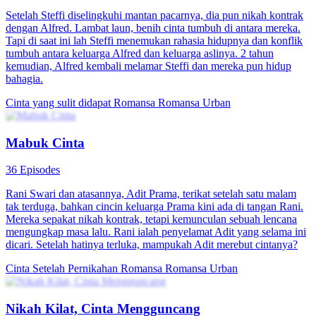
Setelah Steffi diselingkuhi mantan pacarnya, dia pun nikah kontrak
dengan Alfred. Lambat laun, benih cinta tumbuh di antara mereka.
Tapi di saat ini lah Steffi menemukan rahasia hidupnya dan konflik
tumbuh antara keluarga Alfred dan keluarga aslinya. 2 tahun
kemudian, Alfred kembali melamar Steffi dan mereka pun hidup
bahagia.
Cinta yang sulit didapat
Romansa
Romansa Urban
Mabuk Cinta
36 Episodes
Rani Swari dan atasannya, Adit Prama, terikat setelah satu malam
tak terduga, bahkan cincin keluarga Prama kini ada di tangan Rani.
Mereka sepakat nikah kontrak, tetapi kemunculan sebuah lencana
mengungkap masa lalu. Rani ialah penyelamat Adit yang selama ini
dicari. Setelah hatinya terluka, mampukah Adit merebut cintanya?
Cinta Setelah Pernikahan
Romansa
Romansa Urban
Nikah Kilat, Cinta Mengguncang