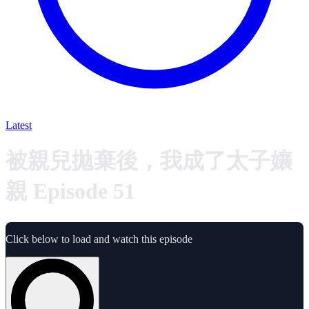
Latest
被親兒拋棄後，我成了太子孃
親 Episode 51
Click below to load and watch this episode