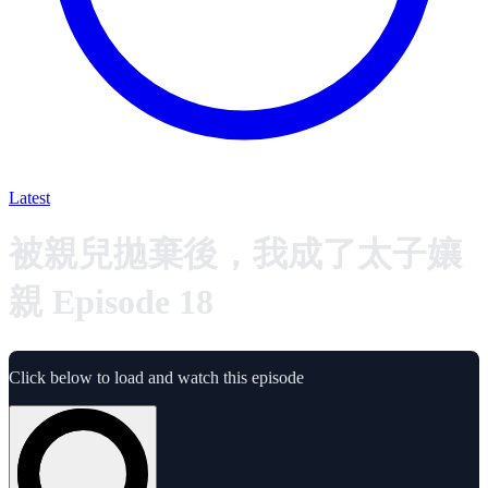
Latest
被親兒拋棄後，我成了太子孃
親 Episode 18
Click below to load and watch this episode