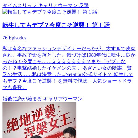
タイムスリップ
キャリアウーマン
反撃
転生してもデブ？今度こそ逆襲！ 第 1 話
76 Episodes
私は有名なファッションデザイナーだったが、太すぎで皮肉
され、事故で命を落とした。気づけば1980年代に転生…良か
ったね！今度こそ……えええええええ？また「デブ」な
の！？电撃結婚したイケメンの夫 、あざとい女の陰謀、貧
乏の生活……私は決意した...NetShort公式サイトで 転生して
もデブ？今度こそ逆襲！ を無料で視聴。人気ショートドラ
マも多数。
婚後に恋が始まる
キャリアウーマン