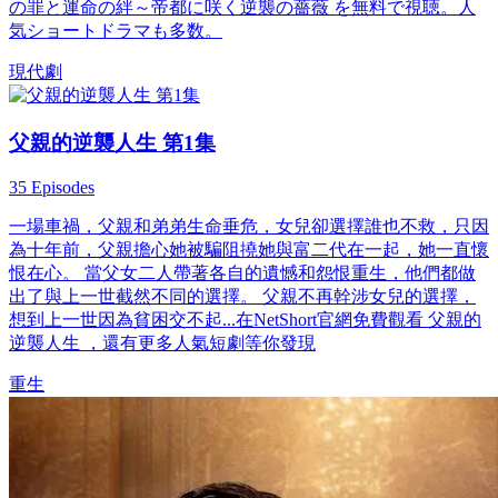
の罪と運命の絆～帝都に咲く逆襲の薔薇 を無料で視聴。人
気ショートドラマも多数。
現代劇
父親的逆襲人生 第1集
35 Episodes
一場車禍，父親和弟弟生命垂危，女兒卻選擇誰也不救，只因
為十年前，父親擔心她被騙阻撓她與富二代在一起，她一直懷
恨在心。 當父女二人帶著各自的遺憾和怨恨重生，他們都做
出了與上一世截然不同的選擇。 父親不再幹涉女兒的選擇，
想到上一世因為貧困交不起...在NetShort官網免費觀看 父親的
逆襲人生 ，還有更多人氣短劇等你發現
重生