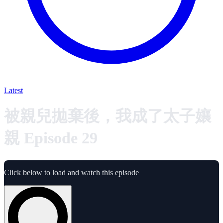
Latest
被親兒拋棄後，我成了太子孃
親 Episode 29
Click below to load and watch this episode