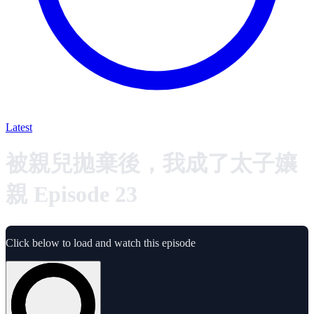
Latest
被親兒拋棄後，我成了太子孃
親 Episode 23
Click below to load and watch this episode