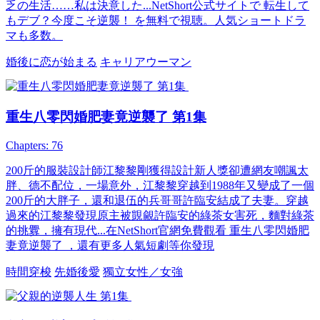
乏の生活……私は決意した...NetShort公式サイトで 転生して
もデブ？今度こそ逆襲！ を無料で視聴。人気ショートドラ
マも多数。
婚後に恋が始まる
キャリアウーマン
重生八零閃婚肥妻竟逆襲了 第1集
Chapters: 76
200斤的服裝設計師江黎黎剛獲得設計新人獎卻遭網友嘲諷太
胖、德不配位，一場意外，江黎黎穿越到1988年又變成了一個
200斤的大胖子，還和退伍的兵哥哥許臨安結成了夫妻。穿越
過來的江黎黎發現原主被覬覦許臨安的綠茶女害死，麵對綠茶
的挑釁，擁有現代...在NetShort官網免費觀看 重生八零閃婚肥
妻竟逆襲了 ，還有更多人氣短劇等你發現
時間穿梭
先婚後愛
獨立女性／女強