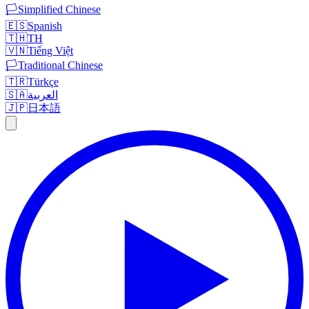
🏳️
Simplified Chinese
🇪🇸
Spanish
🇹🇭
TH
🇻🇳
Tiếng Việt
🏳️
Traditional Chinese
🇹🇷
Türkçe
🇸🇦
العربية
🇯🇵
日本語