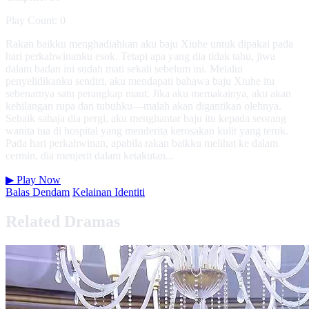
Play Count: 0
Rakan baikku menghadiahkan aku baju Xiuhe untuk dipakai pada
hari perkahwinanku esok. Tetapi apa yang dia tidak tahu, jiwa
dalam badan ini sudah mati sekali sebelum ini. Melalui
penyelidikanku sendiri, aku mendapati bahawa baju Xiuhe itu
sebenarnya satu perangkap maut. Jika aku memakainya, aku akan
kehilangan rupa dan tubuhku—malah akan digantikan olehnya.
Sebaik sahaja dia pergi, aku menghantar baju itu kepada seorang
wanita tua di hospital yang menderita kerosakan kulit yang teruk.
Pada hari perkahwinan, apabila rakan baikku melihat ke dalam
cermin, dia menjerit dalam ketakutan...
▶
Play Now
Balas Dendam
Kelainan Identiti
Related Dramas