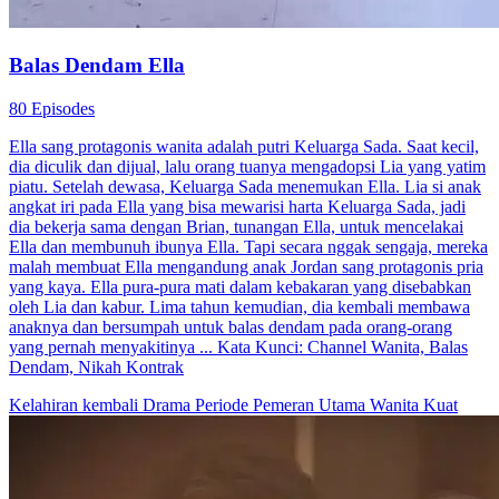
Balas Dendam Ella
80 Episodes
Ella sang protagonis wanita adalah putri Keluarga Sada. Saat kecil,
dia diculik dan dijual, lalu orang tuanya mengadopsi Lia yang yatim
piatu. Setelah dewasa, Keluarga Sada menemukan Ella. Lia si anak
angkat iri pada Ella yang bisa mewarisi harta Keluarga Sada, jadi
dia bekerja sama dengan Brian, tunangan Ella, untuk mencelakai
Ella dan membunuh ibunya Ella. Tapi secara nggak sengaja, mereka
malah membuat Ella mengandung anak Jordan sang protagonis pria
yang kaya. Ella pura-pura mati dalam kebakaran yang disebabkan
oleh Lia dan kabur. Lima tahun kemudian, dia kembali membawa
anaknya dan bersumpah untuk balas dendam pada orang-orang
yang pernah menyakitinya ... Kata Kunci: Channel Wanita, Balas
Dendam, Nikah Kontrak
Kelahiran kembali
Drama Periode
Pemeran Utama Wanita Kuat