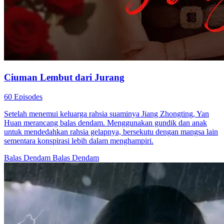
Ciuman Lembut dari Jurang
60 Episodes
Setelah menemui keluarga rahsia suaminya Jiang Zhongting, Yan
Huan merancang balas dendam. Menggunakan gundik dan anak
untuk mendedahkan rahsia gelapnya, bersekutu dengan mangsa lain
sementara konspirasi lebih dalam menghampiri.
Balas Dendam
Balas Dendam