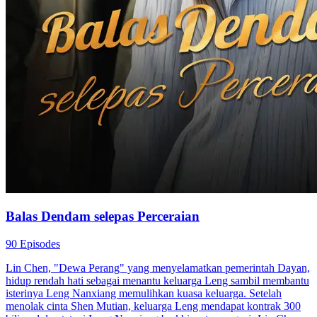
Balas Dendam selepas Perceraian
90 Episodes
Lin Chen, "Dewa Perang" yang menyelamatkan pemerintah Dayan,
hidup rendah hati sebagai menantu keluarga Leng sambil membantu
isterinya Leng Nanxiang memulihkan kuasa keluarga. Setelah
menolak cinta Shen Mutian, keluarga Leng mendapat kontrak 300