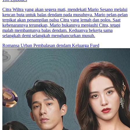
Citra Wiltra yang akan segera mati, mendekati Mario Sesano melalui
kencan buta untuk balas dendam pada musuhnya. Mario pelan-pelan
terpikat akan penampilan palsu Citra yang lemah dan polos. Saat
kebenarannya terungkap, Mario bukannya menjauhi Citra, tetapi
malah membantunya balas dendam. Keduanya bekerja sama
selangkah demi selangkah menghancurkan musuh.
Romansa Urban
Pembalasan dendam
Keluarga Fued