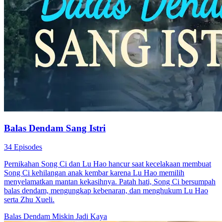
Balas Dendam Sang Istri
34 Episodes
Pernikahan Song Ci dan Lu Hao hancur saat kecelakaan membuat
Song Ci kehilangan anak kembar karena Lu Hao memilih
menyelamatkan mantan kekasihnya. Patah hati, Song Ci bersumpah
balas dendam, mengungkap kebenaran, dan menghukum Lu Hao
serta Zhu Xueli.
Balas Dendam
Miskin Jadi Kaya