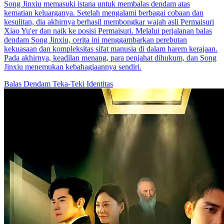
Song Jinxiu memasuki istana untuk membalas dendam atas
kematian keluarganya. Setelah mengalami berbagai cobaan dan
kesulitan, dia akhirnya berhasil membongkar wajah asli Permaisuri
Xiao Yu'er dan naik ke posisi Permaisuri. Melalui perjalanan balas
dendam Song Jinxiu, cerita ini menggambarkan perebutan
kekuasaan dan kompleksitas sifat manusia di dalam harem kerajaan.
Pada akhirnya, keadilan menang, para penjahat dihukum, dan Song
Jinxiu menemukan kebahagiaannya sendiri.
Balas Dendam
Teka-Teki Identitas