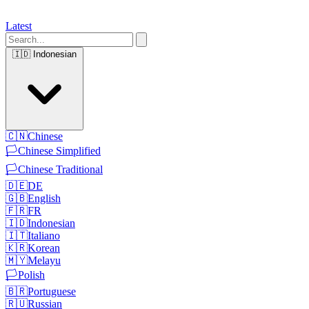
Latest
🇮🇩
Indonesian
🇨🇳
Chinese
🏳️
Chinese Simplified
🏳️
Chinese Traditional
🇩🇪
DE
🇬🇧
English
🇫🇷
FR
🇮🇩
Indonesian
🇮🇹
Italiano
🇰🇷
Korean
🇲🇾
Melayu
🏳️
Polish
🇧🇷
Portuguese
🇷🇺
Russian