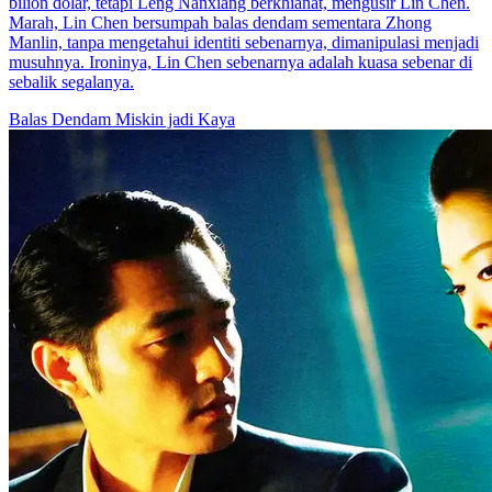
bilion dolar, tetapi Leng Nanxiang berkhianat, mengusir Lin Chen.
Marah, Lin Chen bersumpah balas dendam sementara Zhong
Manlin, tanpa mengetahui identiti sebenarnya, dimanipulasi menjadi
musuhnya. Ironinya, Lin Chen sebenarnya adalah kuasa sebenar di
sebalik segalanya.
Balas Dendam
Miskin jadi Kaya