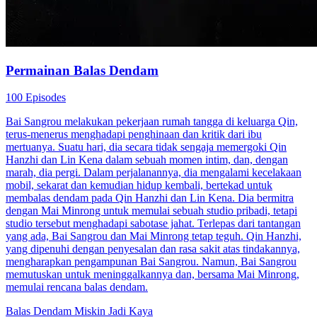
Permainan Balas Dendam
100 Episodes
Bai Sangrou melakukan pekerjaan rumah tangga di keluarga Qin,
terus-menerus menghadapi penghinaan dan kritik dari ibu
mertuanya. Suatu hari, dia secara tidak sengaja memergoki Qin
Hanzhi dan Lin Kena dalam sebuah momen intim, dan, dengan
marah, dia pergi. Dalam perjalanannya, dia mengalami kecelakaan
mobil, sekarat dan kemudian hidup kembali, bertekad untuk
membalas dendam pada Qin Hanzhi dan Lin Kena. Dia bermitra
dengan Mai Minrong untuk memulai sebuah studio pribadi, tetapi
studio tersebut menghadapi sabotase jahat. Terlepas dari tantangan
yang ada, Bai Sangrou dan Mai Minrong tetap teguh. Qin Hanzhi,
yang dipenuhi dengan penyesalan dan rasa sakit atas tindakannya,
mengharapkan pengampunan Bai Sangrou. Namun, Bai Sangrou
memutuskan untuk meninggalkannya dan, bersama Mai Minrong,
memulai rencana balas dendam.
Balas Dendam
Miskin Jadi Kaya