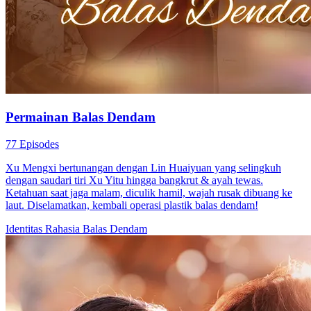
Permainan Balas Dendam
77 Episodes
Xu Mengxi bertunangan dengan Lin Huaiyuan yang selingkuh
dengan saudari tiri Xu Yitu hingga bangkrut & ayah tewas.
Ketahuan saat jaga malam, diculik hamil, wajah rusak dibuang ke
laut. Diselamatkan, kembali operasi plastik balas dendam!
Identitas Rahasia
Balas Dendam