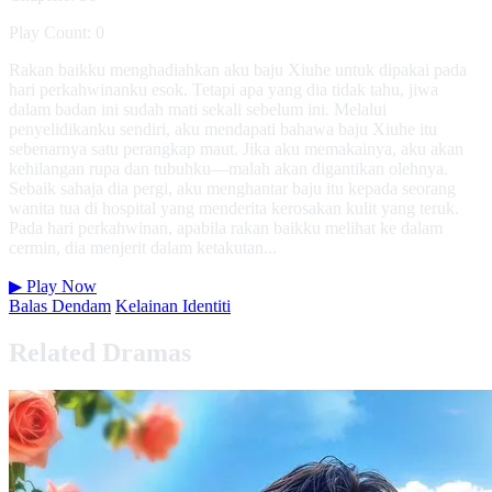
Play Count: 0
Rakan baikku menghadiahkan aku baju Xiuhe untuk dipakai pada
hari perkahwinanku esok. Tetapi apa yang dia tidak tahu, jiwa
dalam badan ini sudah mati sekali sebelum ini. Melalui
penyelidikanku sendiri, aku mendapati bahawa baju Xiuhe itu
sebenarnya satu perangkap maut. Jika aku memakainya, aku akan
kehilangan rupa dan tubuhku—malah akan digantikan olehnya.
Sebaik sahaja dia pergi, aku menghantar baju itu kepada seorang
wanita tua di hospital yang menderita kerosakan kulit yang teruk.
Pada hari perkahwinan, apabila rakan baikku melihat ke dalam
cermin, dia menjerit dalam ketakutan...
▶
Play Now
Balas Dendam
Kelainan Identiti
Related Dramas