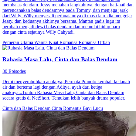
membalas dendam. Jessy menahan langkahnya, dengan hati-hati dan
merencanakan balas dendamnya pada Tommy, dan menjaga jarak
dari Willy. Willy menyesali perbuatannya di masa lalu, dia mengejar
Jessy, dan keduanya akhirnya bersama. Mantan gadis lugu itu
berubah menjadi dewi balas dendam dan memulai hidup baru
dengan cinta sejatinya Willy Cahyadi.
Pemeran Utama Wanita Kuat
Romansa
Romansa Urban
Rahasia Masa Lalu, Cinta dan Balas Dendam
80 Episodes
Demi menyembuhkan anaknya, Permata Pranoto kembali ke tanah
air dan bertemu lagi dengan Aditya, ayah dari ketiga
anaknya...Tonton Rahasia Masa Lalu, Cinta dan Balas Dendam
secara gratis di NetShort. Temukan lebih banyak drama populer.
Cinta dan Balas Dendam
Cinta Romantis
Bayi Lucu