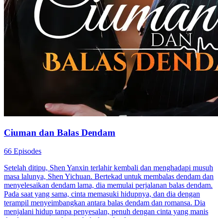
Ciuman dan Balas Dendam
66 Episodes
Setelah ditipu, Shen Yanxin terlahir kembali dan menghadapi musuh
masa lalunya, Shen Yichuan. Bertekad untuk membalas dendam dan
menyelesaikan dendam lama, dia memulai perjalanan balas dendam.
Pada saat yang sama, cinta memasuki hidupnya, dan dia dengan
terampil menyeimbangkan antara balas dendam dan romansa. Dia
menjalani hidup tanpa penyesalan, penuh dengan cinta yang manis