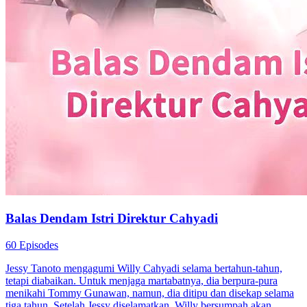
Balas Dendam Istri Direktur Cahyadi
60 Episodes
Jessy Tanoto mengagumi Willy Cahyadi selama bertahun-tahun,
tetapi diabaikan. Untuk menjaga martabatnya, dia berpura-pura
menikahi Tommy Gunawan, namun, dia ditipu dan disekap selama
tiga tahun. Setelah Jessy diselamatkan, Willy bersumpah akan