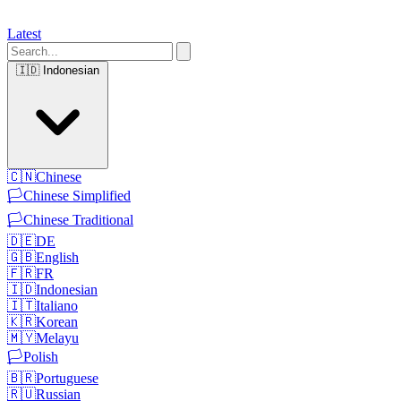
Latest
🇮🇩
Indonesian
🇨🇳
Chinese
🏳️
Chinese Simplified
🏳️
Chinese Traditional
🇩🇪
DE
🇬🇧
English
🇫🇷
FR
🇮🇩
Indonesian
🇮🇹
Italiano
🇰🇷
Korean
🇲🇾
Melayu
🏳️
Polish
🇧🇷
Portuguese
🇷🇺
Russian