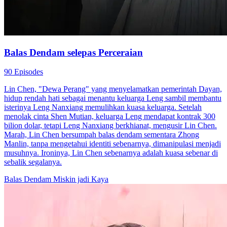
Balas Dendam selepas Perceraian
90 Episodes
Lin Chen, "Dewa Perang" yang menyelamatkan pemerintah Dayan,
hidup rendah hati sebagai menantu keluarga Leng sambil membantu
isterinya Leng Nanxiang memulihkan kuasa keluarga. Setelah
menolak cinta Shen Mutian, keluarga Leng mendapat kontrak 300
bilion dolar, tetapi Leng Nanxiang berkhianat, mengusir Lin Chen.
Marah, Lin Chen bersumpah balas dendam sementara Zhong
Manlin, tanpa mengetahui identiti sebenarnya, dimanipulasi menjadi
musuhnya. Ironinya, Lin Chen sebenarnya adalah kuasa sebenar di
sebalik segalanya.
Balas Dendam
Miskin jadi Kaya