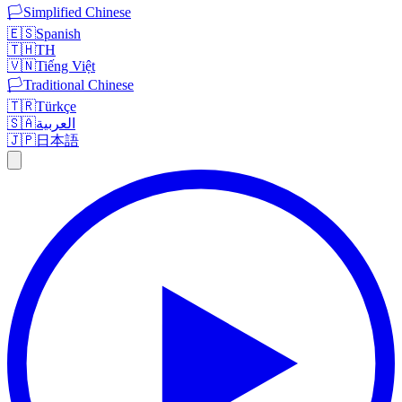
🏳️
Simplified Chinese
🇪🇸
Spanish
🇹🇭
TH
🇻🇳
Tiếng Việt
🏳️
Traditional Chinese
🇹🇷
Türkçe
🇸🇦
العربية
🇯🇵
日本語