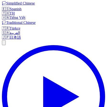
🏳️
Simplified Chinese
🇪🇸
Spanish
🇹🇭
TH
🇻🇳
Tiếng Việt
🏳️
Traditional Chinese
🇹🇷
Türkçe
🇸🇦
العربية
🇯🇵
日本語