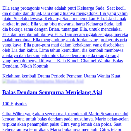
Ella sang protagonis wanita adalah putri Keluarga Sada. Saat kecil,
dia diculik dan dijual, lalu orang tuanya mengadopsi Lia yang yatim
piatu. Setelah dewasa, Keluarga Sada menemukan Ella. Lia si anak
angkat iri pada Ella yang bisa mewarisi harta Keluarga Sada, jadi
dia bekerja sama dengan Brian, tunangan Ella, untuk mencelakai
Ella dan membunuh ibunya Ella. Tapi secara nggak sengaja, mereka
malah membuat Ella mengandung anak Jordan sang protagonis pria
yang kaya. Ella pura-pura mati dalam kebakaran yang disebabkan
oleh Lia dan kabur. Lima tahun kemudian, dia kembali membawa
anaknya dan bersumpah untuk balas dendam pada orang-orang
yang pernah menyakitinya ... Kata Kunci: Channel Wanita, Balas
Dendam, Nikah Kontrak
Kelahiran kembali
Drama Periode
Pemeran Utama Wanita Kuat
Balas Dendam Sempurna Menjelang Ajal
100 Episodes
Citra Wiltra yang akan segera mati, mendekati Mario Sesano melalui
kencan buta untuk balas dendam pada musuhnya. Mario pelan-pelan
terpikat akan penampilan palsu Citra yang lemah dan polos. Saat
kebenarannya terungkap, Mario bukannya menjauhi Citra, tetapi