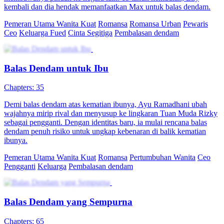
90 Episodes
Lin Chen, "Dewa Perang" yang menyelamatkan pemerintah Dayan,
hidup rendah hati sebagai menantu keluarga Leng sambil membantu
isterinya Leng Nanxiang memulihkan kuasa keluarga. Setelah
menolak cinta Shen Mutian, keluarga Leng mendapat kontrak 300
bilion dolar, tetapi Leng Nanxiang berkhianat, mengusir Lin Chen.
Marah, Lin Chen bersumpah balas dendam sementara Zhong
Manlin, tanpa mengetahui identiti sebenarnya, dimanipulasi menjadi
musuhnya. Ironinya, Lin Chen sebenarnya adalah kuasa sebenar di
sebalik segalanya.
Balas Dendam
Miskin jadi Kaya