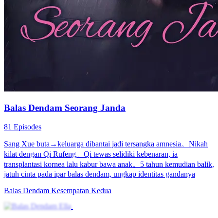
Balas Dendam yang Mekar
65 Episodes
Song Jinxiu memasuki istana untuk membalas dendam atas
kematian keluarganya. Setelah mengalami berbagai cobaan dan
kesulitan, dia akhirnya berhasil membongkar wajah asli Permaisuri
Xiao Yu'er dan naik ke posisi Permaisuri. Melalui perjalanan balas
dendam Song Jinxiu, cerita ini menggambarkan perebutan
kekuasaan dan kompleksitas sifat manusia di dalam harem kerajaan.
Pada akhirnya, keadilan menang, para penjahat dihukum, dan Song
Jinxiu menemukan kebahagiaannya sendiri.