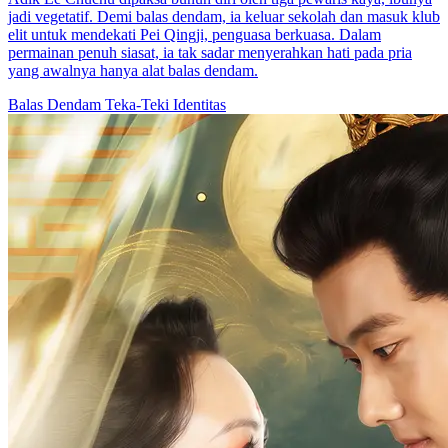
Balas Dendam untuk Ibu
35 Episodes
Demi balas dendam atas kematian ibunya, Ayu Ramadhani ubah
wajahnya mirip rival dan menyusup ke lingkaran Tuan Muda Rizky
sebagai pengganti. Dengan identitas baru, ia mulai rencana balas
dendam penuh risiko untuk ungkap kebenaran di balik kematian
ibunya.