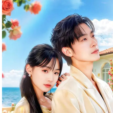
Balas Dendam Istriku
80 Episodes
Saat Lily berusia 10 tahun, ayah tiri dan kakak tirinya pindah
bersama dia dan ibunya. Tak disangka, setiap kali ayah tirinya
mabuk, dia akan memukul Lily dan ibunya. Selain itu, dibawah
hasutan sang ayah, kakak tirinya juga sering menyiksa Lily. Pada
akhirnya, ibu Lily yang tidak tahan memilih untuk bunuh diri dan
perusahaan keluarga mereka diambil oleh ayah tiri Lily. Lily ingin
balas dendam, tapi ayah tirinya kaya dan berkuasa. Akhirnya,
seorang pria membantu memalsukan kematian Lily dan
membawanya pindah ke negara lain. 15 tahun kemudian, Lily
kembali dan dia hendak memanfaatkan Max untuk balas dendam.
Pemeran Utama Wanita Kuat
Romansa
Romansa Urban