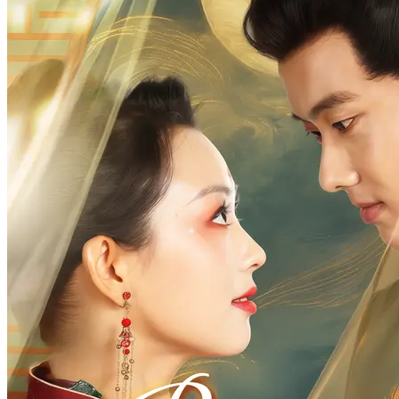
Balas Dendam Seorang Janda
81 Episodes
Sang Xue buta→keluarga dibantai jadi tersangka amnesia。Nikah
kilat dengan Qi Rufeng。Qi tewas selidiki kebenaran, ia
transplantasi kornea lalu kabur bawa anak。5 tahun kemudian balik,