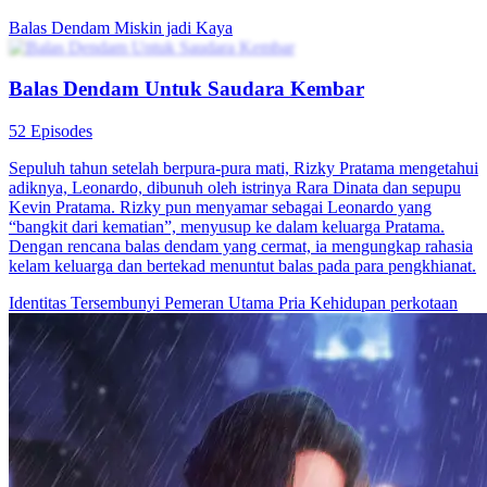
Asmara di Balik Dendam
60 Episodes
Adik Le Chuchu dipaksa bunuh diri oleh tiga pewaris kaya, ibunya
jadi vegetatif. Demi balas dendam, ia keluar sekolah dan masuk klub
elit untuk mendekati Pei Qingji, penguasa berkuasa. Dalam
permainan penuh siasat, ia tak sadar menyerahkan hati pada pria
yang awalnya hanya alat balas dendam.
Balas Dendam
Teka-Teki Identitas