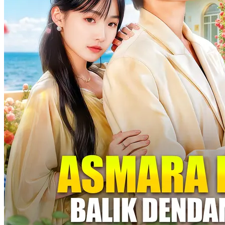
Balas Dendam Untuk Saudara Kembar
52 Episodes
Sepuluh tahun setelah berpura-pura mati, Rizky Pratama mengetahui
adiknya, Leonardo, dibunuh oleh istrinya Rara Dinata dan sepupu
Kevin Pratama. Rizky pun menyamar sebagai Leonardo yang
“bangkit dari kematian”, menyusup ke dalam keluarga Pratama.
Dengan rencana balas dendam yang cermat, ia mengungkap rahasia
kelam keluarga dan bertekad menuntut balas pada para pengkhianat.
Identitas Tersembunyi
Pemeran Utama Pria
Kehidupan perkotaan