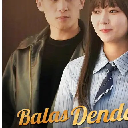
65 Episodes
Hilda akhirnya akan bertemu kembali dengan saudari kembarnya,
Hannah, yang terpisah sejak kecil. Namun sebelum itu, Hannah
nyaris tewas akibat perundungan. Demi balas dendam dan
mengungkap kebenaran, Hilda menyamar sebagai Hannah dan
memulai permainan balas dendam yang berbahaya dan
menegangkan.
Identitas Tersembunyi
Romansa
Romansa Urban