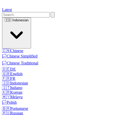
Latest
🇮🇩
Indonesian
🇨🇳
Chinese
🏳️
Chinese Simplified
🏳️
Chinese Traditional
🇩🇪
DE
🇬🇧
English
🇫🇷
FR
🇮🇩
Indonesian
🇮🇹
Italiano
🇰🇷
Korean
🇲🇾
Melayu
🏳️
Polish
🇧🇷
Portuguese
🇷🇺
Russian