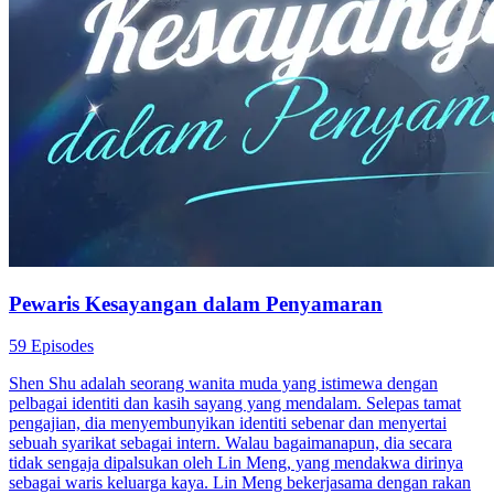
Pewaris Kesayangan dalam Penyamaran
59 Episodes
Shen Shu adalah seorang wanita muda yang istimewa dengan
pelbagai identiti dan kasih sayang yang mendalam. Selepas tamat
pengajian, dia menyembunyikan identiti sebenar dan menyertai
sebuah syarikat sebagai intern. Walau bagaimanapun, dia secara
tidak sengaja dipalsukan oleh Lin Meng, yang mendakwa dirinya
sebagai waris keluarga kaya. Lin Meng bekerjasama dengan rakan