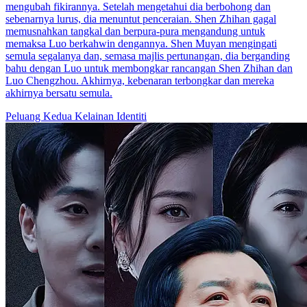
mengubah fikirannya. Setelah mengetahui dia berbohong dan
sebenarnya lurus, dia menuntut penceraian. Shen Zhihan gagal
memusnahkan tangkal dan berpura-pura mengandung untuk
memaksa Luo berkahwin dengannya. Shen Muyan mengingati
semula segalanya dan, semasa majlis pertunangan, dia berganding
bahu dengan Luo untuk membongkar rancangan Shen Zhihan dan
Luo Chengzhou. Akhirnya, kebenaran terbongkar dan mereka
akhirnya bersatu semula.
Peluang Kedua
Kelainan Identiti