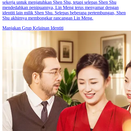
sekerja untuk menjatuhkan Shen Shu, tetapi selepas Shen Shu
mendedahkan penipuannya, Lin Meng terus menyamar dengan
identiti lain milik Shen Shu. Selepas beberapa pertembungan, Shen
Shu akhirnya membongkar rancangan Lin Meng.
Manjakan Grup
Kelainan Identiti