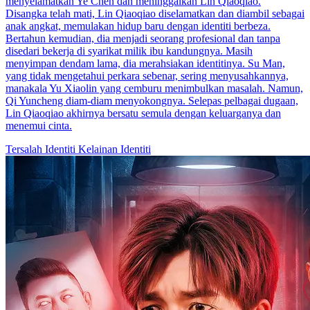
menyelamatkan Ye Chen dan meninggalkan Lin Qiaoqiao.
Disangka telah mati, Lin Qiaoqiao diselamatkan dan diambil sebagai
anak angkat, memulakan hidup baru dengan identiti berbeza.
Bertahun kemudian, dia menjadi seorang profesional dan tanpa
disedari bekerja di syarikat milik ibu kandungnya. Masih
menyimpan dendam lama, dia merahsiakan identitinya. Su Man,
yang tidak mengetahui perkara sebenar, sering menyusahkannya,
manakala Yu Xiaolin yang cemburu menimbulkan masalah. Namun,
Qi Yuncheng diam-diam menyokongnya. Selepas pelbagai dugaan,
Lin Qiaoqiao akhirnya bersatu semula dengan keluarganya dan
menemui cinta.
Tersalah Identiti
Kelainan Identiti