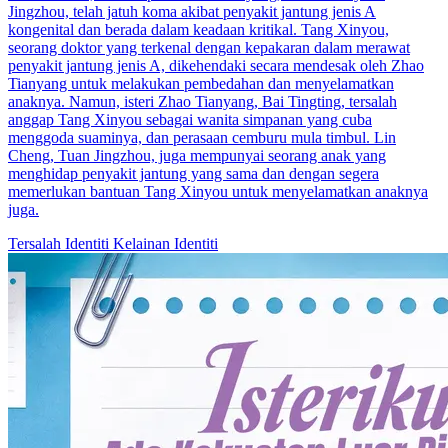
Jingzhou, telah jatuh koma akibat penyakit jantung jenis A
kongenital dan berada dalam keadaan kritikal. Tang Xinyou,
seorang doktor yang terkenal dengan kepakaran dalam merawat
penyakit jantung jenis A, dikehendaki secara mendesak oleh Zhao
Tianyang untuk melakukan pembedahan dan menyelamatkan
anaknya. Namun, isteri Zhao Tianyang, Bai Tingting, tersalah
anggap Tang Xinyou sebagai wanita simpanan yang cuba
menggoda suaminya, dan perasaan cemburu mula timbul. Lin
Cheng, Tuan Jingzhou, juga mempunyai seorang anak yang
menghidap penyakit jantung yang sama dan dengan segera
memerlukan bantuan Tang Xinyou untuk menyelamatkan anaknya
juga.
Tersalah Identiti
Kelainan Identiti