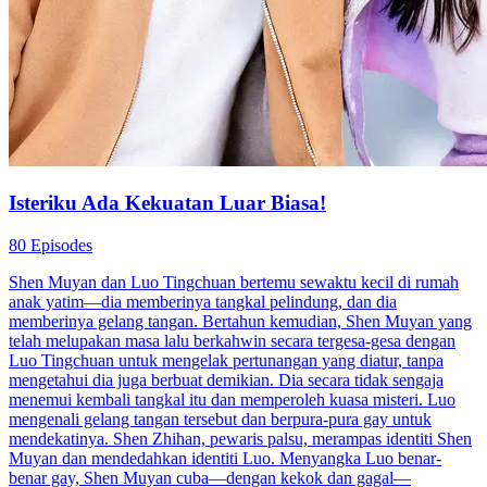
Isteriku Ada Kekuatan Luar Biasa!
80 Episodes
Shen Muyan dan Luo Tingchuan bertemu sewaktu kecil di rumah
anak yatim—dia memberinya tangkal pelindung, dan dia
memberinya gelang tangan. Bertahun kemudian, Shen Muyan yang
telah melupakan masa lalu berkahwin secara tergesa-gesa dengan
Luo Tingchuan untuk mengelak pertunangan yang diatur, tanpa
mengetahui dia juga berbuat demikian. Dia secara tidak sengaja
menemui kembali tangkal itu dan memperoleh kuasa misteri. Luo
mengenali gelang tangan tersebut dan berpura-pura gay untuk
mendekatinya. Shen Zhihan, pewaris palsu, merampas identiti Shen
Muyan dan mendedahkan identiti Luo. Menyangka Luo benar-
benar gay, Shen Muyan cuba—dengan kekok dan gagal—