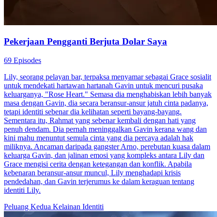
Pekerjaan Pengganti Berjuta Dolar Saya
69 Episodes
Lily, seorang pelayan bar, terpaksa menyamar sebagai Grace sosialit
untuk mendekati hartawan hartanah Gavin untuk mencuri pusaka
keluarganya, "Rose Heart." Semasa dia menghabiskan lebih banyak
masa dengan Gavin, dia secara beransur-ansur jatuh cinta padanya,
tetapi identiti sebenar dia kelihatan seperti bayang-bayang.
Sementara itu, Rahmat yang sebenar kembali dengan hati yang
penuh dendam. Dia pernah meninggalkan Gavin kerana wang dan
kini mahu menuntut semula cinta yang dia percaya adalah hak
miliknya. Ancaman daripada gangster Arno, perebutan kuasa dalam
keluarga Gavin, dan jalinan emosi yang kompleks antara Lily dan
Grace mengisi cerita dengan ketegangan dan konflik. Apabila
kebenaran beransur-ansur muncul, Lily menghadapi krisis
pendedahan, dan Gavin terjerumus ke dalam keraguan tentang
identiti Lily.
Peluang Kedua
Kelainan Identiti