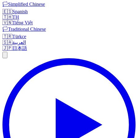
🏳️
Simplified Chinese
🇪🇸
Spanish
🇹🇭
TH
🇻🇳
Tiếng Việt
🏳️
Traditional Chinese
🇹🇷
Türkçe
🇸🇦
العربية
🇯🇵
日本語