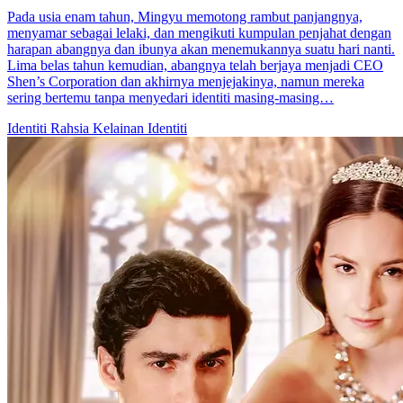
Pada usia enam tahun, Mingyu memotong rambut panjangnya,
menyamar sebagai lelaki, dan mengikuti kumpulan penjahat dengan
harapan abangnya dan ibunya akan menemukannya suatu hari nanti.
Lima belas tahun kemudian, abangnya telah berjaya menjadi CEO
Shen’s Corporation dan akhirnya menjejakinya, namun mereka
sering bertemu tanpa menyedari identiti masing-masing…
Identiti Rahsia
Kelainan Identiti