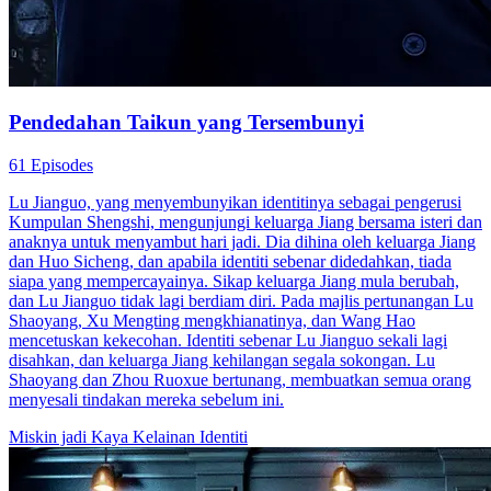
Pendedahan Taikun yang Tersembunyi
61 Episodes
Lu Jianguo, yang menyembunyikan identitinya sebagai pengerusi
Kumpulan Shengshi, mengunjungi keluarga Jiang bersama isteri dan
anaknya untuk menyambut hari jadi. Dia dihina oleh keluarga Jiang
dan Huo Sicheng, dan apabila identiti sebenar didedahkan, tiada
siapa yang mempercayainya. Sikap keluarga Jiang mula berubah,
dan Lu Jianguo tidak lagi berdiam diri. Pada majlis pertunangan Lu
Shaoyang, Xu Mengting mengkhianatinya, dan Wang Hao
mencetuskan kekecohan. Identiti sebenar Lu Jianguo sekali lagi
disahkan, dan keluarga Jiang kehilangan segala sokongan. Lu
Shaoyang dan Zhou Ruoxue bertunang, membuatkan semua orang
menyesali tindakan mereka sebelum ini.
Miskin jadi Kaya
Kelainan Identiti