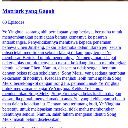
Matriark yang Gagah
63 Episodes
Ye Yinghua, seorang ahli perniagaan yang berjaya, berusaha untuk
mengembangkan perniagaan barang kemasnya ke pasaran
antarabangsa. Penyelidikannya membawa kepada penemuan
bahawa Chen Jinsheng, pakar terkemuka dalam ukiran jed, secara
rahsia telah mendirikan sebuah kilang di kampung tempat Ye
membesar. Bertekad untuk menemuinya, Ye menyamar sebagai
pekerja biasa untuk menyusup masuk ke kilang itu dan membongkar
identiti sebenar Chen. Namun, dia secara tidak sengaja bertemu
dengan bekas rakan sekolahnya, Song Meizi, yang sedang membuat
kekacauan di hotelnya. Keadaan menjadi lebih rumit apabila Song
Meizi bersekongkol dengan Song Fu, pemandu anak Ye Yinghua,
untuk menyamar sebagai Ye Yinghua. Ketika Ye hampir
mendedahkan Song Meizi, Song Fu merayu belas kasihan dengan
alasan dia pernah menyelamatkan anak Ye, yang kehilangan sebelah
mata dalam kejadian itu. Dengan rasa terhutang budi, Ye Yinghua
bersetuju untuk melepaskan mereka, tidak mahu membongkar
identitinya sendiri. Namun, salah faham mengenai identiti Song
Meizi masih belum diselesaikan.