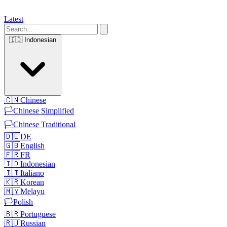
Latest
🇮🇩
Indonesian
🇨🇳
Chinese
🏳️
Chinese Simplified
🏳️
Chinese Traditional
🇩🇪
DE
🇬🇧
English
🇫🇷
FR
🇮🇩
Indonesian
🇮🇹
Italiano
🇰🇷
Korean
🇲🇾
Melayu
🏳️
Polish
🇧🇷
Portuguese
🇷🇺
Russian