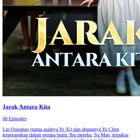
Jarak Antara Kita
68 Episodes
Lin Qiaoqiao (nama asalnya Ye Xi) dan abangnya Ye Chen
terperangkap dalam gempa bumi. Ibu mereka, Su Man, terpaksa