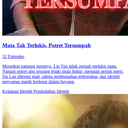
Mata Tak Terlukis, Potret Tersumpah
32 Episodes
Mengikut pantang gurunya, Lin Yao tidak pernah melukis mata.
Namun potret abu seorang lelaki mula hidup, menatap penuh ngeri.
Du Lan ditemui mati, rahsia pembunuhan terbongkar, dan identiti
penyamar masih berlegar dalam bayang.
Kelainan Identiti
Pendedahan Identiti