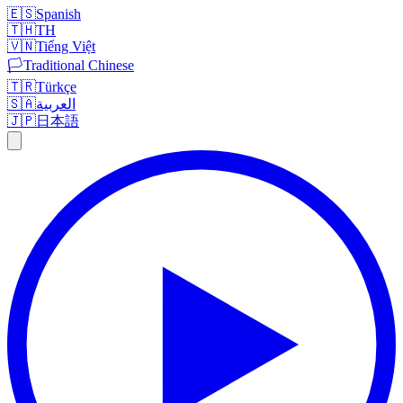
🇪🇸
Spanish
🇹🇭
TH
🇻🇳
Tiếng Việt
🏳️
Traditional Chinese
🇹🇷
Türkçe
🇸🇦
العربية
🇯🇵
日本語