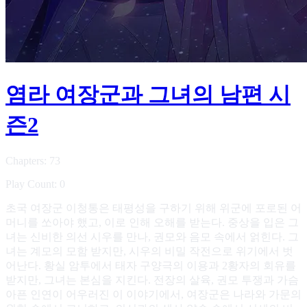
염라 여장군과 그녀의 남편 시
즌2
Chapters: 73
Play Count: 0
초국 여장군 이청통은 태평성을 구하기 위해 위군에 포로된 어
머니를 쏘아야 했고, 이로 인해 오해를 받는다. 중상을 입은 그
녀는 신비한 의선 시우를 만나, 권모와 음모 속에서 얽힌다. 그
녀는 계모의 모함 받지만, 시우의 비밀 작전으로 위기에서 벗
어난다. 황실 암투에서 태자 구양극의 이용과 2황자의 회유를
받지만, 그녀는 본심을 지킨다. 전장의 살육, 권모 투쟁과 가슴
아픈 인연이 어우러진 이 이야기에서, 여장군은 나라와 가문의