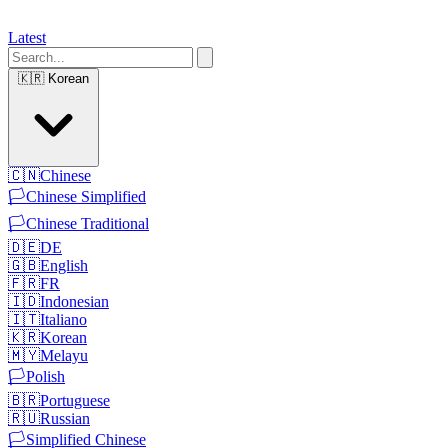
Latest
🇰🇷
Korean
🇨🇳
Chinese
🏳️
Chinese Simplified
🏳️
Chinese Traditional
🇩🇪
DE
🇬🇧
English
🇫🇷
FR
🇮🇩
Indonesian
🇮🇹
Italiano
🇰🇷
Korean
🇲🇾
Melayu
🏳️
Polish
🇧🇷
Portuguese
🇷🇺
Russian
🏳️
Simplified Chinese