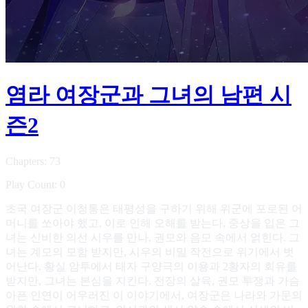
염라 여장군과 그녀의 남편 시
즌2
Chapters: 73
Play Count: 0
초국 여장군 이청통은 태평성을 구하기 위해 위군에 포로된 어
머니를 쏘아야 했고, 이로 인해 오해를 받는다. 중상을 입은 그
녀는 신비한 의선 시우를 만나, 권모와 음모 속에서 얽힌다. 그
녀는 계모의 모함 받지만, 시우의 비밀 작전으로 위기에서 벗
어난다. 황실 암투에서 태자 구양극의 이용과 2황자의 회유를
받지만, 그녀는 본심을 지킨다. 전장의 살육, 권모 투쟁과 가슴
아픈 인연이 어우러진 이 이야기에서, 여장군은 나라와 가문의