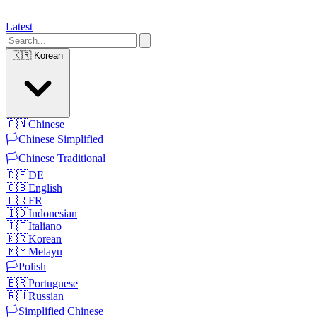
Latest
🇰🇷
Korean
🇨🇳
Chinese
🏳️
Chinese Simplified
🏳️
Chinese Traditional
🇩🇪
DE
🇬🇧
English
🇫🇷
FR
🇮🇩
Indonesian
🇮🇹
Italiano
🇰🇷
Korean
🇲🇾
Melayu
🏳️
Polish
🇧🇷
Portuguese
🇷🇺
Russian
🏳️
Simplified Chinese