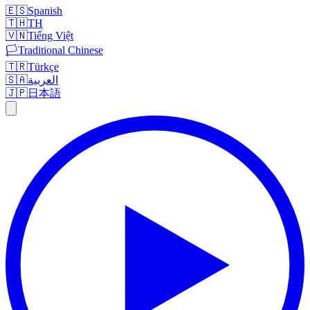
🇪🇸
Spanish
🇹🇭
TH
🇻🇳
Tiếng Việt
🏳️
Traditional Chinese
🇹🇷
Türkçe
🇸🇦
العربية
🇯🇵
日本語