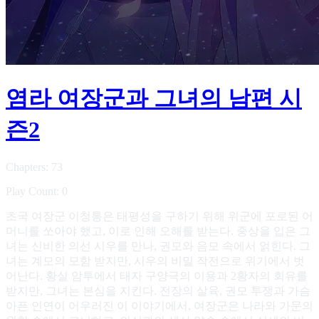
염라 여장군과 그녀의 남편 시
즌2
Chapters: 73
Play Count: 0
초국 여장군 이청통은 태평성을 구하기 위해 위군에 포로된 어
머니를 쏘아야 했고, 이로 인해 오해를 받는다. 중상을 입은 그
녀는 신비한 의선 시우를 만나, 권모와 음모 속에서 얽힌다. 그
녀는 계모의 모함 받지만, 시우의 비밀 작전으로 위기에서 벗
어난다. 황실 암투에서 태자 구양극의 이용과 2황자의 회유를
받지만, 그녀는 본심을 지킨다. 전장의 살육, 권모 투쟁과 가슴
아픈 인연이 어우러진 이 이야기에서, 여장군은 나라와 가문의