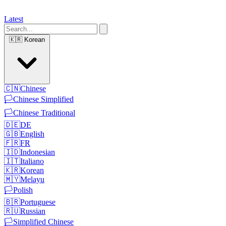
Latest
🇰🇷
Korean
🇨🇳
Chinese
🏳️
Chinese Simplified
🏳️
Chinese Traditional
🇩🇪
DE
🇬🇧
English
🇫🇷
FR
🇮🇩
Indonesian
🇮🇹
Italiano
🇰🇷
Korean
🇲🇾
Melayu
🏳️
Polish
🇧🇷
Portuguese
🇷🇺
Russian
🏳️
Simplified Chinese