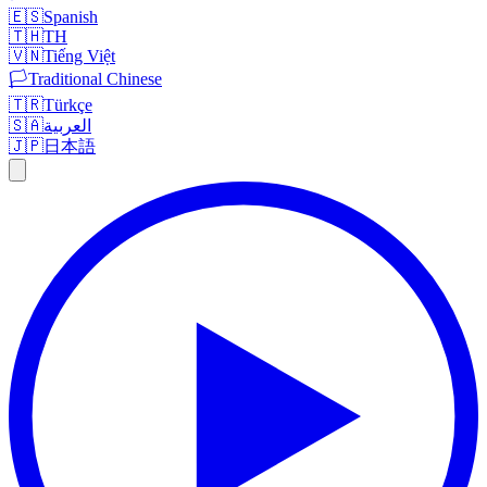
🇪🇸
Spanish
🇹🇭
TH
🇻🇳
Tiếng Việt
🏳️
Traditional Chinese
🇹🇷
Türkçe
🇸🇦
العربية
🇯🇵
日本語