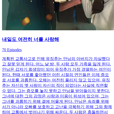
내일도 여전히 너를 사랑해
70 Episodes
계획된 교통사고로 인해 유징추는 안닝의 아버지가 자살했다
고 잘못 믿게 된다. 어느 날 밤, 두 사람 모두 가족을 잃게 된다.
안닝은 갑자기 희생양이 되어 유징추가 가장 경멸하는 여인이
된다. 한때 서로를 좋아했던 어린 시절의 연인들은 이제 증오
로 서로를 괴롭힌다. 오해는 여전히 풀리지 않고 있으며, 유징
추는 자신의 옛 사랑이 자신의 적이 되었다는 사실에 직면할
수 없다. 그는 증오를 놓지 못하고 안닝을 받아들이지 못한다.
그녀에 대한 그의 감정은 사랑과 미움이 뒤섞여 있으며, 그는
그녀를 괴롭히기 위해 곁에 머물게 된다. 안닝은 속죄를 위해
서가 아니라 오빠를 보호하고 고난을 극복하기 위해 그와 함께
하며 고통에서 벗어나기 위해 싸운다. 두 사람은 충돌하면서