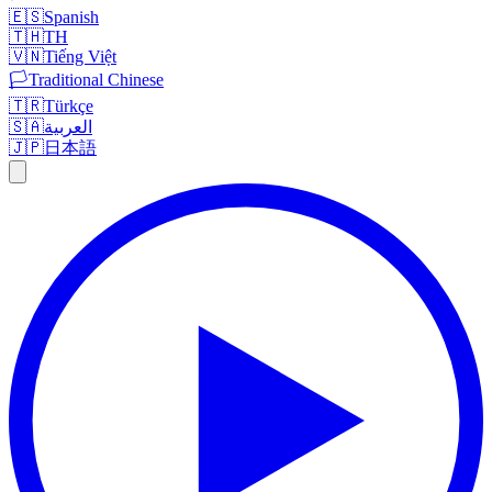
🇪🇸
Spanish
🇹🇭
TH
🇻🇳
Tiếng Việt
🏳️
Traditional Chinese
🇹🇷
Türkçe
🇸🇦
العربية
🇯🇵
日本語