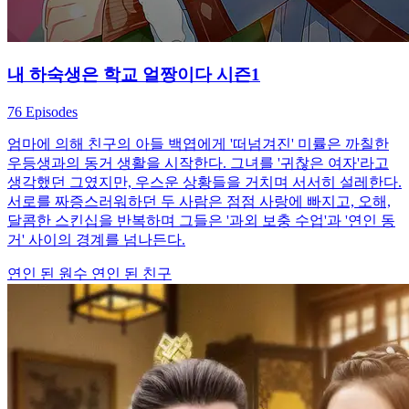
내 하숙생은 학교 얼짱이다 시즌1
76 Episodes
엄마에 의해 친구의 아들 백엽에게 '떠넘겨진' 미률은 까칠한
우등생과의 동거 생활을 시작한다. 그녀를 '귀찮은 여자'라고
생각했던 그였지만, 우스운 상황들을 거치며 서서히 설레한다.
서로를 짜증스러워하던 두 사람은 점점 사랑에 빠지고, 오해,
달콤한 스킨십을 반복하며 그들은 '과외 보충 수업'과 '연인 동
거' 사이의 경계를 넘나든다.
연인 된 원수
연인 된 친구