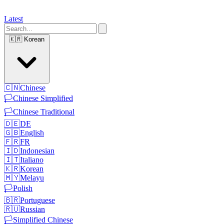
Latest
🇰🇷
Korean
🇨🇳
Chinese
🏳️
Chinese Simplified
🏳️
Chinese Traditional
🇩🇪
DE
🇬🇧
English
🇫🇷
FR
🇮🇩
Indonesian
🇮🇹
Italiano
🇰🇷
Korean
🇲🇾
Melayu
🏳️
Polish
🇧🇷
Portuguese
🇷🇺
Russian
🏳️
Simplified Chinese