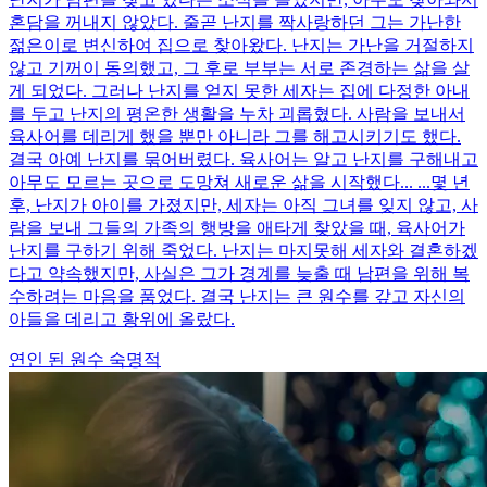
혼담을 꺼내지 않았다. 줄곧 난지를 짝사랑하던 그는 가난한
젊은이로 변신하여 집으로 찾아왔다. 난지는 가난을 거절하지
않고 기꺼이 동의했고, 그 후로 부부는 서로 존경하는 삶을 살
게 되었다. 그러나 난지를 얻지 못한 세자는 집에 다정한 아내
를 두고 난지의 평온한 생활을 누차 괴롭혔다. 사람을 보내서
육사어를 데리게 했을 뿐만 아니라 그를 해고시키기도 했다.
결국 아예 난지를 묶어버렸다. 육사어는 알고 난지를 구해내고
아무도 모르는 곳으로 도망쳐 새로운 삶을 시작했다... ...몇 년
후, 난지가 아이를 가졌지만, 세자는 아직 그녀를 잊지 않고, 사
람을 보내 그들의 가족의 행방을 애타게 찾았을 때, 육사어가
난지를 구하기 위해 죽었다. 난지는 마지못해 세자와 결혼하겠
다고 약속했지만, 사실은 그가 경계를 늦출 때 남편을 위해 복
수하려는 마음을 품었다. 결국 난지는 큰 원수를 갚고 자신의
아들을 데리고 황위에 올랐다.
연인 된 원수
숙명적