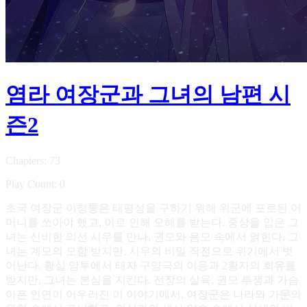
염라 여장군과 그녀의 남편 시
즌2
Chapters: 73
Play Count: 0
초국 여장군 이청통은 태평성을 구하기 위해 위군에 포로된 어
머니를 쏘아야 했고, 이로 인해 오해를 받는다. 중상을 입은 그
녀는 신비한 의선 시우를 만나, 권모와 음모 속에서 얽힌다. 그
녀는 계모의 모함 받지만, 시우의 비밀 작전으로 위기에서 벗
어난다. 황실 암투에서 태자 구양극의 이용과 2황자의 회유를
받지만, 그녀는 본심을 지킨다. 전장의 살육, 권모 투쟁과 가슴
아픈 인연이 어우러진 이 이야기에서, 여장군은 나라와 가문의