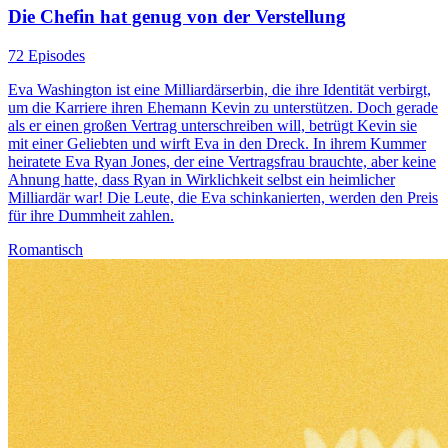
Die Chefin hat genug von der Verstellung
72 Episodes
Eva Washington ist eine Milliardärserbin, die ihre Identität verbirgt,
um die Karriere ihren Ehemann Kevin zu unterstützen. Doch gerade
als er einen großen Vertrag unterschreiben will, betrügt Kevin sie
mit einer Geliebten und wirft Eva in den Dreck. In ihrem Kummer
heiratete Eva Ryan Jones, der eine Vertragsfrau brauchte, aber keine
Ahnung hatte, dass Ryan in Wirklichkeit selbst ein heimlicher
Milliardär war! Die Leute, die Eva schinkanierten, werden den Preis
für ihre Dummheit zahlen.
Romantisch