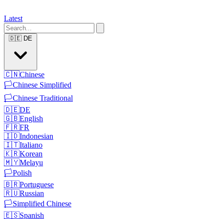
Latest
🇩🇪
DE
🇨🇳
Chinese
🏳️
Chinese Simplified
🏳️
Chinese Traditional
🇩🇪
DE
🇬🇧
English
🇫🇷
FR
🇮🇩
Indonesian
🇮🇹
Italiano
🇰🇷
Korean
🇲🇾
Melayu
🏳️
Polish
🇧🇷
Portuguese
🇷🇺
Russian
🏳️
Simplified Chinese
🇪🇸
Spanish