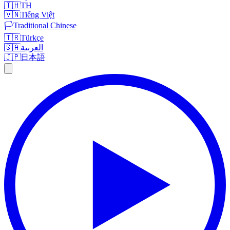
🇹🇭
TH
🇻🇳
Tiếng Việt
🏳️
Traditional Chinese
🇹🇷
Türkçe
🇸🇦
العربية
🇯🇵
日本語