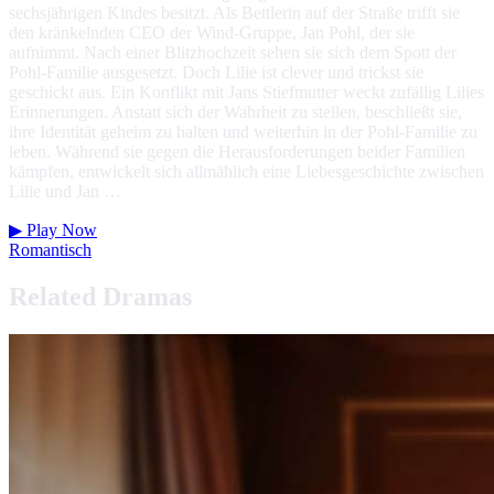
sechsjährigen Kindes besitzt. Als Bettlerin auf der Straße trifft sie
den kränkelnden CEO der Wind-Gruppe, Jan Pohl, der sie
aufnimmt. Nach einer Blitzhochzeit sehen sie sich dem Spott der
Pohl-Familie ausgesetzt. Doch Lilie ist clever und trickst sie
geschickt aus. Ein Konflikt mit Jans Stiefmutter weckt zufällig Lilies
Erinnerungen. Anstatt sich der Wahrheit zu stellen, beschließt sie,
ihre Identität geheim zu halten und weiterhin in der Pohl-Familie zu
leben. Während sie gegen die Herausforderungen beider Familien
kämpfen, entwickelt sich allmählich eine Liebesgeschichte zwischen
Lilie und Jan …
▶
Play Now
Romantisch
Related Dramas