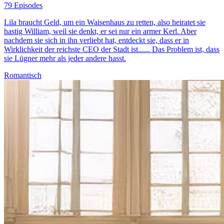
79 Episodes
Lila braucht Geld, um ein Waisenhaus zu retten, also heiratet sie
hastig William, weil sie denkt, er sei nur ein armer Kerl. Aber
nachdem sie sich in ihn verliebt hat, entdeckt sie, dass er in
Wirklichkeit der reichste CEO der Stadt ist...... Das Problem ist, dass
sie Lügner mehr als jeder andere hasst.
Romantisch