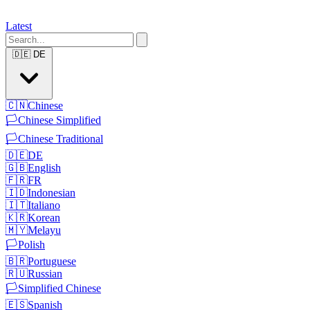
Latest
🇩🇪
DE
🇨🇳
Chinese
🏳️
Chinese Simplified
🏳️
Chinese Traditional
🇩🇪
DE
🇬🇧
English
🇫🇷
FR
🇮🇩
Indonesian
🇮🇹
Italiano
🇰🇷
Korean
🇲🇾
Melayu
🏳️
Polish
🇧🇷
Portuguese
🇷🇺
Russian
🏳️
Simplified Chinese
🇪🇸
Spanish