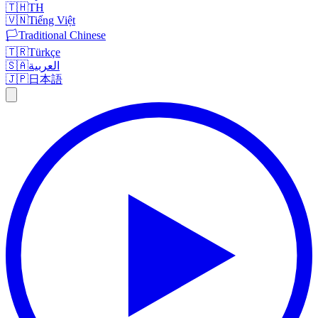
🇹🇭
TH
🇻🇳
Tiếng Việt
🏳️
Traditional Chinese
🇹🇷
Türkçe
🇸🇦
العربية
🇯🇵
日本語