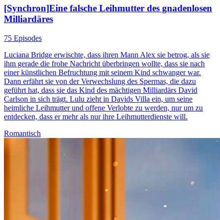
[Synchron]Eine falsche Leihmutter des gnadenlosen
Milliardäres
75 Episodes
Luciana Bridge erwischte, dass ihren Mann Alex sie betrog, als sie
ihm gerade die frohe Nachricht überbringen wollte, dass sie nach
einer künstlichen Befruchtung mit seinem Kind schwanger war.
Dann erfährt sie von der Verwechslung des Spermas, die dazu
geführt hat, dass sie das Kind des mächtigen Milliardärs David
Carlson in sich trägt. Lulu zieht in Davids Villa ein, um seine
heimliche Leihmutter und offene Verlobte zu werden, nur um zu
entdecken, dass er mehr als nur ihre Leihmutterdienste will.
Romantisch