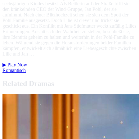
sechsjährigen Kindes besitzt. Als Bettlerin auf der Straße trifft sie
den kränkelnden CEO der Wind-Gruppe, Jan Pohl, der sie
aufnimmt. Nach einer Blitzhochzeit sehen sie sich dem Spott der
Pohl-Familie ausgesetzt. Doch Lilie ist clever und trickst sie
geschickt aus. Ein Konflikt mit Jans Stiefmutter weckt zufällig Lilies
Erinnerungen. Anstatt sich der Wahrheit zu stellen, beschließt sie,
ihre Identität geheim zu halten und weiterhin in der Pohl-Familie zu
leben. Während sie gegen die Herausforderungen beider Familien
kämpfen, entwickelt sich allmählich eine Liebesgeschichte zwischen
Lilie und Jan …
▶
Play Now
Romantisch
Related Dramas