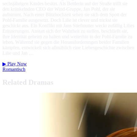
sechsjährigen Kindes besitzt. Als Bettlerin auf der Straße trifft sie
den kränkelnden CEO der Wind-Gruppe, Jan Pohl, der sie
aufnimmt. Nach einer Blitzhochzeit sehen sie sich dem Spott der
Pohl-Familie ausgesetzt. Doch Lilie ist clever und trickst sie
geschickt aus. Ein Konflikt mit Jans Stiefmutter weckt zufällig Lilies
Erinnerungen. Anstatt sich der Wahrheit zu stellen, beschließt sie,
ihre Identität geheim zu halten und weiterhin in der Pohl-Familie zu
leben. Während sie gegen die Herausforderungen beider Familien
kämpfen, entwickelt sich allmählich eine Liebesgeschichte zwischen
Lilie und Jan …
▶
Play Now
Romantisch
Related Dramas