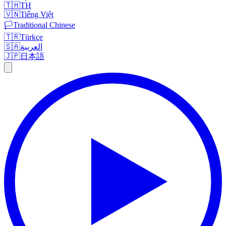
🇹🇭
TH
🇻🇳
Tiếng Việt
🏳️
Traditional Chinese
🇹🇷
Türkçe
🇸🇦
العربية
🇯🇵
日本語