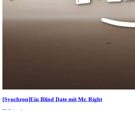
[Synchron]Ein Blind Date mit Mr. Right
72 Episodes
Jessica, eine alleinerziehende Mutter, die ihre Tochter Lola an das
Jugendamt verliert. Jahre später heiratet sie unwissentlich den
Milliardär James Parker, den Adoptivvater von Zoe. Als