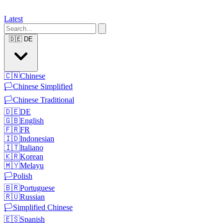
Latest
🇩🇪
DE
🇨🇳
Chinese
🏳️
Chinese Simplified
🏳️
Chinese Traditional
🇩🇪
DE
🇬🇧
English
🇫🇷
FR
🇮🇩
Indonesian
🇮🇹
Italiano
🇰🇷
Korean
🇲🇾
Melayu
🏳️
Polish
🇧🇷
Portuguese
🇷🇺
Russian
🏳️
Simplified Chinese
🇪🇸
Spanish