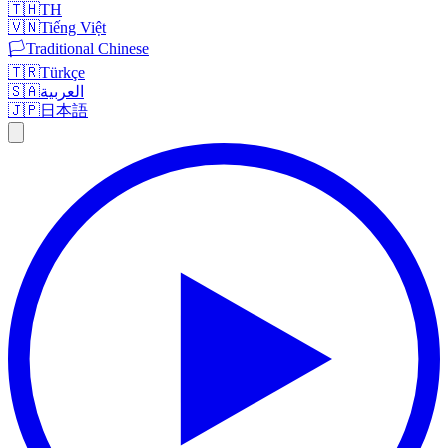
🇹🇭
TH
🇻🇳
Tiếng Việt
🏳️
Traditional Chinese
🇹🇷
Türkçe
🇸🇦
العربية
🇯🇵
日本語