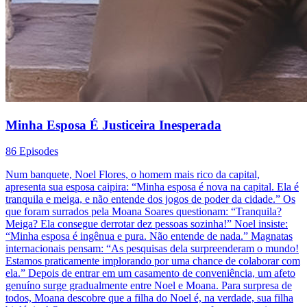
Minha Esposa É Justiceira Inesperada
86 Episodes
Num banquete, Noel Flores, o homem mais rico da capital,
apresenta sua esposa caipira: “Minha esposa é nova na capital. Ela é
tranquila e meiga, e não entende dos jogos de poder da cidade.” Os
que foram surrados pela Moana Soares questionam: “Tranquila?
Meiga? Ela consegue derrotar dez pessoas sozinha!” Noel insiste:
“Minha esposa é ingênua e pura. Não entende de nada.” Magnatas
internacionais pensam: “As pesquisas dela surpreenderam o mundo!
Estamos praticamente implorando por uma chance de colaborar com
ela.” Depois de entrar em um casamento de conveniência, um afeto
genuíno surge gradualmente entre Noel e Moana. Para surpresa de
todos, Moana descobre que a filha do Noel é, na verdade, sua filha