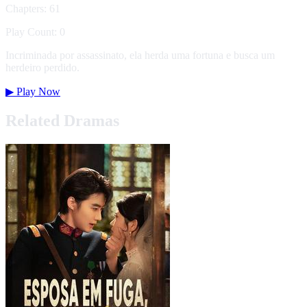
Chapters: 61
Play Count: 0
Incriminada por assassinato, ela herda uma fortuna e busca um
herdeiro perdido.
▶
Play Now
Related Dramas