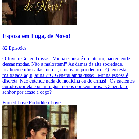
Esposa em Fuga, de Novo!
82 Episodes
O Jovem General disse: "Minha esposa é do interior, não entende
dessas modas. Não a maltratem!" As damas da alta sociedade,
totalmente ofuscadas por ela, choravam por dentro: "Quem está
maltratada aqui, afinal?"O General ainda disse: "Minha esposa é
discreta. Não entende nada de medicina ou de armas!" Os pacientes
curados por ela e os inimigos mortos por seus tiros: "General... o
senhor por acaso é cego?"
Forced Love
Forbidden Love