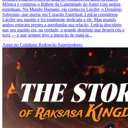
Mónica e comprou o Bilhete da Calamidade do Amor com pedras
espirituais. No Mundo Humano, ela conheceu Lúcifer, o Demônio
Soberano, que queria seu Coração Espiritual. Letícia considerou
Lúcifer seu marido e foi totalmente dedicada a ele. Mas quando
ambos estavam prestes a aprofundar sua relação, Letícia descobriu
que seu marido era, na verdade, o grande demônio que destrói céu e
terra — e que sempre teve a intenção de matá-la...
Amor no Cotidiano
Redenção
Superpoderes