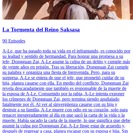
La Tormenta del Reino Saksasa
90 Episodes
A-Le, que ha pasado toda su vida en el inframundo, es conocido por
su lealtad y sentido de hermandad. Para honrar una promesa a su
jefe, Dongguan Zai, A-Le asume la culpa de un delito y cumple más
de veinte años en prisión. Tras su liberación, Dongguan Zai cumple
su palabra y organiza una fiesta de bienvenida. Pero, para su
sorpresa, A-Le se entera de que el jefe, que prometió cuidar de su
hija, planea casarse con ella. En medio del conflicto, Dongguan Zai
revela descaradamente que también es responsable de la muerte de
la esposa de A-Le. Consumido por la rabia, A-Le intenta exponer
los crímenes de Dongguan Zai, pero termina siendo apuñalado
fatalmente por él. Al ver al sinvergüenza casarse con su hija y
destruir a su familia, A-Le muere con odio en su corazón, solo para
renacer inesperadamente al día en que sacó la carta de la vida o la
muerte. Había sacado la carta de la muerte, lo que significa que debe
asumir la culpa por Dongguan Zai. A-Le finge estar de acuerdo y,
después de regresar a casa, planea escapar con su esposa e hija. Sin