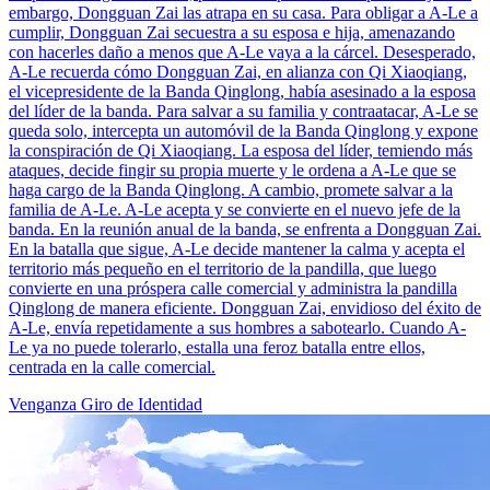
embargo, Dongguan Zai las atrapa en su casa. Para obligar a A-Le a
cumplir, Dongguan Zai secuestra a su esposa e hija, amenazando
con hacerles daño a menos que A-Le vaya a la cárcel. Desesperado,
A-Le recuerda cómo Dongguan Zai, en alianza con Qi Xiaoqiang,
el vicepresidente de la Banda Qinglong, había asesinado a la esposa
del líder de la banda. Para salvar a su familia y contraatacar, A-Le se
queda solo, intercepta un automóvil de la Banda Qinglong y expone
la conspiración de Qi Xiaoqiang. La esposa del líder, temiendo más
ataques, decide fingir su propia muerte y le ordena a A-Le que se
haga cargo de la Banda Qinglong. A cambio, promete salvar a la
familia de A-Le. A-Le acepta y se convierte en el nuevo jefe de la
banda. En la reunión anual de la banda, se enfrenta a Dongguan Zai.
En la batalla que sigue, A-Le decide mantener la calma y acepta el
territorio más pequeño en el territorio de la pandilla, que luego
convierte en una próspera calle comercial y administra la pandilla
Qinglong de manera eficiente. Dongguan Zai, envidioso del éxito de
A-Le, envía repetidamente a sus hombres a sabotearlo. Cuando A-
Le ya no puede tolerarlo, estalla una feroz batalla entre ellos,
centrada en la calle comercial.
Venganza
Giro de Identidad