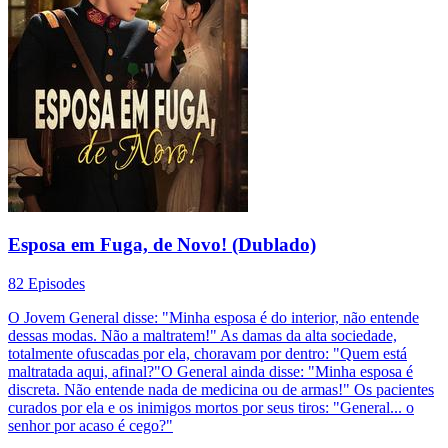
Esposa em Fuga, de Novo! (Dublado)
82 Episodes
O Jovem General disse: "Minha esposa é do interior, não entende
dessas modas. Não a maltratem!" As damas da alta sociedade,
totalmente ofuscadas por ela, choravam por dentro: "Quem está
maltratada aqui, afinal?"O General ainda disse: "Minha esposa é
discreta. Não entende nada de medicina ou de armas!" Os pacientes
curados por ela e os inimigos mortos por seus tiros: "General... o
senhor por acaso é cego?"