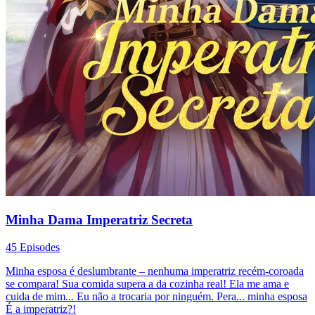
Minha Dama Imperatriz Secreta
45 Episodes
Minha esposa é deslumbrante – nenhuma imperatriz recém-coroada
se compara! Sua comida supera a da cozinha real! Ela me ama e
cuida de mim... Eu não a trocaria por ninguém. Pera... minha esposa
É a imperatriz?!