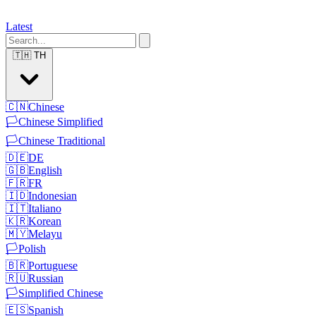
Latest
🇹🇭
TH
🇨🇳
Chinese
🏳️
Chinese Simplified
🏳️
Chinese Traditional
🇩🇪
DE
🇬🇧
English
🇫🇷
FR
🇮🇩
Indonesian
🇮🇹
Italiano
🇰🇷
Korean
🇲🇾
Melayu
🏳️
Polish
🇧🇷
Portuguese
🇷🇺
Russian
🏳️
Simplified Chinese
🇪🇸
Spanish