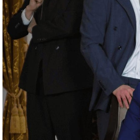
error. Para buscar el perdón, Li Ruo Shuang ofrece una enorme dote
para recuperarlo. Li Qian va a la familia Hua para proponerle
matrimonio a Hua Yun, pero la encuentra en una aventura con su ex
amigo Song Yushu. Después de ser objeto de burlas por parte de la
familia Hua, Li Qian cancela enojado el compromiso, ¡solo para
descubrir que la persona que lo salvó hace años era en realidad Hua
Ya, la hija adoptiva de la familia Hua! Rebosante de alegría, Li Qian
le propone matrimonio a Hua Ya. Durante la competencia de regalos
de compromiso, debido a un malentendido, la dote de Hua Ya se
cuenta por error como la de Hua Yun. Emocionados, Hua Yun y
Song Yushu conspiran aún más, y los tres planean matar a Li Qian.
Li Qian asiste solo a la Fiesta del Dragón Verdadero, donde la
familia Hua se burla de él y usa la dote para socavarlo. El recién
nombrado señor de la ciudad, Xiao Tianlong, padre de Xiao Yan,
llega con la intención de encarcelar a toda la familia Hua y ejecutar a
Li Qian. Con una autoridad abrumadora, Li Qian presiona al señor
de la ciudad y el Anillo del Rey Dragón aturde a todos. Justo
cuando Li Qian cree que la situación está bajo control, llega el
Protector Izquierdo del Salón del Dragón Oculto, Miao Yue, que
busca matar al impostor que se hace pasar por Comandante
Dragón...
Venganza
Giro de Identidad