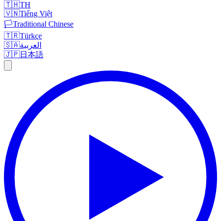
🇹🇭
TH
🇻🇳
Tiếng Việt
🏳️
Traditional Chinese
🇹🇷
Türkçe
🇸🇦
العربية
🇯🇵
日本語