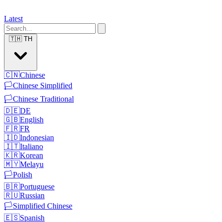
Latest
🇹🇭
TH
🇨🇳
Chinese
🏳️
Chinese Simplified
🏳️
Chinese Traditional
🇩🇪
DE
🇬🇧
English
🇫🇷
FR
🇮🇩
Indonesian
🇮🇹
Italiano
🇰🇷
Korean
🇲🇾
Melayu
🏳️
Polish
🇧🇷
Portuguese
🇷🇺
Russian
🏳️
Simplified Chinese
🇪🇸
Spanish