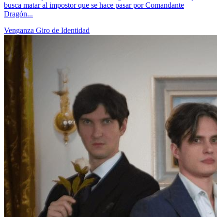
El Dragón Oculto se Revela
80 Episodes
Hace cinco años, Li Qian, el joven maestro de la familia Li, fue
incriminado por sus propios hermanos y encarcelado, convirtiéndose
en el paria de la familia. Su hermano Li Huang incluso aprovechó la
oportunidad para robarle su Qi de Dragón. Al borde de la vida y la
muerte, Li Qian fue salvado por Hua Ya, pero siempre creyó que la
persona que lo ayudó fue Hua Yun. Li Qian luego se une al Salón
del Dragón Oculto, donde aprende artes marciales divinas de tres
ancianos y derrota a la coalición de tres países que vinieron a
reclamar el Anillo del Dios Dragón. Como resultado, Li Qian es
coronado como el nuevo Maestro del Salón, gobernando el mundo.
A su regreso a la ciudad de Jiang, Li Qian se encuentra con Li Ruo
Shuang, quien le ruega que regrese con la familia. Enfurecido, Li
Qian se niega, afirmando que solo regresaría si su padre admite su