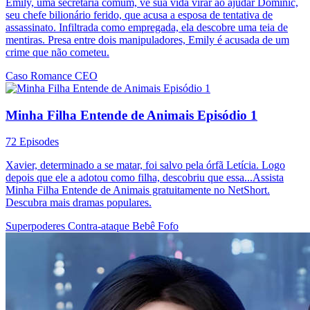
Emily, uma secretária comum, vê sua vida virar ao ajudar Dominic,
seu chefe bilionário ferido, que acusa a esposa de tentativa de
assassinato. Infiltrada como empregada, ela descobre uma teia de
mentiras. Presa entre dois manipuladores, Emily é acusada de um
crime que não cometeu.
Caso
Romance
CEO
Minha Filha Entende de Animais Episódio 1
72 Episodes
Xavier, determinado a se matar, foi salvo pela órfã Letícia. Logo
depois que ele a adotou como filha, descobriu que essa...Assista
Minha Filha Entende de Animais gratuitamente no NetShort.
Descubra mais dramas populares.
Superpoderes
Contra-ataque
Bebê Fofo