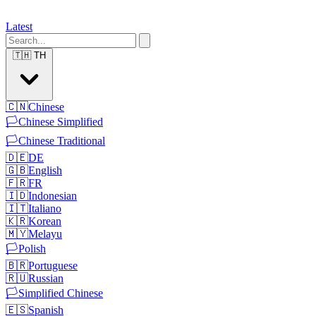
Latest
🇹🇭
TH
🇨🇳
Chinese
🏳️
Chinese Simplified
🏳️
Chinese Traditional
🇩🇪
DE
🇬🇧
English
🇫🇷
FR
🇮🇩
Indonesian
🇮🇹
Italiano
🇰🇷
Korean
🇲🇾
Melayu
🏳️
Polish
🇧🇷
Portuguese
🇷🇺
Russian
🏳️
Simplified Chinese
🇪🇸
Spanish