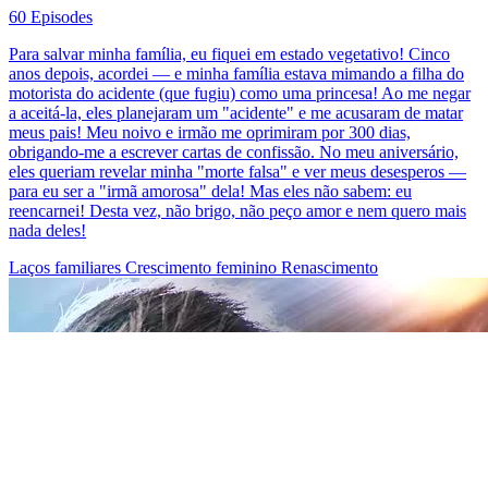
60 Episodes
Para salvar minha família, eu fiquei em estado vegetativo! Cinco
anos depois, acordei — e minha família estava mimando a filha do
motorista do acidente (que fugiu) como uma princesa! Ao me negar
a aceitá-la, eles planejaram um "acidente" e me acusaram de matar
meus pais! Meu noivo e irmão me oprimiram por 300 dias,
obrigando-me a escrever cartas de confissão. No meu aniversário,
eles queriam revelar minha "morte falsa" e ver meus desesperos —
para eu ser a "irmã amorosa" dela! Mas eles não sabem: eu
reencarnei! Desta vez, não brigo, não peço amor e nem quero mais
nada deles!
Laços familiares
Crescimento feminino
Renascimento