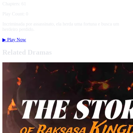
Chapters: 61
Play Count: 0
Incriminada por assassinato, ela herda uma fortuna e busca um
herdeiro perdido.
▶
Play Now
Related Dramas