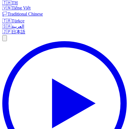
🇹🇭
TH
🇻🇳
Tiếng Việt
🏳️
Traditional Chinese
🇹🇷
Türkçe
🇸🇦
العربية
🇯🇵
日本語