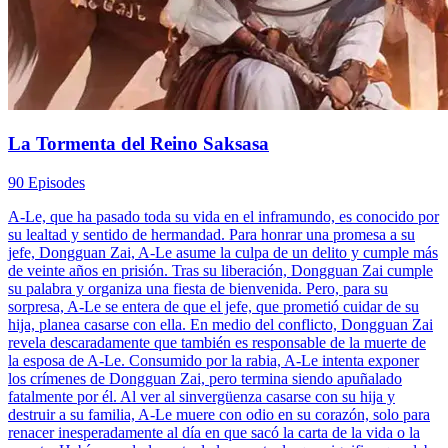
La Tormenta del Reino Saksasa
90 Episodes
A-Le, que ha pasado toda su vida en el inframundo, es conocido por
su lealtad y sentido de hermandad. Para honrar una promesa a su
jefe, Dongguan Zai, A-Le asume la culpa de un delito y cumple más
de veinte años en prisión. Tras su liberación, Dongguan Zai cumple
su palabra y organiza una fiesta de bienvenida. Pero, para su
sorpresa, A-Le se entera de que el jefe, que prometió cuidar de su
hija, planea casarse con ella. En medio del conflicto, Dongguan Zai
revela descaradamente que también es responsable de la muerte de
la esposa de A-Le. Consumido por la rabia, A-Le intenta exponer
los crímenes de Dongguan Zai, pero termina siendo apuñalado
fatalmente por él. Al ver al sinvergüenza casarse con su hija y
destruir a su familia, A-Le muere con odio en su corazón, solo para
renacer inesperadamente al día en que sacó la carta de la vida o la