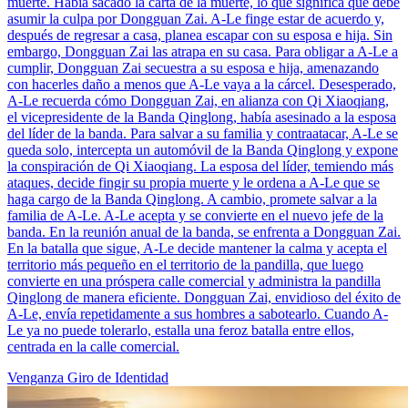
muerte. Había sacado la carta de la muerte, lo que significa que debe
asumir la culpa por Dongguan Zai. A-Le finge estar de acuerdo y,
después de regresar a casa, planea escapar con su esposa e hija. Sin
embargo, Dongguan Zai las atrapa en su casa. Para obligar a A-Le a
cumplir, Dongguan Zai secuestra a su esposa e hija, amenazando
con hacerles daño a menos que A-Le vaya a la cárcel. Desesperado,
A-Le recuerda cómo Dongguan Zai, en alianza con Qi Xiaoqiang,
el vicepresidente de la Banda Qinglong, había asesinado a la esposa
del líder de la banda. Para salvar a su familia y contraatacar, A-Le se
queda solo, intercepta un automóvil de la Banda Qinglong y expone
la conspiración de Qi Xiaoqiang. La esposa del líder, temiendo más
ataques, decide fingir su propia muerte y le ordena a A-Le que se
haga cargo de la Banda Qinglong. A cambio, promete salvar a la
familia de A-Le. A-Le acepta y se convierte en el nuevo jefe de la
banda. En la reunión anual de la banda, se enfrenta a Dongguan Zai.
En la batalla que sigue, A-Le decide mantener la calma y acepta el
territorio más pequeño en el territorio de la pandilla, que luego
convierte en una próspera calle comercial y administra la pandilla
Qinglong de manera eficiente. Dongguan Zai, envidioso del éxito de
A-Le, envía repetidamente a sus hombres a sabotearlo. Cuando A-
Le ya no puede tolerarlo, estalla una feroz batalla entre ellos,
centrada en la calle comercial.
Venganza
Giro de Identidad