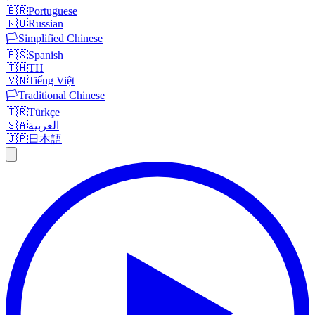
🇧🇷
Portuguese
🇷🇺
Russian
🏳️
Simplified Chinese
🇪🇸
Spanish
🇹🇭
TH
🇻🇳
Tiếng Việt
🏳️
Traditional Chinese
🇹🇷
Türkçe
🇸🇦
العربية
🇯🇵
日本語