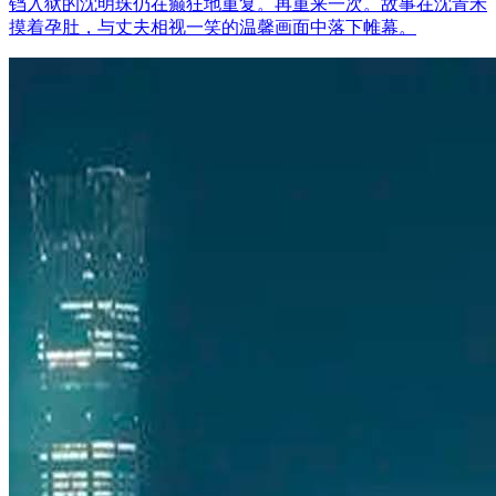
铛入狱的沈明珠仍在癫狂地重复。再重来一次。故事在沈青禾
摸着孕肚，与丈夫相视一笑的温馨画面中落下帷幕。