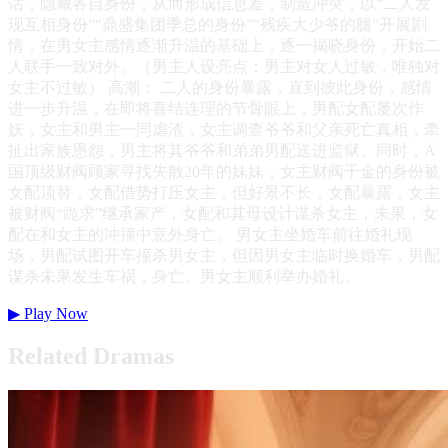
话，隐藏各自身份，从而形成信息差，制造冲突，以“二人发
现互相身份”“鼎盛集团季总的身份”“残疾大少爷的腿”开展剧
情，在男女主感情逐渐升温的基础上，逐一揭晓身份，开始二
人联手一致对外。（男主人设亮点：男主对女人过敏，唯独对
女主不过敏） 高潮： 二人的身份暴露，直到彼此身份，感情
进一步升温，在即将喜结连理的节骨眼上，男配女配屡次作
妖，女主和男主一同虐渣，女主调查爷爷和父亲死亡真相，牵
扯出家族恩怨，男主将其爷爷和弟弟男配送进监狱。同时，A
国顶级财阀顾家寻找失散20年的妹妹，女主财阀千金的身份被
女配顶替，女配借势打压女主，但好景不长，女配暴露，女主
被财阀“跪求”继承家产，女配和其母设计谋杀女主，未果，女
配在和女主的冲撞中意外身亡。 男女主坐婚车前往婚礼现
场，男配试图开车撞杀男女主，但因男女主临时换婚车，男配
谋杀未果发生车祸，身亡。男女主顺利举办婚礼。
▶
Play Now
Related Dramas