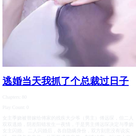
逃婚当天我抓了个总裁过日子
Chapters: 80
Play Count: 0
女主季娆被替嫁给傅家的残疾大少爷（男主）傅远琛，但二人
双双逃婚，阴差阳错发生一夜情，于是男主傅远琛决定与季娆
女主闪婚。 二人闪婚后，各自隐瞒身份，双方刻意没有说实