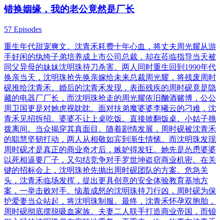
错换姻缘，我的老公竟然是厂长
57 Episodes
重生年代甜宠爽文。沈青禾耗费十年心血，将丈夫周光耀从游
手好闲的纨绔子弟培养成上市公司总裁，却在莅临指导当天被
同父异母的妹妹沈明珠持刀杀害。两人同时重生回到1990年代
换亲当天，沈明珠抢先换亲嫁给未来总裁周光耀，将残废周时
砚推给沈青禾。婚后的沈青禾发现，表面残疾的周时砚竟是隐
藏的电器厂厂长，而沈明珠抢走的周光耀依旧酗酒赌博，公公
周卫国更是对她虎视眈眈。面对扶弟魔婆婆李曦云的刁难，沈
青禾见招拆招。婆婆不让上桌吃饭。直接掀翻饭桌。小姑子挑
拨离间。当众揭穿其真面目。随着剧情发展，周时砚被沈青禾
的聪慧坚韧打动，两人从相敬如宾到渐生情愫。而沈明珠发现
周时砚才是真正的商业奇才后，嫉妒得发狂。她先是怂恿婆婆
以死相逼要厂子，又勾结竞争对手罗世坤盗窃商业机密。在关
键的招标会上，沈明珠抢先抛出周时砚团队的方案。危急关
头，沈青禾临场发挥，提出更具创意的安全体验教育基地方
案，一举击败对手。恼羞成怒的沈明珠持刀行凶，周时砚为保
护爱妻当众站起，将沈明珠制服。最终，沈青禾怀孕双胞胎，
周时砚彻底摆脱吸血家族。夫妻二人联手打造商业帝国，而锒