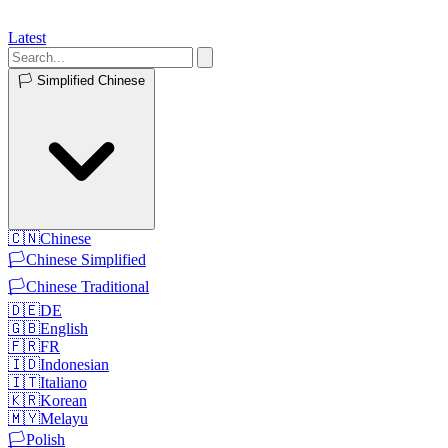
Latest
🏳️
Simplified Chinese
🇨🇳
Chinese
🏳️
Chinese Simplified
🏳️
Chinese Traditional
🇩🇪
DE
🇬🇧
English
🇫🇷
FR
🇮🇩
Indonesian
🇮🇹
Italiano
🇰🇷
Korean
🇲🇾
Melayu
🏳️
Polish