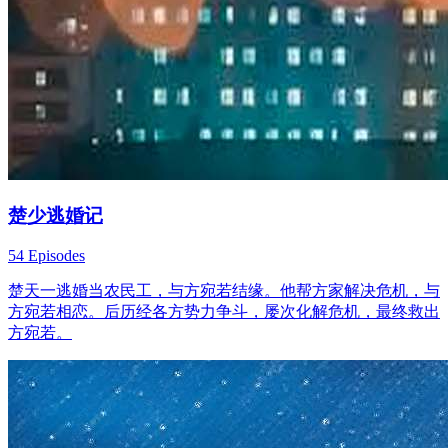
楚少逃婚记
54 Episodes
楚天一逃婚当农民工，与方宛若结缘。他帮方家解决危机，与
方宛若相恋。后历经各方势力争斗，屡次化解危机，最终救出
方宛若。