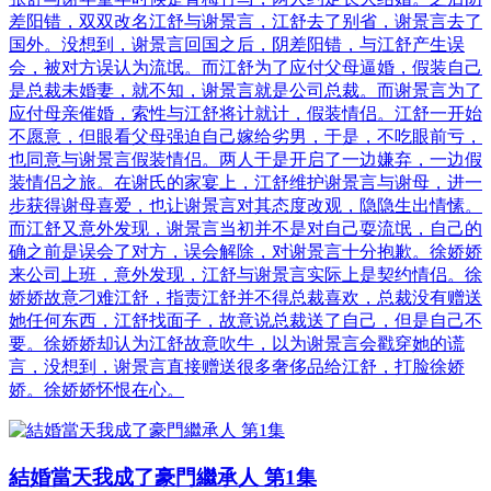
差阳错，双双改名江舒与谢景言，江舒去了别省，谢景言去了
国外。没想到，谢景言回国之后，阴差阳错，与江舒产生误
会，被对方误认为流氓。而江舒为了应付父母逼婚，假装自己
是总裁未婚妻，就不知，谢景言就是公司总裁。而谢景言为了
应付母亲催婚，索性与江舒将计就计，假装情侣。江舒一开始
不愿意，但眼看父母强迫自己嫁给劣男，于是，不吃眼前亏，
也同意与谢景言假装情侣。两人于是开启了一边嫌弃，一边假
装情侣之旅。在谢氏的家宴上，江舒维护谢景言与谢母，进一
步获得谢母喜爱，也让谢景言对其态度改观，隐隐生出情愫。
而江舒又意外发现，谢景言当初并不是对自己耍流氓，自己的
确之前是误会了对方，误会解除，对谢景言十分抱歉。徐娇娇
来公司上班，意外发现，江舒与谢景言实际上是契约情侣。徐
娇娇故意刁难江舒，指责江舒并不得总裁喜欢，总裁没有赠送
她任何东西，江舒找面子，故意说总裁送了自己，但是自己不
要。徐娇娇却认为江舒故意吹牛，以为谢景言会戳穿她的谎
言，没想到，谢景言直接赠送很多奢侈品给江舒，打脸徐娇
娇。徐娇娇怀恨在心。
結婚當天我成了豪門繼承人 第1集