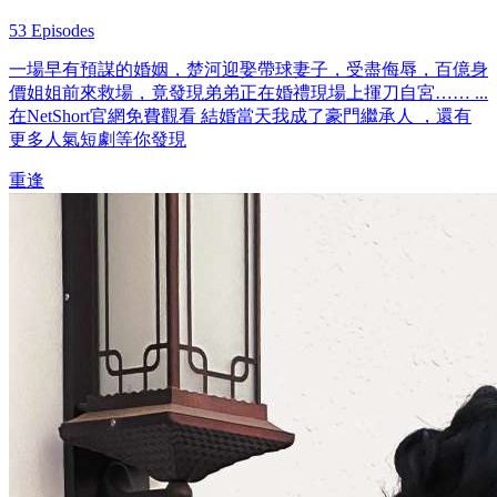
53 Episodes
一場早有預謀的婚姻，楚河迎娶帶球妻子，受盡侮辱，百億身
價姐姐前來救場，竟發現弟弟正在婚禮現場上揮刀自宮…… ...
在NetShort官網免費觀看 結婚當天我成了豪門繼承人 ，還有
更多人氣短劇等你發現
重逢