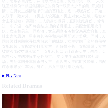
话，隐藏各自身份，从而形成信息差，制造冲突，以“二人发
现互相身份”“鼎盛集团季总的身份”“残疾大少爷的腿”开展剧
情，在男女主感情逐渐升温的基础上，逐一揭晓身份，开始二
人联手一致对外。（男主人设亮点：男主对女人过敏，唯独对
女主不过敏） 高潮： 二人的身份暴露，直到彼此身份，感情
进一步升温，在即将喜结连理的节骨眼上，男配女配屡次作
妖，女主和男主一同虐渣，女主调查爷爷和父亲死亡真相，牵
扯出家族恩怨，男主将其爷爷和弟弟男配送进监狱。同时，A
国顶级财阀顾家寻找失散20年的妹妹，女主财阀千金的身份被
女配顶替，女配借势打压女主，但好景不长，女配暴露，女主
被财阀“跪求”继承家产，女配和其母设计谋杀女主，未果，女
配在和女主的冲撞中意外身亡。 男女主坐婚车前往婚礼现
场，男配试图开车撞杀男女主，但因男女主临时换婚车，男配
谋杀未果发生车祸，身亡。男女主顺利举办婚礼。
▶
Play Now
Related Dramas