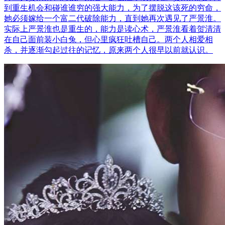
到重生机会和碰谁谁穷的强大能力，为了摆脱这该死的穷命，
她必须嫁给一个富二代破除能力，直到她再次遇见了严景淮。
实际上严景淮也是重生的，能力是读心术，严景淮看着贺清清
在自己面前装小白兔，但心里疯狂吐槽自己。两个人相爱相
杀，并逐渐勾起过往的记忆，原来两个人很早以前就认识。