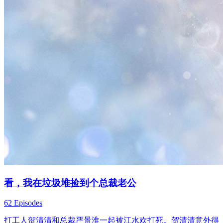
看，我在垃圾堆捡到个总裁老公
62 Episodes
打工人贺清清和总裁严景淮一起被江水欢打死。贺清清意外得