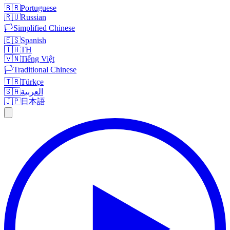
🇧🇷
Portuguese
🇷🇺
Russian
🏳️
Simplified Chinese
🇪🇸
Spanish
🇹🇭
TH
🇻🇳
Tiếng Việt
🏳️
Traditional Chinese
🇹🇷
Türkçe
🇸🇦
العربية
🇯🇵
日本語