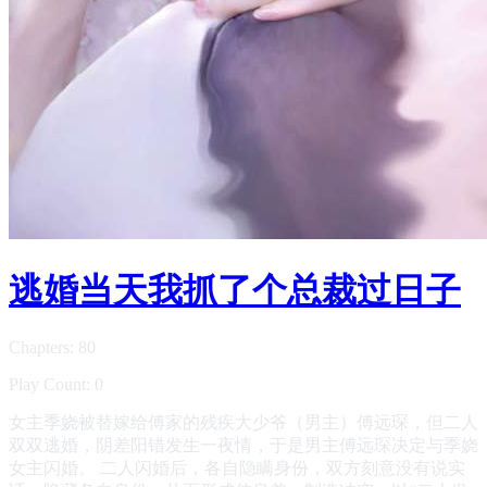
逃婚当天我抓了个总裁过日子
Chapters: 80
Play Count: 0
女主季娆被替嫁给傅家的残疾大少爷（男主）傅远琛，但二人
双双逃婚，阴差阳错发生一夜情，于是男主傅远琛决定与季娆
女主闪婚。 二人闪婚后，各自隐瞒身份，双方刻意没有说实