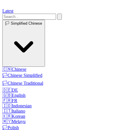
Latest
🏳️
Simplified Chinese
🇨🇳
Chinese
🏳️
Chinese Simplified
🏳️
Chinese Traditional
🇩🇪
DE
🇬🇧
English
🇫🇷
FR
🇮🇩
Indonesian
🇮🇹
Italiano
🇰🇷
Korean
🇲🇾
Melayu
🏳️
Polish