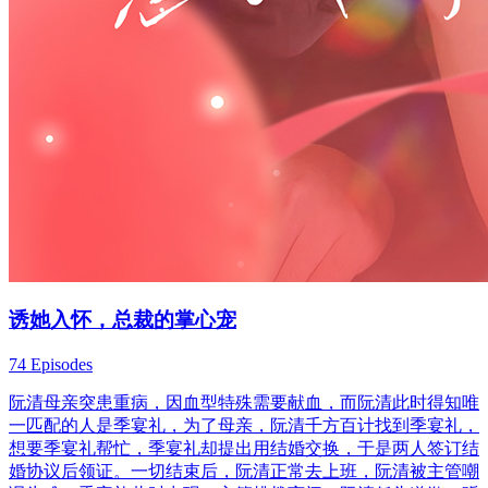
诱她入怀，总裁的掌心宠
74 Episodes
阮清母亲突患重病，因血型特殊需要献血，而阮清此时得知唯
一匹配的人是季宴礼，为了母亲，阮清千方百计找到季宴礼，
想要季宴礼帮忙，季宴礼却提出用结婚交换，于是两人签订结
婚协议后领证。一切结束后，阮清正常去上班，阮清被主管嘲