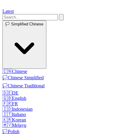
Latest
🏳️
Simplified Chinese
🇨🇳
Chinese
🏳️
Chinese Simplified
🏳️
Chinese Traditional
🇩🇪
DE
🇬🇧
English
🇫🇷
FR
🇮🇩
Indonesian
🇮🇹
Italiano
🇰🇷
Korean
🇲🇾
Melayu
🏳️
Polish