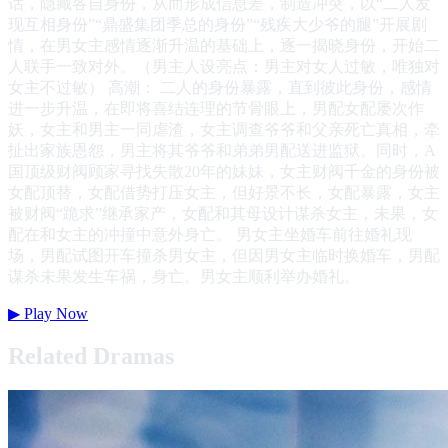
话，隐藏各自身份，从而形成信息差，制造冲突，以“二人发
现互相身份”“鼎盛集团季总的身份”“残疾大少爷的腿”开展剧
情，在男女主感情逐渐升温的基础上，逐一揭晓身份，开始二
人联手一致对外。（男主人设亮点：男主对女人过敏，唯独对
女主不过敏） 高潮： 二人的身份暴露，直到彼此身份，感情
进一步升温，在即将喜结连理的节骨眼上，男配女配屡次作
妖，女主和男主一同虐渣，女主调查爷爷和父亲死亡真相，牵
扯出家族恩怨，男主将其爷爷和弟弟男配送进监狱。同时，A
国顶级财阀顾家寻找失散20年的妹妹，女主财阀千金的身份被
女配顶替，女配借势打压女主，但好景不长，女配暴露，女主
被财阀“跪求”继承家产，女配和其母设计谋杀女主，未果，女
配在和女主的冲撞中意外身亡。 男女主坐婚车前往婚礼现
场，男配试图开车撞杀男女主，但因男女主临时换婚车，男配
谋杀未果发生车祸，身亡。男女主顺利举办婚礼。
▶
Play Now
Related Dramas