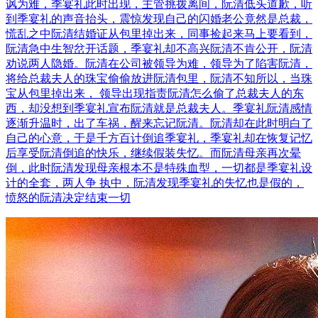
讽为难，季宴礼此时出现，主管挑拨离间，阮清低头道歉，听
到季宴礼的声音抬头，震惊发现自己的闪婚老公竟然是总裁，
慌乱之中阮清结婚证从包里掉出来，同事捡起来马上要看到，
阮清急中生智岔开话题，季宴礼却不高兴阮清不肯公开，阮清
劝说两人隐婚。阮清在公司被领导为难，领导为了陷害阮清，
将给总裁夫人的珠宝偷偷放进阮清包里，阮清不知所以，当珠
宝从包里掉出来， 领导出现指责阮清怎么偷了总裁夫人的东
西，却没想到季宴礼宣布阮清就是总裁夫人。季宴礼阮清感情
逐渐升温时，出了车祸，醒来忘记阮清。阮清却在此时明白了
自己的心意，于是千方百计倒追季宴礼，季宴礼却在恢复记忆
后享受阮清倒追的快乐，继续假装失忆。而阮清母亲再次晕
倒，此时阮清发现母亲根本不是特殊血型，一切都是季宴礼设
计的全套，两人争 执中，阮清发现季宴礼的失忆也是假的，
愤怒的阮清决定结束一切