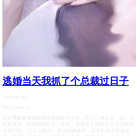
逃婚当天我抓了个总裁过日子
Chapters: 80
Play Count: 0
女主季娆被替嫁给傅家的残疾大少爷（男主）傅远琛，但二人
双双逃婚，阴差阳错发生一夜情，于是男主傅远琛决定与季娆
女主闪婚。 二人闪婚后，各自隐瞒身份，双方刻意没有说实