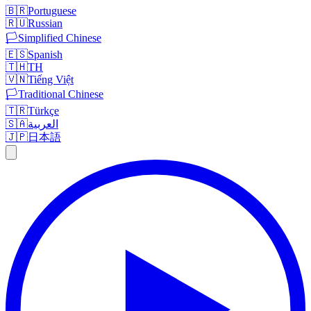
🇧🇷
Portuguese
🇷🇺
Russian
🏳️
Simplified Chinese
🇪🇸
Spanish
🇹🇭
TH
🇻🇳
Tiếng Việt
🏳️
Traditional Chinese
🇹🇷
Türkçe
🇸🇦
العربية
🇯🇵
日本語