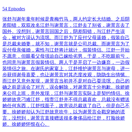
54 Episodes
张舒与谢年童年时候是青梅竹马，两人约定长大结婚。之后阴
差阳错，双双改名江舒与谢景言，江舒去了别省，谢景言去了
国外。没想到，谢景言回国之后，阴差阳错，与江舒产生误
会，被对方误认为流氓。而江舒为了应付父母逼婚，假装自己
是总裁未婚妻，就不知，谢景言就是公司总裁。而谢景言为了
应付母亲催婚，索性与江舒将计就计，假装情侣。江舒一开始
不愿意，但眼看父母强迫自己嫁给劣男，于是，不吃眼前亏，
也同意与谢景言假装情侣。两人于是开启了一边嫌弃，一边假
装情侣之旅。在谢氏的家宴上，江舒维护谢景言与谢母，进一
步获得谢母喜爱，也让谢景言对其态度改观，隐隐生出情愫。
而江舒又意外发现，谢景言当初并不是对自己耍流氓，自己的
确之前是误会了对方，误会解除，对谢景言十分抱歉。徐娇娇
来公司上班，意外发现，江舒与谢景言实际上是契约情侣。徐
娇娇故意刁难江舒，指责江舒并不得总裁喜欢，总裁没有赠送
她任何东西，江舒找面子，故意说总裁送了自己，但是自己不
要。徐娇娇却认为江舒故意吹牛，以为谢景言会戳穿她的谎
言，没想到，谢景言直接赠送很多奢侈品给江舒，打脸徐娇
娇。徐娇娇怀恨在心。