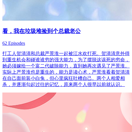
看，我在垃圾堆捡到个总裁老公
62 Episodes
打工人贺清清和总裁严景淮一起被江水欢打死。贺清清意外得
到重生机会和碰谁谁穷的强大能力，为了摆脱这该死的穷命，
她必须嫁给一个富二代破除能力，直到她再次遇见了严景淮。
实际上严景淮也是重生的，能力是读心术，严景淮看着贺清清
在自己面前装小白兔，但心里疯狂吐槽自己。两个人相爱相
杀，并逐渐勾起过往的记忆，原来两个人很早以前就认识。