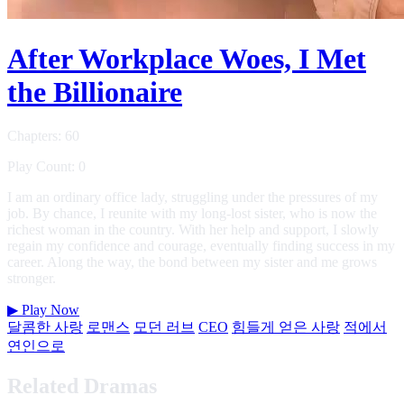
After Workplace Woes, I Met
the Billionaire
Chapters: 60
Play Count: 0
I am an ordinary office lady, struggling under the pressures of my
job. By chance, I reunite with my long-lost sister, who is now the
richest woman in the country. With her help and support, I slowly
regain my confidence and courage, eventually finding success in my
career. Along the way, the bond between my sister and me grows
stronger.
▶
Play Now
달콤한 사랑
로맨스
모던 러브
CEO
힘들게 얻은 사랑
적에서
연인으로
Related Dramas