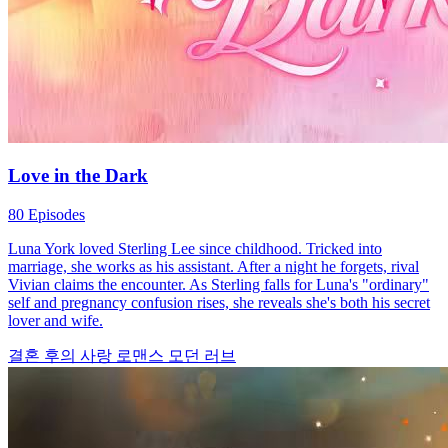
Love in the Dark
80 Episodes
Luna York loved Sterling Lee since childhood. Tricked into
marriage, she works as his assistant. After a night he forgets, rival
Vivian claims the encounter. As Sterling falls for Luna's "ordinary"
self and pregnancy confusion rises, she reveals she's both his secret
lover and wife.
결혼 후의 사랑
로맨스
모던 러브