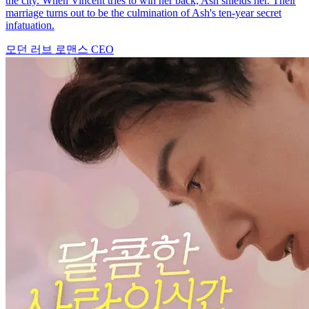
the city. When Vincent tries to win her back, Ash shields her. Their
marriage turns out to be the culmination of Ash's ten-year secret
infatuation.
모던 러브
로맨스
CEO