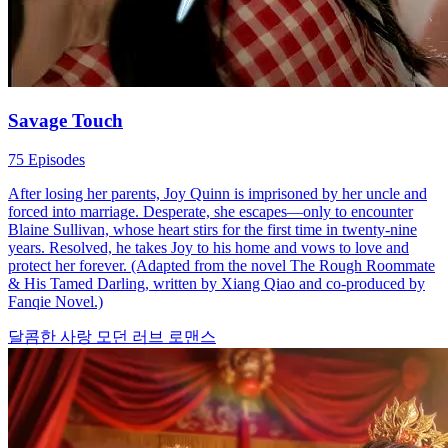
Savage Touch
75 Episodes
After losing her parents, Joy Quinn is imprisoned by her uncle and
forced into marriage. Desperate, she escapes—only to encounter
Blaine Sullivan, whose heart stirs for the first time in twenty-nine
years. Resolved, he takes Joy to his home and vows to love and
protect her forever. (Adapted from the novel The Rough Roommate
& His Tamed Darling, written by Xiang Qiao and co-produced by
Fanqie Novel.)
달콤한 사랑
모던 러브
로맨스