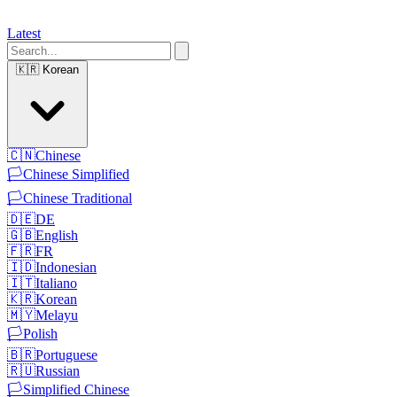
Latest
🇰🇷
Korean
🇨🇳
Chinese
🏳️
Chinese Simplified
🏳️
Chinese Traditional
🇩🇪
DE
🇬🇧
English
🇫🇷
FR
🇮🇩
Indonesian
🇮🇹
Italiano
🇰🇷
Korean
🇲🇾
Melayu
🏳️
Polish
🇧🇷
Portuguese
🇷🇺
Russian
🏳️
Simplified Chinese