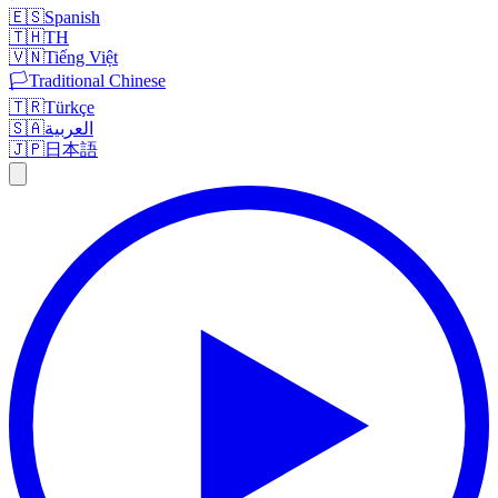
🇪🇸
Spanish
🇹🇭
TH
🇻🇳
Tiếng Việt
🏳️
Traditional Chinese
🇹🇷
Türkçe
🇸🇦
العربية
🇯🇵
日本語