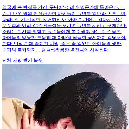
얼굴에 큰 반점을 가진 '못난이' 소려가 명문가에 돌아온다. 그
런데 다섯 명의 천진난만한 아이들이 그녀를 엄마라고 부르며
따라다니기 시작한다. 연하인 애 아빠 쉬가허는 강아지 같은
순수함과 이리 같은 저돌성을 오가며 그녀를 지키고 구애한다.
소려는 회사를 되찾고 원수들에게 복수해야 하는 것은 물론,
아이들의 엉뚱한 도움과 애 아빠의 달콤한 공세까지 감당해야
한다. 반점 뒤에 숨겨진 비밀, 죽은 줄 알았던 아이들의 생환,
쉬가의 불화까지… 달콤쌉싸름한 역전극이 시작된다!
단체 사랑 받기
복수