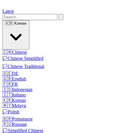
Latest
🇰🇷
Korean
🇨🇳
Chinese
🏳️
Chinese Simplified
🏳️
Chinese Traditional
🇩🇪
DE
🇬🇧
English
🇫🇷
FR
🇮🇩
Indonesian
🇮🇹
Italiano
🇰🇷
Korean
🇲🇾
Melayu
🏳️
Polish
🇧🇷
Portuguese
🇷🇺
Russian
🏳️
Simplified Chinese