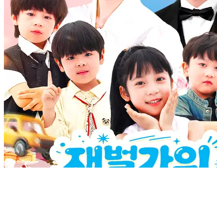
이혼 후 첫사랑과의 반격
99 Episodes
사랑하는 남편에게 배신당한 윤지나는 첫사랑 한준서와 손잡
고 복수하며 나쁜 사람들에게 반격한다. 두 사람은 달콤한 사
랑에 빠지게 된다.
결혼 후의 사랑
복수
Fall in Love with A Eunuch
97 Episodes
Yasmin Jamison had a time travel back to an ancient country where
she was forced to marry the emperor for her half-sister. Unluckily,