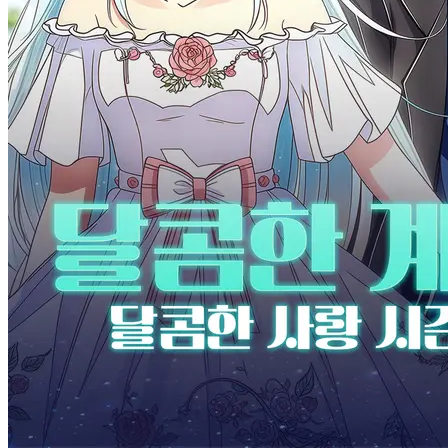
After Workplace Woes, I Met
the Billionaire
Chapters: 60
Play Count: 0
I am an ordinary office lady, struggling under the pressures of my
job. By chance, I reunite with my long-lost sister, who is now the
richest woman in the country. With her help and support, I slowly
regain my confidence and courage, eventually finding success in my
career. Along the way, the bond between my sister and me grows
stronger.
▶
Play Now
달콤한 사랑
로맨스
모던 러브
CEO
힘들게 얻은 사랑
적에서
연인으로
Related Dramas