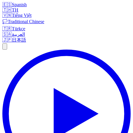
🇪🇸
Spanish
🇹🇭
TH
🇻🇳
Tiếng Việt
🏳️
Traditional Chinese
🇹🇷
Türkçe
🇸🇦
العربية
🇯🇵
日本語