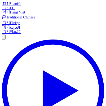
🇪🇸
Spanish
🇹🇭
TH
🇻🇳
Tiếng Việt
🏳️
Traditional Chinese
🇹🇷
Türkçe
🇸🇦
العربية
🇯🇵
日本語