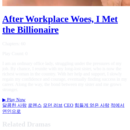
After Workplace Woes, I Met
the Billionaire
Chapters: 60
Play Count: 0
I am an ordinary office lady, struggling under the pressures of my
job. By chance, I reunite with my long-lost sister, who is now the
richest woman in the country. With her help and support, I slowly
regain my confidence and courage, eventually finding success in my
career. Along the way, the bond between my sister and me grows
stronger.
▶
Play Now
달콤한 사랑
로맨스
모던 러브
CEO
힘들게 얻은 사랑
적에서
연인으로
Related Dramas