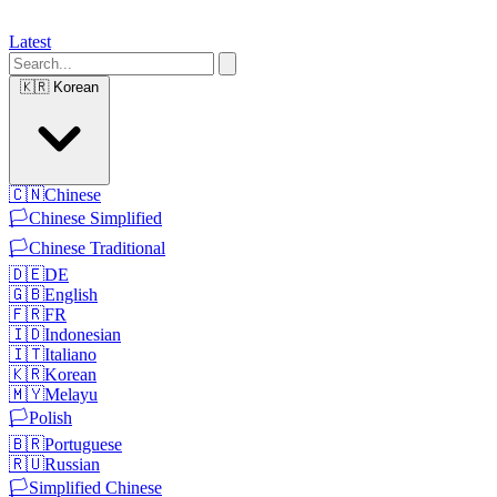
Latest
🇰🇷
Korean
🇨🇳
Chinese
🏳️
Chinese Simplified
🏳️
Chinese Traditional
🇩🇪
DE
🇬🇧
English
🇫🇷
FR
🇮🇩
Indonesian
🇮🇹
Italiano
🇰🇷
Korean
🇲🇾
Melayu
🏳️
Polish
🇧🇷
Portuguese
🇷🇺
Russian
🏳️
Simplified Chinese