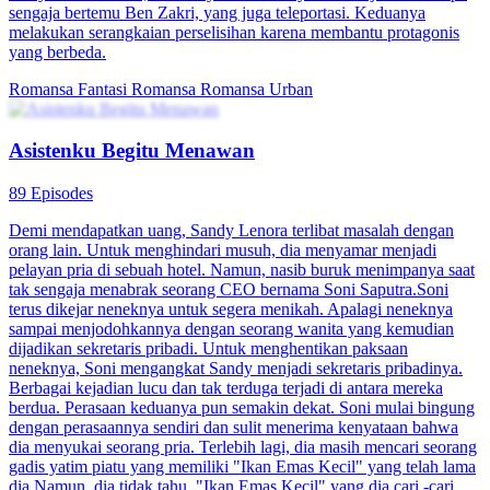
sengaja bertemu Ben Zakri, yang juga teleportasi. Keduanya
melakukan serangkaian perselisihan karena membantu protagonis
yang berbeda.
Romansa Fantasi
Romansa
Romansa Urban
Asistenku Begitu Menawan
89 Episodes
Demi mendapatkan uang, Sandy Lenora terlibat masalah dengan
orang lain. Untuk menghindari musuh, dia menyamar menjadi
pelayan pria di sebuah hotel. Namun, nasib buruk menimpanya saat
tak sengaja menabrak seorang CEO bernama Soni Saputra.Soni
terus dikejar neneknya untuk segera menikah. Apalagi neneknya
sampai menjodohkannya dengan seorang wanita yang kemudian
dijadikan sekretaris pribadi. Untuk menghentikan paksaan
neneknya, Soni mengangkat Sandy menjadi sekretaris pribadinya.
Berbagai kejadian lucu dan tak terduga terjadi di antara mereka
berdua. Perasaan keduanya pun semakin dekat. Soni mulai bingung
dengan perasaannya sendiri dan sulit menerima kenyataan bahwa
dia menyukai seorang pria. Terlebih lagi, dia masih mencari seorang
gadis yatim piatu yang memiliki "Ikan Emas Kecil" yang telah lama
dia.Namun, dia tidak tahu, "Ikan Emas Kecil" yang dia cari -cari