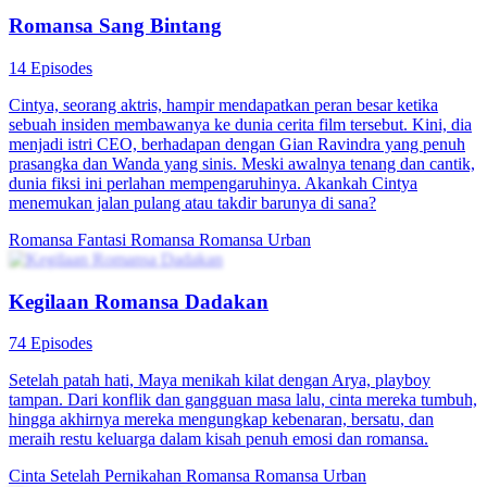
Romansa Sang Bintang
14 Episodes
Cintya, seorang aktris, hampir mendapatkan peran besar ketika
sebuah insiden membawanya ke dunia cerita film tersebut. Kini, dia
menjadi istri CEO, berhadapan dengan Gian Ravindra yang penuh
prasangka dan Wanda yang sinis. Meski awalnya tenang dan cantik,
dunia fiksi ini perlahan mempengaruhinya. Akankah Cintya
menemukan jalan pulang atau takdir barunya di sana?
Romansa Fantasi
Romansa
Romansa Urban
Kegilaan Romansa Dadakan
74 Episodes
Setelah patah hati, Maya menikah kilat dengan Arya, playboy
tampan. Dari konflik dan gangguan masa lalu, cinta mereka tumbuh,
hingga akhirnya mereka mengungkap kebenaran, bersatu, dan
meraih restu keluarga dalam kisah penuh emosi dan romansa.
Cinta Setelah Pernikahan
Romansa
Romansa Urban