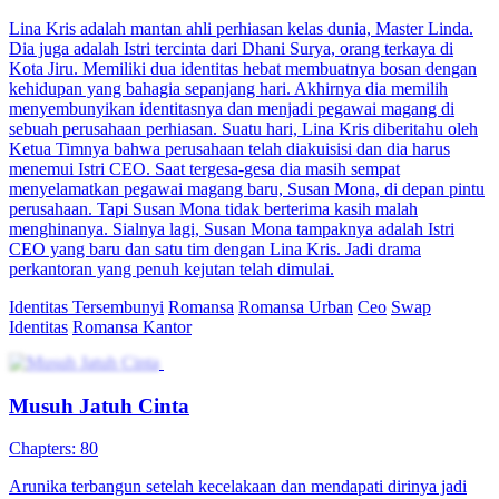
Lina Kris adalah mantan ahli perhiasan kelas dunia, Master Linda.
Dia juga adalah Istri tercinta dari Dhani Surya, orang terkaya di
Kota Jiru. Memiliki dua identitas hebat membuatnya bosan dengan
kehidupan yang bahagia sepanjang hari. Akhirnya dia memilih
menyembunyikan identitasnya dan menjadi pegawai magang di
sebuah perusahaan perhiasan. Suatu hari, Lina Kris diberitahu oleh
Ketua Timnya bahwa perusahaan telah diakuisisi dan dia harus
menemui Istri CEO. Saat tergesa-gesa dia masih sempat
menyelamatkan pegawai magang baru, Susan Mona, di depan pintu
perusahaan. Tapi Susan Mona tidak berterima kasih malah
menghinanya. Sialnya lagi, Susan Mona tampaknya adalah Istri
CEO yang baru dan satu tim dengan Lina Kris. Jadi drama
perkantoran yang penuh kejutan telah dimulai.
Identitas Tersembunyi
Romansa
Romansa Urban
Ceo
Swap
Identitas
Romansa Kantor
Musuh Jatuh Cinta
Chapters: 80
Arunika terbangun setelah kecelakaan dan mendapati dirinya jadi