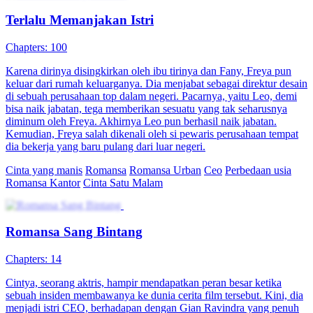
Terlalu Memanjakan Istri
Chapters: 100
Karena dirinya disingkirkan oleh ibu tirinya dan Fany, Freya pun
keluar dari rumah keluarganya. Dia menjabat sebagai direktur desain
di sebuah perusahaan top dalam negeri. Pacarnya, yaitu Leo, demi
bisa naik jabatan, tega memberikan sesuatu yang tak seharusnya
diminum oleh Freya. Akhirnya Leo pun berhasil naik jabatan.
Kemudian, Freya salah dikenali oleh si pewaris perusahaan tempat
dia bekerja yang baru pulang dari luar negeri.
Cinta yang manis
Romansa
Romansa Urban
Ceo
Perbedaan usia
Romansa Kantor
Cinta Satu Malam
Romansa Sang Bintang
Chapters: 14
Cintya, seorang aktris, hampir mendapatkan peran besar ketika
sebuah insiden membawanya ke dunia cerita film tersebut. Kini, dia
menjadi istri CEO, berhadapan dengan Gian Ravindra yang penuh