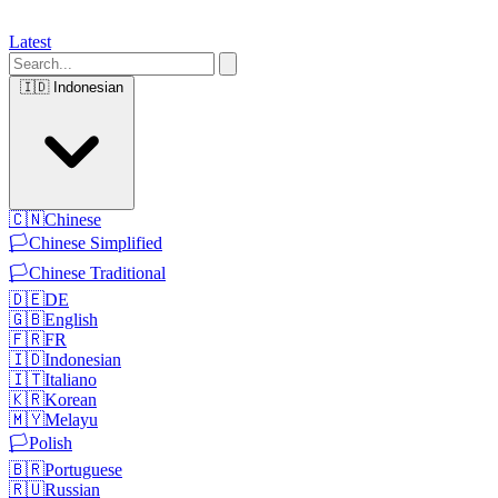
Latest
🇮🇩
Indonesian
🇨🇳
Chinese
🏳️
Chinese Simplified
🏳️
Chinese Traditional
🇩🇪
DE
🇬🇧
English
🇫🇷
FR
🇮🇩
Indonesian
🇮🇹
Italiano
🇰🇷
Korean
🇲🇾
Melayu
🏳️
Polish
🇧🇷
Portuguese
🇷🇺
Russian