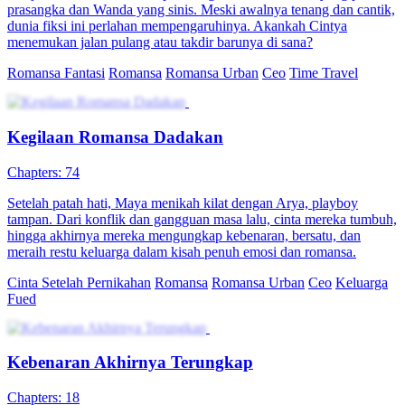
prasangka dan Wanda yang sinis. Meski awalnya tenang dan cantik,
dunia fiksi ini perlahan mempengaruhinya. Akankah Cintya
menemukan jalan pulang atau takdir barunya di sana?
Romansa Fantasi
Romansa
Romansa Urban
Ceo
Time Travel
Kegilaan Romansa Dadakan
Chapters: 74
Setelah patah hati, Maya menikah kilat dengan Arya, playboy
tampan. Dari konflik dan gangguan masa lalu, cinta mereka tumbuh,
hingga akhirnya mereka mengungkap kebenaran, bersatu, dan
meraih restu keluarga dalam kisah penuh emosi dan romansa.
Cinta Setelah Pernikahan
Romansa
Romansa Urban
Ceo
Keluarga
Fued
Kebenaran Akhirnya Terungkap
Chapters: 18