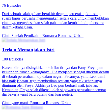
76 Episodes
Dari sebuah salah paham berakhir dengan perceraian, kini sang
suami harus berusaha menggunakan segala cara untuk membuktikan
cintanya, menyelesaikan salah paham dan kembali hidup bersama
dalam kebahagiaan.
Cinta Setelah Pernikahan
Romansa
Romansa Urban
Terlalu Memanjakan Istri
100 Episodes
Karena dirinya disingkirkan oleh ibu tirinya dan Fany, Freya pun
keluar dari rumah keluarganya. Dia menjabat sebagai direktur desain
di sebuah perusahaan top dalam negeri. Pacarnya, yaitu Leo, demi
bisa naik jabatan, tega memberikan sesuatu yang tak seharusnya
diminum oleh Freya. Akhirnya Leo pun berhasil naik jabatan.
Kemudian, Freya salah dikenali oleh si pewaris perusahaan tempat
dia bekerja yang baru pulang dari luar negeri.
Cinta yang manis
Romansa
Romansa Urban