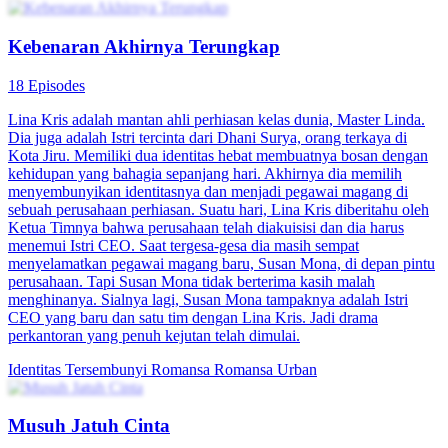
Kebenaran Akhirnya Terungkap
18 Episodes
Lina Kris adalah mantan ahli perhiasan kelas dunia, Master Linda.
Dia juga adalah Istri tercinta dari Dhani Surya, orang terkaya di
Kota Jiru. Memiliki dua identitas hebat membuatnya bosan dengan
kehidupan yang bahagia sepanjang hari. Akhirnya dia memilih
menyembunyikan identitasnya dan menjadi pegawai magang di
sebuah perusahaan perhiasan. Suatu hari, Lina Kris diberitahu oleh
Ketua Timnya bahwa perusahaan telah diakuisisi dan dia harus
menemui Istri CEO. Saat tergesa-gesa dia masih sempat
menyelamatkan pegawai magang baru, Susan Mona, di depan pintu
perusahaan. Tapi Susan Mona tidak berterima kasih malah
menghinanya. Sialnya lagi, Susan Mona tampaknya adalah Istri
CEO yang baru dan satu tim dengan Lina Kris. Jadi drama
perkantoran yang penuh kejutan telah dimulai.
Identitas Tersembunyi
Romansa
Romansa Urban
Musuh Jatuh Cinta