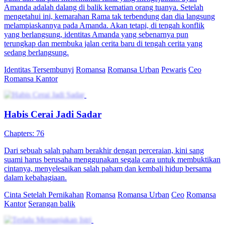
Amanda adalah dalang di balik kematian orang tuanya. Setelah
mengetahui ini, kemarahan Rama tak terbendung dan dia langsung
melampiaskannya pada Amanda. Akan tetapi, di tengah konflik
yang berlangsung, identitas Amanda yang sebenarnya pun
terungkap dan membuka jalan cerita baru di tengah cerita yang
sedang berlangsung.
Identitas Tersembunyi
Romansa
Romansa Urban
Pewaris
Ceo
Romansa Kantor
Habis Cerai Jadi Sadar
Chapters: 76
Dari sebuah salah paham berakhir dengan perceraian, kini sang
suami harus berusaha menggunakan segala cara untuk membuktikan
cintanya, menyelesaikan salah paham dan kembali hidup bersama
dalam kebahagiaan.
Cinta Setelah Pernikahan
Romansa
Romansa Urban
Ceo
Romansa
Kantor
Serangan balik