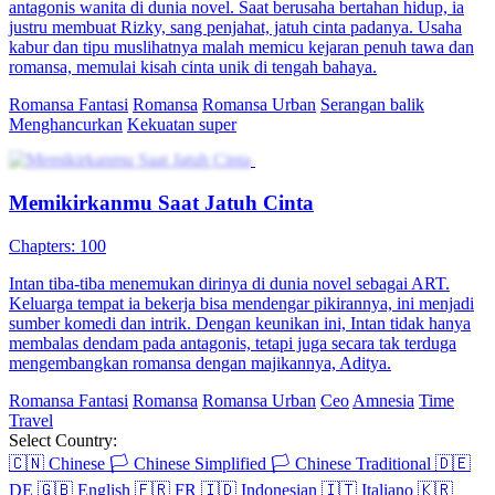
antagonis wanita di dunia novel. Saat berusaha bertahan hidup, ia
justru membuat Rizky, sang penjahat, jatuh cinta padanya. Usaha
kabur dan tipu muslihatnya malah memicu kejaran penuh tawa dan
romansa, memulai kisah cinta unik di tengah bahaya.
Romansa Fantasi
Romansa
Romansa Urban
Serangan balik
Menghancurkan
Kekuatan super
Memikirkanmu Saat Jatuh Cinta
Chapters: 100
Intan tiba-tiba menemukan dirinya di dunia novel sebagai ART.
Keluarga tempat ia bekerja bisa mendengar pikirannya, ini menjadi
sumber komedi dan intrik. Dengan keunikan ini, Intan tidak hanya
membalas dendam pada antagonis, tetapi juga secara tak terduga
mengembangkan romansa dengan majikannya, Aditya.
Romansa Fantasi
Romansa
Romansa Urban
Ceo
Amnesia
Time
Travel
Select Country:
🇨🇳
Chinese
🏳️
Chinese Simplified
🏳️
Chinese Traditional
🇩🇪
DE
🇬🇧
English
🇫🇷
FR
🇮🇩
Indonesian
🇮🇹
Italiano
🇰🇷