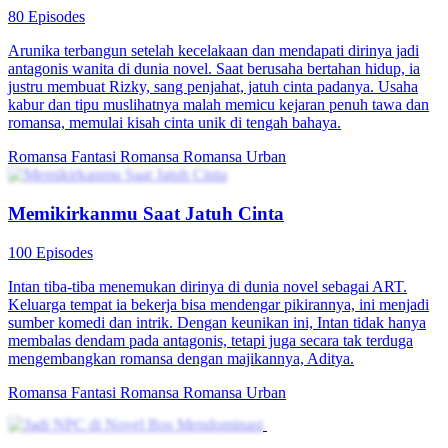
80 Episodes
Arunika terbangun setelah kecelakaan dan mendapati dirinya jadi
antagonis wanita di dunia novel. Saat berusaha bertahan hidup, ia
justru membuat Rizky, sang penjahat, jatuh cinta padanya. Usaha
kabur dan tipu muslihatnya malah memicu kejaran penuh tawa dan
romansa, memulai kisah cinta unik di tengah bahaya.
Romansa Fantasi
Romansa
Romansa Urban
Memikirkanmu Saat Jatuh Cinta
100 Episodes
Intan tiba-tiba menemukan dirinya di dunia novel sebagai ART.
Keluarga tempat ia bekerja bisa mendengar pikirannya, ini menjadi
sumber komedi dan intrik. Dengan keunikan ini, Intan tidak hanya
membalas dendam pada antagonis, tetapi juga secara tak terduga
mengembangkan romansa dengan majikannya, Aditya.
Romansa Fantasi
Romansa
Romansa Urban