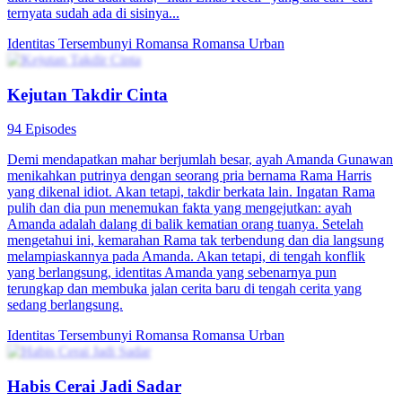
ternyata sudah ada di sisinya...
Identitas Tersembunyi
Romansa
Romansa Urban
Kejutan Takdir Cinta
94 Episodes
Demi mendapatkan mahar berjumlah besar, ayah Amanda Gunawan
menikahkan putrinya dengan seorang pria bernama Rama Harris
yang dikenal idiot. Akan tetapi, takdir berkata lain. Ingatan Rama
pulih dan dia pun menemukan fakta yang mengejutkan: ayah
Amanda adalah dalang di balik kematian orang tuanya. Setelah
mengetahui ini, kemarahan Rama tak terbendung dan dia langsung
melampiaskannya pada Amanda. Akan tetapi, di tengah konflik
yang berlangsung, identitas Amanda yang sebenarnya pun
terungkap dan membuka jalan cerita baru di tengah cerita yang
sedang berlangsung.
Identitas Tersembunyi
Romansa
Romansa Urban
Habis Cerai Jadi Sadar