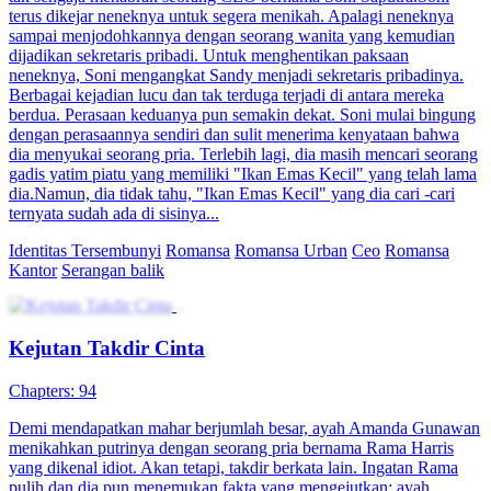
terus dikejar neneknya untuk segera menikah. Apalagi neneknya
sampai menjodohkannya dengan seorang wanita yang kemudian
dijadikan sekretaris pribadi. Untuk menghentikan paksaan
neneknya, Soni mengangkat Sandy menjadi sekretaris pribadinya.
Berbagai kejadian lucu dan tak terduga terjadi di antara mereka
berdua. Perasaan keduanya pun semakin dekat. Soni mulai bingung
dengan perasaannya sendiri dan sulit menerima kenyataan bahwa
dia menyukai seorang pria. Terlebih lagi, dia masih mencari seorang
gadis yatim piatu yang memiliki "Ikan Emas Kecil" yang telah lama
dia.Namun, dia tidak tahu, "Ikan Emas Kecil" yang dia cari -cari
ternyata sudah ada di sisinya...
Identitas Tersembunyi
Romansa
Romansa Urban
Ceo
Romansa
Kantor
Serangan balik
Kejutan Takdir Cinta
Chapters: 94
Demi mendapatkan mahar berjumlah besar, ayah Amanda Gunawan
menikahkan putrinya dengan seorang pria bernama Rama Harris
yang dikenal idiot. Akan tetapi, takdir berkata lain. Ingatan Rama
pulih dan dia pun menemukan fakta yang mengejutkan: ayah