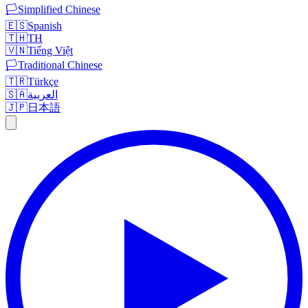
🏳️
Simplified Chinese
🇪🇸
Spanish
🇹🇭
TH
🇻🇳
Tiếng Việt
🏳️
Traditional Chinese
🇹🇷
Türkçe
🇸🇦
العربية
🇯🇵
日本語