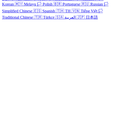
Korean
🇲🇾
Melayu
🏳️
Polish
🇧🇷
Portuguese
🇷🇺
Russian
🏳️
Simplified Chinese
🇪🇸
Spanish
🇹🇭
TH
🇻🇳
Tiếng Việt
🏳️
Traditional Chinese
🇹🇷
Türkçe
🇸🇦
العربية
🇯🇵
日本語