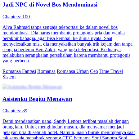
Jadi NPC di Novel Bos Mendominasi
Chapters: 100
Alya Rahmad tanpa sengaja teleportasi ke dalam novel bos
mendominasi. Dia harus membantu protagonis pria dan wanita
berakhir bahagia, agar bisa kembali ke dunia nyata. Saat
menyelesaikan misi, dia menyaksikan banyak trik kejam dan tanpa
sengaja bertemu Ben Zakri, yang juga teleportasi. Keduanya
melakukan serangkaian perselisihan karena membantu protagonis
yang berbeda.
Romansa Fantasi
Romansa
Romansa Urban
Ceo
Time Travel
Sistem
Asistenku Begitu Menawan
Chapters: 89
Demi mendapatkan uang, Sandy Lenora terlibat masalah dengan
orang lain. Untuk menghindari musuh, dia menyamar menjadi
pelayan pria di sebuah hotel. Namun, nasib buruk menimpanya saat
tak sengaja menabrak seorang CEO bernama Soni Saputra.Soni