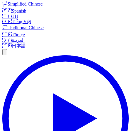
🏳️
Simplified Chinese
🇪🇸
Spanish
🇹🇭
TH
🇻🇳
Tiếng Việt
🏳️
Traditional Chinese
🇹🇷
Türkçe
🇸🇦
العربية
🇯🇵
日本語