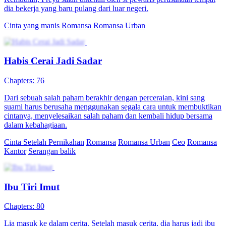
dia bekerja yang baru pulang dari luar negeri.
Cinta yang manis
Romansa
Romansa Urban
Habis Cerai Jadi Sadar
Chapters: 76
Dari sebuah salah paham berakhir dengan perceraian, kini sang
suami harus berusaha menggunakan segala cara untuk membuktikan
cintanya, menyelesaikan salah paham dan kembali hidup bersama
dalam kebahagiaan.
Cinta Setelah Pernikahan
Romansa
Romansa Urban
Ceo
Romansa
Kantor
Serangan balik
Ibu Tiri Imut
Chapters: 80
Lia masuk ke dalam cerita. Setelah masuk cerita, dia harus jadi ibu