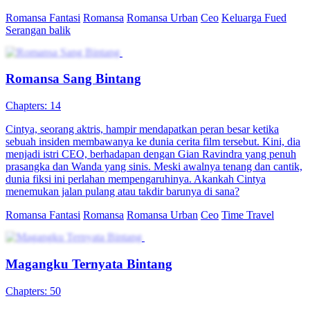
Romansa Fantasi
Romansa
Romansa Urban
Ceo
Keluarga Fued
Serangan balik
Romansa Sang Bintang
Chapters: 14
Cintya, seorang aktris, hampir mendapatkan peran besar ketika
sebuah insiden membawanya ke dunia cerita film tersebut. Kini, dia
menjadi istri CEO, berhadapan dengan Gian Ravindra yang penuh
prasangka dan Wanda yang sinis. Meski awalnya tenang dan cantik,
dunia fiksi ini perlahan mempengaruhinya. Akankah Cintya
menemukan jalan pulang atau takdir barunya di sana?
Romansa Fantasi
Romansa
Romansa Urban
Ceo
Time Travel
Magangku Ternyata Bintang
Chapters: 50