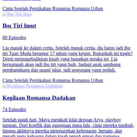
Cinta Setelah Pernikahan
Romansa
Romansa Urban
Ibu Tiri Imut
80 Episodes
Lia masuk ke dalam cerita. Setelah masuk cerita, dia harus jadi ibu
tiri Tuan Muda berumur 17 tahun yang kejam. Bukankah ini tragis?
Demi memutarbalikkan kisah yang bagaikan neraka ini, Lia
bersumpah akan jadi ibu tiri yang baik, hadapi anak sambung
pembangkang dan suami jahat, jadi seseorang yang peduli.
Cinta Setelah Pernikahan
Romansa
Romansa Urban
Kegilaan Romansa Dadakan
74 Episodes
Setelah patah hati, Maya menikah kilat dengan Arya, playboy
tampan. Dari konflik dan gangguan masa lalu, cinta mereka tumbuh,
hingga akhirnya mereka mengungkap kebenaran, bersatu, dan
meraih restu keluarga dalam kisah penuh emosi dan romansa.