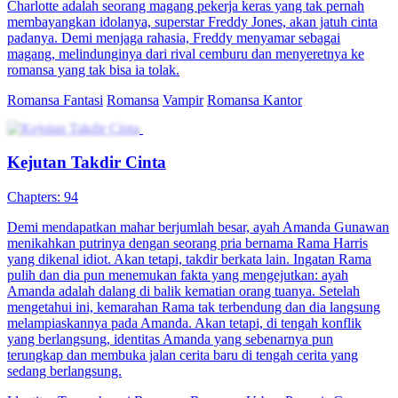
Charlotte adalah seorang magang pekerja keras yang tak pernah
membayangkan idolanya, superstar Freddy Jones, akan jatuh cinta
padanya. Demi menjaga rahasia, Freddy menyamar sebagai
magang, melindunginya dari rival cemburu dan menyeretnya ke
romansa yang tak bisa ia tolak.
Romansa Fantasi
Romansa
Vampir
Romansa Kantor
Kejutan Takdir Cinta
Chapters: 94
Demi mendapatkan mahar berjumlah besar, ayah Amanda Gunawan
menikahkan putrinya dengan seorang pria bernama Rama Harris
yang dikenal idiot. Akan tetapi, takdir berkata lain. Ingatan Rama
pulih dan dia pun menemukan fakta yang mengejutkan: ayah
Amanda adalah dalang di balik kematian orang tuanya. Setelah
mengetahui ini, kemarahan Rama tak terbendung dan dia langsung
melampiaskannya pada Amanda. Akan tetapi, di tengah konflik
yang berlangsung, identitas Amanda yang sebenarnya pun
terungkap dan membuka jalan cerita baru di tengah cerita yang
sedang berlangsung.