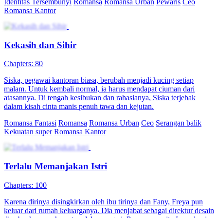
Identitas Tersembunyi
Romansa
Romansa Urban
Pewaris
Ceo
Romansa Kantor
Kekasih dan Sihir
Chapters: 80
Siska, pegawai kantoran biasa, berubah menjadi kucing setiap
malam. Untuk kembali normal, ia harus mendapat ciuman dari
atasannya. Di tengah kesibukan dan rahasianya, Siska terjebak
dalam kisah cinta manis penuh tawa dan kejutan.
Romansa Fantasi
Romansa
Romansa Urban
Ceo
Serangan balik
Kekuatan super
Romansa Kantor
Terlalu Memanjakan Istri
Chapters: 100
Karena dirinya disingkirkan oleh ibu tirinya dan Fany, Freya pun
keluar dari rumah keluarganya. Dia menjabat sebagai direktur desain