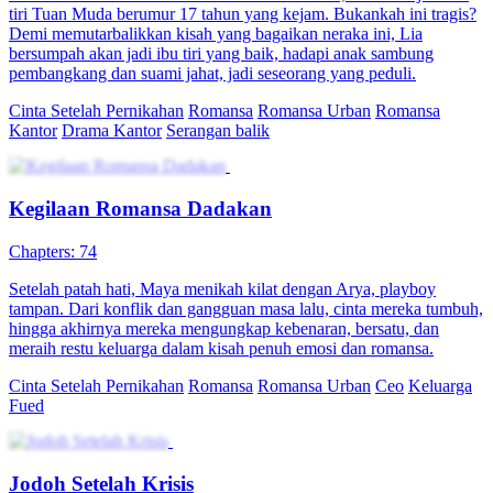
tiri Tuan Muda berumur 17 tahun yang kejam. Bukankah ini tragis?
Demi memutarbalikkan kisah yang bagaikan neraka ini, Lia
bersumpah akan jadi ibu tiri yang baik, hadapi anak sambung
pembangkang dan suami jahat, jadi seseorang yang peduli.
Cinta Setelah Pernikahan
Romansa
Romansa Urban
Romansa
Kantor
Drama Kantor
Serangan balik
Kegilaan Romansa Dadakan
Chapters: 74
Setelah patah hati, Maya menikah kilat dengan Arya, playboy
tampan. Dari konflik dan gangguan masa lalu, cinta mereka tumbuh,
hingga akhirnya mereka mengungkap kebenaran, bersatu, dan
meraih restu keluarga dalam kisah penuh emosi dan romansa.
Cinta Setelah Pernikahan
Romansa
Romansa Urban
Ceo
Keluarga
Fued
Jodoh Setelah Krisis