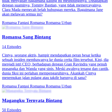
tidak menyadari bagaimana kalung itu melindunginya. Dihadapkan
dengan suaminya, Tommy Bastian, yang tidak memercayainya,
Clara Mada memecah belah hubungan mereka. Bagaimana Jane
akan melawan semua ini?
Romansa Fantasi
Romansa
Romansa Urban
Romansa Sang Bintang
14 Episodes
Cintya, seorang aktris, hampir mendapatkan peran besar ketika
sebuah insiden membawanya ke dunia cerita film tersebut. Kini, dia
menjadi istri CEO, berhadapan dengan Gian Ravindra yang penuh
prasangka dan Wanda yang sinis. Meski awalnya tenang dan cantik,
dunia fiksi ini perlahan mempengaruhinya. Akankah Cintya
menemukan jalan pulang atau takdir barunya di sana?
Romansa Fantasi
Romansa
Romansa Urban
Magangku Ternyata Bintang
50 Episodes