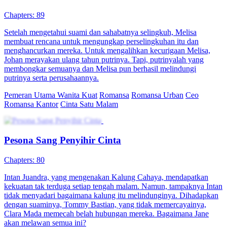
Chapters: 89
Setelah mengetahui suami dan sahabatnya selingkuh, Melisa
membuat rencana untuk mengungkap perselingkuhan itu dan
menghancurkan mereka. Untuk mengalihkan kecurigaan Melisa,
Johan merayakan ulang tahun putrinya. Tapi, putrinyalah yang
membongkar semuanya dan Melisa pun berhasil melindungi
putrinya serta perusahaannya.
Pemeran Utama Wanita Kuat
Romansa
Romansa Urban
Ceo
Romansa Kantor
Cinta Satu Malam
Pesona Sang Penyihir Cinta
Chapters: 80
Intan Juandra, yang mengenakan Kalung Cahaya, mendapatkan
kekuatan tak terduga setiap tengah malam. Namun, tampaknya Intan
tidak menyadari bagaimana kalung itu melindunginya. Dihadapkan
dengan suaminya, Tommy Bastian, yang tidak memercayainya,
Clara Mada memecah belah hubungan mereka. Bagaimana Jane
akan melawan semua ini?