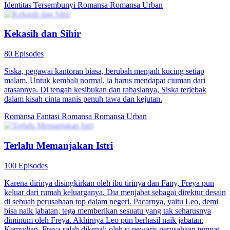
Identitas Tersembunyi
Romansa
Romansa Urban
Kekasih dan Sihir
80 Episodes
Siska, pegawai kantoran biasa, berubah menjadi kucing setiap
malam. Untuk kembali normal, ia harus mendapat ciuman dari
atasannya. Di tengah kesibukan dan rahasianya, Siska terjebak
dalam kisah cinta manis penuh tawa dan kejutan.
Romansa Fantasi
Romansa
Romansa Urban
Terlalu Memanjakan Istri
100 Episodes
Karena dirinya disingkirkan oleh ibu tirinya dan Fany, Freya pun
keluar dari rumah keluarganya. Dia menjabat sebagai direktur desain
di sebuah perusahaan top dalam negeri. Pacarnya, yaitu Leo, demi
bisa naik jabatan, tega memberikan sesuatu yang tak seharusnya
diminum oleh Freya. Akhirnya Leo pun berhasil naik jabatan.
Kemudian, Freya salah dikenali oleh si pewaris perusahaan tempat