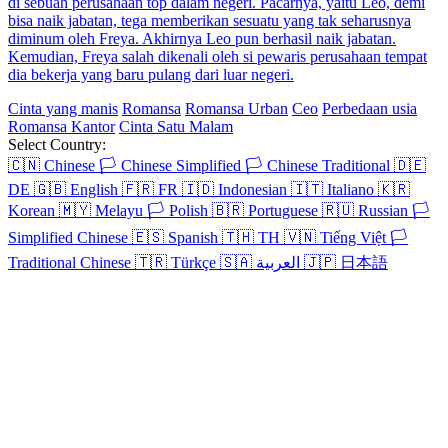
di sebuah perusahaan top dalam negeri. Pacarnya, yaitu Leo, demi
bisa naik jabatan, tega memberikan sesuatu yang tak seharusnya
diminum oleh Freya. Akhirnya Leo pun berhasil naik jabatan.
Kemudian, Freya salah dikenali oleh si pewaris perusahaan tempat
dia bekerja yang baru pulang dari luar negeri.
Cinta yang manis
Romansa
Romansa Urban
Ceo
Perbedaan usia
Romansa Kantor
Cinta Satu Malam
Select Country:
🇨🇳
Chinese
🏳️
Chinese Simplified
🏳️
Chinese Traditional
🇩🇪
DE
🇬🇧
English
🇫🇷
FR
🇮🇩
Indonesian
🇮🇹
Italiano
🇰🇷
Korean
🇲🇾
Melayu
🏳️
Polish
🇧🇷
Portuguese
🇷🇺
Russian
🏳️
Simplified Chinese
🇪🇸
Spanish
🇹🇭
TH
🇻🇳
Tiếng Việt
🏳️
Traditional Chinese
🇹🇷
Türkçe
🇸🇦
العربية
🇯🇵
日本語