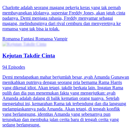
Charlotte adalah seorang magang pekerja keras yang tak pernah
membayangkan idolanya, superstar Freddy Jones, akan jatuh cinta
padanya. Demi menjaga rahasia, Freddy menyamar sebagai
magang, melindunginya dari rival cemburu dan menyeretnya ke
romansa yang tak bisa ia tolak.
Romansa Fantasi
Romansa
Vampir
Kejutan Takdir Cinta
94 Episodes
Demi mendapatkan mahar berjumlah besar, ayah Amanda Gunawan
menikahkan putrinya dengan seorang pria bernama Rama Harris
yang dikenal idiot. Akan tetapi, takdir berkata lain. Ingatan Rama
pulih dan dia pun menemukan fakta yang mengejutkan: ayah
Amanda adalah dalang di balik kematian orang tuanya. Setelah
mengetahui ini, kemarahan Rama tak terbendung dan dia langsung
melampiaskannya pada Amanda. Akan tetapi, di tengah konflik
yang berlangsung, identitas Amanda yang sebenarnya pun
terungkap dan membuka jalan cerita baru di tengah cerita yang
sedang berlangsung.