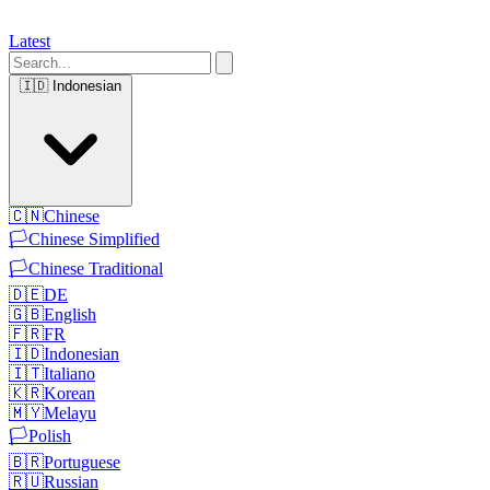
Latest
🇮🇩
Indonesian
🇨🇳
Chinese
🏳️
Chinese Simplified
🏳️
Chinese Traditional
🇩🇪
DE
🇬🇧
English
🇫🇷
FR
🇮🇩
Indonesian
🇮🇹
Italiano
🇰🇷
Korean
🇲🇾
Melayu
🏳️
Polish
🇧🇷
Portuguese
🇷🇺
Russian