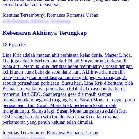
ternyata sudah ada di sisinya...
Identitas Tersembunyi
Romansa
Romansa Urban
Kebenaran Akhirnya Terungkap
18 Episodes
Lina Kris adalah mantan ahli perhiasan kelas dunia, Master Linda.
Dia juga adalah Istri tercinta dari Dhani Surya, orang terkaya di
Kota Jiru. Memiliki dua identitas hebat membuatnya bosan dengan
kehidupan yang bahagia sepanjang hari. Akhirnya dia memilih
menyembunyikan identitasnya dan menjadi pegawai magang di
sebuah perusahaan perhiasan. Suatu hari, Lina Kris diberitahu oleh
Ketua Timnya bahwa perusahaan telah diakuisisi dan dia harus
menemui Istri CEO. Saat tergesa-gesa dia masih sempat
menyelamatkan pegawai magang baru, Susan Mona, di depan pintu
perusahaan. Tapi Susan Mona tidak berterima kasih malah
menghinanya. Sialnya lagi, Susan Mona tampaknya adalah Istri
CEO yang baru dan satu tim dengan Lina Kris. Jadi drama
perkantoran yang penuh kejutan telah dimulai.
Identitas Tersembunyi
Romansa
Romansa Urban