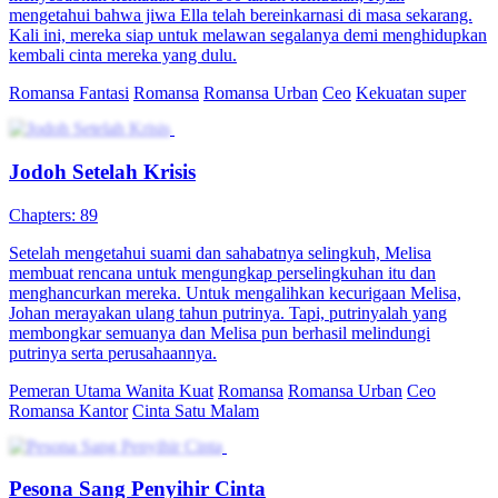
mengetahui bahwa jiwa Ella telah bereinkarnasi di masa sekarang.
Kali ini, mereka siap untuk melawan segalanya demi menghidupkan
kembali cinta mereka yang dulu.
Romansa Fantasi
Romansa
Romansa Urban
Ceo
Kekuatan super
Jodoh Setelah Krisis
Chapters: 89
Setelah mengetahui suami dan sahabatnya selingkuh, Melisa
membuat rencana untuk mengungkap perselingkuhan itu dan
menghancurkan mereka. Untuk mengalihkan kecurigaan Melisa,
Johan merayakan ulang tahun putrinya. Tapi, putrinyalah yang
membongkar semuanya dan Melisa pun berhasil melindungi
putrinya serta perusahaannya.
Pemeran Utama Wanita Kuat
Romansa
Romansa Urban
Ceo
Romansa Kantor
Cinta Satu Malam
Pesona Sang Penyihir Cinta