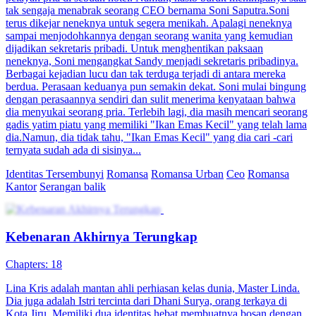
tak sengaja menabrak seorang CEO bernama Soni Saputra.Soni
terus dikejar neneknya untuk segera menikah. Apalagi neneknya
sampai menjodohkannya dengan seorang wanita yang kemudian
dijadikan sekretaris pribadi. Untuk menghentikan paksaan
neneknya, Soni mengangkat Sandy menjadi sekretaris pribadinya.
Berbagai kejadian lucu dan tak terduga terjadi di antara mereka
berdua. Perasaan keduanya pun semakin dekat. Soni mulai bingung
dengan perasaannya sendiri dan sulit menerima kenyataan bahwa
dia menyukai seorang pria. Terlebih lagi, dia masih mencari seorang
gadis yatim piatu yang memiliki "Ikan Emas Kecil" yang telah lama
dia.Namun, dia tidak tahu, "Ikan Emas Kecil" yang dia cari -cari
ternyata sudah ada di sisinya...
Identitas Tersembunyi
Romansa
Romansa Urban
Ceo
Romansa
Kantor
Serangan balik
Kebenaran Akhirnya Terungkap
Chapters: 18
Lina Kris adalah mantan ahli perhiasan kelas dunia, Master Linda.
Dia juga adalah Istri tercinta dari Dhani Surya, orang terkaya di
Kota Jiru. Memiliki dua identitas hebat membuatnya bosan dengan