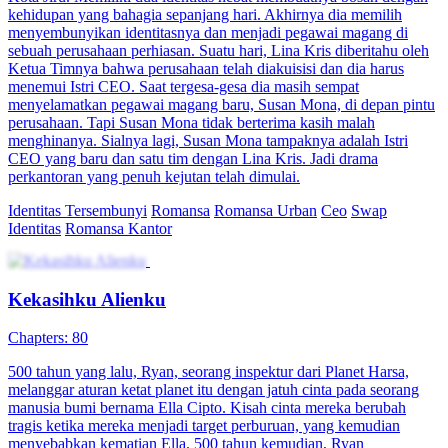
kehidupan yang bahagia sepanjang hari. Akhirnya dia memilih
menyembunyikan identitasnya dan menjadi pegawai magang di
sebuah perusahaan perhiasan. Suatu hari, Lina Kris diberitahu oleh
Ketua Timnya bahwa perusahaan telah diakuisisi dan dia harus
menemui Istri CEO. Saat tergesa-gesa dia masih sempat
menyelamatkan pegawai magang baru, Susan Mona, di depan pintu
perusahaan. Tapi Susan Mona tidak berterima kasih malah
menghinanya. Sialnya lagi, Susan Mona tampaknya adalah Istri
CEO yang baru dan satu tim dengan Lina Kris. Jadi drama
perkantoran yang penuh kejutan telah dimulai.
Identitas Tersembunyi
Romansa
Romansa Urban
Ceo
Swap
Identitas
Romansa Kantor
Kekasihku Alienku
Chapters: 80
500 tahun yang lalu, Ryan, seorang inspektur dari Planet Harsa,
melanggar aturan ketat planet itu dengan jatuh cinta pada seorang
manusia bumi bernama Ella Cipto. Kisah cinta mereka berubah
tragis ketika mereka menjadi target perburuan, yang kemudian
menyebabkan kematian Ella. 500 tahun kemudian, Ryan