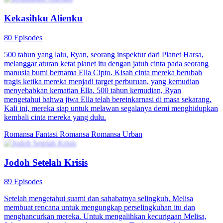
Kekasihku Alienku
80 Episodes
500 tahun yang lalu, Ryan, seorang inspektur dari Planet Harsa,
melanggar aturan ketat planet itu dengan jatuh cinta pada seorang
manusia bumi bernama Ella Cipto. Kisah cinta mereka berubah
tragis ketika mereka menjadi target perburuan, yang kemudian
menyebabkan kematian Ella. 500 tahun kemudian, Ryan
mengetahui bahwa jiwa Ella telah bereinkarnasi di masa sekarang.
Kali ini, mereka siap untuk melawan segalanya demi menghidupkan
kembali cinta mereka yang dulu.
Romansa Fantasi
Romansa
Romansa Urban
Jodoh Setelah Krisis
89 Episodes
Setelah mengetahui suami dan sahabatnya selingkuh, Melisa
membuat rencana untuk mengungkap perselingkuhan itu dan
menghancurkan mereka. Untuk mengalihkan kecurigaan Melisa,