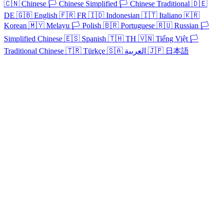
🇨🇳
Chinese
🏳️
Chinese Simplified
🏳️
Chinese Traditional
🇩🇪
DE
🇬🇧
English
🇫🇷
FR
🇮🇩
Indonesian
🇮🇹
Italiano
🇰🇷
Korean
🇲🇾
Melayu
🏳️
Polish
🇧🇷
Portuguese
🇷🇺
Russian
🏳️
Simplified Chinese
🇪🇸
Spanish
🇹🇭
TH
🇻🇳
Tiếng Việt
🏳️
Traditional Chinese
🇹🇷
Türkçe
🇸🇦
العربية
🇯🇵
日本語