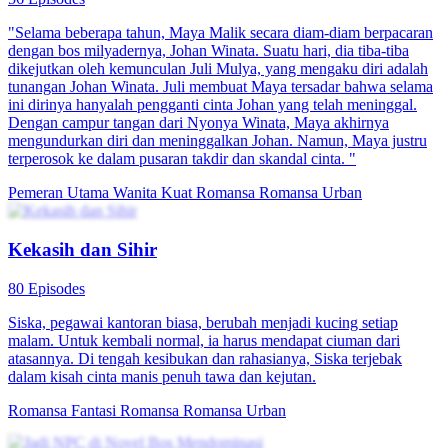
"Selama beberapa tahun, Maya Malik secara diam-diam berpacaran
dengan bos milyadernya, Johan Winata. Suatu hari, dia tiba-tiba
dikejutkan oleh kemunculan Juli Mulya, yang mengaku diri adalah
tunangan Johan Winata. Juli membuat Maya tersadar bahwa selama
ini dirinya hanyalah pengganti cinta Johan yang telah meninggal.
Dengan campur tangan dari Nyonya Winata, Maya akhirnya
mengundurkan diri dan meninggalkan Johan. Namun, Maya justru
terperosok ke dalam pusaran takdir dan skandal cinta. "
Pemeran Utama Wanita Kuat
Romansa
Romansa Urban
Kekasih dan Sihir
80 Episodes
Siska, pegawai kantoran biasa, berubah menjadi kucing setiap
malam. Untuk kembali normal, ia harus mendapat ciuman dari
atasannya. Di tengah kesibukan dan rahasianya, Siska terjebak
dalam kisah cinta manis penuh tawa dan kejutan.
Romansa Fantasi
Romansa
Romansa Urban