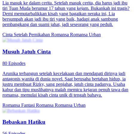
Lia masuk ke dalam cerita. Setelah masuk cerita, dia harus jadi ibu
tiri Tuan Muda berumur 17 tahun yang kejam. Bukankah ini tragis?
Demi memutarbalikkan kisah yang bagaikan neraka ini, Lia
bersumpah akan jadi ibu tiri yang baik, hadapi anak sambung
pembangkang dan suami jahat, jadi seseorang yang peduli.
Cinta Setelah Pernikahan
Romansa
Romansa Urban
Musuh Jatuh Cinta
80 Episodes
Arunika terbangun setelah kecelakaan dan mendapati dirinya jadi
antagonis wanita di dunia novel. Saat berusaha bertahan hidup, ia
justru membuat Rizky, sang penjahat, jatuh cinta padanya. Usaha
kabur dan tipu muslihatnya malah memicu kejaran penuh tawa dan
romansa, memulai kisah cinta unik di tengah bahaya.
Romansa Fantasi
Romansa
Romansa Urban
Bebaskan Hatiku
56 Episodes