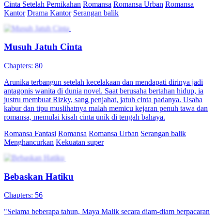
Cinta Setelah Pernikahan
Romansa
Romansa Urban
Romansa
Kantor
Drama Kantor
Serangan balik
Musuh Jatuh Cinta
Chapters: 80
Arunika terbangun setelah kecelakaan dan mendapati dirinya jadi
antagonis wanita di dunia novel. Saat berusaha bertahan hidup, ia
justru membuat Rizky, sang penjahat, jatuh cinta padanya. Usaha
kabur dan tipu muslihatnya malah memicu kejaran penuh tawa dan
romansa, memulai kisah cinta unik di tengah bahaya.
Romansa Fantasi
Romansa
Romansa Urban
Serangan balik
Menghancurkan
Kekuatan super
Bebaskan Hatiku
Chapters: 56
"Selama beberapa tahun, Maya Malik secara diam-diam berpacaran