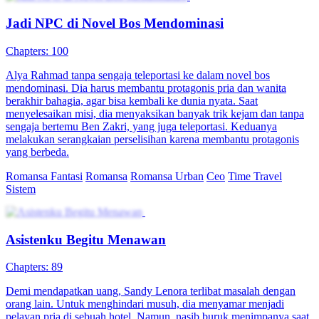
Jadi NPC di Novel Bos Mendominasi
Chapters: 100
Alya Rahmad tanpa sengaja teleportasi ke dalam novel bos
mendominasi. Dia harus membantu protagonis pria dan wanita
berakhir bahagia, agar bisa kembali ke dunia nyata. Saat
menyelesaikan misi, dia menyaksikan banyak trik kejam dan tanpa
sengaja bertemu Ben Zakri, yang juga teleportasi. Keduanya
melakukan serangkaian perselisihan karena membantu protagonis
yang berbeda.
Romansa Fantasi
Romansa
Romansa Urban
Ceo
Time Travel
Sistem
Asistenku Begitu Menawan
Chapters: 89
Demi mendapatkan uang, Sandy Lenora terlibat masalah dengan
orang lain. Untuk menghindari musuh, dia menyamar menjadi
pelayan pria di sebuah hotel. Namun, nasib buruk menimpanya saat