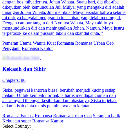
dengan bos milyadernya, Johan Winata. Suatu hari, dia tiba-tiba
dikejutkan oleh kemunculan Juli Mulya, yang mengaku diri adalah
tunangan Johan Winata. Juli membuat Maya tersadar bahwa selama
ini dirinya hanyalah pengganti cinta Johan yang telah meninggal.
Dengan campur tangan dari Nyonya Winata, Maya akhirnya
mengundurkan diri dan meninggalkan Johan. Namun, Maya justru
terperosok ke dalam pusaran takdir dan skandal cinta. "
Pemeran Utama Wanita Kuat
Romansa
Romansa Urban
Ceo
Pengganti
Romansa Kantor
Kekasih dan Sihir
Chapters: 80
Siska, pegawai kantoran biasa, berubah menjadi kucing setiap
malam. Untuk kembali normal, ia harus mendapat ciuman dari
atasannya. Di tengah kesibukan dan rahasianya, Siska terjebak
dalam kisah cinta manis penuh tawa dan kejutan.
Romansa Fantasi
Romansa
Romansa Urban
Ceo
Serangan balik
Kekuatan super
Romansa Kantor
Select Country: