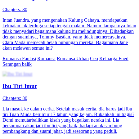
Chapters: 80
Intan Juandra, yang mengenakan Kalung Cahaya, mendapatkan
kekuatan tak terduga setiap tengah malam. Namun, tampaknya Intan
tidak menyadari bagaimana kalung itu melindunginya. Dihadapkan
dengan suaminya, Tommy Bastian, yang tidak memercayainya,
Clara Mada memecah belah hubungan mereka. Bagaimana Jane
akan melawan semua ini?
Romansa Fantasi
Romansa
Romansa Urban
Ceo
Keluarga Fued
Serangan balik
Ibu Tiri Imut
Chapters: 80
Lia masuk ke dalam cerita. Setelah masuk cerita, dia harus jadi ibu
tiri Tuan Muda berumur 17 tahun yang kejam. Bukankah ini tragis?
Demi memutarbalikkan kisah yang bagaikan neraka ini, Lia
bersumpah akan jadi ibu tiri yang baik, hadapi anak sambung
pembangkang dan suami jahat, jadi seseorang yang peduli.