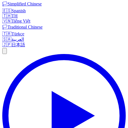
🏳️
Simplified Chinese
🇪🇸
Spanish
🇹🇭
TH
🇻🇳
Tiếng Việt
🏳️
Traditional Chinese
🇹🇷
Türkçe
🇸🇦
العربية
🇯🇵
日本語