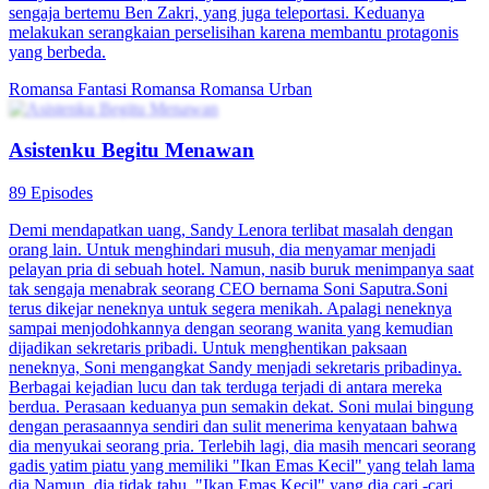
sengaja bertemu Ben Zakri, yang juga teleportasi. Keduanya
melakukan serangkaian perselisihan karena membantu protagonis
yang berbeda.
Romansa Fantasi
Romansa
Romansa Urban
Asistenku Begitu Menawan
89 Episodes
Demi mendapatkan uang, Sandy Lenora terlibat masalah dengan
orang lain. Untuk menghindari musuh, dia menyamar menjadi
pelayan pria di sebuah hotel. Namun, nasib buruk menimpanya saat
tak sengaja menabrak seorang CEO bernama Soni Saputra.Soni
terus dikejar neneknya untuk segera menikah. Apalagi neneknya
sampai menjodohkannya dengan seorang wanita yang kemudian
dijadikan sekretaris pribadi. Untuk menghentikan paksaan
neneknya, Soni mengangkat Sandy menjadi sekretaris pribadinya.
Berbagai kejadian lucu dan tak terduga terjadi di antara mereka
berdua. Perasaan keduanya pun semakin dekat. Soni mulai bingung
dengan perasaannya sendiri dan sulit menerima kenyataan bahwa
dia menyukai seorang pria. Terlebih lagi, dia masih mencari seorang
gadis yatim piatu yang memiliki "Ikan Emas Kecil" yang telah lama
dia.Namun, dia tidak tahu, "Ikan Emas Kecil" yang dia cari -cari