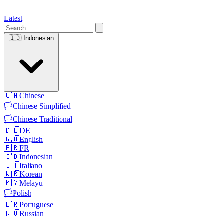
Latest
🇮🇩
Indonesian
🇨🇳
Chinese
🏳️
Chinese Simplified
🏳️
Chinese Traditional
🇩🇪
DE
🇬🇧
English
🇫🇷
FR
🇮🇩
Indonesian
🇮🇹
Italiano
🇰🇷
Korean
🇲🇾
Melayu
🏳️
Polish
🇧🇷
Portuguese
🇷🇺
Russian