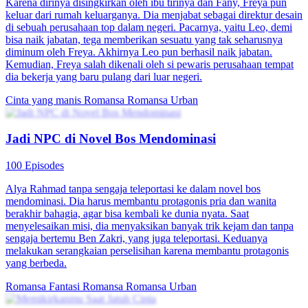
Karena dirinya disingkirkan oleh ibu tirinya dan Fany, Freya pun
keluar dari rumah keluarganya. Dia menjabat sebagai direktur desain
di sebuah perusahaan top dalam negeri. Pacarnya, yaitu Leo, demi
bisa naik jabatan, tega memberikan sesuatu yang tak seharusnya
diminum oleh Freya. Akhirnya Leo pun berhasil naik jabatan.
Kemudian, Freya salah dikenali oleh si pewaris perusahaan tempat
dia bekerja yang baru pulang dari luar negeri.
Cinta yang manis
Romansa
Romansa Urban
Jadi NPC di Novel Bos Mendominasi
100 Episodes
Alya Rahmad tanpa sengaja teleportasi ke dalam novel bos
mendominasi. Dia harus membantu protagonis pria dan wanita
berakhir bahagia, agar bisa kembali ke dunia nyata. Saat
menyelesaikan misi, dia menyaksikan banyak trik kejam dan tanpa
sengaja bertemu Ben Zakri, yang juga teleportasi. Keduanya
melakukan serangkaian perselisihan karena membantu protagonis
yang berbeda.
Romansa Fantasi
Romansa
Romansa Urban