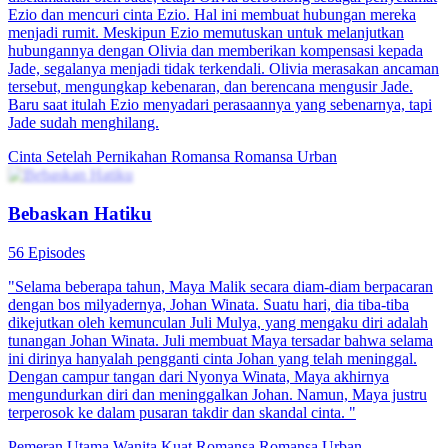
Ezio dan mencuri cinta Ezio. Hal ini membuat hubungan mereka
menjadi rumit. Meskipun Ezio memutuskan untuk melanjutkan
hubungannya dengan Olivia dan memberikan kompensasi kepada
Jade, segalanya menjadi tidak terkendali. Olivia merasakan ancaman
tersebut, mengungkap kebenaran, dan berencana mengusir Jade.
Baru saat itulah Ezio menyadari perasaannya yang sebenarnya, tapi
Jade sudah menghilang.
Cinta Setelah Pernikahan
Romansa
Romansa Urban
Bebaskan Hatiku
56 Episodes
"Selama beberapa tahun, Maya Malik secara diam-diam berpacaran
dengan bos milyadernya, Johan Winata. Suatu hari, dia tiba-tiba
dikejutkan oleh kemunculan Juli Mulya, yang mengaku diri adalah
tunangan Johan Winata. Juli membuat Maya tersadar bahwa selama
ini dirinya hanyalah pengganti cinta Johan yang telah meninggal.
Dengan campur tangan dari Nyonya Winata, Maya akhirnya
mengundurkan diri dan meninggalkan Johan. Namun, Maya justru
terperosok ke dalam pusaran takdir dan skandal cinta. "
Pemeran Utama Wanita Kuat
Romansa
Romansa Urban