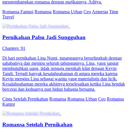
mengembangkan romansa dengan majikannya, Aditya.
Romansa Fantasi
Romansa
Romansa Urban
Ceo
Amnesia
Time
Travel
Pernikahan Palsu Jadi Sungguhan
Chapters: 91
Di hari pernikahan Lina Numi, tunangannya berselingkuh dengan
sahabatnya dan menipu seluruh tabungannya. Lina, yang sangat
membutuhkan uang, tidak sengaja menikah kilat dengan Kevin
Tandi. Terjadi banyak kesalahpahaman di antara mereka karena
Kevin mengira Lina sebagai wanita yang materialistis dan licik.
Kesalahpahaman mereka akhirnya terselesaikan ketika Lina hendak
bercerai dan keduanya pun hidup bahagia bersama.
Cinta Setelah Pernikahan
Romansa
Romansa Urban
Ceo
Romansa
Kantor
Romansa Setelah Pernikahan