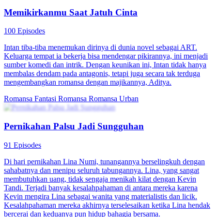
Memikirkanmu Saat Jatuh Cinta
100 Episodes
Intan tiba-tiba menemukan dirinya di dunia novel sebagai ART.
Keluarga tempat ia bekerja bisa mendengar pikirannya, ini menjadi
sumber komedi dan intrik. Dengan keunikan ini, Intan tidak hanya
membalas dendam pada antagonis, tetapi juga secara tak terduga
mengembangkan romansa dengan majikannya, Aditya.
Romansa Fantasi
Romansa
Romansa Urban
Pernikahan Palsu Jadi Sungguhan
91 Episodes
Di hari pernikahan Lina Numi, tunangannya berselingkuh dengan
sahabatnya dan menipu seluruh tabungannya. Lina, yang sangat
membutuhkan uang, tidak sengaja menikah kilat dengan Kevin
Tandi. Terjadi banyak kesalahpahaman di antara mereka karena
Kevin mengira Lina sebagai wanita yang materialistis dan licik.
Kesalahpahaman mereka akhirnya terselesaikan ketika Lina hendak
bercerai dan keduanya pun hidup bahagia bersama.