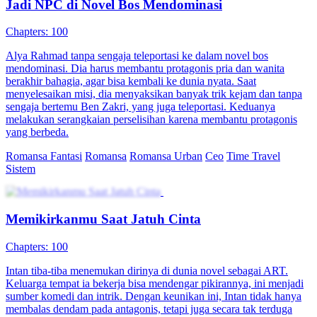
Jadi NPC di Novel Bos Mendominasi
Chapters: 100
Alya Rahmad tanpa sengaja teleportasi ke dalam novel bos
mendominasi. Dia harus membantu protagonis pria dan wanita
berakhir bahagia, agar bisa kembali ke dunia nyata. Saat
menyelesaikan misi, dia menyaksikan banyak trik kejam dan tanpa
sengaja bertemu Ben Zakri, yang juga teleportasi. Keduanya
melakukan serangkaian perselisihan karena membantu protagonis
yang berbeda.
Romansa Fantasi
Romansa
Romansa Urban
Ceo
Time Travel
Sistem
Memikirkanmu Saat Jatuh Cinta
Chapters: 100
Intan tiba-tiba menemukan dirinya di dunia novel sebagai ART.
Keluarga tempat ia bekerja bisa mendengar pikirannya, ini menjadi
sumber komedi dan intrik. Dengan keunikan ini, Intan tidak hanya
membalas dendam pada antagonis, tetapi juga secara tak terduga