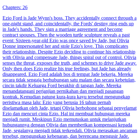
Chapters: 26
Ezio Ford is Jade Wynn's boss. They accidentally connect through a
one-night stand, and coincidentally, the Fords' destiny ring ends up
in Jade's hands. They sign a marriage agreement and become
contract spouses. Then the wooden turtle sculpture reveals a past
event: Sixteen-year-old Ezio was once saved by Jade, but Olivia
Donne impersonated her and stole Ezio's love. This complicates
their relationship. Despite Ezio deciding to continue his relationship
with Olivia and compensate Jade, things spiral out of control. Olivia
senses the threat, exposes the truth, and schemes to drive Jade away.
Only then does Ezio realize his true feelings, but Jade has already
disappeared. Ezio Ford adalah bos di tempat Jade bekerja. Mereka
secara tidak sengaja berhubungan satu malam dan secara kebetulan,
cincin takdir Keluarga Ford berakhir di tangan Jade. Mereka
menandatangani perjanjian pernikahan dan menjadi pasangan
kontrak. Kemudian patung kura-kura kayu tersebut mengungkap
peristiwa masa lalu: Ezio yang berusia 16 tahun pernah
diselamatkan oleh Jade, tetapi Olivia berbohong sebagai penyelamat
Ezio dan mencuri cinta Ezio. Hal ini membuat hubungan mereka
menjadi rumit. Meskipun Ezio memutuskan untuk melanjutkan
hubungannya dengan Olivia dan memberikan kompensasi kepada
Jade, segalanya menjadi tidak terkendali. Olivia merasakan ancaman
tersebut, mengungkap kebenaran, dan berencana mengusir Jade.