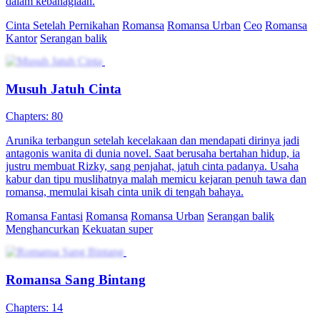
dalam kebahagiaan.
Cinta Setelah Pernikahan
Romansa
Romansa Urban
Ceo
Romansa
Kantor
Serangan balik
Musuh Jatuh Cinta
Chapters: 80
Arunika terbangun setelah kecelakaan dan mendapati dirinya jadi
antagonis wanita di dunia novel. Saat berusaha bertahan hidup, ia
justru membuat Rizky, sang penjahat, jatuh cinta padanya. Usaha
kabur dan tipu muslihatnya malah memicu kejaran penuh tawa dan
romansa, memulai kisah cinta unik di tengah bahaya.
Romansa Fantasi
Romansa
Romansa Urban
Serangan balik
Menghancurkan
Kekuatan super
Romansa Sang Bintang
Chapters: 14