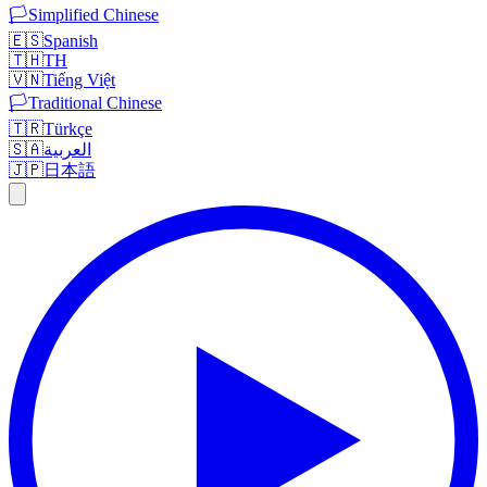
🏳️
Simplified Chinese
🇪🇸
Spanish
🇹🇭
TH
🇻🇳
Tiếng Việt
🏳️
Traditional Chinese
🇹🇷
Türkçe
🇸🇦
العربية
🇯🇵
日本語