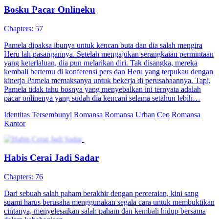
Bosku Pacar Onlineku
Chapters: 57
Pamela dipaksa ibunya untuk kencan buta dan dia salah mengira
Heru lah pasangannya. Setelah mengajukan serangkaian permintaan
yang keterlaluan, dia pun melarikan diri. Tak disangka, mereka
kembali bertemu di konferensi pers dan Heru yang terpukau dengan
kinerja Pamela memaksanya untuk bekerja di perusahaannya. Tapi,
Pamela tidak tahu bosnya yang menyebalkan ini ternyata adalah
pacar onlinenya yang sudah dia kencani selama setahun lebih…
Identitas Tersembunyi
Romansa
Romansa Urban
Ceo
Romansa
Kantor
Habis Cerai Jadi Sadar
Chapters: 76
Dari sebuah salah paham berakhir dengan perceraian, kini sang
suami harus berusaha menggunakan segala cara untuk membuktikan
cintanya, menyelesaikan salah paham dan kembali hidup bersama