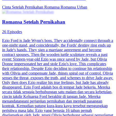
Cinta Setelah Pernikahan
Romansa
Romansa Urban
Romansa Setelah Pernikahan
26 Episodes
Ezio Ford is Jade Wynn's boss. They accidentally connect through a
one-night stand, and coincidentally, the Fords' destiny ring ends up
in Jade's hands. They sign a marriage agreement and become
contract spouses. Then the wooden turtle sculpture reveals a past
event: Sixteen-year-old Ezio was once saved by Jade, but Olivia
Donne impersonated her and stole Ezio's love. This complicates
their relationship. Despite Ezio deciding to continue his relationship
with Olivia and compensate Jade, things spiral out of control. Olivia
senses the threat, exposes the truth, and schemes to drive Jade away.
Only then does Ezio realize his true feelings, but Jade has already
disappeared. Ezio Ford adalah bos di tempat Jade bekerja. Mereka
secara tidak sengaja berhubungan satu malam dan secara kebetulan,
cincin takdir Keluarga Ford berakhir di tangan Jade. Mereka
menandatangani perjanjian pernikahan dan menjadi pasangan
kontrak. Kemudian patung kura-kura kayu tersebut mengungkap
peristiwa masa lalu: Ezio yang berusia 16 tahun pernah
diselamatkan oleh Jade, tetapi Olivia berbohong sebagai penyelamat