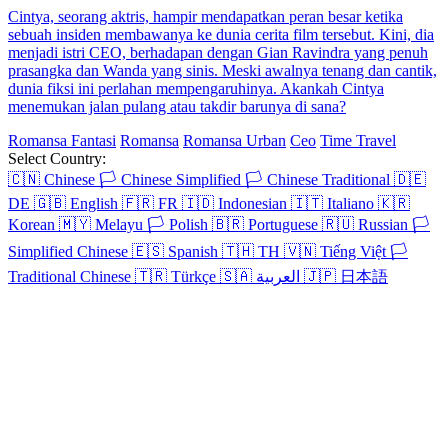
Cintya, seorang aktris, hampir mendapatkan peran besar ketika
sebuah insiden membawanya ke dunia cerita film tersebut. Kini, dia
menjadi istri CEO, berhadapan dengan Gian Ravindra yang penuh
prasangka dan Wanda yang sinis. Meski awalnya tenang dan cantik,
dunia fiksi ini perlahan mempengaruhinya. Akankah Cintya
menemukan jalan pulang atau takdir barunya di sana?
Romansa Fantasi
Romansa
Romansa Urban
Ceo
Time Travel
Select Country:
🇨🇳
Chinese
🏳️
Chinese Simplified
🏳️
Chinese Traditional
🇩🇪
DE
🇬🇧
English
🇫🇷
FR
🇮🇩
Indonesian
🇮🇹
Italiano
🇰🇷
Korean
🇲🇾
Melayu
🏳️
Polish
🇧🇷
Portuguese
🇷🇺
Russian
🏳️
Simplified Chinese
🇪🇸
Spanish
🇹🇭
TH
🇻🇳
Tiếng Việt
🏳️
Traditional Chinese
🇹🇷
Türkçe
🇸🇦
العربية
🇯🇵
日本語