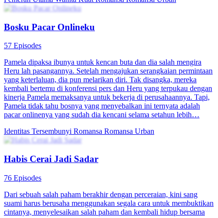
Bosku Pacar Onlineku
57 Episodes
Pamela dipaksa ibunya untuk kencan buta dan dia salah mengira
Heru lah pasangannya. Setelah mengajukan serangkaian permintaan
yang keterlaluan, dia pun melarikan diri. Tak disangka, mereka
kembali bertemu di konferensi pers dan Heru yang terpukau dengan
kinerja Pamela memaksanya untuk bekerja di perusahaannya. Tapi,
Pamela tidak tahu bosnya yang menyebalkan ini ternyata adalah
pacar onlinenya yang sudah dia kencani selama setahun lebih…
Identitas Tersembunyi
Romansa
Romansa Urban
Habis Cerai Jadi Sadar
76 Episodes
Dari sebuah salah paham berakhir dengan perceraian, kini sang
suami harus berusaha menggunakan segala cara untuk membuktikan
cintanya, menyelesaikan salah paham dan kembali hidup bersama