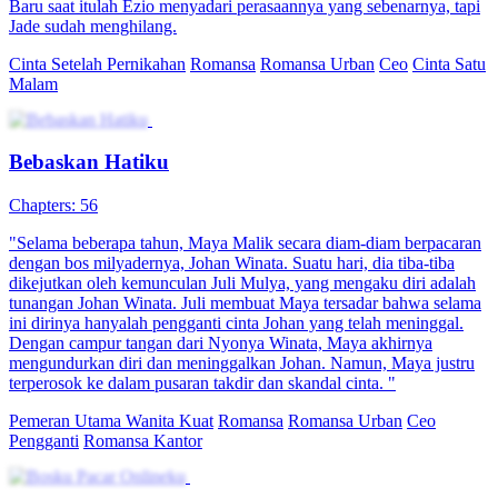
Baru saat itulah Ezio menyadari perasaannya yang sebenarnya, tapi
Jade sudah menghilang.
Cinta Setelah Pernikahan
Romansa
Romansa Urban
Ceo
Cinta Satu
Malam
Bebaskan Hatiku
Chapters: 56
"Selama beberapa tahun, Maya Malik secara diam-diam berpacaran
dengan bos milyadernya, Johan Winata. Suatu hari, dia tiba-tiba
dikejutkan oleh kemunculan Juli Mulya, yang mengaku diri adalah
tunangan Johan Winata. Juli membuat Maya tersadar bahwa selama
ini dirinya hanyalah pengganti cinta Johan yang telah meninggal.
Dengan campur tangan dari Nyonya Winata, Maya akhirnya
mengundurkan diri dan meninggalkan Johan. Namun, Maya justru
terperosok ke dalam pusaran takdir dan skandal cinta. "
Pemeran Utama Wanita Kuat
Romansa
Romansa Urban
Ceo
Pengganti
Romansa Kantor