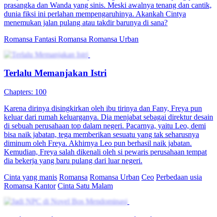
prasangka dan Wanda yang sinis. Meski awalnya tenang dan cantik,
dunia fiksi ini perlahan mempengaruhinya. Akankah Cintya
menemukan jalan pulang atau takdir barunya di sana?
Romansa Fantasi
Romansa
Romansa Urban
Terlalu Memanjakan Istri
Chapters: 100
Karena dirinya disingkirkan oleh ibu tirinya dan Fany, Freya pun
keluar dari rumah keluarganya. Dia menjabat sebagai direktur desain
di sebuah perusahaan top dalam negeri. Pacarnya, yaitu Leo, demi
bisa naik jabatan, tega memberikan sesuatu yang tak seharusnya
diminum oleh Freya. Akhirnya Leo pun berhasil naik jabatan.
Kemudian, Freya salah dikenali oleh si pewaris perusahaan tempat
dia bekerja yang baru pulang dari luar negeri.
Cinta yang manis
Romansa
Romansa Urban
Ceo
Perbedaan usia
Romansa Kantor
Cinta Satu Malam