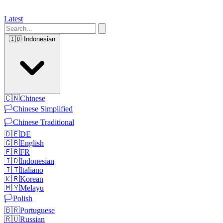
Latest
🇮🇩
Indonesian
🇨🇳
Chinese
🏳️
Chinese Simplified
🏳️
Chinese Traditional
🇩🇪
DE
🇬🇧
English
🇫🇷
FR
🇮🇩
Indonesian
🇮🇹
Italiano
🇰🇷
Korean
🇲🇾
Melayu
🏳️
Polish
🇧🇷
Portuguese
🇷🇺
Russian