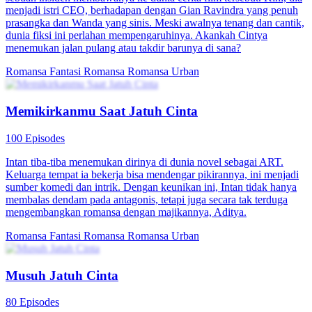
menjadi istri CEO, berhadapan dengan Gian Ravindra yang penuh
prasangka dan Wanda yang sinis. Meski awalnya tenang dan cantik,
dunia fiksi ini perlahan mempengaruhinya. Akankah Cintya
menemukan jalan pulang atau takdir barunya di sana?
Romansa Fantasi
Romansa
Romansa Urban
Memikirkanmu Saat Jatuh Cinta
100 Episodes
Intan tiba-tiba menemukan dirinya di dunia novel sebagai ART.
Keluarga tempat ia bekerja bisa mendengar pikirannya, ini menjadi
sumber komedi dan intrik. Dengan keunikan ini, Intan tidak hanya
membalas dendam pada antagonis, tetapi juga secara tak terduga
mengembangkan romansa dengan majikannya, Aditya.
Romansa Fantasi
Romansa
Romansa Urban
Musuh Jatuh Cinta
80 Episodes