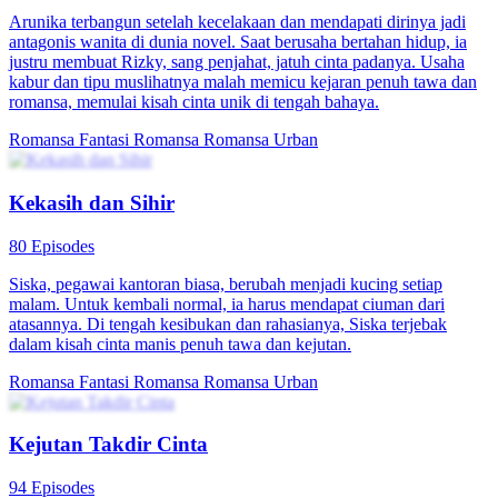
Arunika terbangun setelah kecelakaan dan mendapati dirinya jadi
antagonis wanita di dunia novel. Saat berusaha bertahan hidup, ia
justru membuat Rizky, sang penjahat, jatuh cinta padanya. Usaha
kabur dan tipu muslihatnya malah memicu kejaran penuh tawa dan
romansa, memulai kisah cinta unik di tengah bahaya.
Romansa Fantasi
Romansa
Romansa Urban
Kekasih dan Sihir
80 Episodes
Siska, pegawai kantoran biasa, berubah menjadi kucing setiap
malam. Untuk kembali normal, ia harus mendapat ciuman dari
atasannya. Di tengah kesibukan dan rahasianya, Siska terjebak
dalam kisah cinta manis penuh tawa dan kejutan.
Romansa Fantasi
Romansa
Romansa Urban
Kejutan Takdir Cinta
94 Episodes