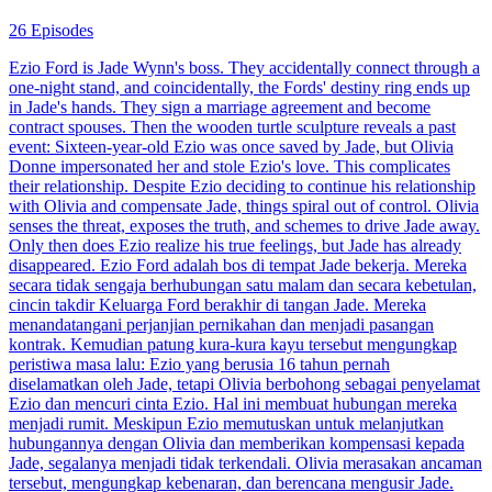
26 Episodes
Ezio Ford is Jade Wynn's boss. They accidentally connect through a
one-night stand, and coincidentally, the Fords' destiny ring ends up
in Jade's hands. They sign a marriage agreement and become
contract spouses. Then the wooden turtle sculpture reveals a past
event: Sixteen-year-old Ezio was once saved by Jade, but Olivia
Donne impersonated her and stole Ezio's love. This complicates
their relationship. Despite Ezio deciding to continue his relationship
with Olivia and compensate Jade, things spiral out of control. Olivia
senses the threat, exposes the truth, and schemes to drive Jade away.
Only then does Ezio realize his true feelings, but Jade has already
disappeared. Ezio Ford adalah bos di tempat Jade bekerja. Mereka
secara tidak sengaja berhubungan satu malam dan secara kebetulan,
cincin takdir Keluarga Ford berakhir di tangan Jade. Mereka
menandatangani perjanjian pernikahan dan menjadi pasangan
kontrak. Kemudian patung kura-kura kayu tersebut mengungkap
peristiwa masa lalu: Ezio yang berusia 16 tahun pernah
diselamatkan oleh Jade, tetapi Olivia berbohong sebagai penyelamat
Ezio dan mencuri cinta Ezio. Hal ini membuat hubungan mereka
menjadi rumit. Meskipun Ezio memutuskan untuk melanjutkan
hubungannya dengan Olivia dan memberikan kompensasi kepada
Jade, segalanya menjadi tidak terkendali. Olivia merasakan ancaman
tersebut, mengungkap kebenaran, dan berencana mengusir Jade.