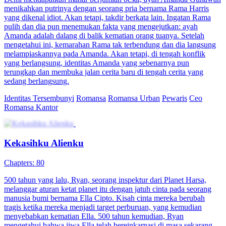
menikahkan putrinya dengan seorang pria bernama Rama Harris
yang dikenal idiot. Akan tetapi, takdir berkata lain. Ingatan Rama
pulih dan dia pun menemukan fakta yang mengejutkan: ayah
Amanda adalah dalang di balik kematian orang tuanya. Setelah
mengetahui ini, kemarahan Rama tak terbendung dan dia langsung
melampiaskannya pada Amanda. Akan tetapi, di tengah konflik
yang berlangsung, identitas Amanda yang sebenarnya pun
terungkap dan membuka jalan cerita baru di tengah cerita yang
sedang berlangsung.
Identitas Tersembunyi
Romansa
Romansa Urban
Pewaris
Ceo
Romansa Kantor
Kekasihku Alienku
Chapters: 80
500 tahun yang lalu, Ryan, seorang inspektur dari Planet Harsa,
melanggar aturan ketat planet itu dengan jatuh cinta pada seorang
manusia bumi bernama Ella Cipto. Kisah cinta mereka berubah
tragis ketika mereka menjadi target perburuan, yang kemudian
menyebabkan kematian Ella. 500 tahun kemudian, Ryan
mengetahui bahwa jiwa Ella telah bereinkarnasi di masa sekarang.