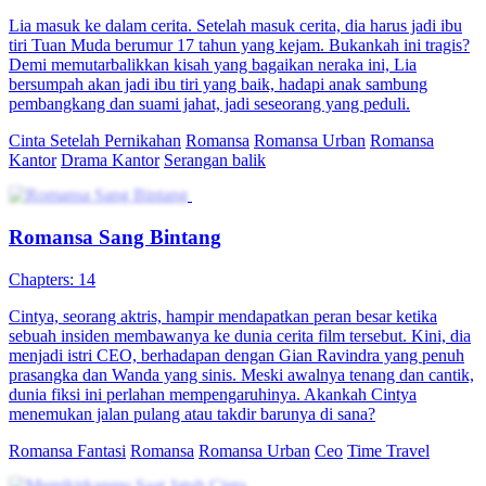
Lia masuk ke dalam cerita. Setelah masuk cerita, dia harus jadi ibu
tiri Tuan Muda berumur 17 tahun yang kejam. Bukankah ini tragis?
Demi memutarbalikkan kisah yang bagaikan neraka ini, Lia
bersumpah akan jadi ibu tiri yang baik, hadapi anak sambung
pembangkang dan suami jahat, jadi seseorang yang peduli.
Cinta Setelah Pernikahan
Romansa
Romansa Urban
Romansa
Kantor
Drama Kantor
Serangan balik
Romansa Sang Bintang
Chapters: 14
Cintya, seorang aktris, hampir mendapatkan peran besar ketika
sebuah insiden membawanya ke dunia cerita film tersebut. Kini, dia
menjadi istri CEO, berhadapan dengan Gian Ravindra yang penuh
prasangka dan Wanda yang sinis. Meski awalnya tenang dan cantik,
dunia fiksi ini perlahan mempengaruhinya. Akankah Cintya
menemukan jalan pulang atau takdir barunya di sana?
Romansa Fantasi
Romansa
Romansa Urban
Ceo
Time Travel