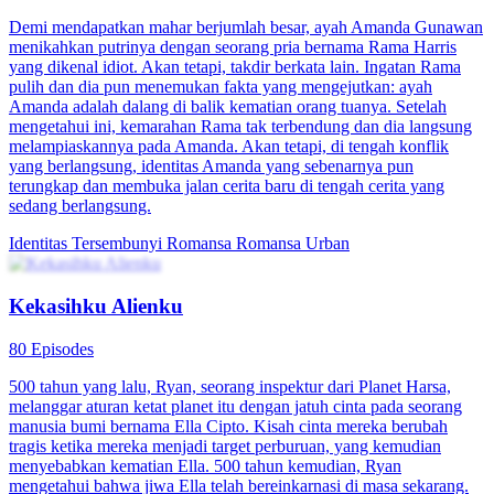
Demi mendapatkan mahar berjumlah besar, ayah Amanda Gunawan
menikahkan putrinya dengan seorang pria bernama Rama Harris
yang dikenal idiot. Akan tetapi, takdir berkata lain. Ingatan Rama
pulih dan dia pun menemukan fakta yang mengejutkan: ayah
Amanda adalah dalang di balik kematian orang tuanya. Setelah
mengetahui ini, kemarahan Rama tak terbendung dan dia langsung
melampiaskannya pada Amanda. Akan tetapi, di tengah konflik
yang berlangsung, identitas Amanda yang sebenarnya pun
terungkap dan membuka jalan cerita baru di tengah cerita yang
sedang berlangsung.
Identitas Tersembunyi
Romansa
Romansa Urban
Kekasihku Alienku
80 Episodes
500 tahun yang lalu, Ryan, seorang inspektur dari Planet Harsa,
melanggar aturan ketat planet itu dengan jatuh cinta pada seorang
manusia bumi bernama Ella Cipto. Kisah cinta mereka berubah
tragis ketika mereka menjadi target perburuan, yang kemudian
menyebabkan kematian Ella. 500 tahun kemudian, Ryan
mengetahui bahwa jiwa Ella telah bereinkarnasi di masa sekarang.