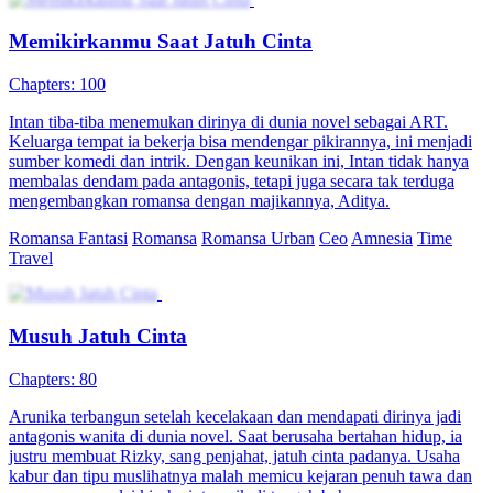
Memikirkanmu Saat Jatuh Cinta
Chapters: 100
Intan tiba-tiba menemukan dirinya di dunia novel sebagai ART.
Keluarga tempat ia bekerja bisa mendengar pikirannya, ini menjadi
sumber komedi dan intrik. Dengan keunikan ini, Intan tidak hanya
membalas dendam pada antagonis, tetapi juga secara tak terduga
mengembangkan romansa dengan majikannya, Aditya.
Romansa Fantasi
Romansa
Romansa Urban
Ceo
Amnesia
Time
Travel
Musuh Jatuh Cinta
Chapters: 80
Arunika terbangun setelah kecelakaan dan mendapati dirinya jadi
antagonis wanita di dunia novel. Saat berusaha bertahan hidup, ia
justru membuat Rizky, sang penjahat, jatuh cinta padanya. Usaha
kabur dan tipu muslihatnya malah memicu kejaran penuh tawa dan