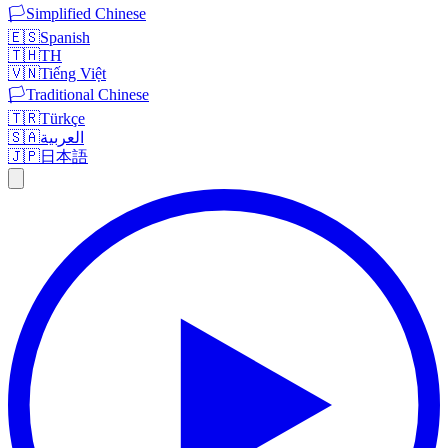
🏳️
Simplified Chinese
🇪🇸
Spanish
🇹🇭
TH
🇻🇳
Tiếng Việt
🏳️
Traditional Chinese
🇹🇷
Türkçe
🇸🇦
العربية
🇯🇵
日本語