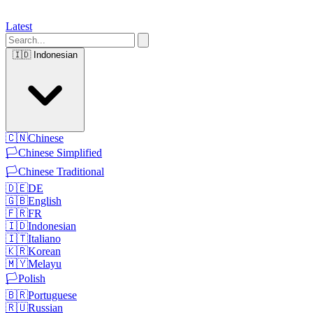
Latest
🇮🇩
Indonesian
🇨🇳
Chinese
🏳️
Chinese Simplified
🏳️
Chinese Traditional
🇩🇪
DE
🇬🇧
English
🇫🇷
FR
🇮🇩
Indonesian
🇮🇹
Italiano
🇰🇷
Korean
🇲🇾
Melayu
🏳️
Polish
🇧🇷
Portuguese
🇷🇺
Russian