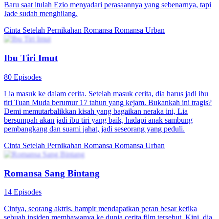
Baru saat itulah Ezio menyadari perasaannya yang sebenarnya, tapi
Jade sudah menghilang.
Cinta Setelah Pernikahan
Romansa
Romansa Urban
Ibu Tiri Imut
80 Episodes
Lia masuk ke dalam cerita. Setelah masuk cerita, dia harus jadi ibu
tiri Tuan Muda berumur 17 tahun yang kejam. Bukankah ini tragis?
Demi memutarbalikkan kisah yang bagaikan neraka ini, Lia
bersumpah akan jadi ibu tiri yang baik, hadapi anak sambung
pembangkang dan suami jahat, jadi seseorang yang peduli.
Cinta Setelah Pernikahan
Romansa
Romansa Urban
Romansa Sang Bintang
14 Episodes
Cintya, seorang aktris, hampir mendapatkan peran besar ketika
sebuah insiden membawanya ke dunia cerita film tersebut. Kini, dia