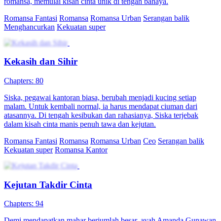
romansa, memulai kisah cinta unik di tengah bahaya.
Romansa Fantasi
Romansa
Romansa Urban
Serangan balik
Menghancurkan
Kekuatan super
Kekasih dan Sihir
Chapters: 80
Siska, pegawai kantoran biasa, berubah menjadi kucing setiap
malam. Untuk kembali normal, ia harus mendapat ciuman dari
atasannya. Di tengah kesibukan dan rahasianya, Siska terjebak
dalam kisah cinta manis penuh tawa dan kejutan.
Romansa Fantasi
Romansa
Romansa Urban
Ceo
Serangan balik
Kekuatan super
Romansa Kantor
Kejutan Takdir Cinta
Chapters: 94
Demi mendapatkan mahar berjumlah besar, ayah Amanda Gunawan