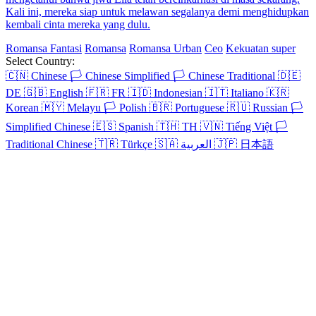
Kali ini, mereka siap untuk melawan segalanya demi menghidupkan
kembali cinta mereka yang dulu.
Romansa Fantasi
Romansa
Romansa Urban
Ceo
Kekuatan super
Select Country:
🇨🇳
Chinese
🏳️
Chinese Simplified
🏳️
Chinese Traditional
🇩🇪
DE
🇬🇧
English
🇫🇷
FR
🇮🇩
Indonesian
🇮🇹
Italiano
🇰🇷
Korean
🇲🇾
Melayu
🏳️
Polish
🇧🇷
Portuguese
🇷🇺
Russian
🏳️
Simplified Chinese
🇪🇸
Spanish
🇹🇭
TH
🇻🇳
Tiếng Việt
🏳️
Traditional Chinese
🇹🇷
Türkçe
🇸🇦
العربية
🇯🇵
日本語