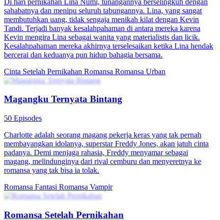
Di hari pernikahan Lina Numi, tunangannya berselingkuh dengan
sahabatnya dan menipu seluruh tabungannya. Lina, yang sangat
membutuhkan uang, tidak sengaja menikah kilat dengan Kevin
Tandi. Terjadi banyak kesalahpahaman di antara mereka karena
Kevin mengira Lina sebagai wanita yang materialistis dan licik.
Kesalahpahaman mereka akhirnya terselesaikan ketika Lina hendak
bercerai dan keduanya pun hidup bahagia bersama.
Cinta Setelah Pernikahan
Romansa
Romansa Urban
Magangku Ternyata Bintang
50 Episodes
Charlotte adalah seorang magang pekerja keras yang tak pernah
membayangkan idolanya, superstar Freddy Jones, akan jatuh cinta
padanya. Demi menjaga rahasia, Freddy menyamar sebagai
magang, melindunginya dari rival cemburu dan menyeretnya ke
romansa yang tak bisa ia tolak.
Romansa Fantasi
Romansa
Vampir
Romansa Setelah Pernikahan