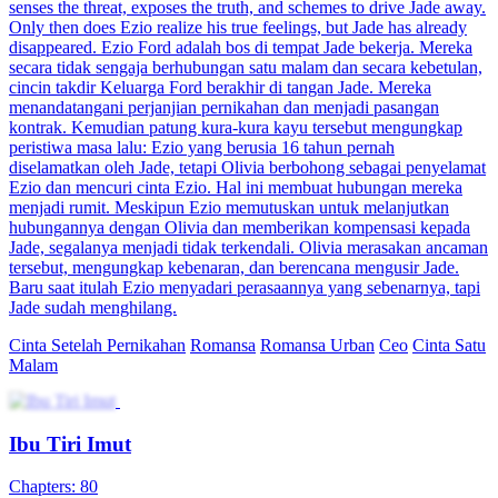
senses the threat, exposes the truth, and schemes to drive Jade away.
Only then does Ezio realize his true feelings, but Jade has already
disappeared. Ezio Ford adalah bos di tempat Jade bekerja. Mereka
secara tidak sengaja berhubungan satu malam dan secara kebetulan,
cincin takdir Keluarga Ford berakhir di tangan Jade. Mereka
menandatangani perjanjian pernikahan dan menjadi pasangan
kontrak. Kemudian patung kura-kura kayu tersebut mengungkap
peristiwa masa lalu: Ezio yang berusia 16 tahun pernah
diselamatkan oleh Jade, tetapi Olivia berbohong sebagai penyelamat
Ezio dan mencuri cinta Ezio. Hal ini membuat hubungan mereka
menjadi rumit. Meskipun Ezio memutuskan untuk melanjutkan
hubungannya dengan Olivia dan memberikan kompensasi kepada
Jade, segalanya menjadi tidak terkendali. Olivia merasakan ancaman
tersebut, mengungkap kebenaran, dan berencana mengusir Jade.
Baru saat itulah Ezio menyadari perasaannya yang sebenarnya, tapi
Jade sudah menghilang.
Cinta Setelah Pernikahan
Romansa
Romansa Urban
Ceo
Cinta Satu
Malam
Ibu Tiri Imut
Chapters: 80