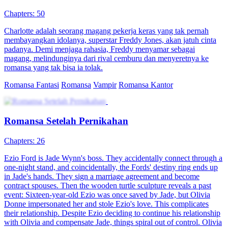
Chapters: 50
Charlotte adalah seorang magang pekerja keras yang tak pernah
membayangkan idolanya, superstar Freddy Jones, akan jatuh cinta
padanya. Demi menjaga rahasia, Freddy menyamar sebagai
magang, melindunginya dari rival cemburu dan menyeretnya ke
romansa yang tak bisa ia tolak.
Romansa Fantasi
Romansa
Vampir
Romansa Kantor
Romansa Setelah Pernikahan
Chapters: 26
Ezio Ford is Jade Wynn's boss. They accidentally connect through a
one-night stand, and coincidentally, the Fords' destiny ring ends up
in Jade's hands. They sign a marriage agreement and become
contract spouses. Then the wooden turtle sculpture reveals a past
event: Sixteen-year-old Ezio was once saved by Jade, but Olivia
Donne impersonated her and stole Ezio's love. This complicates
their relationship. Despite Ezio deciding to continue his relationship
with Olivia and compensate Jade, things spiral out of control. Olivia