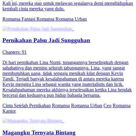
Kali ini, mereka siap untuk melawan segalanya demi menghidupkan
kembali cinta mereka yang dulu.
Romansa Fantasi
Romansa
Romansa Urban
Pernikahan Palsu Jadi Sungguhan
Chapters: 91
Di hari pernikahan Lina Numi, tunangannya berselingkuh dengan
sahabatnya dan menipu seluruh tabungannya. Lina, yang sangat
membutuhkan uang, tidak sengaja menikah kilat dengan Kevin
Tandi. Terjadi banyak kesalahpahaman di antara mereka karena
Kevin mengira Lina sebagai wanita yang materialistis dan licik.
Kesalahpahaman mereka akhirnya terselesaikan ketika Lina hendak
bercerai dan keduanya pun hidup bahagia bersama.
Cinta Setelah Pernikahan
Romansa
Romansa Urban
Ceo
Romansa
Kantor
Magangku Ternyata Bintang