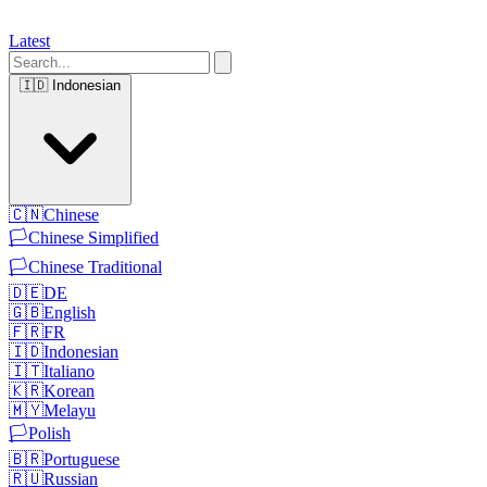
Latest
🇮🇩
Indonesian
🇨🇳
Chinese
🏳️
Chinese Simplified
🏳️
Chinese Traditional
🇩🇪
DE
🇬🇧
English
🇫🇷
FR
🇮🇩
Indonesian
🇮🇹
Italiano
🇰🇷
Korean
🇲🇾
Melayu
🏳️
Polish
🇧🇷
Portuguese
🇷🇺
Russian