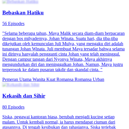
Bebaskan Hatiku
56 Episodes
"Selama beberapa tahun, Maya Malik secara diam-diam berpacaran
dengan bos milyadernya, Johan Winata. Suatu hari, dia tiba-tiba
dikejutkan oleh kemunculan Juli Mulya, yang mengaku diri adalah
tunangan Johan Winata. Juli membuat Maya tersadar bahwa selama
ini dirinya hanyalah pengganti cinta Johan yang telah meninggal.
Dengan campur tangan dari Nyonya Winata, Maya akhirnya
mengundurkan diri dan meninggalkan Johan. Namun, Maya justru
terperosok ke dalam pusaran takdir dan skandal cinta. "
Pemeran Utama Wanita Kuat
Romansa
Romansa Urban
Kekasih dan Sihir
80 Episodes
Siska, pegawai kantoran biasa, berubah menjadi kucing setiap
malam. Untuk kembali normal, ia harus mendapat ciuman dari
atasannya. Di tengah kesibukan dan rahasianya, Siska terjebak