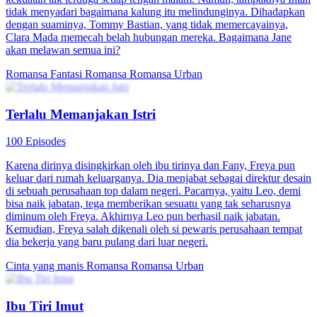
tidak menyadari bagaimana kalung itu melindunginya. Dihadapkan
dengan suaminya, Tommy Bastian, yang tidak memercayainya,
Clara Mada memecah belah hubungan mereka. Bagaimana Jane
akan melawan semua ini?
Romansa Fantasi
Romansa
Romansa Urban
Terlalu Memanjakan Istri
100 Episodes
Karena dirinya disingkirkan oleh ibu tirinya dan Fany, Freya pun
keluar dari rumah keluarganya. Dia menjabat sebagai direktur desain
di sebuah perusahaan top dalam negeri. Pacarnya, yaitu Leo, demi
bisa naik jabatan, tega memberikan sesuatu yang tak seharusnya
diminum oleh Freya. Akhirnya Leo pun berhasil naik jabatan.
Kemudian, Freya salah dikenali oleh si pewaris perusahaan tempat
dia bekerja yang baru pulang dari luar negeri.
Cinta yang manis
Romansa
Romansa Urban
Ibu Tiri Imut