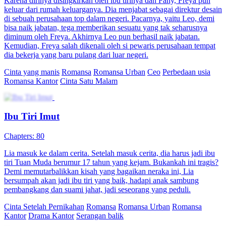
Karena dirinya disingkirkan oleh ibu tirinya dan Fany, Freya pun
keluar dari rumah keluarganya. Dia menjabat sebagai direktur desain
di sebuah perusahaan top dalam negeri. Pacarnya, yaitu Leo, demi
bisa naik jabatan, tega memberikan sesuatu yang tak seharusnya
diminum oleh Freya. Akhirnya Leo pun berhasil naik jabatan.
Kemudian, Freya salah dikenali oleh si pewaris perusahaan tempat
dia bekerja yang baru pulang dari luar negeri.
Cinta yang manis
Romansa
Romansa Urban
Ceo
Perbedaan usia
Romansa Kantor
Cinta Satu Malam
Ibu Tiri Imut
Chapters: 80
Lia masuk ke dalam cerita. Setelah masuk cerita, dia harus jadi ibu
tiri Tuan Muda berumur 17 tahun yang kejam. Bukankah ini tragis?
Demi memutarbalikkan kisah yang bagaikan neraka ini, Lia
bersumpah akan jadi ibu tiri yang baik, hadapi anak sambung
pembangkang dan suami jahat, jadi seseorang yang peduli.
Cinta Setelah Pernikahan
Romansa
Romansa Urban
Romansa
Kantor
Drama Kantor
Serangan balik