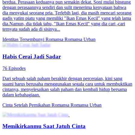
berdua. Perasaan keduanya pun semakin dekat. Soni mulai bingung
dengan perasaannya sendiri dan sulit menerima kenyataan bahwa
dia menyukai seorang pria. Terlebih lagi, dia masih mencari seorang
gadis yatim piatu yang memiliki "Ikan Emas Kecil" yang telah lama
dia.Namun, dia tidak tahu, "Ikan Emas Kecil" yang dia cari -cari
ternyata sudah ada di sisinya...
Identitas Tersembunyi
Romansa
Romansa Urban
Habis Cerai Jadi Sadar
76 Episodes
Dari sebuah salah paham berakhir dengan perceraian, kini sang
suami harus berusaha menggunakan segala cara untuk membuktikan
cintanya, menyelesaikan salah paham dan kembali hidup bersama
dalam kebahagiaan.
Cinta Setelah Pernikahan
Romansa
Romansa Urban
Memikirkanmu Saat Jatuh Cinta