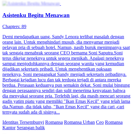
Asistenku Begitu Menawan
Chapters: 89
Demi mendapatkan uang, Sandy Lenora terlibat masalah dengan
orang lain. Untuk menghindari musuh, dia menyamar menjadi
pelayan pria di sebuah hotel. Namun, nasib buruk menimpanya saat
tak sengaja menabrak seorang CEO bernama Soni Saputra.Soni
terus dikejar neneknya untuk segera menikah. Apalagi neneknya
sampai menjodohkannya dengan seorang wanita yang kemudian
dijadikan sekretaris pribadi. Untuk menghentikan paksaan
neneknya, Soni mengangkat Sandy menjadi sekretaris pribadinya.
Berbagai kejadian lucu dan tak terduga terjadi di antara mereka
berdua. Perasaan keduanya pun semakin dekat. Soni mulai bingung
dengan perasaannya sendiri dan sulit menerima kenyataan bahwa
dia menyukai seorang pria. Terlebih lagi, dia masih mencari seorang
gadis yatim piatu yang memiliki "Ikan Emas Kecil" yang telah lama
dia.Namun, dia tidak tahu, "Ikan Emas Kecil" yang dia cari -cari
ternyata sudah ada di sisinya...
Identitas Tersembunyi
Romansa
Romansa Urban
Ceo
Romansa
Kantor
Serangan balik