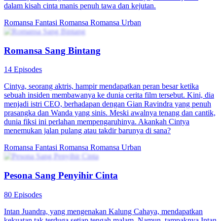
dalam kisah cinta manis penuh tawa dan kejutan.
Romansa Fantasi
Romansa
Romansa Urban
Romansa Sang Bintang
14 Episodes
Cintya, seorang aktris, hampir mendapatkan peran besar ketika
sebuah insiden membawanya ke dunia cerita film tersebut. Kini, dia
menjadi istri CEO, berhadapan dengan Gian Ravindra yang penuh
prasangka dan Wanda yang sinis. Meski awalnya tenang dan cantik,
dunia fiksi ini perlahan mempengaruhinya. Akankah Cintya
menemukan jalan pulang atau takdir barunya di sana?
Romansa Fantasi
Romansa
Romansa Urban
Pesona Sang Penyihir Cinta
80 Episodes
Intan Juandra, yang mengenakan Kalung Cahaya, mendapatkan
kekuatan tak terduga setiap tengah malam. Namun, tampaknya Intan