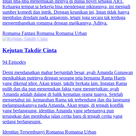
Intan tiba-tiba menemukan dirinya di dunia novel sebagai ART.
Keluarga tempat ia bekerja bisa mendengar pikirannya, ini menjadi
sumber komedi dan intrik. Dengan keunikan ini, Intan tidak hanya
membalas dendam pada antagonis, tetapi juga secara tak terduga
mengembangkan romansa dengan majikannya, Aditya.
Romansa Fantasi
Romansa
Romansa Urban
Kejutan Takdir Cinta
94 Episodes
Demi mendapatkan mahar berjumlah besar, ayah Amanda Gunawan
menikahkan putrinya dengan seorang pria bernama Rama Harris
yang dikenal idiot. Akan tetapi, takdir berkata lain. Ingatan Rama
pulih dan dia pun menemukan fakta yang mengejutkan: ayah
Amanda adalah dalang di balik kematian orang tuanya. Setelah
mengetahui ini, kemarahan Rama tak terbendung dan dia langsung
melampiaskannya pada Amanda. Akan tetapi, di tengah konflik
yang berlangsung, identitas Amanda yang sebenarnya pun
terungkap dan membuka jalan cerita baru di tengah cerita yang
sedang berlangsung.
Identitas Tersembunyi
Romansa
Romansa Urban