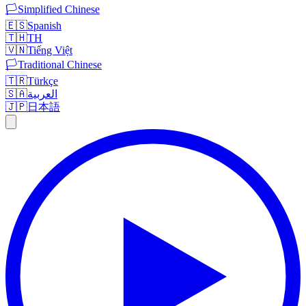
🏳️
Simplified Chinese
🇪🇸
Spanish
🇹🇭
TH
🇻🇳
Tiếng Việt
🏳️
Traditional Chinese
🇹🇷
Türkçe
🇸🇦
العربية
🇯🇵
日本語