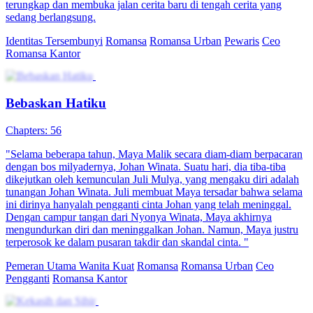
terungkap dan membuka jalan cerita baru di tengah cerita yang
sedang berlangsung.
Identitas Tersembunyi
Romansa
Romansa Urban
Pewaris
Ceo
Romansa Kantor
Bebaskan Hatiku
Chapters: 56
"Selama beberapa tahun, Maya Malik secara diam-diam berpacaran
dengan bos milyadernya, Johan Winata. Suatu hari, dia tiba-tiba
dikejutkan oleh kemunculan Juli Mulya, yang mengaku diri adalah
tunangan Johan Winata. Juli membuat Maya tersadar bahwa selama
ini dirinya hanyalah pengganti cinta Johan yang telah meninggal.
Dengan campur tangan dari Nyonya Winata, Maya akhirnya
mengundurkan diri dan meninggalkan Johan. Namun, Maya justru
terperosok ke dalam pusaran takdir dan skandal cinta. "
Pemeran Utama Wanita Kuat
Romansa
Romansa Urban
Ceo
Pengganti
Romansa Kantor