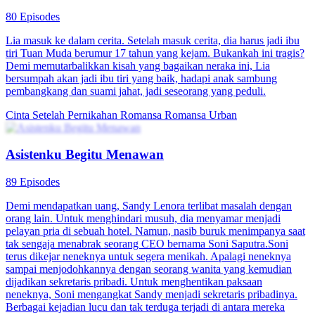
80 Episodes
Lia masuk ke dalam cerita. Setelah masuk cerita, dia harus jadi ibu
tiri Tuan Muda berumur 17 tahun yang kejam. Bukankah ini tragis?
Demi memutarbalikkan kisah yang bagaikan neraka ini, Lia
bersumpah akan jadi ibu tiri yang baik, hadapi anak sambung
pembangkang dan suami jahat, jadi seseorang yang peduli.
Cinta Setelah Pernikahan
Romansa
Romansa Urban
Asistenku Begitu Menawan
89 Episodes
Demi mendapatkan uang, Sandy Lenora terlibat masalah dengan
orang lain. Untuk menghindari musuh, dia menyamar menjadi
pelayan pria di sebuah hotel. Namun, nasib buruk menimpanya saat
tak sengaja menabrak seorang CEO bernama Soni Saputra.Soni
terus dikejar neneknya untuk segera menikah. Apalagi neneknya
sampai menjodohkannya dengan seorang wanita yang kemudian
dijadikan sekretaris pribadi. Untuk menghentikan paksaan
neneknya, Soni mengangkat Sandy menjadi sekretaris pribadinya.
Berbagai kejadian lucu dan tak terduga terjadi di antara mereka