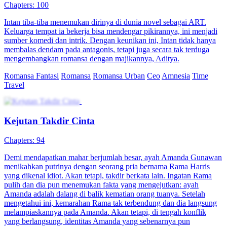
Chapters: 100
Intan tiba-tiba menemukan dirinya di dunia novel sebagai ART.
Keluarga tempat ia bekerja bisa mendengar pikirannya, ini menjadi
sumber komedi dan intrik. Dengan keunikan ini, Intan tidak hanya
membalas dendam pada antagonis, tetapi juga secara tak terduga
mengembangkan romansa dengan majikannya, Aditya.
Romansa Fantasi
Romansa
Romansa Urban
Ceo
Amnesia
Time
Travel
Kejutan Takdir Cinta
Chapters: 94
Demi mendapatkan mahar berjumlah besar, ayah Amanda Gunawan
menikahkan putrinya dengan seorang pria bernama Rama Harris
yang dikenal idiot. Akan tetapi, takdir berkata lain. Ingatan Rama
pulih dan dia pun menemukan fakta yang mengejutkan: ayah
Amanda adalah dalang di balik kematian orang tuanya. Setelah
mengetahui ini, kemarahan Rama tak terbendung dan dia langsung
melampiaskannya pada Amanda. Akan tetapi, di tengah konflik
yang berlangsung, identitas Amanda yang sebenarnya pun