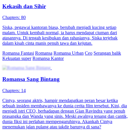
Kekasih dan Sihir
Chapters: 80
Siska, pegawai kantoran biasa, berubah menjadi kucing setiap
malam. Untuk kembali normal, ia harus mendapat ciuman dari
atasannya. Di tengah kesibukan dan rahasianya, Siska terjebak
dalam kisah cinta manis penuh tawa dan kejutan.
Romansa Fantasi
Romansa
Romansa Urban
Ceo
Serangan balik
Kekuatan super
Romansa Kantor
Romansa Sang Bintang
Chapters: 14
Cintya, seorang aktris, hampir mendapatkan peran besar ketika
sebuah insiden membawanya ke dunia cerita film tersebut. Kini, dia
menjadi istri CEO, berhadapan dengan Gian Ravindra yang penuh
prasangka dan Wanda yang sinis. Meski awalnya tenang dan cantik,
dunia fiksi ini perlahan mempengaruhinya. Akankah Cintya
menemukan jalan pulang atau takdir barunya di sana?