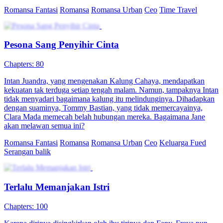
Romansa Fantasi
Romansa
Romansa Urban
Ceo
Time Travel
Pesona Sang Penyihir Cinta
Chapters: 80
Intan Juandra, yang mengenakan Kalung Cahaya, mendapatkan
kekuatan tak terduga setiap tengah malam. Namun, tampaknya Intan
tidak menyadari bagaimana kalung itu melindunginya. Dihadapkan
dengan suaminya, Tommy Bastian, yang tidak memercayainya,
Clara Mada memecah belah hubungan mereka. Bagaimana Jane
akan melawan semua ini?
Romansa Fantasi
Romansa
Romansa Urban
Ceo
Keluarga Fued
Serangan balik
Terlalu Memanjakan Istri
Chapters: 100