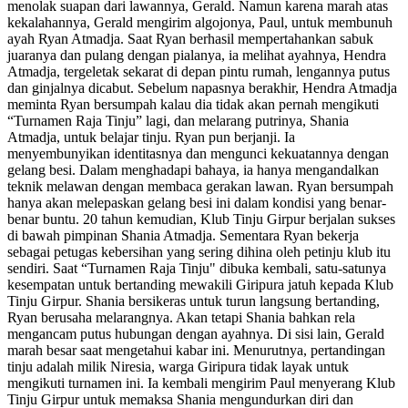
menolak suapan dari lawannya, Gerald. Namun karena marah atas
kekalahannya, Gerald mengirim algojonya, Paul, untuk membunuh
ayah Ryan Atmadja. Saat Ryan berhasil mempertahankan sabuk
juaranya dan pulang dengan pialanya, ia melihat ayahnya, Hendra
Atmadja, tergeletak sekarat di depan pintu rumah, lengannya putus
dan ginjalnya dicabut. Sebelum napasnya berakhir, Hendra Atmadja
meminta Ryan bersumpah kalau dia tidak akan pernah mengikuti
“Turnamen Raja Tinju” lagi, dan melarang putrinya, Shania
Atmadja, untuk belajar tinju. Ryan pun berjanji. Ia
menyembunyikan identitasnya dan mengunci kekuatannya dengan
gelang besi. Dalam menghadapi bahaya, ia hanya mengandalkan
teknik melawan dengan membaca gerakan lawan. Ryan bersumpah
hanya akan melepaskan gelang besi ini dalam kondisi yang benar-
benar buntu. 20 tahun kemudian, Klub Tinju Girpur berjalan sukses
di bawah pimpinan Shania Atmadja. Sementara Ryan bekerja
sebagai petugas kebersihan yang sering dihina oleh petinju klub itu
sendiri. Saat “Turnamen Raja Tinju" dibuka kembali, satu-satunya
kesempatan untuk bertanding mewakili Giripura jatuh kepada Klub
Tinju Girpur. Shania bersikeras untuk turun langsung bertanding,
Ryan berusaha melarangnya. Akan tetapi Shania bahkan rela
mengancam putus hubungan dengan ayahnya. Di sisi lain, Gerald
marah besar saat mengetahui kabar ini. Menurutnya, pertandingan
tinju adalah milik Niresia, warga Giripura tidak layak untuk
mengikuti turnamen ini. Ia kembali mengirim Paul menyerang Klub
Tinju Girpur untuk memaksa Shania mengundurkan diri dan