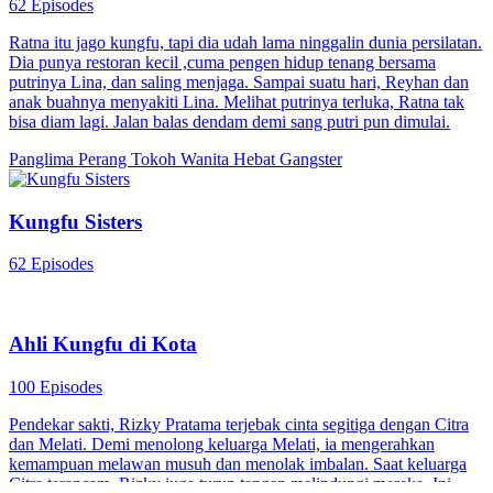
62 Episodes
Ratna itu jago kungfu, tapi dia udah lama ninggalin dunia persilatan.
Dia punya restoran kecil ,cuma pengen hidup tenang bersama
putrinya Lina, dan saling menjaga. Sampai suatu hari, Reyhan dan
anak buahnya menyakiti Lina. Melihat putrinya terluka, Ratna tak
bisa diam lagi. Jalan balas dendam demi sang putri pun dimulai.
Panglima Perang
Tokoh Wanita Hebat
Gangster
Kungfu Sisters
62 Episodes
Ahli Kungfu di Kota
100 Episodes
Pendekar sakti, Rizky Pratama terjebak cinta segitiga dengan Citra
dan Melati. Demi menolong keluarga Melati, ia mengerahkan
kemampuan melawan musuh dan menolak imbalan. Saat keluarga
Citra terancam, Rizky juga turun tangan melindungi mereka. Ini