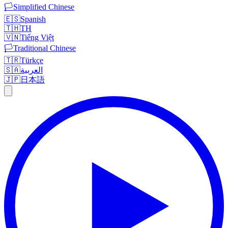
🏳️
Simplified Chinese
🇪🇸
Spanish
🇹🇭
TH
🇻🇳
Tiếng Việt
🏳️
Traditional Chinese
🇹🇷
Türkçe
🇸🇦
العربية
🇯🇵
日本語