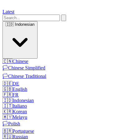
Latest
🇮🇩
Indonesian
🇨🇳
Chinese
🏳️
Chinese Simplified
🏳️
Chinese Traditional
🇩🇪
DE
🇬🇧
English
🇫🇷
FR
🇮🇩
Indonesian
🇮🇹
Italiano
🇰🇷
Korean
🇲🇾
Melayu
🏳️
Polish
🇧🇷
Portuguese
🇷🇺
Russian