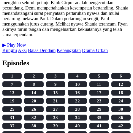
menghina seluruh petinju Klub Girpur adalah pengecut dan
pecundang. Demi mempertahankan kesempatan bertanding, Shania
menandatangani surat pernyataan pertaruhan nyawa dan mulai
bertarung melawan Paul. Dalam pertarungan sengit, Paul
menggunakan jurus curang. Melihat nyawa Shania terancam, Ryan
akirnya turun tangan dan mengeluarkan kekuatannya yang telah
lama terpendam.
▶
Play Now
Kungfu
Aksi
Balas Dendam
Kebangkitan
Drama Urban
Episodes
1
2
3
4
5
6
7
8
9
10
11
12
13
14
15
16
17
18
19
20
21
22
23
24
25
26
27
28
29
30
31
32
33
34
35
36
37
38
39
40
41
42