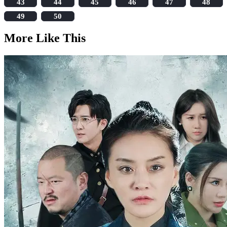
43
44
45
46
47
48
49
50
More Like This