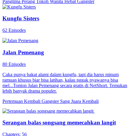
Panglima Perang
Tokoh Wanita Hebat
Gangster
Kungfu Sisters
62 Episodes
Jalan Pemenang
80 Episodes
Caka punya bakat alami dalam kungfu, tapi dia harus minum
ramuan khusus biar bisa latihan, kalau nggak nyawanya bisa
mel...Tonton Jalan Pemenang secara gratis di NetShort. Temukan
lebih banyak drama populer.
Pertemuan Kembali
Gangster
Sang Juara Kembali
Serangan balas songsang memecahkan langit
Chapters: 56