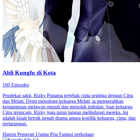
Ahli Kungfu di Kota
100 Episodes
Pendekar sakti, Rizky Pratama terjebak cinta segitiga dengan Citra
dan Melati. Demi menolong keluarga Melati, ia mengerahkan
kemampuan melawan musuh dan menolak imbalan. Saat keluarga
Citra terancam, Rizky juga turun tangan melindungi mereka. Ini
adalah kisah heroik penuh drama antara konflik keluarga, cinta, dan
pertarungan.
Harem
Pemeran Utama Pria
Fantasi perkotaan