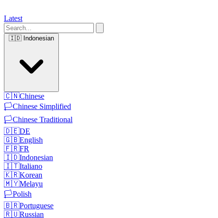
Latest
🇮🇩
Indonesian
🇨🇳
Chinese
🏳️
Chinese Simplified
🏳️
Chinese Traditional
🇩🇪
DE
🇬🇧
English
🇫🇷
FR
🇮🇩
Indonesian
🇮🇹
Italiano
🇰🇷
Korean
🇲🇾
Melayu
🏳️
Polish
🇧🇷
Portuguese
🇷🇺
Russian