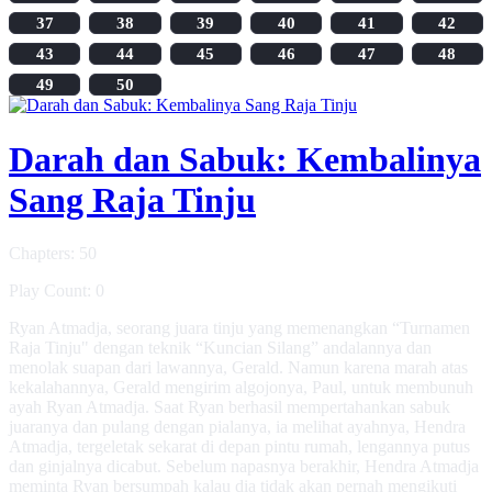
37
38
39
40
41
42
43
44
45
46
47
48
49
50
Darah dan Sabuk: Kembalinya
Sang Raja Tinju
Chapters: 50
Play Count: 0
Ryan Atmadja, seorang juara tinju yang memenangkan “Turnamen
Raja Tinju" dengan teknik “Kuncian Silang” andalannya dan
menolak suapan dari lawannya, Gerald. Namun karena marah atas
kekalahannya, Gerald mengirim algojonya, Paul, untuk membunuh
ayah Ryan Atmadja. Saat Ryan berhasil mempertahankan sabuk
juaranya dan pulang dengan pialanya, ia melihat ayahnya, Hendra
Atmadja, tergeletak sekarat di depan pintu rumah, lengannya putus
dan ginjalnya dicabut. Sebelum napasnya berakhir, Hendra Atmadja
meminta Ryan bersumpah kalau dia tidak akan pernah mengikuti