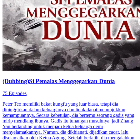
(Dubbing)Si Pemalas Menggegarkan Dunia
75 Episodes
Peter Teo memiliki bakat kungfu yang luar biasa, tetapi dia
dipinggirkan dalam keluarganya dan tidak dapat menunjukkan
kemampuannya. Secara kebetulan, dia bertemu seorang gadis yang
mirip mendiang ibunya. Gadis itu tunangan musuhnya, jadi Zhang
Yan bertanding untuk menjadi ketua keluarga demi
menyelamatkannya. Namun, dia dikhianati, dijadikan cacat, lalu
diselamatkan oleh Ketua Agung. Setelah berlatih, dia mengalahkan