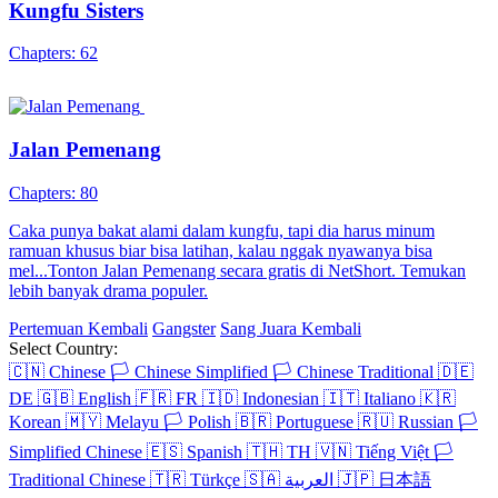
Kungfu Sisters
Chapters: 62
Jalan Pemenang
Chapters: 80
Caka punya bakat alami dalam kungfu, tapi dia harus minum
ramuan khusus biar bisa latihan, kalau nggak nyawanya bisa
mel...Tonton Jalan Pemenang secara gratis di NetShort. Temukan
lebih banyak drama populer.
Pertemuan Kembali
Gangster
Sang Juara Kembali
Select Country:
🇨🇳
Chinese
🏳️
Chinese Simplified
🏳️
Chinese Traditional
🇩🇪
DE
🇬🇧
English
🇫🇷
FR
🇮🇩
Indonesian
🇮🇹
Italiano
🇰🇷
Korean
🇲🇾
Melayu
🏳️
Polish
🇧🇷
Portuguese
🇷🇺
Russian
🏳️
Simplified Chinese
🇪🇸
Spanish
🇹🇭
TH
🇻🇳
Tiếng Việt
🏳️
Traditional Chinese
🇹🇷
Türkçe
🇸🇦
العربية
🇯🇵
日本語