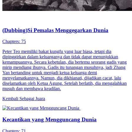
(Dubbing)Si Pemalas Menggegarkan Dunia
Chapters: 75
Peter Teo memiliki bakat kungfu yang luar biasa, tetapi dia
dipinggirkan dalam keluarganya dan tidak dapat menunjukkan
kemampuannya. Secara kebetulan, dia bertemu seorang gadis yang
mirip mendiang ibunya. Gadis itu tunangan musuhnya, jadi Zhang
Yan bertanding untuk menjadi ketua keluarga demi
menyelamatkannya. Namun, dia dikhianati, dijadikan cacat, lalu
diselamatkan oleh Ketua Agung. Setelah berlatih, dia mengalahkan
musuh dan membawa keadilan.
Kembali Sebagai Juara
Kecantikan yang Mengguncang Dunia
Chapters: 71