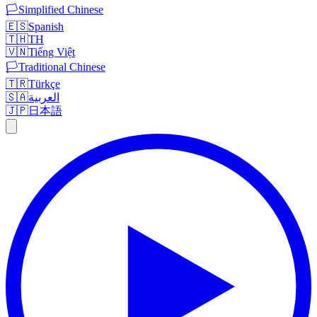
🏳️
Simplified Chinese
🇪🇸
Spanish
🇹🇭
TH
🇻🇳
Tiếng Việt
🏳️
Traditional Chinese
🇹🇷
Türkçe
🇸🇦
العربية
🇯🇵
日本語