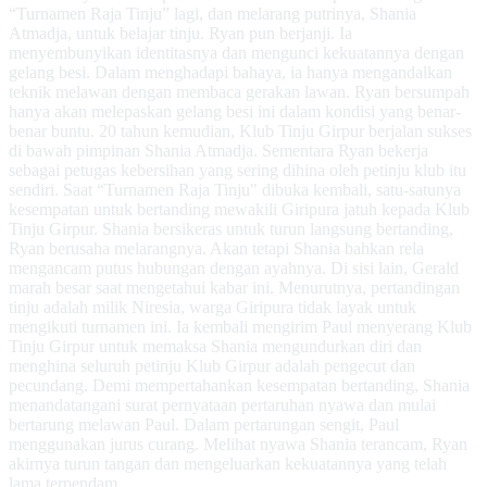
“Turnamen Raja Tinju” lagi, dan melarang putrinya, Shania
Atmadja, untuk belajar tinju. Ryan pun berjanji. Ia
menyembunyikan identitasnya dan mengunci kekuatannya dengan
gelang besi. Dalam menghadapi bahaya, ia hanya mengandalkan
teknik melawan dengan membaca gerakan lawan. Ryan bersumpah
hanya akan melepaskan gelang besi ini dalam kondisi yang benar-
benar buntu. 20 tahun kemudian, Klub Tinju Girpur berjalan sukses
di bawah pimpinan Shania Atmadja. Sementara Ryan bekerja
sebagai petugas kebersihan yang sering dihina oleh petinju klub itu
sendiri. Saat “Turnamen Raja Tinju" dibuka kembali, satu-satunya
kesempatan untuk bertanding mewakili Giripura jatuh kepada Klub
Tinju Girpur. Shania bersikeras untuk turun langsung bertanding,
Ryan berusaha melarangnya. Akan tetapi Shania bahkan rela
mengancam putus hubungan dengan ayahnya. Di sisi lain, Gerald
marah besar saat mengetahui kabar ini. Menurutnya, pertandingan
tinju adalah milik Niresia, warga Giripura tidak layak untuk
mengikuti turnamen ini. Ia kembali mengirim Paul menyerang Klub
Tinju Girpur untuk memaksa Shania mengundurkan diri dan
menghina seluruh petinju Klub Girpur adalah pengecut dan
pecundang. Demi mempertahankan kesempatan bertanding, Shania
menandatangani surat pernyataan pertaruhan nyawa dan mulai
bertarung melawan Paul. Dalam pertarungan sengit, Paul
menggunakan jurus curang. Melihat nyawa Shania terancam, Ryan
akirnya turun tangan dan mengeluarkan kekuatannya yang telah
lama terpendam.