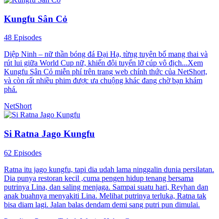
Kungfu Sân Cỏ
48 Episodes
Diệp Ninh – nữ thần bóng đá Đại Hạ, từng tuyên bố mang thai và
rút lui giữa World Cup nữ, khiến đội tuyển lỡ cúp vô địch...Xem
Kungfu Sân Cỏ miễn phí trên trang web chính thức của NetShort,
và còn rất nhiều phim được ưa chuộng khác đang chờ bạn khám
phá.
NetShort
Si Ratna Jago Kungfu
62 Episodes
Ratna itu jago kungfu, tapi dia udah lama ninggalin dunia persilatan.
Dia punya restoran kecil ,cuma pengen hidup tenang bersama
putrinya Lina, dan saling menjaga. Sampai suatu hari, Reyhan dan
anak buahnya menyakiti Lina. Melihat putrinya terluka, Ratna tak
bisa diam lagi. Jalan balas dendam demi sang putri pun dimulai.