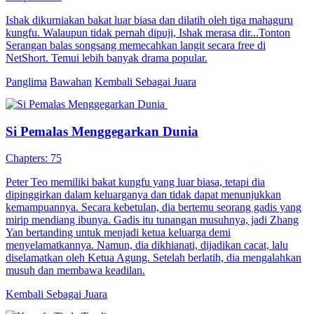
Ishak dikurniakan bakat luar biasa dan dilatih oleh tiga mahaguru
kungfu. Walaupun tidak pernah dipuji, Ishak merasa dir...Tonton
Serangan balas songsang memecahkan langit secara free di
NetShort. Temui lebih banyak drama popular.
Panglima
Bawahan
Kembali Sebagai Juara
Si Pemalas Menggegarkan Dunia
Chapters: 75
Peter Teo memiliki bakat kungfu yang luar biasa, tetapi dia
dipinggirkan dalam keluarganya dan tidak dapat menunjukkan
kemampuannya. Secara kebetulan, dia bertemu seorang gadis yang
mirip mendiang ibunya. Gadis itu tunangan musuhnya, jadi Zhang
Yan bertanding untuk menjadi ketua keluarga demi
menyelamatkannya. Namun, dia dikhianati, dijadikan cacat, lalu
diselamatkan oleh Ketua Agung. Setelah berlatih, dia mengalahkan
musuh dan membawa keadilan.
Kembali Sebagai Juara