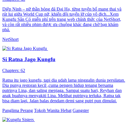
Diệp Ninh – nữ thần bóng đá Đại Hạ, từng tuyên bố mang thai và
rút lui giữa World Cup nữ, khiến đội tuyển lỡ cúp vô địch...Xem
Kungfu Sân Cỏ miễn phí trên trang web chính thức của NetShort,
và còn rất nhiều phim được ưa chuộng khác đang chờ bạn khám
phá.
NetShort
Si Ratna Jago Kungfu
Chapters: 62
Ratna itu jago kungfu, tapi dia udah lama ninggalin dunia persilatan.
Dia punya restoran kecil ,cuma pengen hidup tenang bersama
putrinya Lina, dan saling menjaga. Sampai suatu hari, Reyhan dan
anak buahnya menyakiti Lina. Melihat putrinya terluka, Ratna tak
bisa diam lagi. Jalan balas dendam demi sang putri pun dimulai.
Panglima Perang
Tokoh Wanita Hebat
Gangster