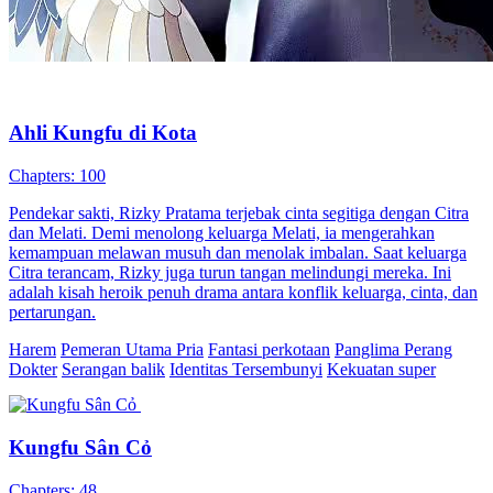
Ahli Kungfu di Kota
Chapters: 100
Pendekar sakti, Rizky Pratama terjebak cinta segitiga dengan Citra
dan Melati. Demi menolong keluarga Melati, ia mengerahkan
kemampuan melawan musuh dan menolak imbalan. Saat keluarga
Citra terancam, Rizky juga turun tangan melindungi mereka. Ini
adalah kisah heroik penuh drama antara konflik keluarga, cinta, dan
pertarungan.
Harem
Pemeran Utama Pria
Fantasi perkotaan
Panglima Perang
Dokter
Serangan balik
Identitas Tersembunyi
Kekuatan super
Kungfu Sân Cỏ
Chapters: 48