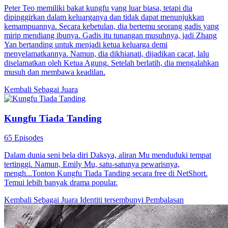
Peter Teo memiliki bakat kungfu yang luar biasa, tetapi dia
dipinggirkan dalam keluarganya dan tidak dapat menunjukkan
kemampuannya. Secara kebetulan, dia bertemu seorang gadis yang
mirip mendiang ibunya. Gadis itu tunangan musuhnya, jadi Zhang
Yan bertanding untuk menjadi ketua keluarga demi
menyelamatkannya. Namun, dia dikhianati, dijadikan cacat, lalu
diselamatkan oleh Ketua Agung. Setelah berlatih, dia mengalahkan
musuh dan membawa keadilan.
Kembali Sebagai Juara
Kungfu Tiada Tanding
65 Episodes
Dalam dunia seni bela diri Daksya, aliran Mu menduduki tempat
tertinggi. Namun, Emily Mu, satu-satunya pewarisnya,
mengh...Tonton Kungfu Tiada Tanding secara free di NetShort.
Temui lebih banyak drama popular.
Kembali Sebagai Juara
Identiti tersembunyi
Pembalasan