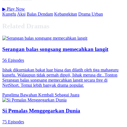
▶
Play Now
Kungfu
Aksi
Balas Dendam
Kebangkitan
Drama Urban
Related Dramas
Serangan balas songsang memecahkan langit
56 Episodes
Ishak dikurniakan bakat luar biasa dan dilatih oleh tiga mahaguru
kungfu. Walaupun tidak pernah dipuji, Ishak merasa dir...Tonton
Serangan balas songsang memecahkan langit secara free di
NetShort. Temui lebih banyak drama popular.
Panglima
Bawahan
Kembali Sebagai Juara
Si Pemalas Menggegarkan Dunia
75 Episodes