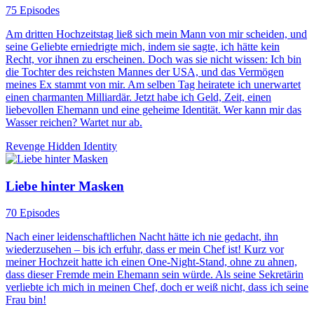
75 Episodes
Am dritten Hochzeitstag ließ sich mein Mann von mir scheiden, und
seine Geliebte erniedrigte mich, indem sie sagte, ich hätte kein
Recht, vor ihnen zu erscheinen. Doch was sie nicht wissen: Ich bin
die Tochter des reichsten Mannes der USA, und das Vermögen
meines Ex stammt von mir. Am selben Tag heiratete ich unerwartet
einen charmanten Milliardär. Jetzt habe ich Geld, Zeit, einen
liebevollen Ehemann und eine geheime Identität. Wer kann mir das
Wasser reichen? Wartet nur ab.
Revenge
Hidden Identity
Liebe hinter Masken
70 Episodes
Nach einer leidenschaftlichen Nacht hätte ich nie gedacht, ihn
wiederzusehen – bis ich erfuhr, dass er mein Chef ist! Kurz vor
meiner Hochzeit hatte ich einen One-Night-Stand, ohne zu ahnen,
dass dieser Fremde mein Ehemann sein würde. Als seine Sekretärin
verliebte ich mich in meinen Chef, doch er weiß nicht, dass ich seine
Frau bin!