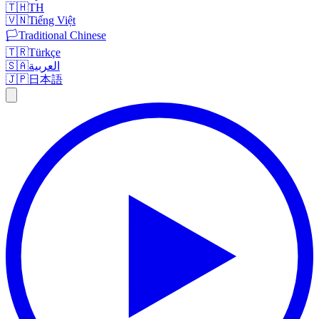
🇹🇭
TH
🇻🇳
Tiếng Việt
🏳️
Traditional Chinese
🇹🇷
Türkçe
🇸🇦
العربية
🇯🇵
日本語