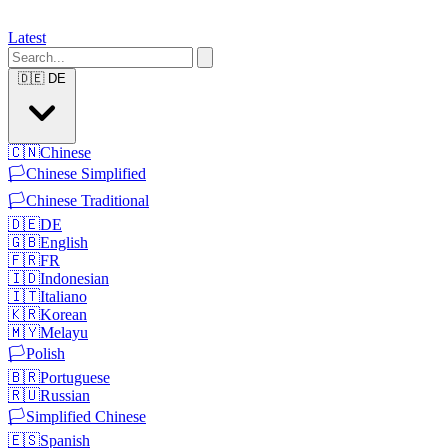
Latest
🇩🇪
DE
🇨🇳
Chinese
🏳️
Chinese Simplified
🏳️
Chinese Traditional
🇩🇪
DE
🇬🇧
English
🇫🇷
FR
🇮🇩
Indonesian
🇮🇹
Italiano
🇰🇷
Korean
🇲🇾
Melayu
🏳️
Polish
🇧🇷
Portuguese
🇷🇺
Russian
🏳️
Simplified Chinese
🇪🇸
Spanish