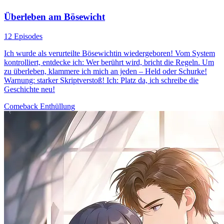
Überleben am Bösewicht
12 Episodes
Ich wurde als verurteilte Bösewichtin wiedergeboren! Vom System
kontrolliert, entdecke ich: Wer berührt wird, bricht die Regeln. Um
zu überleben, klammere ich mich an jeden – Held oder Schurke!
Warnung: starker Skriptverstoß! Ich: Platz da, ich schreibe die
Geschichte neu!
Comeback
Enthüllung