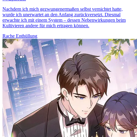
Nachdem ich mich gezwungenermaßen selbst vernichtet hatte,
wurde ich unerwartet an den Anfang zurückversetzt. Diesmal
erwachte ich mit einem System – dessen Nebenwirkungen beim
Kultivieren andere für mich ertragen können.
Rache
Enthüllung