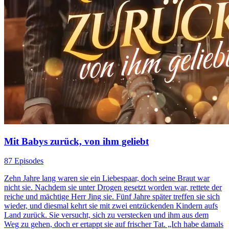
Mit Babys zurück, von ihm geliebt
87 Episodes
Zehn Jahre lang waren sie ein Liebespaar, doch seine Braut war
nicht sie. Nachdem sie unter Drogen gesetzt worden war, rettete der
reiche und mächtige Herr Jing sie. Fünf Jahre später treffen sie sich
wieder, und diesmal kehrt sie mit zwei entzückenden Kindern aufs
Land zurück. Sie versucht, sich zu verstecken und ihm aus dem
Weg zu gehen, doch er ertappt sie auf frischer Tat. „Ich habe damals