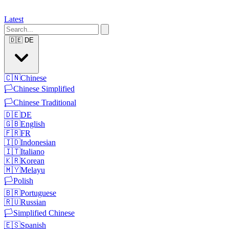
Latest
🇩🇪
DE
🇨🇳
Chinese
🏳️
Chinese Simplified
🏳️
Chinese Traditional
🇩🇪
DE
🇬🇧
English
🇫🇷
FR
🇮🇩
Indonesian
🇮🇹
Italiano
🇰🇷
Korean
🇲🇾
Melayu
🏳️
Polish
🇧🇷
Portuguese
🇷🇺
Russian
🏳️
Simplified Chinese
🇪🇸
Spanish