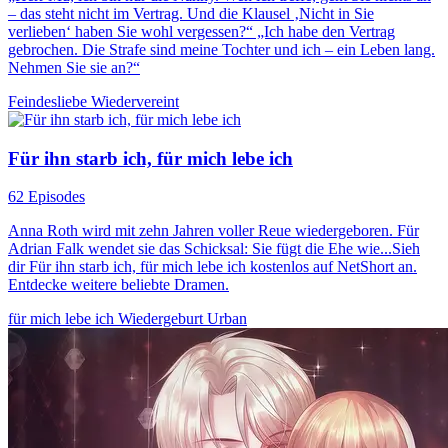
– das steht nicht im Vertrag. Und die Klausel ‚Nicht in Sie
verlieben‘ haben Sie wohl vergessen?“ „Ich habe den Vertrag
gebrochen. Die Strafe sind meine Tochter und ich – ein Leben lang.
Nehmen Sie sie an?“
Feindesliebe
Wiedervereint
Für ihn starb ich, für mich lebe ich
62 Episodes
Anna Roth wird mit zehn Jahren voller Reue wiedergeboren. Für
Adrian Falk wendet sie das Schicksal: Sie fügt die Ehe wie...Sieh
dir Für ihn starb ich, für mich lebe ich kostenlos auf NetShort an.
Entdecke weitere beliebte Dramen.
für mich lebe ich
Wiedergeburt
Urban