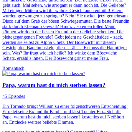
geht auch. Mal sehen, wie arrogant er dann noch ist. Die Geliebte?
Mit einigen Mitteln wird ihr wahres Gesicht auch enthüllt! Eltern
wurden gezwungen zu springen? Nein! Sie rocken jetzt gemeinsam
Disco auf dem Grab der bösen Schwiegermutter. Die beste Freundin
starb durch Ehemann-Gewalt? Hmm… so einen tollen Mann
können wir doch der besten Freundin der Geliebte schenken. Die
pleitegegangenen Freunde? Gebt jedem ne Geschäftsidee – zack,
werden sie selbst zu Alpha-Chefs. Der Bösewicht mit diesem
Gesicht, den Bauchmuskeln, diese… äh…. Er muss die Hauptfigur
sein. Was? Ihr fragt wie ich heiße? Ich winke dem Bösewicht:
Schatz, erzähl’s ihnen. Der Bösewicht grinst: meine Frau.
Romantisch
Papa, warum hast du mich sterben lassen?
45 Episodes
Ein Tornado bringt William zu einer folgenschweren Entscheidung:
Er rettet seine Ex und ihr Kind – und lässt Tochter Fio...Sieh dir
Papa, warum hast du mich sterben lassen? kostenlos auf NetShort
an. Entdecke weitere beliebte Dramen.