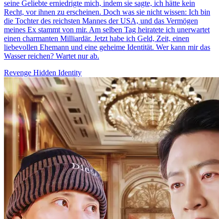
seine Geliebte erniedrigte mich, indem sie sagte, ich hätte kein
Recht, vor ihnen zu erscheinen. Doch was sie nicht wissen: Ich bin
die Tochter des reichsten Mannes der USA, und das Vermögen
meines Ex stammt von mir. Am selben Tag heiratete ich unerwartet
einen charmanten Milliardär. Jetzt habe ich Geld, Zeit, einen
liebevollen Ehemann und eine geheime Identität. Wer kann mir das
Wasser reichen? Wartet nur ab.
Revenge
Hidden Identity