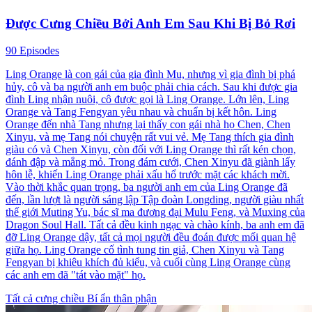
Được Cưng Chiều Bởi Anh Em Sau Khi Bị Bỏ Rơi
90 Episodes
Ling Orange là con gái của gia đình Mu, nhưng vì gia đình bị phá
hủy, cô và ba người anh em buộc phải chia cách. Sau khi được gia
đình Ling nhận nuôi, cô được gọi là Ling Orange. Lớn lên, Ling
Orange và Tang Fengyan yêu nhau và chuẩn bị kết hôn. Ling
Orange đến nhà Tang nhưng lại thấy con gái nhà họ Chen, Chen
Xinyu, và mẹ Tang nói chuyện rất vui vẻ. Mẹ Tang thích gia đình
giàu có và Chen Xinyu, còn đối với Ling Orange thì rất kén chọn,
đánh đập và mắng mỏ. Trong đám cưới, Chen Xinyu đã giành lấy
hôn lễ, khiến Ling Orange phải xấu hổ trước mặt các khách mời.
Vào thời khắc quan trọng, ba người anh em của Ling Orange đã
đến, lần lượt là người sáng lập Tập đoàn Longding, người giàu nhất
thế giới Muting Yu, bác sĩ ma đương đại Mulu Feng, và Muxing của
Dragon Soul Hall. Tất cả đều kinh ngạc và chào kính, ba anh em đã
đỡ Ling Orange dậy, tất cả mọi người đều đoán được mối quan hệ
giữa họ. Ling Orange cố tình tung tin giả, Chen Xinyu và Tang
Fengyan bị khiêu khích đủ kiểu, và cuối cùng Ling Orange cùng
các anh em đã "tát vào mặt" họ.
Tất cả cưng chiều
Bí ẩn thân phận