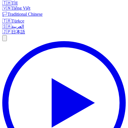
🇹🇭
TH
🇻🇳
Tiếng Việt
🏳️
Traditional Chinese
🇹🇷
Türkçe
🇸🇦
العربية
🇯🇵
日本語