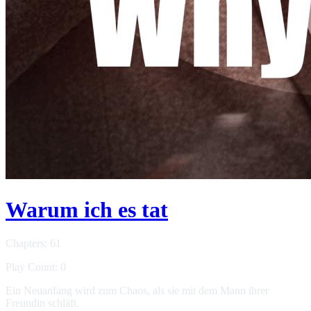
Warum ich es tat
Chapters: 61
Play Count: 0
Ein Neuanfang wird zum Chaos, als sie mit dem Mann ihrer
Freundin schläft.