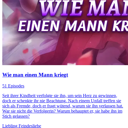
Wie man einen Mann kriegt
51 Episodes
Seit ihrer Kindheit verfolgte sie ihn, um sein Herz zu gewinnen,
doch er schenkte ihr nie Beachtung. Nach einem Unfall treffen sie
sich als Fremde, doch er fragt wütend, warum sie ihn verlassen hat.
War sie nicht die Verfolgerin? Warum behauptet er, sie habe ihn im
Stich gelassen?
Liebling
Feindesliebe