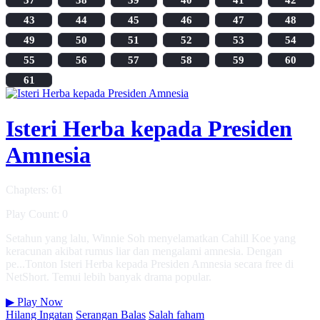
43
44
45
46
47
48
49
50
51
52
53
54
55
56
57
58
59
60
61
Isteri Herba kepada Presiden
Amnesia
Chapters: 61
Play Count: 0
Setahun yang lalu, Winnie Soh menyelamatkan Cahill Koe yang
keracunan akibat rumus liar dan mengalami amnesia. Dengan
pe...Tonton Isteri Herba kepada Presiden Amnesia secara free di
NetShort. Temui lebih banyak drama popular.
▶
Play Now
Hilang Ingatan
Serangan Balas
Salah faham