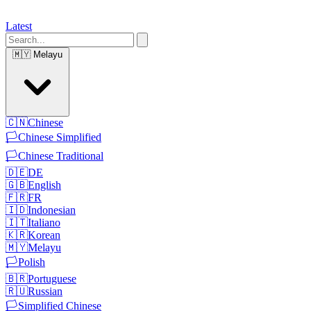
Latest
🇲🇾
Melayu
🇨🇳
Chinese
🏳️
Chinese Simplified
🏳️
Chinese Traditional
🇩🇪
DE
🇬🇧
English
🇫🇷
FR
🇮🇩
Indonesian
🇮🇹
Italiano
🇰🇷
Korean
🇲🇾
Melayu
🏳️
Polish
🇧🇷
Portuguese
🇷🇺
Russian
🏳️
Simplified Chinese