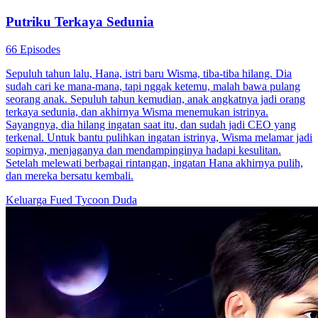
Putriku Terkaya Sedunia
66 Episodes
Sepuluh tahun lalu, Hana, istri baru Wisma, tiba-tiba hilang. Dia
sudah cari ke mana-mana, tapi nggak ketemu, malah bawa pulang
seorang anak. Sepuluh tahun kemudian, anak angkatnya jadi orang
terkaya sedunia, dan akhirnya Wisma menemukan istrinya.
Sayangnya, dia hilang ingatan saat itu, dan sudah jadi CEO yang
terkenal. Untuk bantu pulihkan ingatan istrinya, Wisma melamar jadi
sopirnya, menjaganya dan mendampinginya hadapi kesulitan.
Setelah melewati berbagai rintangan, ingatan Hana akhirnya pulih,
dan mereka bersatu kembali.
Keluarga Fued
Tycoon
Duda