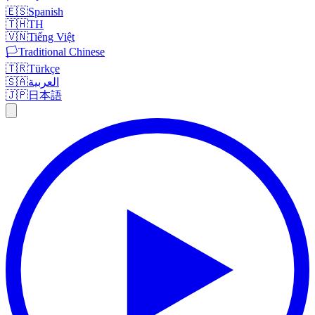
🇪🇸
Spanish
🇹🇭
TH
🇻🇳
Tiếng Việt
🏳️
Traditional Chinese
🇹🇷
Türkçe
🇸🇦
العربية
🇯🇵
日本語