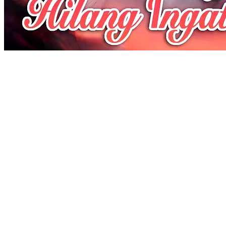
Anak Manis yang Hilang Ingatan
64 Episodes
Setelah tiga tahun menikah kontrak, sang wanita memilih berpisah
karena rumor tentang cinta pertama sang pria. Namun, di hari
perceraian, sang pria mengalami kecelakaan dan hilang ingatan. Saat
terbangun di rumah sakit, ia hanya mengingat istrinya sebagai satu-
satunya orang yang ia cintai.
Romansa Urban
Romansa
Ceo