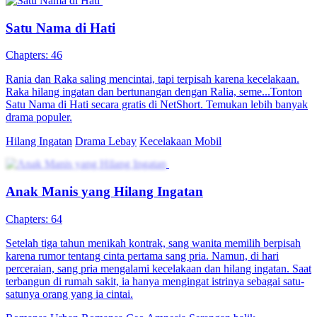
Anak CEO yang Lupa Ingatan
Chapters: 40
Diceritakan (STEVEN)seorang laki laki yang menjadi anak CEO
mengalami kecelakaan yangdirencanakan oleh sodara tirinya agar
dia tidak bisa mendapatkan harta warisan dari ayahnya yang seorang
CEO, ayahnya sudah terbaring sakit selama 3 bulan dan sudah
menyiapkan pembagian harta warisannya keluargaDiningrat untuk
anak kandungnya. Karena ketamakan dari saudara tiri dan ibu
tirinya, ia pun dicelakai dan mengalami hilang ingatan. Pada suatu
hari kecelakaannya , dia diselamatkan dan dirawat oleh wanita yang
cantik. Wanita tersebut adalah mantan kekasih dari saudaratirinya.
Disuatu hari wanita tersebut bertemu dengan saudara tiri laki laki
tersebut, terjadiperbincangan serius tentang pernikahan saudara
tirinya dengan pacar barunya. Wanita itu diundang diacara
Pernikahan mantannya dan diwajibkan membawapasangan. Wanita
tersebut menceritakan semuanya ke laki laki, dan mengutuskan
mengajaklaki laki tersebut menghadiri pernikahan mantanya.
Dengan ingatan yang belum pulih laki laki itupun hadir diacar
pernikahan saudara tirinya. Terjadilah konflik dengan kehadiran
anak CEO yang mejadi pewaris tunggal kekayaan Diningrat.