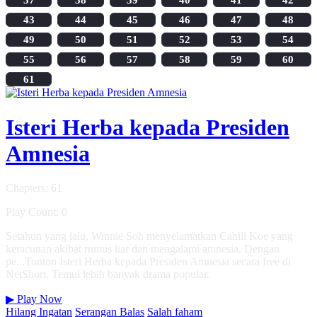
43
44
45
46
47
48
49
50
51
52
53
54
55
56
57
58
59
60
61
Isteri Herba kepada Presiden
Amnesia
Chapters: 61
Play Count: 0
Setahun yang lalu, Winnie Soh menyelamatkan Cahill Koe yang
keracunan akibat rumus liar dan mengalami amnesia. Dengan
pe...Tonton Isteri Herba kepada Presiden Amnesia secara free di
NetShort. Temui lebih banyak drama popular.
▶
Play Now
Hilang Ingatan
Serangan Balas
Salah faham