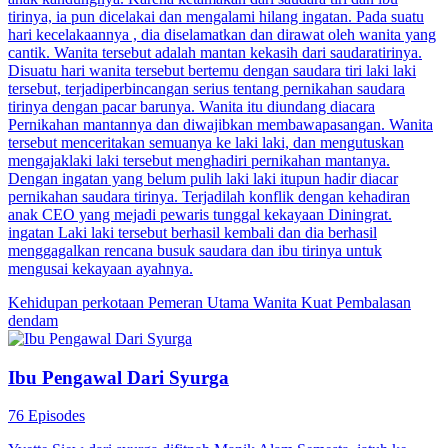
tirinya, ia pun dicelakai dan mengalami hilang ingatan. Pada suatu
hari kecelakaannya , dia diselamatkan dan dirawat oleh wanita yang
cantik. Wanita tersebut adalah mantan kekasih dari saudaratirinya.
Disuatu hari wanita tersebut bertemu dengan saudara tiri laki laki
tersebut, terjadiperbincangan serius tentang pernikahan saudara
tirinya dengan pacar barunya. Wanita itu diundang diacara
Pernikahan mantannya dan diwajibkan membawapasangan. Wanita
tersebut menceritakan semuanya ke laki laki, dan mengutuskan
mengajaklaki laki tersebut menghadiri pernikahan mantanya.
Dengan ingatan yang belum pulih laki laki itupun hadir diacar
pernikahan saudara tirinya. Terjadilah konflik dengan kehadiran
anak CEO yang mejadi pewaris tunggal kekayaan Diningrat.
ingatan Laki laki tersebut berhasil kembali dan dia berhasil
menggagalkan rencana busuk saudara dan ibu tirinya untuk
mengusai kekayaan ayahnya.
Kehidupan perkotaan
Pemeran Utama Wanita Kuat
Pembalasan
dendam
Ibu Pengawal Dari Syurga
76 Episodes