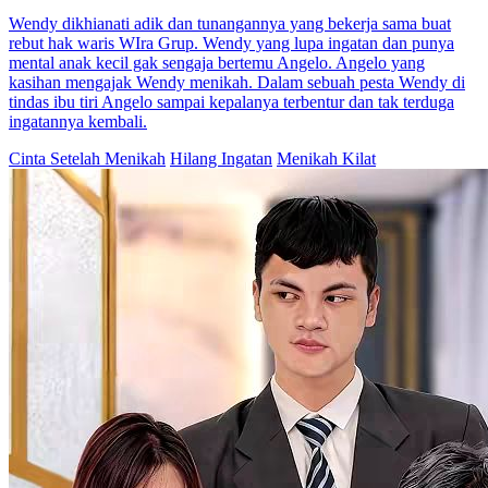
Cinta di Bawah Langit Bintang dan Bulan
46 Episodes
Lilufar & Ablaj bercinta.Ablaj hilang ingatan lepas kemalangan,
ditipu Lilafar bertunangan.Lilufar cuba sedarkan Ablaj tetapi
difitnah.Ablaj pulih ingatan.Lilafar rancang fitnah demi hancurkan
Lilufar.Dalam pertarungan maut, Ablaj minum racun selamatkan
Lilufar yang buta. Sebelum mati, Ablaj dermakan kornea. Lilufar
sembuh, bawa cinta Ablaj abadi.
Hilang Ingatan
Melodrama
Kemalangan Kereta
Terjebak Dendam, Terikat Cinta
60 Episodes
Sebuah kebakaran memutus cinta pandangan pertama. Alya
menyelamatkan, tapi Raka—yang hilang ingatan—salah mengira
dan me...Tonton Terjebak Dendam, Terikat Cinta secara gratis di
NetShort. Temukan lebih banyak drama populer.