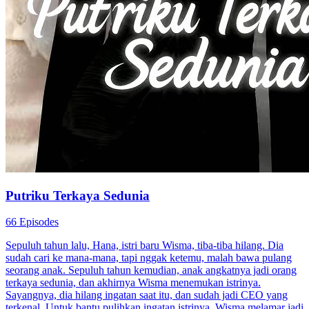
Romansa Urban
Romansa
Ceo
Cinta Dalam Ingatan Yang Hilang
62 Episodes
Sarah dan Hakim berkahwin atas aturan keluarga, tapi hubungan
mereka dingin. Selepas kemalangan, Kaiyan hilang ingatan
d...Tonton Cinta Dalam Ingatan Yang Hilang secara free di
NetShort. Temui lebih banyak drama popular.
Cinta selepas kahwin
Bayi Comel
Hilang Ingatan