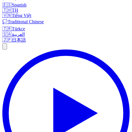
🇪🇸
Spanish
🇹🇭
TH
🇻🇳
Tiếng Việt
🏳️
Traditional Chinese
🇹🇷
Türkçe
🇸🇦
العربية
🇯🇵
日本語