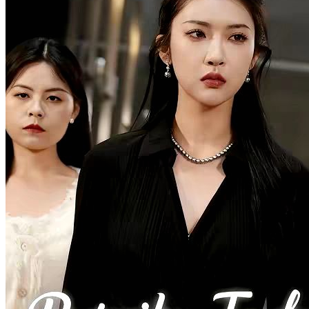
Anak Manis yang Hilang Ingatan
64 Episodes
Setelah tiga tahun menikah kontrak, sang wanita memilih berpisah
karena rumor tentang cinta pertama sang pria. Namun, di hari
perceraian, sang pria mengalami kecelakaan dan hilang ingatan. Saat
terbangun di rumah sakit, ia hanya mengingat istrinya sebagai satu-
satunya orang yang ia cintai.