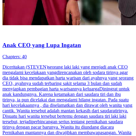
tindas ibu tiri Angelo sampai kepalanya terbentur dan tak terduga
ingatannya kembali.
Cinta Setelah Menikah
Hilang Ingatan
Menikah Kilat