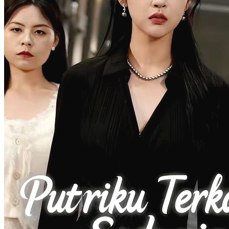
Rania dan Raka saling mencintai, tapi terpisah karena kecelakaan.
Raka hilang ingatan dan bertunangan dengan Ralia, seme...Tonton
Satu Nama di Hati secara gratis di NetShort. Temukan lebih banyak
drama populer.
Hilang Ingatan
Drama Lebay
Kecelakaan Mobil