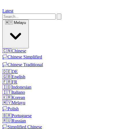
Latest
🇲🇾
Melayu
🇨🇳
Chinese
🏳️
Chinese Simplified
🏳️
Chinese Traditional
🇩🇪
DE
🇬🇧
English
🇫🇷
FR
🇮🇩
Indonesian
🇮🇹
Italiano
🇰🇷
Korean
🇲🇾
Melayu
🏳️
Polish
🇧🇷
Portuguese
🇷🇺
Russian
🏳️
Simplified Chinese