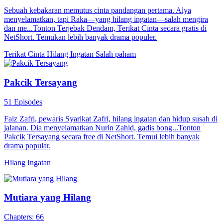
Putriku Terkaya Sedunia
66 Episodes
Sepuluh tahun lalu, Hana, istri baru Wisma, tiba-tiba hilang. Dia
sudah cari ke mana-mana, tapi nggak ketemu, malah bawa pulang
seorang anak. Sepuluh tahun kemudian, anak angkatnya jadi orang
terkaya sedunia, dan akhirnya Wisma menemukan istrinya.
Sayangnya, dia hilang ingatan saat itu, dan sudah jadi CEO yang
terkenal. Untuk bantu pulihkan ingatan istrinya, Wisma melamar jadi
sopirnya, menjaganya dan mendampinginya hadapi kesulitan.
Setelah melewati berbagai rintangan, ingatan Hana akhirnya pulih,
dan mereka bersatu kembali.
Keluarga Fued
Tycoon
Duda