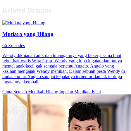
Related Dramas
Mutiara yang Hilang
66 Episodes
Wendy dikhianati adik dan tunangannya yang bekerja sama buat
rebut hak waris WIra Grup. Wendy yang lupa ingatan dan punya
mental anak kecil gak sengaja bertemu Angelo. Angelo yang
kasihan mengajak Wendy menikah. Dalam sebuah pesta Wendy di
tindas ibu tiri Angelo sampai kepalanya terbentur dan tak terduga
ingatannya kembali.
Cinta Setelah Menikah
Hilang Ingatan
Menikah Kilat