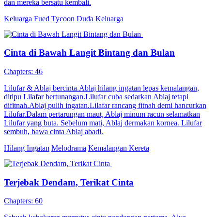
Anak Manis yang Hilang Ingatan
Chapters: 64
Setelah tiga tahun menikah kontrak, sang wanita memilih berpisah
karena rumor tentang cinta pertama sang pria. Namun, di hari
perceraian, sang pria mengalami kecelakaan dan hilang ingatan. Saat
terbangun di rumah sakit, ia hanya mengingat istrinya sebagai satu-
satunya orang yang ia cintai.
Romansa Urban
Romansa
Ceo
Amnesia
Serangan balik
Cinta Dalam Ingatan Yang Hilang
Chapters: 62
Sarah dan Hakim berkahwin atas aturan keluarga, tapi hubungan