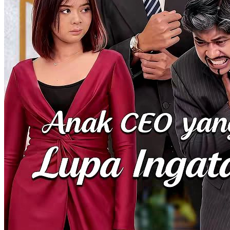
Terikat Cinta
Hilang Ingatan
Salah paham
Pakcik Tersayang
51 Episodes
Faiz Zafri, pewaris Syarikat Zafri, hilang ingatan dan hidup susah di
jalanan. Dia menyelamatkan Nurin Zahid, gadis bong...Tonton
Pakcik Tersayang secara free di NetShort. Temui lebih banyak
drama popular.
Hilang Ingatan
Mutiara yang Hilang
Chapters: 66
Wendy dikhianati adik dan tunangannya yang bekerja sama buat
rebut hak waris WIra Grup. Wendy yang lupa ingatan dan punya
mental anak kecil gak sengaja bertemu Angelo. Angelo yang
kasihan mengajak Wendy menikah. Dalam sebuah pesta Wendy di