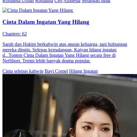
ingatan Laki laki tersebut berhasil kembali dan dia berhasil
menggagalkan rencana busuk saudara dan ibu tirinya untuk
mengusai kekayaan ayahnya.
Kehidupan perkotaan
Pemeran Utama Wanita Kuat
Pembalasan
dendam
Ibu Pengawal Dari Syurga
Chapters: 76
​​Yvette Siew dari syurga difitnah Manik Alam Semesta, jatuh ke
dunia hilang ingatan. Selamatkan Molly, diupah Xavier Le...Tonton
Ibu Pengawal Dari Syurga secara free di NetShort. Temui lebih
banyak drama popular.
Fantasi China
Bayi Comel
Hilang Ingatan
Satu Nama di Hati
Chapters: 46