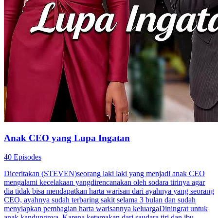
Anak CEO yang Lupa Ingatan
40 Episodes
Diceritakan (STEVEN)seorang laki laki yang menjadi anak CEO
mengalami kecelakaan yangdirencanakan oleh sodara tirinya agar
dia tidak bisa mendapatkan harta warisan dari ayahnya yang seorang
CEO, ayahnya sudah terbaring sakit selama 3 bulan dan sudah
menyiapkan pembagian harta warisannya keluargaDiningrat untuk
anak kandungnya. Karena ketamakan dari saudara tiri dan ibu