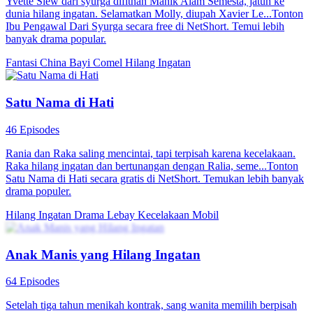
​​Yvette Siew dari syurga difitnah Manik Alam Semesta, jatuh ke
dunia hilang ingatan. Selamatkan Molly, diupah Xavier Le...Tonton
Ibu Pengawal Dari Syurga secara free di NetShort. Temui lebih
banyak drama popular.
Fantasi China
Bayi Comel
Hilang Ingatan
Satu Nama di Hati
46 Episodes
Rania dan Raka saling mencintai, tapi terpisah karena kecelakaan.
Raka hilang ingatan dan bertunangan dengan Ralia, seme...Tonton
Satu Nama di Hati secara gratis di NetShort. Temukan lebih banyak
drama populer.
Hilang Ingatan
Drama Lebay
Kecelakaan Mobil