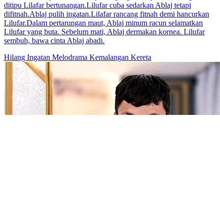
ditipu Lilafar bertunangan.Lilufar cuba sedarkan Ablaj tetapi
difitnah.Ablaj pulih ingatan.Lilafar rancang fitnah demi hancurkan
Lilufar.Dalam pertarungan maut, Ablaj minum racun selamatkan
Lilufar yang buta. Sebelum mati, Ablaj dermakan kornea. Lilufar
sembuh, bawa cinta Ablaj abadi.
Hilang Ingatan
Melodrama
Kemalangan Kereta