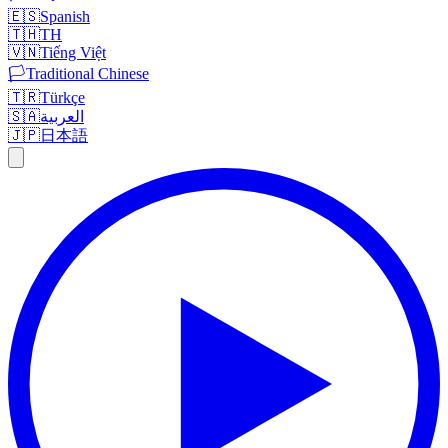
🇪🇸
Spanish
🇹🇭
TH
🇻🇳
Tiếng Việt
🏳️
Traditional Chinese
🇹🇷
Türkçe
🇸🇦
العربية
🇯🇵
日本語