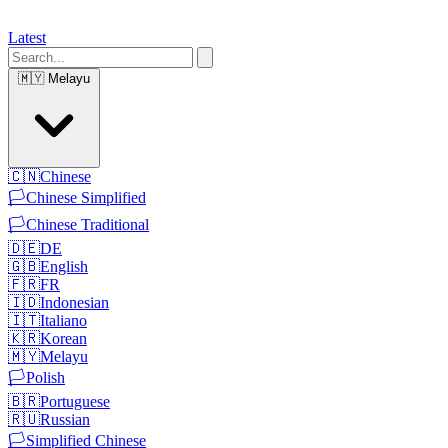
Latest
🇲🇾
Melayu
🇨🇳
Chinese
🏳️
Chinese Simplified
🏳️
Chinese Traditional
🇩🇪
DE
🇬🇧
English
🇫🇷
FR
🇮🇩
Indonesian
🇮🇹
Italiano
🇰🇷
Korean
🇲🇾
Melayu
🏳️
Polish
🇧🇷
Portuguese
🇷🇺
Russian
🏳️
Simplified Chinese