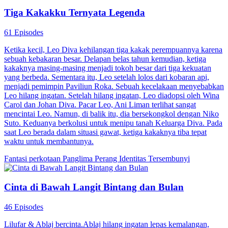
Tiga Kakakku Ternyata Legenda
61 Episodes
Ketika kecil, Leo Diva kehilangan tiga kakak perempuannya karena
sebuah kebakaran besar. Delapan belas tahun kemudian, ketiga
kakaknya masing-masing menjadi tokoh besar dari tiga kekuatan
yang berbeda. Sementara itu, Leo setelah lolos dari kobaran api,
menjadi pemimpin Paviliun Roka. Sebuah kecelakaan menyebabkan
Leo hilang ingatan. Setelah hilang ingatan, Leo diadopsi oleh Wina
Carol dan Johan Diva. Pacar Leo, Ani Liman terlihat sangat
mencintai Leo. Namun, di balik itu, dia bersekongkol dengan Niko
Suto. Keduanya berkolusi untuk menipu tanah Keluarga Diva. Pada
saat Leo berada dalam situasi gawat, ketiga kakaknya tiba tepat
waktu untuk membantunya.
Fantasi perkotaan
Panglima Perang
Identitas Tersembunyi
Cinta di Bawah Langit Bintang dan Bulan
46 Episodes
Lilufar & Ablaj bercinta.Ablaj hilang ingatan lepas kemalangan,