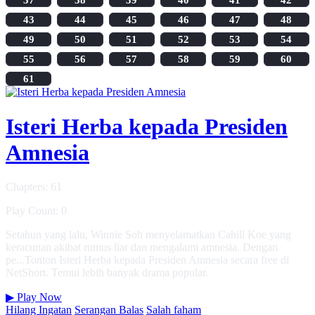
43
44
45
46
47
48
49
50
51
52
53
54
55
56
57
58
59
60
61
Isteri Herba kepada Presiden
Amnesia
Chapters: 61
Play Count: 0
Setahun yang lalu, Winnie Soh menyelamatkan Cahill Koe yang
keracunan akibat rumus liar dan mengalami amnesia. Dengan
pe...Tonton Isteri Herba kepada Presiden Amnesia secara free di
NetShort. Temui lebih banyak drama popular.
▶
Play Now
Hilang Ingatan
Serangan Balas
Salah faham