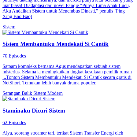
luar biasa! Diadaptasi dari novel Fanqie "Punya Lima Anak Lucu,
Aku Andalkan Sistem untuk Menembus Dinasti," penulis [Ping
Xing Bao Bao]
Sistem
Sistem Membantuku Mendekati Si Cantik
70 Episodes
Satpam kompleks bernama Agus mendapatkan sebuah sistem
misterius. Selama ia meningkatkan tingkat kesukaan pemilik rumah
...Tonton Sistem Membantuku Mendekati Si Cantik secara gratis di
NetShort. Temukan lebih banyak drama populer.
Serangan Balik
Sistem
Modern
Staminaku Dicuri Sistem
62 Episodes
Alya, seorang streamer tari, terikat Sistem Transfer Energi oleh