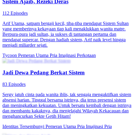
Seorang mahasiswa yang biasa-biasa saja, setelah diputuskan oleh
pacarnya, mengalami muntah darah dan tanpa sengaja
membangkitkan Sistem Sultan. Dengan sistem itu, dia menjadi
konglomerat bisnis, menangkan hati banyak wanita dan berhasil
membalas dendam.
Tycoon
Pemeran Utama Pria
Imajinasi Perkotaan
Sistem Dewa untuk Kesuksesan
79 Episodes
Rizky pernah dijebak dan kehilangan segalanya oleh Fajar. Setelah
terlahir kembali di masa kuliah, ia mendapatkan Sistem Pilihan
Super. Bersama Putri, Rizky memanfaatkan sistem untuk membalas
dendam dan menuju puncak kesuksesan.
Harem
Pemeran Utama Pria
Imajinasi Perkotaan