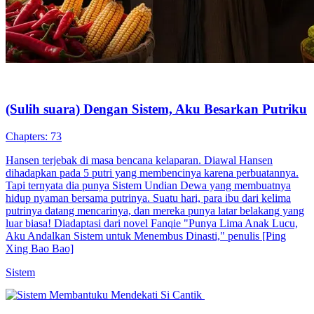
Tycoon
Pemeran Utama Pria
Imajinasi Perkotaan
Bocah Kepala Desa Mengubah Dunia
80 Episodes
Di usia lima tahun, Putri Lestari diangkat menjadi Kepala Desa
Nirwana berkat takdir Bintang Raja. Saat desa terancam kelaparan
dan kemiskinan, ia mengaktifkan Sistem Kepala Desa Terhebat,
merekrut orang-orang unik, serta memanfaatkan barang modern dari
Toko Sistem. Dengan kecerdikan dan bantuan sistem, Putri Lestari
membawa desa kecilnya menuju kemakmuran.
Drama Periode
Romansa
Serangan balik
Menjadi Ibu Suri dengan Sistem
40 Episodes
Sri, seorang ibu modern, terpilih oleh Sistem Keturunan dan
terlempar ke Kerajaan Jayasakti sebagai pelayan istana. Berkat
bantuan sistem, ia melahirkan anak kembar tanpa rasa sakit, namun