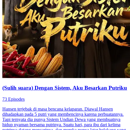
(Sulih suara) Dengan Sistem, Aku Besarkan Putriku
73 Episodes
Hansen terjebak di masa bencana kelaparan. Diawal Hansen
dihadapkan pada 5 putri yang membencinya karena perbuatannya.
Tapi ternyata dia punya Sistem Undian Dewa yang membuatnya
hidup nyaman bersama putrinya. Suatu hari, para ibu dari kelima
putrinya datang mencarinya, dan mereka punya latar belakang yang