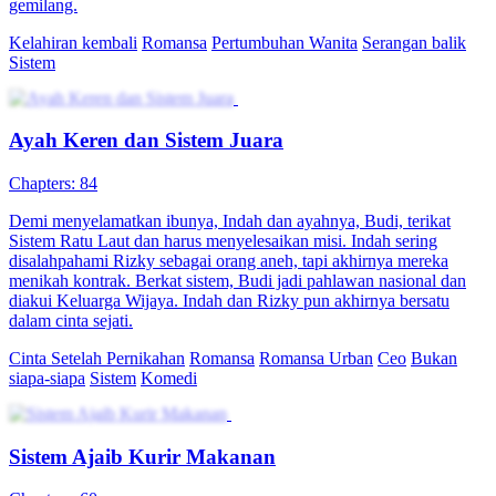
Cinta dan Sistem Ajaib
Chapters: 80
Putri yang menderita kanker stadium akhir, tiba-tiba terikat dengan
Sistem Si Pintar berwujud adik kampus. Sistem menawarkan
harapan hidup jika tugas-tugas berhasil diselesaikan. Persaingan
antara Yohan dan sistem pun terjadi demi perhatian Putri. Yohan
akhirnya mengungkap rahasia: sistem itu ciptaannya demi
selamatkan Putri.
Romantis Pemuda
Romansa
Romansa Fantasi
Serangan balik
Sistem