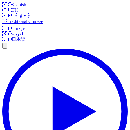
🇪🇸
Spanish
🇹🇭
TH
🇻🇳
Tiếng Việt
🏳️
Traditional Chinese
🇹🇷
Türkçe
🇸🇦
العربية
🇯🇵
日本語