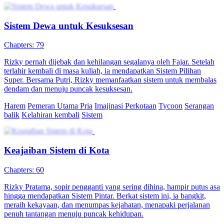
(Sulih suara) Dengan Sistem, Aku Besarkan Putriku
Chapters: 73
Hansen terjebak di masa bencana kelaparan. Diawal Hansen
dihadapkan pada 5 putri yang membencinya karena perbuatannya.
Tapi ternyata dia punya Sistem Undian Dewa yang membuatnya
hidup nyaman bersama putrinya. Suatu hari, para ibu dari kelima
putrinya datang mencarinya, dan mereka punya latar belakang yang
luar biasa! Diadaptasi dari novel Fanqie "Punya Lima Anak Lucu,
Aku Andalkan Sistem untuk Menembus Dinasti," penulis [Ping