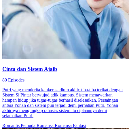
Cinta dan Sistem Ajaib
80 Episodes
Putri yang menderita kanker stadium akhir, tiba-tiba terikat dengan
Sistem Si Pintar berwujud adik kampus. Sistem menawarkan
harapan hidup jika tugas-tugas berhasil diselesaikan. Persaingan
antara Yohan dan sistem pun terjadi demi perhatian Putri. Yohan
akhirnya mengungkap rahasia: sistem itu ciptaannya demi
selamatkan Putri.
Romantis Pemuda
Romansa
Romansa Fantasi