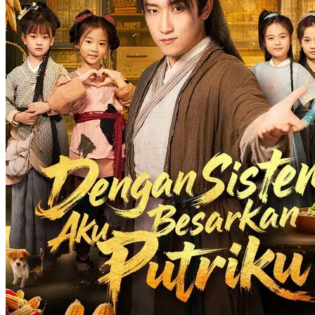
Keajaiban Sistem di Kota
60 Episodes
Rizky Pratama, sopir pengganti yang sering dihina, hampir putus asa
hingga mendapatkan Sistem Pintar. Berkat sistem ini, ia bangkit,
meraih kekayaan, dan menumpas kejahatan, menapaki perjalanan
penuh tantangan menuju puncak kehidupan.