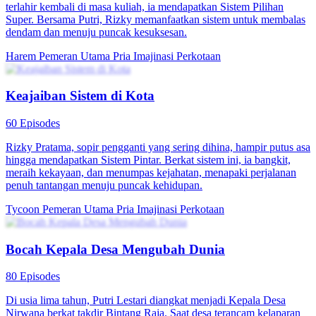
84 Episodes
Demi menyelamatkan ibunya, Indah dan ayahnya, Budi, terikat
Sistem Ratu Laut dan harus menyelesaikan misi. Indah sering
disalahpahami Rizky sebagai orang aneh, tapi akhirnya mereka
menikah kontrak. Berkat sistem, Budi jadi pahlawan nasional dan
diakui Keluarga Wijaya. Indah dan Rizky pun akhirnya bersatu
dalam cinta sejati.
Cinta Setelah Pernikahan
Romansa
Romansa Urban
Sistem Ajaib Kurir Makanan
60 Episodes
Rizky Pratama, seorang kurir muda, secara tak sengaja
mengaktifkan Sistem Penilaian Balik: ulasan buruk membawa
hukuman, ulasan baik memberi hadiah. Rizky jadi rebutan antara
Putri Arya dan Indah, menghadapi intrik, cinta, dan tantangan.
Dengan sistem ajaib, Rizky naik kelas jadi pria idaman Kota Mega.
Harem
Pemeran Utama Pria
Imajinasi Perkotaan