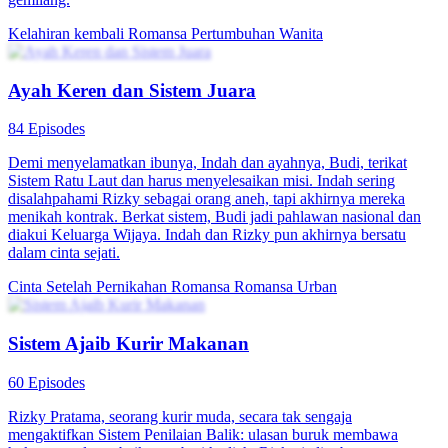
Kuliner Gila Sistem Sakti
174 Episodes
Si pekerja keras yang sial, Sean, mengaktifkan Sistem Kuliner Acak.
Setiap minggu, ia harus berjualan makanan di lokasi yang
ditentukan sistem, termasuk tempat aneh seperti rumah sakit
proktologi dan lokasi kencan buta. Meskipun tempatnya nyeleneh,
dagangannya laris manis. Berkat hadiah melimpah, hidupnya pun
berubah total.
Imajinasi Perkotaan
Pemeran Utama Pria
Bukan siapa-siapa
Sistem Investasi Sakti
80 Episodes