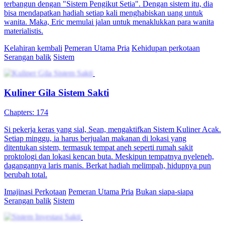
83 Episodes
Sergy jatuh cinta pada wanita iblis, tak sengaja mengaktifkan sistem
absensi harian. Tinggal bersama istrinya, dia terus presensi sistem
dan meningkatkan kekuatan. Untuk bersatu kembali dengan istrinya
dan membantu kakaknya, dia menjelajahi Wilayah Kekacauan dan
menghancurkan Sekte Getih Hitam!
Identitas Tersembunyi
Pemeran Utama Pria
Imajinasi Pria