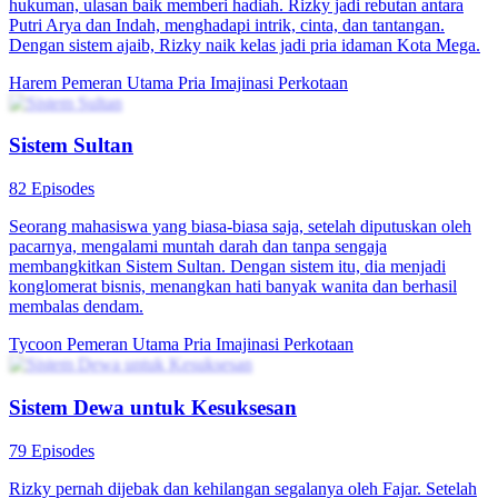
Pemuda pengangguran Sadana secara tak sengaja mendapatkan
Sistem Investasi Sakti, namun tak punya modal. Saat berusaha
meminjam uang, ia terus ditolak. Untung ada Binar, primadona
sekelas Sadana, yang meminjaminya 200 juta. Dengan bantuan
sistem itu, Sadana pun sukses besar dan jadi orang kaya.
Imajinasi Perkotaan
Sistem
Pembalasan dendam
Sistem Membawaku Jadi Juara
63 Episodes
Setelah segalanya direbut oleh Putri Indah lewat sistem tukar, Putri
Ayu terlahir kembali. Dengan sistem tukar-balik, ia melawan
kecurangan dan favoritisme, membuktikan kecerdasannya dengan
nilai ujian tertinggi. Putri Ayu akhirnya membongkar kedok Putri
Indah, meraih pengakuan akademik, dan memilih jalan hidup yang
gemilang.
Kelahiran kembali
Romansa
Pertumbuhan Wanita
Ayah Keren dan Sistem Juara