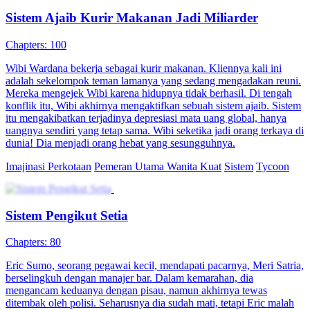
terikat Sistem Bertahan Hidup. Dengan pengalaman dan sistem, ia
melindungi keluarga dari kelaparan, mengalahkan musuh, serta
menyelamatkan Bola Putih. Saat keadaan stabil, Gina
memperkenalkan benih padi unggul yang menyejahterakan keluarga
dan rakyat.
Pemeran Utama Wanita Kuat
Romansa
Periode Romantis
Sistem Ajaib, Rezeki Deras
112 Episodes
Arif Utama, satpam bergaji kecil, tiba-tiba mendapat Sistem Sultan
yang memberinya kekayaan tiap kali menaklukkan wanita matre.
Berpura-pura jadi sultan, ia sukses di tantangan pertama dan
mendapat supercar. Dengan hadiah sistem, Arif naik level hingga
menjadi miliarder sejati.
Tycoon
Pemeran Utama Pria
Imajinasi Perkotaan
Jadi Dewa Pedang Berkat Sistem