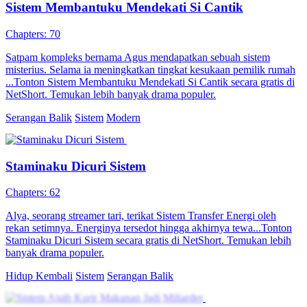
memicu kecemburuan Dewi Agung dan Permaisuri. Dengan
kecerdikan dan dukungan anak-anaknya, Sri berhasil meraih
kesempatan hidup lebih baik.
Pemeran Utama Wanita Kuat
Romansa
Drama Periode
Hidup Bebas Berkat Sistem Jodoh
86 Episodes
Rama berkenalan dengan Aulia Pratama secara online dan mengaku
sebagai anak orang kaya. Setelah terikat dengan Sistem Jodoh,
semua kebohongannya harus diwujudkan. Dengan bantuan sistem,
Rama membangun citra baru, menemukan rahasia keluarga, dan
kisah cintanya dengan Aulia pun berkembang.
Tycoon
Pemeran Utama Pria
Imajinasi Perkotaan
Sistem Penyelamat di Masa Sulit
80 Episodes
Gina Gin, pejuang dari dunia kiamat, terlempar ke masa lalu dan