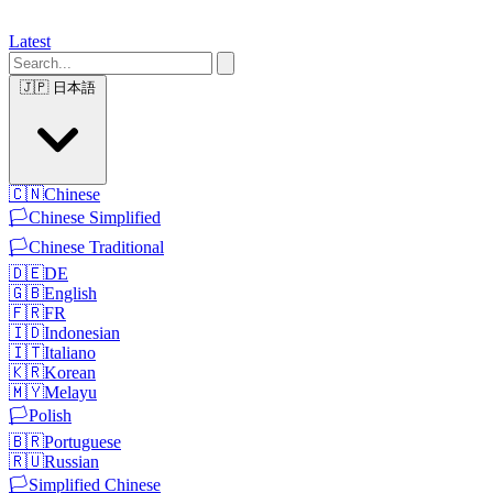
Latest
🇯🇵
日本語
🇨🇳
Chinese
🏳️
Chinese Simplified
🏳️
Chinese Traditional
🇩🇪
DE
🇬🇧
English
🇫🇷
FR
🇮🇩
Indonesian
🇮🇹
Italiano
🇰🇷
Korean
🇲🇾
Melayu
🏳️
Polish
🇧🇷
Portuguese
🇷🇺
Russian
🏳️
Simplified Chinese