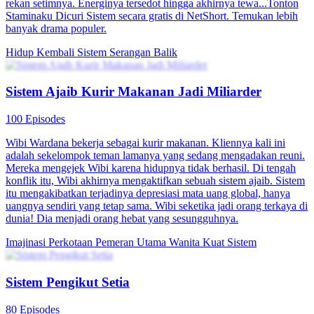
rekan setimnya. Energinya tersedot hingga akhirnya tewa...Tonton
Staminaku Dicuri Sistem secara gratis di NetShort. Temukan lebih
banyak drama populer.
Hidup Kembali
Sistem
Serangan Balik
Sistem Ajaib Kurir Makanan Jadi Miliarder
100 Episodes
Wibi Wardana bekerja sebagai kurir makanan. Kliennya kali ini
adalah sekelompok teman lamanya yang sedang mengadakan reuni.
Mereka mengejek Wibi karena hidupnya tidak berhasil. Di tengah
konflik itu, Wibi akhirnya mengaktifkan sebuah sistem ajaib. Sistem
itu mengakibatkan terjadinya depresiasi mata uang global, hanya
uangnya sendiri yang tetap sama. Wibi seketika jadi orang terkaya di
dunia! Dia menjadi orang hebat yang sesungguhnya.
Imajinasi Perkotaan
Pemeran Utama Wanita Kuat
Sistem
Sistem Pengikut Setia
80 Episodes