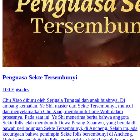
86 Episodes
Putri Ayu tanpa sengaja menjalin hubungan dengan Pratama Surya
dan baru menyadari calon suaminya adalah Pratama sendiri. Tanpa
tahu identitas Putri, Pratama jatuh cinta dan sempat salah mengira
wanita lain. Saat rahasia terbuka, Pratama akhirnya mengenali cinta
sejati dan kebenaran yang tersembunyi.
Cinta Setelah Pernikahan
Romansa
Romansa Urban
Ahli Pedang Tersembunyi
75 Episodes
Andre si ahli pembuat pedang, merasa tak tahan dikekang kerajaan
memutuskan memalsukan kematiannya setelah buat Pedang
P...Tonton Ahli Pedang Tersembunyi secara gratis di NetShort.
Temukan lebih banyak drama populer.
Identitas Tersembunyi
Cinta pandangan pertama
Serangan Balik
Keanggunan Tersembunyi