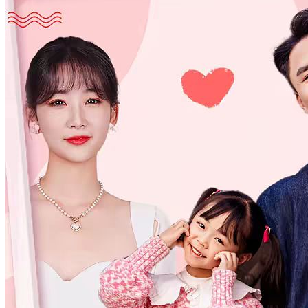
selalu membuatnya dihina dan menghilangkan rasa malunya di masa
lalu. Sementara itu, Mina, putri keluarga Linata yang sebenarnya,
tetap rendah hati dalam bertindak.
Identitas Tersembunyi
Lainnya
Pewaris
Asmara Terjalin Identitas Lain
80 Episodes
Oleh karena takdir, Eva Kurnia sang Megabintang bertemu dengan
Faiz Widodo, seorang bos perusahaan iklan. Demi melawan
paksaan keluarga, mereka menyamar dan bertemu di sebuah kencan
buta. Ketika menggunakan identitas asli, mereka tak menyukai satu
sama lain, tapi ketika menggunakan identitas yang lain, hubungan
asmara pun terjalin. Berbagai kejadian menghiasi kisah mereka,
hingga mereka menyadari perasaan satu sama lain.
Identitas Tersembunyi
Romansa Urban
Serangan balik
Siapa Putri Kaya Sebenarnya？