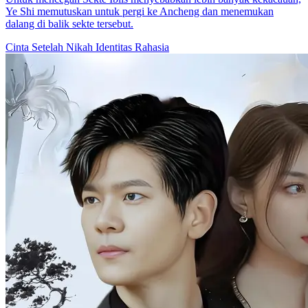
60 Episodes
Keanggunan Tersembunyi
Identitas Tersembunyi
Romansa
Romansa Urban
Peramal dan Cinta Tersembunyi
78 Episodes
Peramal dan Cinta Tersembunyi
Identitas Tersembunyi
Romansa
Romansa Fantasi
Rahasia Tersembunyi Tuan Besar
55 Episodes
Rahasia Tersembunyi Tuan Besar
Bayi Lucu
Romansa
Romansa Urban