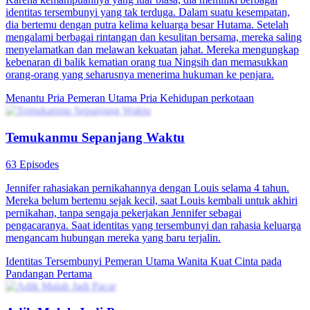
percaya bahwa orang yang menolongnya adalah Hua Yun. Li Qian
kemudian bergabung dengan Aula Naga Tersembunyi, di mana dia
belajar seni bela diri dewa dari tiga tetua dan mengalahkan koalisi
tiga negara yang datang untuk mengklaim Cincin Dewa Naga.
Sebagai hasilnya, Li Qian dinobatkan sebagai Hall Master yang
baru, memerintah dunia. Sekembalinya ke Kota Jiang, Li Qian
bertemu dengan Li Ruo Shuang, yang memintanya untuk kembali
ke keluarga. Dengan marah, Li Qian menolak, menyatakan bahwa
dia hanya akan kembali jika ayahnya mengakui kesalahannya.
Untuk mendapatkan pengampunan, Li Ruo Shuang menawarkan
mahar yang sangat besar untuk memenangkannya kembali. Li Qian
pergi ke Keluarga Hua untuk melamar Hua Yun, tetapi
menemukannya berselingkuh dengan mantan temannya Song
Yushu. Setelah diejek oleh keluarga Hua, Li Qian dengan marah
membatalkan pertunangannya, hanya untuk menemukan bahwa
orang yang menyelamatkannya bertahun-tahun yang lalu
sebenarnya adalah Hua Ya, putri adopsi keluarga Hua! Dengan
gembira, Li Qian melamar Hua Ya. Selama kompetisi hadiah
pertunangan, karena kesalahpahaman, mas kawin Hua Ya secara
keliru dihitung sebagai mas kawin Hua Yun. Dengan penuh
semangat, Hua Yun dan Song Yushu merencanakan lebih jauh, dan
mereka bertiga merencanakan untuk membunuh Li Qian. Li Qian
menghadiri Pesta Naga Sejati sendirian, di mana keluarga Hua
mengejeknya dan menggunakan mas kawin tersebut untuk
melemahkannya. Penguasa kota yang baru saja diangkat, Xiao