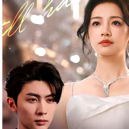
Temukanmu Sepanjang Waktu
63 Episodes
Jennifer rahasiakan pernikahannya dengan Louis selama 4 tahun.
Mereka belum bertemu sejak kecil, saat Louis kembali untuk akhiri
pernikahan, tanpa sengaja pekerjakan Jennifer sebagai
pengacaranya. Saat identitas yang tersembunyi dan rahasia keluarga
mengancam hubungan mereka yang baru terjalin.