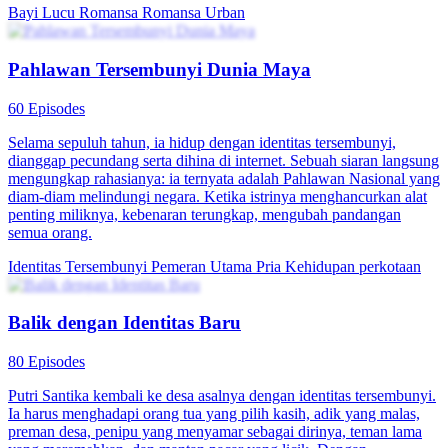
Bayi Lucu
Romansa
Romansa Urban
Pahlawan Tersembunyi Dunia Maya
60 Episodes
Selama sepuluh tahun, ia hidup dengan identitas tersembunyi,
dianggap pecundang serta dihina di internet. Sebuah siaran langsung
mengungkap rahasianya: ia ternyata adalah Pahlawan Nasional yang
diam-diam melindungi negara. Ketika istrinya menghancurkan alat
penting miliknya, kebenaran terungkap, mengubah pandangan
semua orang.
Identitas Tersembunyi
Pemeran Utama Pria
Kehidupan perkotaan
Balik dengan Identitas Baru
80 Episodes
Putri Santika kembali ke desa asalnya dengan identitas tersembunyi.
Ia harus menghadapi orang tua yang pilih kasih, adik yang malas,
preman desa, penipu yang menyamar sebagai dirinya, teman lama