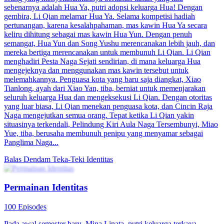
Penguasa Sekte Tersembunyi
100 Episodes
Chu Xiao diburu oleh Serigala Tunggal dan anak buahnya. Di
ambang kematian, Ye Shi, master dari Sekte Tersembunyi, muncul
dan menyelamatkan Chu Xiao, membunuh Lone Wolf dalam
prosesnya. Pada saat ini, Ye Shi menerima berita bahwa anggota
Sekte Iblis telah membunuh Dewa Perang Xuanwu, yang berada di
bawah perlindungan Sekte Tersembunyi, di Ancheng. Selain itu, ada
kecurigaan bahwa pemimpin Sekte Iblis bersembunyi di Ancheng.
Untuk mencegah Sekte Iblis menyebabkan lebih banyak kekacauan,
Ye Shi memutuskan untuk pergi ke Ancheng dan menemukan
dalang di balik sekte tersebut.
Cinta Setelah Nikah
Identitas Rahasia