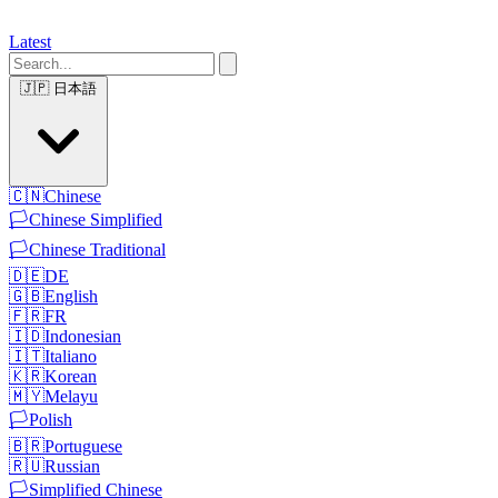
Latest
🇯🇵
日本語
🇨🇳
Chinese
🏳️
Chinese Simplified
🏳️
Chinese Traditional
🇩🇪
DE
🇬🇧
English
🇫🇷
FR
🇮🇩
Indonesian
🇮🇹
Italiano
🇰🇷
Korean
🇲🇾
Melayu
🏳️
Polish
🇧🇷
Portuguese
🇷🇺
Russian
🏳️
Simplified Chinese