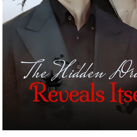
Demi Keluarga Tersembunyi
86 Episodes
Demi Keluarga Tersembunyi
Kembali
Pemeran Utama Pria
Fantasi perkotaan