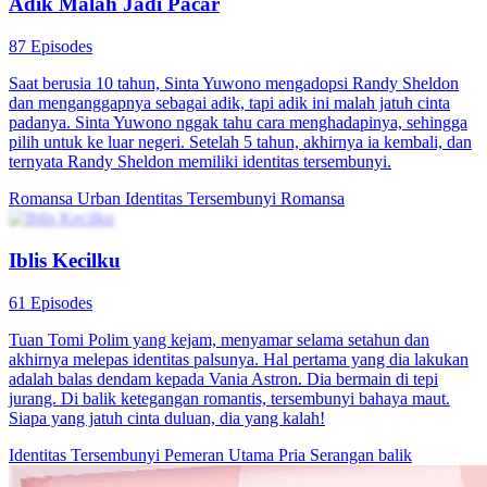
Tianlong, ayah dari Xiao Yan, tiba, berniat untuk memenjarakan
seluruh keluarga Hua dan mengeksekusi Li Qian. Dengan otoritas
yang luar biasa, Li Qian menekan penguasa kota, dan Cincin Raja
Naga mengejutkan semua orang. Tepat ketika Li Qian yakin
situasinya terkendali, Pelindung Kiri Aula Naga Tersembunyi, Miao
Yue, tiba, berusaha membunuh penipu yang menyamar sebagai
Panglima Naga...
Balas Dendam
Teka-Teki Identitas
Permainan Identitas
100 Episodes
Pada awal semester baru, Mina Linata, putri keluarga terkaya,
datang ke sekolah menaiki motor roda tiga usang dan membawa tas
karung goni. Penampilannya dihina teman-temannya. Tak lama
kemudian, sebuah mobil Rolls-Royce berhenti di depan gerbang
sekolah. Mina segera mengenali mobil tersebut, "Bukankah ini
mobil keluargaku?!" Orang yang turun dari mobil itu adalah Sisi
Linata, putri sopir keluarga Linata. Semua orang mengira gadis yang
baru datang itu adalah putri keluarga Linata dan segera
menyapanya. Mendengar bahwa sekolah akan mengadakan Kontes
Dewi, Sisi memutuskan untuk melepaskan identitas miskin yang