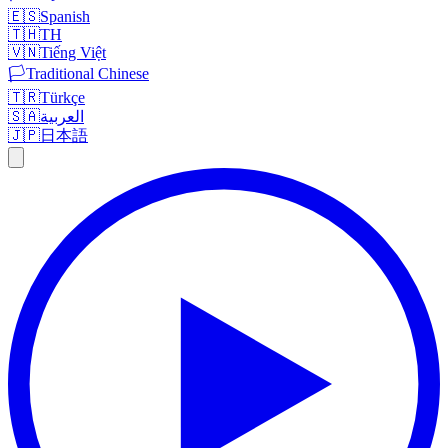
🇪🇸
Spanish
🇹🇭
TH
🇻🇳
Tiếng Việt
🏳️
Traditional Chinese
🇹🇷
Türkçe
🇸🇦
العربية
🇯🇵
日本語