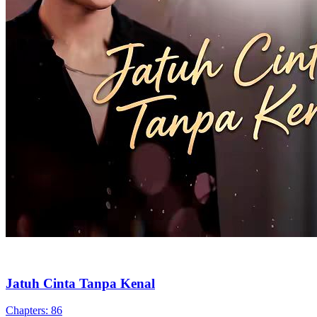
Identitas Tersembunyi
Pemeran Utama Wanita Kuat
Cinta pada
Pandangan Pertama
Adik Malah Jadi Pacar
87 Episodes
Saat berusia 10 tahun, Sinta Yuwono mengadopsi Randy Sheldon
dan menganggapnya sebagai adik, tapi adik ini malah jatuh cinta
padanya. Sinta Yuwono nggak tahu cara menghadapinya, sehingga
pilih untuk ke luar negeri. Setelah 5 tahun, akhirnya ia kembali, dan
ternyata Randy Sheldon memiliki identitas tersembunyi.
Romansa Urban
Identitas Tersembunyi
Romansa