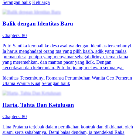
Nikah Kilat Tak Terpisah
82 Episodes
Ningsih Subrata adalah seorang dokter yang baik hati dan adil.
Karena kemampuannya yang luar biasa, dia memiliki berbagai
identitas tersembunyi yang tak terduga. Dalam suatu kesempatan,
dia bertemu dengan putra kelima keluarga besar Hutama. Setelah
mengalami berbagai rintangan dan kesulitan bersama, mereka saling
menyelamatkan dan melawan kekuatan jahat. Mereka mengungkap
kebenaran di balik kematian orang tua Ningsih dan memasukkan
orang-orang yang seharusnya menerima hukuman ke penjara.
Menantu Pria
Pemeran Utama Pria
Kehidupan perkotaan