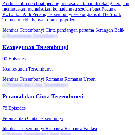
Rahasia Cucu Triliuner
80 Episodes
Putri Sultan yang baru pulang dari luar negeri memilih bekerja di
perusahaan kecil dengan identitas tersembunyi. Namun, ia terkejut
saat seseorang berpura-pura menjadi dirinya dan mengaku sebagai
pewaris kekayaan. Demi membongkar kebohongan itu, ia memulai
aksi balas dendam yang penuh kejutan.