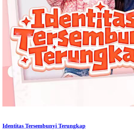
63 Episodes
Putri konglomerat Nadira diam-diam kembali dan masuk akademi
desain dengan identitas tersembunyi. Di jamuan pembukaan,
R...Tonton Siapa Putri Kaya Sebenarnya？ secara gratis di
NetShort. Temukan lebih banyak drama populer.
Identitas Tersembunyi
Putri Asli&Palsu
Serangan Balik