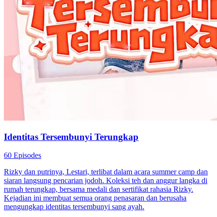
Identitas Tersembunyi Terungkap
60 Episodes
Rizky dan putrinya, Lestari, terlibat dalam acara summer camp dan
siaran langsung pencarian jodoh. Koleksi teh dan anggur langka di
rumah terungkap, bersama medali dan sertifikat rahasia Rizky.
Kejadian ini membuat semua orang penasaran dan berusaha
mengungkap identitas tersembunyi sang ayah.