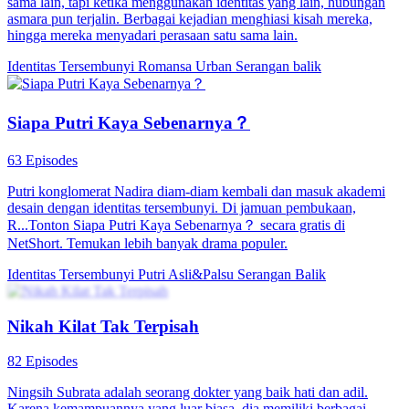
Naga yang Tersembunyi Mulai Bangkit
80 Episodes
Lima tahun yang lalu, Li Qian, tuan muda dari keluarga Li, dijebak
oleh saudara-saudaranya sendiri dan dipenjara, menjadi orang
buangan keluarga. Saudaranya, Li Huang, bahkan mengambil
kesempatan untuk mencuri Dragon Qi miliknya. Di ambang hidup
dan mati, Li Qian diselamatkan oleh Hua Ya, tetapi dia selalu