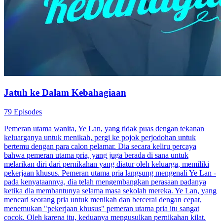
Jatuh ke Dalam Kebahagiaan
79 Episodes
Pemeran utama wanita, Ye Lan, yang tidak puas dengan tekanan
keluarganya untuk menikah, pergi ke pojok perjodohan untuk
bertemu dengan para calon pelamar. Dia secara keliru percaya
bahwa pemeran utama pria, yang juga berada di sana untuk
melarikan diri dari pernikahan yang diatur oleh keluarga, memiliki
pekerjaan khusus. Pemeran utama pria langsung mengenali Ye Lan -
pada kenyataannya, dia telah mengembangkan perasaan padanya
ketika dia membantunya selama masa sekolah mereka. Ye Lan, yang
mencari seorang pria untuk menikah dan bercerai dengan cepat,
menemukan "pekerjaan khusus" pemeran utama pria itu sangat
cocok. Oleh karena itu, keduanya mengusulkan pernikahan kilat.