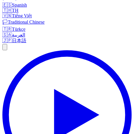
🇪🇸
Spanish
🇹🇭
TH
🇻🇳
Tiếng Việt
🏳️
Traditional Chinese
🇹🇷
Türkçe
🇸🇦
العربية
🇯🇵
日本語