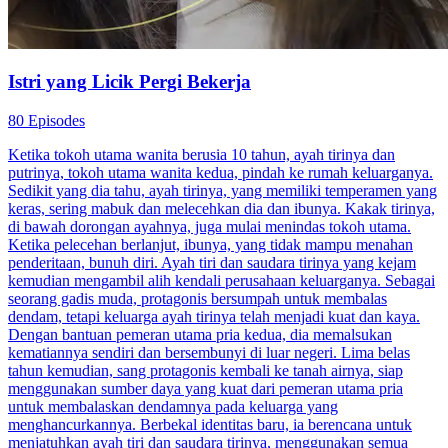
Istri yang Licik Pergi Bekerja
80 Episodes
Ketika tokoh utama wanita berusia 10 tahun, ayah tirinya dan
putrinya, tokoh utama wanita kedua, pindah ke rumah keluarganya.
Sedikit yang dia tahu, ayah tirinya, yang memiliki temperamen yang
keras, sering mabuk dan melecehkan dia dan ibunya. Kakak tirinya,
di bawah dorongan ayahnya, juga mulai menindas tokoh utama.
Ketika pelecehan berlanjut, ibunya, yang tidak mampu menahan
penderitaan, bunuh diri. Ayah tiri dan saudara tirinya yang kejam
kemudian mengambil alih kendali perusahaan keluarganya. Sebagai
seorang gadis muda, protagonis bersumpah untuk membalas
dendam, tetapi keluarga ayah tirinya telah menjadi kuat dan kaya.
Dengan bantuan pemeran utama pria kedua, dia memalsukan
kematiannya sendiri dan bersembunyi di luar negeri. Lima belas
tahun kemudian, sang protagonis kembali ke tanah airnya, siap
menggunakan sumber daya yang kuat dari pemeran utama pria
untuk membalaskan dendamnya pada keluarga yang
menghancurkannya. Berbekal identitas baru, ia berencana untuk
menjatuhkan ayah tiri dan saudara tirinya, menggunakan semua