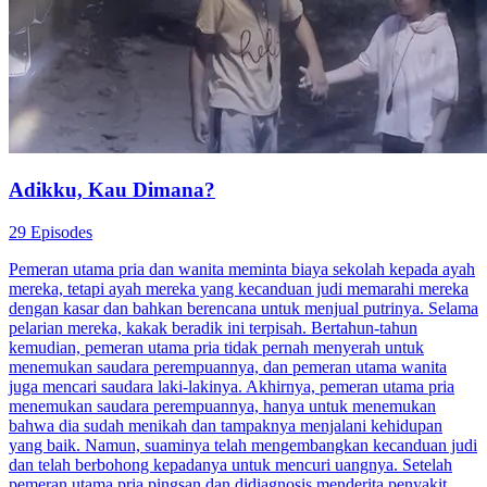
Adikku, Kau Dimana?
29 Episodes
Pemeran utama pria dan wanita meminta biaya sekolah kepada ayah
mereka, tetapi ayah mereka yang kecanduan judi memarahi mereka
dengan kasar dan bahkan berencana untuk menjual putrinya. Selama
pelarian mereka, kakak beradik ini terpisah. Bertahun-tahun
kemudian, pemeran utama pria tidak pernah menyerah untuk
menemukan saudara perempuannya, dan pemeran utama wanita
juga mencari saudara laki-lakinya. Akhirnya, pemeran utama pria
menemukan saudara perempuannya, hanya untuk menemukan
bahwa dia sudah menikah dan tampaknya menjalani kehidupan
yang baik. Namun, suaminya telah mengembangkan kecanduan judi
dan telah berbohong kepadanya untuk mencuri uangnya. Setelah
pemeran utama pria pingsan dan didiagnosis menderita penyakit