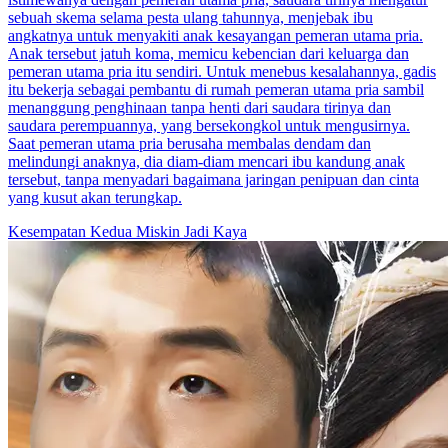
sebuah skema selama pesta ulang tahunnya, menjebak ibu
angkatnya untuk menyakiti anak kesayangan pemeran utama pria.
Anak tersebut jatuh koma, memicu kebencian dari keluarga dan
pemeran utama pria itu sendiri. Untuk menebus kesalahannya, gadis
itu bekerja sebagai pembantu di rumah pemeran utama pria sambil
menanggung penghinaan tanpa henti dari saudara tirinya dan
saudara perempuannya, yang bersekongkol untuk mengusirnya.
Saat pemeran utama pria berusaha membalas dendam dan
melindungi anaknya, dia diam-diam mencari ibu kandung anak
tersebut, tanpa menyadari bagaimana jaringan penipuan dan cinta
yang kusut akan terungkap.
Kesempatan Kedua
Miskin Jadi Kaya