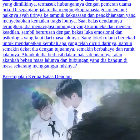
yang dimilikinya, termasuk hubungannya dengan pemeran utama
pria. Di sepanjang jalan, dia mengungkap rahasia gelap tentang
naiknya ayah tirinya ke tampuk kekuasaan dan pengkhianatan yang
menyebabkan kematian tragis ibunya. Saat balas dendamnya
terungkap, dia menavigasi hubungan yang kompleks dan mencari
keadilan, sambil berurusan dengan bekas luka emosional dan
psikologis yang kuat dari masa lalunya. Sang tokoh utama bertekad
untuk mendapatkan kembali apa yang telah dicuri darinya, namun
semakin dekat dia dengan tujuannya, semakin berbahaya dan rumit
jalannya. Akankah dia berhasil dalam balas dendamnya, atau
akankah beban masa lalunya dan hubungan yang dia bangun di
masa sekarang mengganggu misinya?
Kesempatan Kedua
Balas Dendam