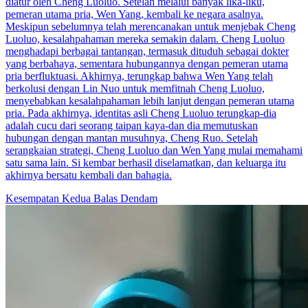
diatur oleh Cheng Luoluo. Setelah melalui banyak lika-liku,
pemeran utama pria, Wen Yang, kembali ke negara asalnya.
Meskipun sebelumnya telah merencanakan untuk menjebak Cheng
Luoluo, kesalahpahaman mereka semakin dalam. Cheng Luoluo
menghadapi berbagai tantangan, termasuk dituduh sebagai dokter
yang berbahaya, sementara hubungannya dengan pemeran utama
pria berfluktuasi. Akhirnya, terungkap bahwa Wen Yang telah
berkolusi dengan Lin Nuo untuk memfitnah Cheng Luoluo,
menyebabkan kesalahpahaman lebih lanjut dengan pemeran utama
pria. Pada akhirnya, identitas asli Cheng Luoluo terungkap-dia
adalah cucu dari seorang taipan kaya-dan dia memutuskan
hubungan dengan mantan musuhnya, Cheng Ruo. Setelah
serangkaian strategi, Cheng Luoluo dan Wen Yang mulai memahami
satu sama lain. Si kembar berhasil diselamatkan, dan keluarga itu
akhirnya bersatu kembali dan bahagia.
Kesempatan Kedua
Balas Dendam