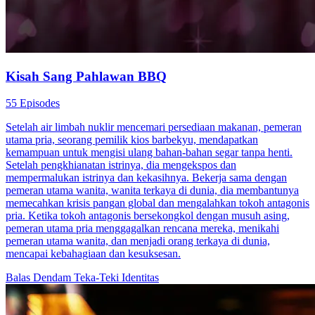
Kisah Sang Pahlawan BBQ
55 Episodes
Setelah air limbah nuklir mencemari persediaan makanan, pemeran
utama pria, seorang pemilik kios barbekyu, mendapatkan
kemampuan untuk mengisi ulang bahan-bahan segar tanpa henti.
Setelah pengkhianatan istrinya, dia mengekspos dan
mempermalukan istrinya dan kekasihnya. Bekerja sama dengan
pemeran utama wanita, wanita terkaya di dunia, dia membantunya
memecahkan krisis pangan global dan mengalahkan tokoh antagonis
pria. Ketika tokoh antagonis bersekongkol dengan musuh asing,
pemeran utama pria menggagalkan rencana mereka, menikahi
pemeran utama wanita, dan menjadi orang terkaya di dunia,
mencapai kebahagiaan dan kesuksesan.
Balas Dendam
Teka-Teki Identitas