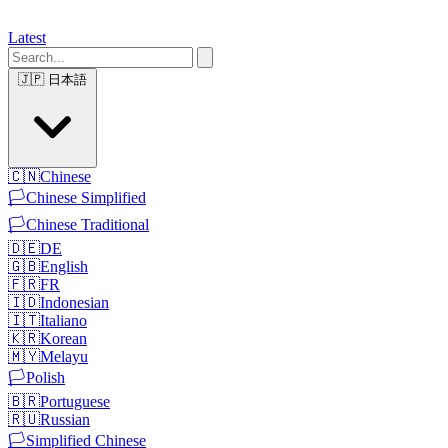
Latest
🇯🇵
日本語
🇨🇳
Chinese
🏳️
Chinese Simplified
🏳️
Chinese Traditional
🇩🇪
DE
🇬🇧
English
🇫🇷
FR
🇮🇩
Indonesian
🇮🇹
Italiano
🇰🇷
Korean
🇲🇾
Melayu
🏳️
Polish
🇧🇷
Portuguese
🇷🇺
Russian
🏳️
Simplified Chinese