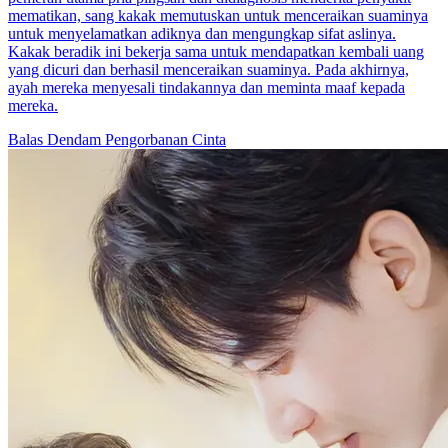
mematikan, sang kakak memutuskan untuk menceraikan suaminya
untuk menyelamatkan adiknya dan mengungkap sifat aslinya.
Kakak beradik ini bekerja sama untuk mendapatkan kembali uang
yang dicuri dan berhasil menceraikan suaminya. Pada akhirnya,
ayah mereka menyesali tindakannya dan meminta maaf kepada
mereka.
Balas Dendam
Pengorbanan Cinta