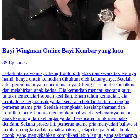
Bayi Wingman Online Bayi Kembar yang lucu
85 Episodes
Tokoh utama wanita, Cheng Luoluo, dijebak dan secara tak terduga
hamil, hanya untuk kemudian dihukum oleh keluarganya. Setelah
adik perempuannya mencuri anaknya, Cheng Luoluo diselamatkan
dan melahirkan anak kedua. Dia kemudian mencari seorang guru
untuk mempelajari sebuah keahlian. Enam tahun kemudian, dia
kembali ke negara asalnya dan secara kebetulan bertemu dengan
pemeran utama pria. Setelah serangkaian kesalahpahaman dan
konflik, Cheng Luoluo menemukan bahwa dia sebenarnya bukan
anak kandung dari keluarganya dan berencana untuk membalas
dendam. Selama proses ini, pemeran utama pria menyadari bahwa si
kembar mungkin adalah anak-anaknya, tetapi tes paternitas tidak
cocok, yang menyebabkan komplikasi lebih lanjut, yang sebenarnya