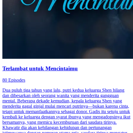
Terlambat untuk Mencintaimu
80 Episodes
Dua puluh tiga tahun yang lalu, putri kedua keluarga Shen hilang
dan dibesarkan oleh seorang wanita yang menderita gangguan
mental. Beberapa dekade kemudian, kepala keluarga Shen yang
menderita gagal ginjal mulai mencari putrinya—bukan karena cinta,
tetapi untuk memanfaatkannya sebagai donor. Gadis itu setuju untuk
kembali ke keluarga dengan syarat ibunya yang mengadopsinya ikut
bersamanya, yang memicu kecemburuan dari saudara tirinya.
Khawatir dia akan kehilangan kehidupan dan pertunangan
istimewanya dengan pemeran utama pria, saudara tirinya mengatur