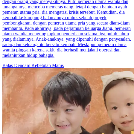
dengan orang yang menyakitinya. Putri pemeran utama wanita dan
tunangannya mencoba memeras uang, tetapi dengan bantuan ayah
pemeran utama pria, dia mengatasi krisis tersebut. Kemudian, dia
kembali ke kampung halamannya untuk sebuah proyek
pembongkaran, dengan pemeran utama pria yang secara diam-diam
membantu. Pada akhirnya, pada perjamuan keluarga Jiang, pemeran
utama wanita mengungkapkan penderitaan selama tiga puluh tahun
yang dialaminya. Anak-anaknya, yang dipenuhi dengan penyesalan,
sadar, dan keluarga itu bersatu kembali. Meskipun pemeran utama
wanita pingsan karena sakit, dia berhasil menjalani operasi dan
melanjutkan hidup bahagia.
Balas Dendam
Kebetulan Manis