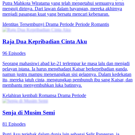
Putra Mahkota Wiratama yang telah mengetahui semuanya terus
menguji dirinya. Dari lawan dalam bayangan, mereka akhirnya
menjadi pasangan kuat yang bersatu mencari kebenaran.
Identitas Tersembunyi
Drama Periode
Periode Romantis
Raja Dua Kepribadian Cinta Aku
96 Episodes
Seorang mahasiswi abad ke-21 terlempar ke masa lalu dan menjadi
pelayan istana. Ia harus menghadapi Kaisar berkepribadian ganda,
namun justru mampu menenangkan sisi gelapnya. Dalam kedekatan
itu, mereka jatuh cinta, mengungkap pembunuh ibu sang Kaisar, dan
membantu menyembuhkan luka batinnya.
Kelahiran kembali
Romansa
Drama Periode
Senja di Musim Semi
81 Episodes
Putri Ayu terjebak dalam dunia lain sebagai Selir Pangeran, ia