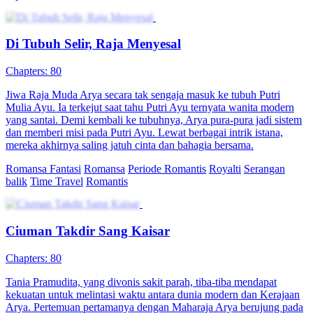
Mencari Cinta dalam Istana
Chapters: 70
Hana Citra, pekerja modern yang terlempar ke istana kuno, harus
bertahan hidup sambil mengandung anak. Meski awalnya sulit, ia
justru menarik perhatian Kaisar Gilang Pradipta yang jatuh cinta
padanya. Saat si wanita pekerja keras bertemu Kaisar romantis,
dimulailah kisah cinta penuh kejutan dan tawa.
Periode Romantis
Cinta yang manis
Romansa
Royalti
Time Travel
Komedi
Kekuatan Super di Era 70-an
Chapters: 147
Putri Ayu seorang pasien gangguan jiwa, jatuh dari tangga dan
masuk ke tubuh seseorang dengan nama yang sama di era 1970-an.