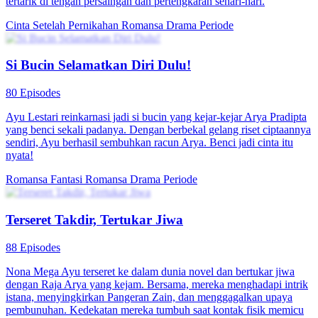
tertarik di tengah persaingan dan pertengkaran sehari-hari.
Cinta Setelah Pernikahan
Romansa
Drama Periode
Si Bucin Selamatkan Diri Dulu!
80 Episodes
Ayu Lestari reinkarnasi jadi si bucin yang kejar-kejar Arya Pradipta
yang benci sekali padanya. Dengan berbekal gelang riset ciptaannya
sendiri, Ayu berhasil sembuhkan racun Arya. Benci jadi cinta itu
nyata!
Romansa Fantasi
Romansa
Drama Periode
Terseret Takdir, Tertukar Jiwa
88 Episodes
Nona Mega Ayu terseret ke dalam dunia novel dan bertukar jiwa
dengan Raja Arya yang kejam. Bersama, mereka menghadapi intrik
istana, menyingkirkan Pangeran Zain, dan menggagalkan upaya
pembunuhan. Kedekatan mereka tumbuh saat kontak fisik memicu