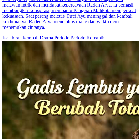
melawan intrik dan mendapat kepercayaan Raden Arya. Ia berhasil
membongkar konspirasi, membantu Pangeran Mahkota memperkuat
kekuasaan. Saat perang meletus, Putri Ayu meninggal dan kembali
ke dunianya. Raden Arya menembus ruang dan waktu demi
menemukan cintanya.
Kelahiran kembali
Drama Periode
Periode Romantis