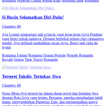
Romantis
Pemeran Utama Wanita Kuat
Serangan balik
Romantis
Si Bucin Selamatkan Diri Dulu!
Chapters: 80
Ayu Lestari reinkarnasi jadi si bucin yang kejar-kejar Arya Pradipta
yang benci sekali padanya. Dengan berbekal gelang riset ciptaannya
sendiri, Ayu berhasil sembuhkan racun Arya. Benci jadi cinta itu
nyata!
Romansa Fantasi
Romansa
Drama Periode
Periode Romantis
Royalti
Sistem
Time Travel
Romantis
Terseret Takdir, Tertukar Jiwa
Chapters: 88
Nona Mega Ayu terseret ke dalam dunia novel dan bertukar jiwa
dengan Raja Arya yang kejam. Bersama, mereka menghadapi intrik
istana, menyingkirkan Pangeran Zain, dan menggagalkan upaya