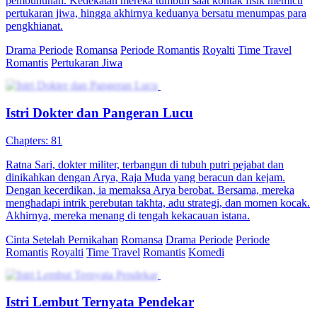
pembunuhan. Kedekatan mereka tumbuh saat kontak fisik memicu
pertukaran jiwa, hingga akhirnya keduanya bersatu menumpas para
pengkhianat.
Drama Periode
Romansa
Periode Romantis
Royalti
Time Travel
Romantis
Pertukaran Jiwa
Istri Dokter dan Pangeran Lucu
Chapters: 81
Ratna Sari, dokter militer, terbangun di tubuh putri pejabat dan
dinikahkan dengan Arya, Raja Muda yang beracun dan kejam.
Dengan kecerdikan, ia memaksa Arya berobat. Bersama, mereka
menghadapi intrik perebutan takhta, adu strategi, dan momen kocak.
Akhirnya, mereka menang di tengah kekacauan istana.
Cinta Setelah Pernikahan
Romansa
Drama Periode
Periode
Romantis
Royalti
Time Travel
Romantis
Komedi
Istri Lembut Ternyata Pendekar