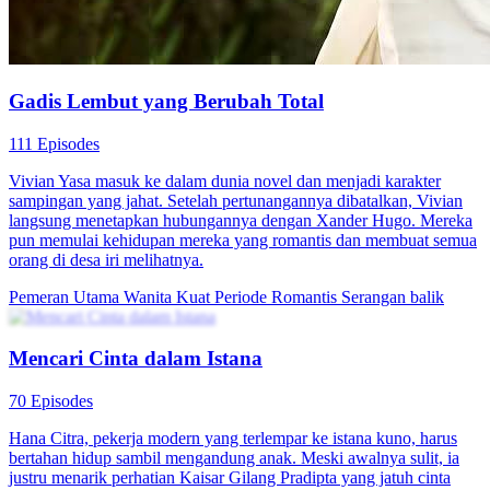
Gadis Lembut yang Berubah Total
111 Episodes
Vivian Yasa masuk ke dalam dunia novel dan menjadi karakter
sampingan yang jahat. Setelah pertunangannya dibatalkan, Vivian
langsung menetapkan hubungannya dengan Xander Hugo. Mereka
pun memulai kehidupan mereka yang romantis dan membuat semua
orang di desa iri melihatnya.
Pemeran Utama Wanita Kuat
Periode Romantis
Serangan balik
Mencari Cinta dalam Istana
70 Episodes
Hana Citra, pekerja modern yang terlempar ke istana kuno, harus
bertahan hidup sambil mengandung anak. Meski awalnya sulit, ia
justru menarik perhatian Kaisar Gilang Pradipta yang jatuh cinta