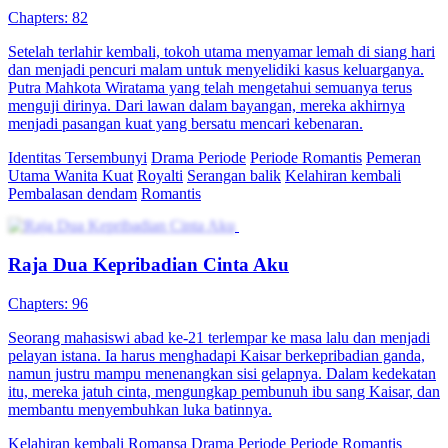
Chapters: 82
Setelah terlahir kembali, tokoh utama menyamar lemah di siang hari
dan menjadi pencuri malam untuk menyelidiki kasus keluarganya.
Putra Mahkota Wiratama yang telah mengetahui semuanya terus
menguji dirinya. Dari lawan dalam bayangan, mereka akhirnya
menjadi pasangan kuat yang bersatu mencari kebenaran.
Identitas Tersembunyi
Drama Periode
Periode Romantis
Pemeran
Utama Wanita Kuat
Royalti
Serangan balik
Kelahiran kembali
Pembalasan dendam
Romantis
Raja Dua Kepribadian Cinta Aku
Chapters: 96
Seorang mahasiswi abad ke-21 terlempar ke masa lalu dan menjadi
pelayan istana. Ia harus menghadapi Kaisar berkepribadian ganda,
namun justru mampu menenangkan sisi gelapnya. Dalam kedekatan
itu, mereka jatuh cinta, mengungkap pembunuh ibu sang Kaisar, dan
membantu menyembuhkan luka batinnya.
Kelahiran kembali
Romansa
Drama Periode
Periode Romantis