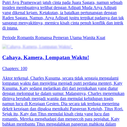
Putri Ayu Prameswari jatuh cinta pada Juara Sagara, namun sebuah
insiden membuatnya terlibat dengan Adipati Muda Arya Adipati
yang dikenal kejam. Ketakutan, ia batalkan pertunangan dengan
Raden Sagara. Namun, Arya Adipati justru terpikat padanya dan tak
sanggup menyakitinya, memicu kisah cinta penuh konflik dan intrik
di istana.
Periode Romantis
Romansa
Pemeran Utama Wanita Kuat
Cahaya, Kamera, Lompatan Waktu!
Chapters: 100
Aktor terkenal, Charles Kusuma, secara tidak sengaja mengalami
lompatan waktu dan menjelma menjadi putri perdana menteri, Katy
Kusuma. Katy sedang melarikan diri dari pernikahan yang diatur
dengan melompat ke dalam sumur. Malangnya, Charles menemukan
dirinya berubah menjadi wanita dan memulai kehidupan tragis
namun lucu di Kerajaan Gesten. Dia secara tak terduga menerima
dekrit kerajaan dan dipaksa menikahi Pangeran Ketujuh, Titus Rori.
Sejak itu, Katy dan Titus memulai kisah cinta yang lucu dan
romantis. Mereka menghadapi dan mengecoh para penjahat. Katy
bahkan membantu Titus mengalahkan pangeran mahkota dalam