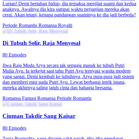
Lurian! Demi bertahan hidup, dia terpaksa menjilat suami dan kedua
anaknya. Awalnya dia kira sampai waktu perjanjian mereka akan
cerai. Akan tetapi, kenapa pandangan suaminya ke dia jadi berbeda?
Periode Romantis
Romansa
Royalti
Di Tubuh Selir, Raja Menyesal
80 Episodes
Jiwa Raja Muda Arya secara tak sengaja masuk ke tubuh Putri
Mulia Ayu. Ia terkejut saat tahu Putri Ayu ternyata wanita modern
yang santai. Demi kembali ke tubuhnya, Arya pura-pura jadi sistem
dan memberi misi pada Putri Ayu. Lewat berbagai intrik istana,
mereka akhirnya saling jatuh cinta dan bahagia bersama.
Romansa Fantasi
Romansa
Periode Romantis
Ciuman Takdir Sang Kaisar
80 Episodes
Tania Pramudita, yang divonis sakit parah, tiba-tiba mendapat