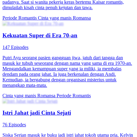
padanya. Saat si wanita pekerja keras bertemu Kaisar romantis,
dimulailah kisah cinta penuh kejutan dan tawa.
Periode Romantis
Cinta yang manis
Romansa
Kekuatan Super di Era 70-an
147 Episodes
Putri Ayu seorang pasien gangguan jiwa, jatuh dari tangga dan
masuk ke tubuh seseorang dengan nama yang sama di era 1970-an.
Mengandalkan kemampuan super yang ia miliki, ia membalas
dendam pada orang jahat. Ia juga berkenalan dengan Andi.
Kemudian, ia bergabung dengan organisasi misterius untuk
menangkap mata-mata.
Cinta yang manis
Romansa
Periode Romantis
Istri Jahat jadi Cinta Sejati
76 Episodes
Siska Serian masuk ke buku jadi istri jahat tokoh utama pria, Kelvin