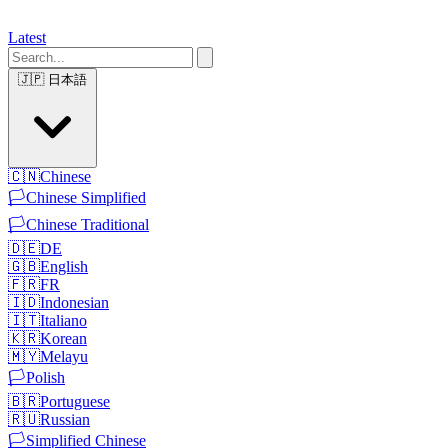
Latest
🇯🇵
日本語
🇨🇳
Chinese
🏳️
Chinese Simplified
🏳️
Chinese Traditional
🇩🇪
DE
🇬🇧
English
🇫🇷
FR
🇮🇩
Indonesian
🇮🇹
Italiano
🇰🇷
Korean
🇲🇾
Melayu
🏳️
Polish
🇧🇷
Portuguese
🇷🇺
Russian
🏳️
Simplified Chinese