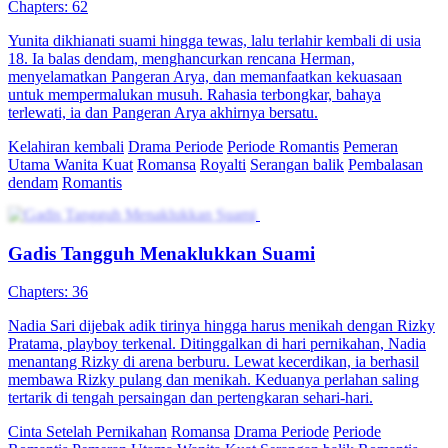
Chapters: 62
Yunita dikhianati suami hingga tewas, lalu terlahir kembali di usia
18. Ia balas dendam, menghancurkan rencana Herman,
menyelamatkan Pangeran Arya, dan memanfaatkan kekuasaan
untuk mempermalukan musuh. Rahasia terbongkar, bahaya
terlewati, ia dan Pangeran Arya akhirnya bersatu.
Kelahiran kembali
Drama Periode
Periode Romantis
Pemeran
Utama Wanita Kuat
Romansa
Royalti
Serangan balik
Pembalasan
dendam
Romantis
Gadis Tangguh Menaklukkan Suami
Chapters: 36
Nadia Sari dijebak adik tirinya hingga harus menikah dengan Rizky
Pratama, playboy terkenal. Ditinggalkan di hari pernikahan, Nadia
menantang Rizky di arena berburu. Lewat kecerdikan, ia berhasil
membawa Rizky pulang dan menikah. Keduanya perlahan saling
tertarik di tengah persaingan dan pertengkaran sehari-hari.
Cinta Setelah Pernikahan
Romansa
Drama Periode
Periode