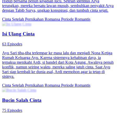
Hidup bersama penuh kejadian lucu. Setelah identitas Arya
terungkap, mereka bersatu lawan musuh, sembuhkan penyakit Arya
dengan Tabib Surya, ungkap konspirasi, dan tumbuh cinta sejati.
Cinta Setelah Pernikahan
Romansa
Periode Romantis
Isi Ulang Cinta
63 Episodes
Ayu Sari tiba-tiba terlempar ke masa lalu dan menjadi Nona Ketiga
Rumah Keluarga Ayu. Karena sistemnya kehabisan daya, ia
terpaksa menikahi Ardi, si bandel dari Kota Agung. Awalnya penuh
konflik, namun seiring waktu, mereka saling jatuh cinta. Saat Ayu
Sari siap kembali ke dunia asal, Ardi memohon agar ia tetap di
sisinya.
Cinta Setelah Pernikahan
Romansa
Periode Romantis
Bucin Salah Cinta
75 Episodes