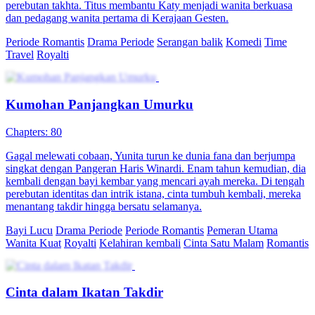
perebutan takhta. Titus membantu Katy menjadi wanita berkuasa
dan pedagang wanita pertama di Kerajaan Gesten.
Periode Romantis
Drama Periode
Serangan balik
Komedi
Time
Travel
Royalti
Kumohan Panjangkan Umurku
Chapters: 80
Gagal melewati cobaan, Yunita turun ke dunia fana dan berjumpa
singkat dengan Pangeran Haris Winardi. Enam tahun kemudian, dia
kembali dengan bayi kembar yang mencari ayah mereka. Di tengah
perebutan identitas dan intrik istana, cinta tumbuh kembali, mereka
menantang takdir hingga bersatu selamanya.
Bayi Lucu
Drama Periode
Periode Romantis
Pemeran Utama
Wanita Kuat
Royalti
Kelahiran kembali
Cinta Satu Malam
Romantis
Cinta dalam Ikatan Takdir