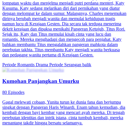
lompatan waktu dan menjelma menjadi putri perdana menteri, Katy
Kusuma. Katy sedang melarikan diri dari pernikahan yang diatur
dengan melompat ke dalam sumur. Malangnya, Charles menemukan
dirinya berubah menjadi wanita dan memulai kehidupan tragis
namun lucu di Kerajaan Gesten. Dia secara tak terduga menerima
dekrit kerajaan dan dipaksa menikahi Pangeran Ketujuh, Titus Rori.
Sejak itu, Katy dan Titus memulai kisah cinta yang lucu dan
romantis. Mereka menghadapi dan mengecoh para penjahat. Katy
bahkan membantu Titus mengalahkan pangeran mahkota dalam
perebutan takhta. Titus membantu Katy menjadi wanita berkuasa
dan pedagang wanita pertama di Kerajaan Gesten.
Periode Romantis
Drama Periode
Serangan balik
Kumohan Panjangkan Umurku
80 Episodes
Gagal melewati cobaan, Yunita turun ke dunia fana dan berjumpa
singkat dengan Pangeran Haris Winardi. Enam tahun kemudian, dia
kembali dengan bayi kembar yang mencari ayah mereka. Di tengah
perebutan identitas dan intrik istana, cinta tumbuh kembali, mereka
menantang takdir hingga bersatu selamanya.