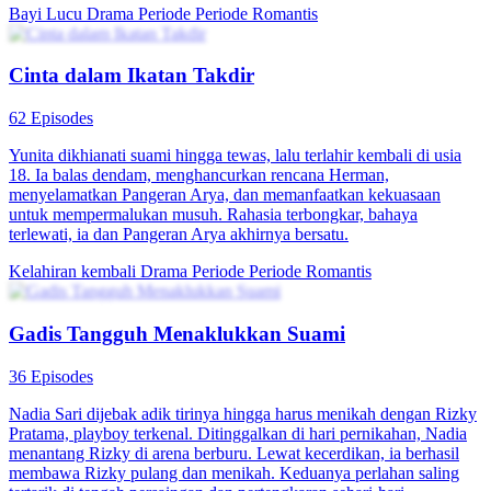
Bayi Lucu
Drama Periode
Periode Romantis
Cinta dalam Ikatan Takdir
62 Episodes
Yunita dikhianati suami hingga tewas, lalu terlahir kembali di usia
18. Ia balas dendam, menghancurkan rencana Herman,
menyelamatkan Pangeran Arya, dan memanfaatkan kekuasaan
untuk mempermalukan musuh. Rahasia terbongkar, bahaya
terlewati, ia dan Pangeran Arya akhirnya bersatu.
Kelahiran kembali
Drama Periode
Periode Romantis
Gadis Tangguh Menaklukkan Suami
36 Episodes
Nadia Sari dijebak adik tirinya hingga harus menikah dengan Rizky
Pratama, playboy terkenal. Ditinggalkan di hari pernikahan, Nadia
menantang Rizky di arena berburu. Lewat kecerdikan, ia berhasil
membawa Rizky pulang dan menikah. Keduanya perlahan saling