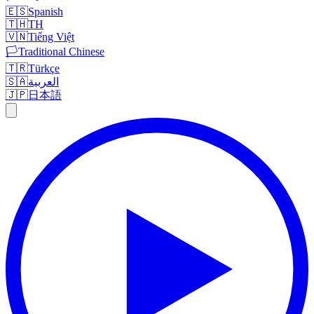
🇪🇸
Spanish
🇹🇭
TH
🇻🇳
Tiếng Việt
🏳️
Traditional Chinese
🇹🇷
Türkçe
🇸🇦
العربية
🇯🇵
日本語