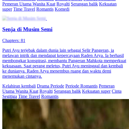
Pemeran Utama Wanita Kuat
Royalti
Serangan balik
Kekuatan
super
Time Travel
Romantis
Komedi
Senja di Musim Semi
Chapters: 81
Putri Ayu terjebak dalam dunia lain sebagai Selir Pangeran, ia
melawan intrik dan mendapat kepercayaan Raden Arya. Ia berhasil
membongkar konspirasi, membantu Pangeran Mahkota memperkuat
kekuasaan. Saat perang meletus, Putri Ayu meninggal dan kembali
ke dunianya. Raden Arya menembus ruang dan waktu demi
menemukan cintanya.
Kelahiran kembali
Drama Periode
Periode Romantis
Pemeran
Utama Wanita Kuat
Royalti
Serangan balik
Kekuatan super
Cinta
Segitiga
Time Travel
Romantis