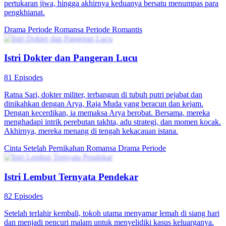
pertukaran jiwa, hingga akhirnya keduanya bersatu menumpas para
pengkhianat.
Drama Periode
Romansa
Periode Romantis
Istri Dokter dan Pangeran Lucu
81 Episodes
Ratna Sari, dokter militer, terbangun di tubuh putri pejabat dan
dinikahkan dengan Arya, Raja Muda yang beracun dan kejam.
Dengan kecerdikan, ia memaksa Arya berobat. Bersama, mereka
menghadapi intrik perebutan takhta, adu strategi, dan momen kocak.
Akhirnya, mereka menang di tengah kekacauan istana.
Cinta Setelah Pernikahan
Romansa
Drama Periode
Istri Lembut Ternyata Pendekar
82 Episodes
Setelah terlahir kembali, tokoh utama menyamar lemah di siang hari
dan menjadi pencuri malam untuk menyelidiki kasus keluarganya.