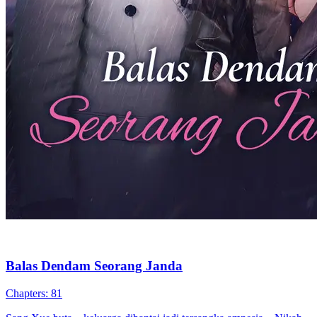
Ciuman Lembut dari Jurang
60 Episodes
Setelah menemui keluarga rahsia suaminya Jiang Zhongting, Yan
Huan merancang balas dendam. Menggunakan gundik dan anak
untuk mendedahkan rahsia gelapnya, bersekutu dengan mangsa lain
sementara konspirasi lebih dalam menghampiri.