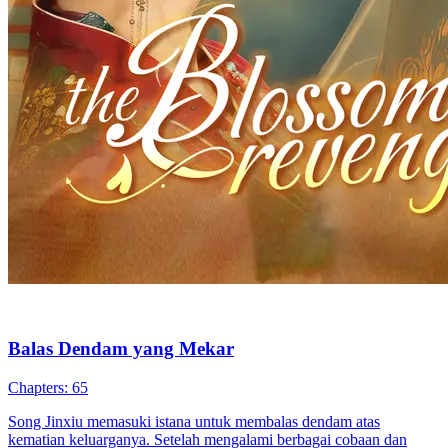
Balas Dendam Ella
80 Episodes
Ella sang protagonis wanita adalah putri Keluarga Sada. Saat kecil,
dia diculik dan dijual, lalu orang tuanya mengadopsi Lia yang yatim
piatu. Setelah dewasa, Keluarga Sada menemukan Ella. Lia si anak
angkat iri pada Ella yang bisa mewarisi harta Keluarga Sada, jadi
dia bekerja sama dengan Brian, tunangan Ella, untuk mencelakai