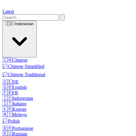
Latest
🇮🇩
Indonesian
🇨🇳
Chinese
🏳️
Chinese Simplified
🏳️
Chinese Traditional
🇩🇪
DE
🇬🇧
English
🇫🇷
FR
🇮🇩
Indonesian
🇮🇹
Italiano
🇰🇷
Korean
🇲🇾
Melayu
🏳️
Polish
🇧🇷
Portuguese
🇷🇺
Russian