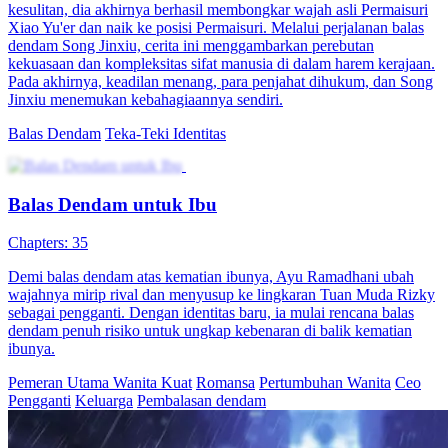
Ella dan membunuh ibunya Ella. Tapi secara nggak sengaja, mereka
malah membuat Ella mengandung anak Jordan sang protagonis pria
yang kaya. Ella pura-pura mati dalam kebakaran yang disebabkan
oleh Lia dan kabur. Lima tahun kemudian, dia kembali membawa
anaknya dan bersumpah untuk balas dendam pada orang-orang
yang pernah menyakitinya ... Kata Kunci: Channel Wanita, Balas
Dendam, Nikah Kontrak
Kelahiran kembali
Drama Periode
Pemeran Utama Wanita Kuat
Balas Dendam Berkedok Cinta
60 Episodes
Anak jenius yang ditinggalkan, Sean, merancang balas dendam
yang cermat dengan dalih "cinta" terhadap ayahnya yang
tidak...Tonton Balas Dendam Berkedok Cinta secara gratis di
NetShort. Temukan lebih banyak drama populer.
Serangan Balik
Pertumbuhan