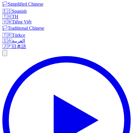
🏳️
Simplified Chinese
🇪🇸
Spanish
🇹🇭
TH
🇻🇳
Tiếng Việt
🏳️
Traditional Chinese
🇹🇷
Türkçe
🇸🇦
العربية
🇯🇵
日本語