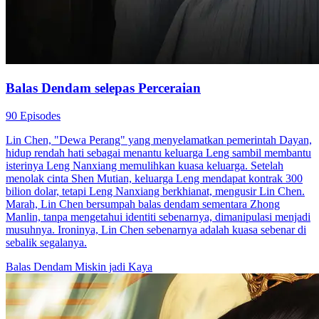
membalas dendam. Jessy menahan langkahnya, dengan hati-hati dan
merencanakan balas dendamnya pada Tommy, dan menjaga jarak
dari Willy. Willy menyesali perbuatannya di masa lalu, dia mengejar
Jessy, dan keduanya akhirnya bersama. Mantan gadis lugu itu
berubah menjadi dewi balas dendam dan memulai hidup baru
dengan cinta sejatinya Willy Cahyadi.
Pemeran Utama Wanita Kuat
Romansa
Romansa Urban