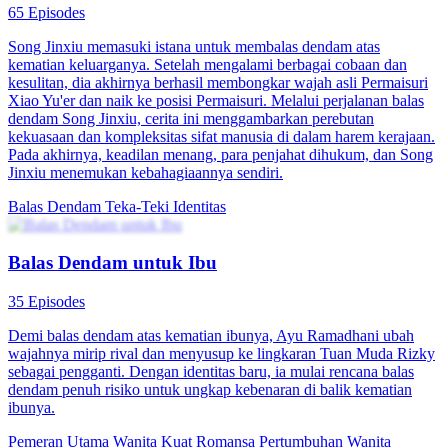
65 Episodes
Song Jinxiu memasuki istana untuk membalas dendam atas
kematian keluarganya. Setelah mengalami berbagai cobaan dan
kesulitan, dia akhirnya berhasil membongkar wajah asli Permaisuri
Xiao Yu'er dan naik ke posisi Permaisuri. Melalui perjalanan balas
dendam Song Jinxiu, cerita ini menggambarkan perebutan
kekuasaan dan kompleksitas sifat manusia di dalam harem kerajaan.
Pada akhirnya, keadilan menang, para penjahat dihukum, dan Song
Jinxiu menemukan kebahagiaannya sendiri.
Balas Dendam
Teka-Teki Identitas