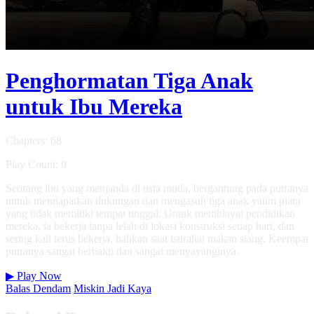
Penghormatan Tiga Anak
untuk Ibu Mereka
Chapters: 68
Play Count: 0
Seorang ibu yang menjanda di usia muda, bergantung pada putranya
untuk mendapatkan dukungan dan mengasuh tiga anak yatim piatu
yang tidak memiliki tempat tinggal. Untuk membiayai pendidikan
mereka, ia bekerja tanpa lelah di lokasi konstruksi setiap hari, dan
sering kali terus bekerja, bahkan saat istirahat makan siang. Keempat
putranya sangat berbakti dan sangat menyayanginya.
▶
Play Now
Balas Dendam
Miskin Jadi Kaya