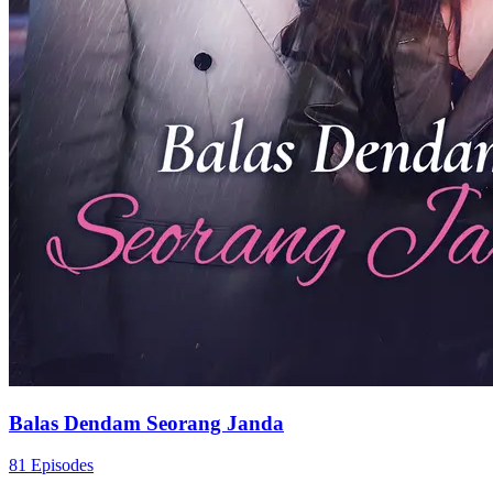
Balas Dendam untuk Ibu
35 Episodes
Demi balas dendam atas kematian ibunya, Ayu Ramadhani ubah
wajahnya mirip rival dan menyusup ke lingkaran Tuan Muda Rizky
sebagai pengganti. Dengan identitas baru, ia mulai rencana balas
dendam penuh risiko untuk ungkap kebenaran di balik kematian
ibunya.
Pemeran Utama Wanita Kuat
Romansa
Pertumbuhan Wanita