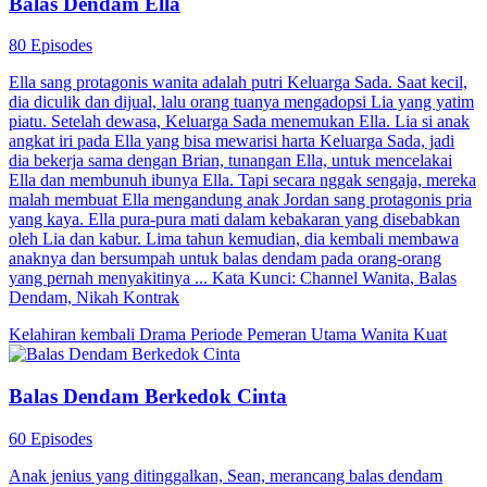
52 Episodes
Sepuluh tahun setelah berpura-pura mati, Rizky Pratama mengetahui
adiknya, Leonardo, dibunuh oleh istrinya Rara Dinata dan sepupu
Kevin Pratama. Rizky pun menyamar sebagai Leonardo yang
“bangkit dari kematian”, menyusup ke dalam keluarga Pratama.
Dengan rencana balas dendam yang cermat, ia mengungkap rahasia
kelam keluarga dan bertekad menuntut balas pada para pengkhianat.
Identitas Tersembunyi
Pemeran Utama Pria
Kehidupan perkotaan