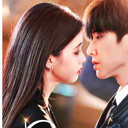
Balas Dendam Seorang Janda
81 Episodes
Sang Xue buta→keluarga dibantai jadi tersangka amnesia。Nikah
kilat dengan Qi Rufeng。Qi tewas selidiki kebenaran, ia
transplantasi kornea lalu kabur bawa anak。5 tahun kemudian balik,
jatuh cinta pada ipar balas dendam, ungkap identitas gandanya