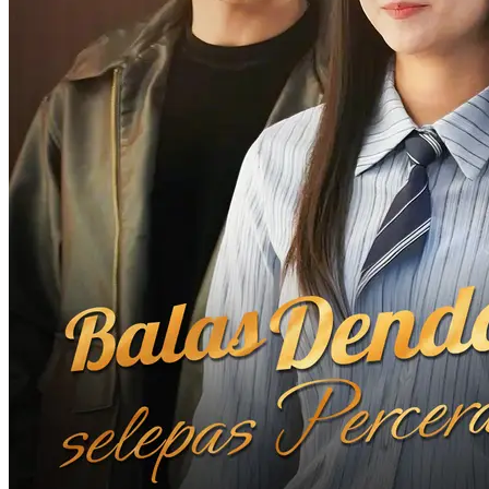
Balas Dendam Istri Direktur Cahyadi
60 Episodes
Jessy Tanoto mengagumi Willy Cahyadi selama bertahun-tahun,
tetapi diabaikan. Untuk menjaga martabatnya, dia berpura-pura
menikahi Tommy Gunawan, namun, dia ditipu dan disekap selama
tiga tahun. Setelah Jessy diselamatkan, Willy bersumpah akan