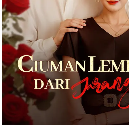
Ciuman dan Balas Dendam
66 Episodes
Setelah ditipu, Shen Yanxin terlahir kembali dan menghadapi musuh
masa lalunya, Shen Yichuan. Bertekad untuk membalas dendam dan
menyelesaikan dendam lama, dia memulai perjalanan balas dendam.
Pada saat yang sama, cinta memasuki hidupnya, dan dia dengan
terampil menyeimbangkan antara balas dendam dan romansa. Dia
menjalani hidup tanpa penyesalan, penuh dengan cinta yang manis
dan kepuasan untuk membalaskan dendam.
Balas Dendam
Teka-Teki Identitas