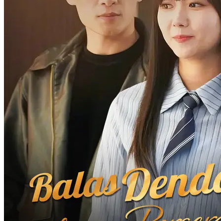
Demi balas dendam atas kematian ibunya, Ayu Ramadhani ubah
wajahnya mirip rival dan menyusup ke lingkaran Tuan Muda Rizky
sebagai pengganti. Dengan identitas baru, ia mulai rencana balas
dendam penuh risiko untuk ungkap kebenaran di balik kematian
ibunya.
Pemeran Utama Wanita Kuat
Romansa
Pertumbuhan Wanita