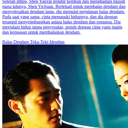
Saat Lily berusia 10 tahun, ayah tiri dan kakak tirinya pindah
bersama dia dan ibunya. Tak disangka, setiap kali ayah tirinya
mabuk, dia akan memukul Lily dan ibunya. Selain itu, dibawah
hasutan sang ayah, kakak tirinya juga sering menyiksa Lily. Pada
akhirnya, ibu Lily yang tidak tahan memilih untuk bunuh diri dan
perusahaan keluarga mereka diambil oleh ayah tiri Lily. Lily ingin
balas dendam, tapi ayah tirinya kaya dan berkuasa. Akhirnya,
seorang pria membantu memalsukan kematian Lily dan
membawanya pindah ke negara lain. 15 tahun kemudian, Lily
kembali dan dia hendak memanfaatkan Max untuk balas dendam.
Pemeran Utama Wanita Kuat
Romansa
Romansa Urban