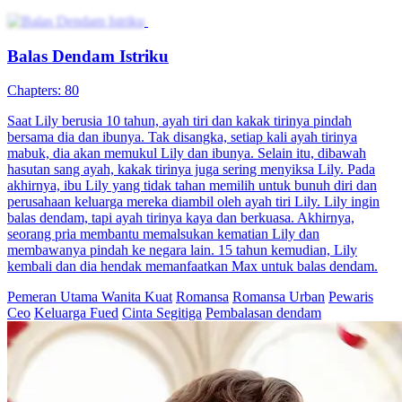
Ciuman dan Balas Dendam
66 Episodes
Setelah ditipu, Shen Yanxin terlahir kembali dan menghadapi musuh
masa lalunya, Shen Yichuan. Bertekad untuk membalas dendam dan
menyelesaikan dendam lama, dia memulai perjalanan balas dendam.
Pada saat yang sama, cinta memasuki hidupnya, dan dia dengan
terampil menyeimbangkan antara balas dendam dan romansa. Dia
menjalani hidup tanpa penyesalan, penuh dengan cinta yang manis
dan kepuasan untuk membalaskan dendam.
Balas Dendam
Teka-Teki Identitas