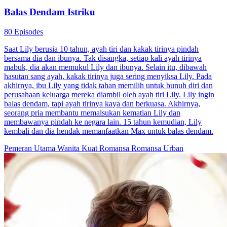
Balas Dendam Sempurna Menjelang Ajal
100 Episodes
Citra Wiltra yang akan segera mati, mendekati Mario Sesano melalui
kencan buta untuk balas dendam pada musuhnya. Mario pelan-pelan
terpikat akan penampilan palsu Citra yang lemah dan polos. Saat
kebenarannya terungkap, Mario bukannya menjauhi Citra, tetapi
malah membantunya balas dendam. Keduanya bekerja sama
selangkah demi selangkah menghancurkan musuh.
Romansa Urban
Pembalasan dendam
Keluarga Fued