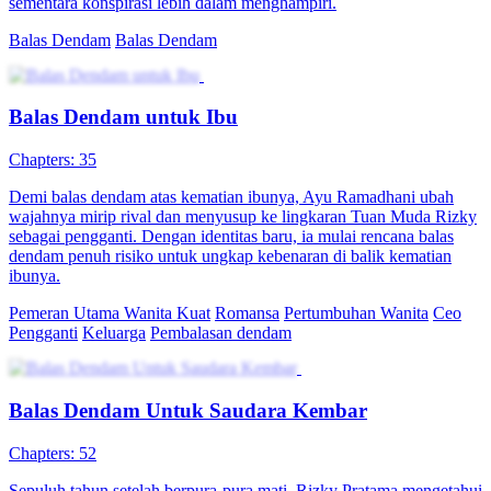
Era Republik: Ayah Lin Jiatai "Ular Hijau" terbunuh. Dipenjara
karena penganiayaan, balas dendam lewat judi tapi sadar bahaya
balas dendam. Lepas gelar "Dewa Judi", bawa keluarga mulai hidup
baru
Balas Dendam
Miskin Jadi Kaya