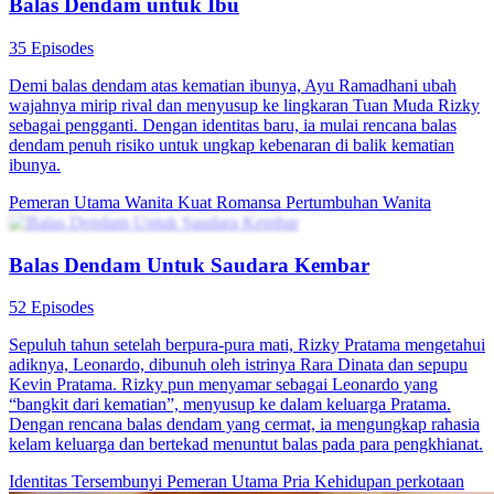
Balas Dendam Ella
80 Episodes
Ella sang protagonis wanita adalah putri Keluarga Sada. Saat kecil,
dia diculik dan dijual, lalu orang tuanya mengadopsi Lia yang yatim
piatu. Setelah dewasa, Keluarga Sada menemukan Ella. Lia si anak
angkat iri pada Ella yang bisa mewarisi harta Keluarga Sada, jadi
dia bekerja sama dengan Brian, tunangan Ella, untuk mencelakai
Ella dan membunuh ibunya Ella. Tapi secara nggak sengaja, mereka
malah membuat Ella mengandung anak Jordan sang protagonis pria
yang kaya. Ella pura-pura mati dalam kebakaran yang disebabkan
oleh Lia dan kabur. Lima tahun kemudian, dia kembali membawa
anaknya dan bersumpah untuk balas dendam pada orang-orang
yang pernah menyakitinya ... Kata Kunci: Channel Wanita, Balas
Dendam, Nikah Kontrak
Kelahiran kembali
Drama Periode
Pemeran Utama Wanita Kuat