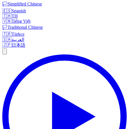
🏳️
Simplified Chinese
🇪🇸
Spanish
🇹🇭
TH
🇻🇳
Tiếng Việt
🏳️
Traditional Chinese
🇹🇷
Türkçe
🇸🇦
العربية
🇯🇵
日本語