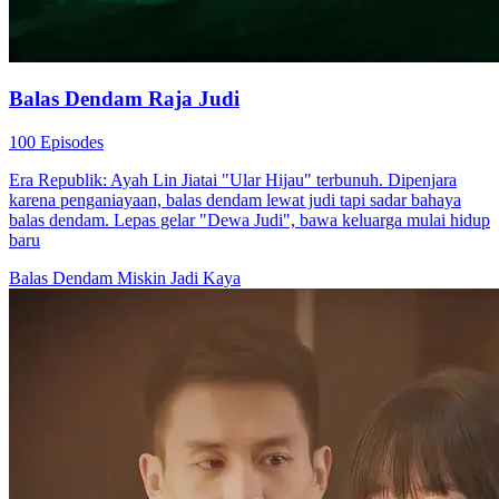
Ciuman Lembut dari Jurang
60 Episodes
Setelah menemui keluarga rahsia suaminya Jiang Zhongting, Yan
Huan merancang balas dendam. Menggunakan gundik dan anak
untuk mendedahkan rahsia gelapnya, bersekutu dengan mangsa lain
sementara konspirasi lebih dalam menghampiri.
Balas Dendam
Balas Dendam
Balas Dendam untuk Ibu
35 Episodes