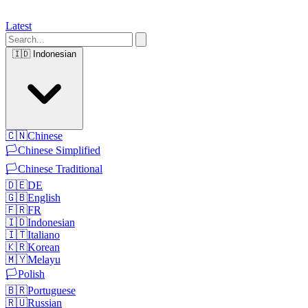
Latest
🇮🇩
Indonesian
🇨🇳
Chinese
🏳️
Chinese Simplified
🏳️
Chinese Traditional
🇩🇪
DE
🇬🇧
English
🇫🇷
FR
🇮🇩
Indonesian
🇮🇹
Italiano
🇰🇷
Korean
🇲🇾
Melayu
🏳️
Polish
🇧🇷
Portuguese
🇷🇺
Russian