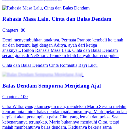
Balas Dendam Untuk Saudara Kembar
52 Episodes
Sepuluh tahun setelah berpura-pura mati, Rizky Pratama mengetahui
adiknya, Leonardo, dibunuh oleh istrinya Rara Dinata dan sepupu
Kevin Pratama. Rizky pun menyamar sebagai Leonardo yang
“bangkit dari kematian”, menyusup ke dalam keluarga Pratama.
Dengan rencana balas dendam yang cermat, ia mengungkap rahasia
kelam keluarga dan bertekad menuntut balas pada para pengkhianat.
Identitas Tersembunyi
Pemeran Utama Pria
Kehidupan perkotaan