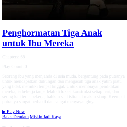
Penghormatan Tiga Anak
untuk Ibu Mereka
Chapters: 68
Play Count: 0
Seorang ibu yang menjanda di usia muda, bergantung pada putranya
untuk mendapatkan dukungan dan mengasuh tiga anak yatim piatu
yang tidak memiliki tempat tinggal. Untuk membiayai pendidikan
mereka, ia bekerja tanpa lelah di lokasi konstruksi setiap hari, dan
sering kali terus bekerja, bahkan saat istirahat makan siang. Keempat
putranya sangat berbakti dan sangat menyayanginya.
▶
Play Now
Balas Dendam
Miskin Jadi Kaya