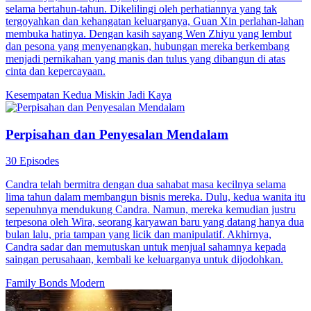
selama bertahun-tahun. Dikelilingi oleh perhatiannya yang tak
tergoyahkan dan kehangatan keluarganya, Guan Xin perlahan-lahan
membuka hatinya. Dengan kasih sayang Wen Zhiyu yang lembut
dan pesona yang menyenangkan, hubungan mereka berkembang
menjadi pernikahan yang manis dan tulus yang dibangun di atas
cinta dan kepercayaan.
Kesempatan Kedua
Miskin Jadi Kaya
Perpisahan dan Penyesalan Mendalam
30 Episodes
Candra telah bermitra dengan dua sahabat masa kecilnya selama
lima tahun dalam membangun bisnis mereka. Dulu, kedua wanita itu
sepenuhnya mendukung Candra. Namun, mereka kemudian justru
terpesona oleh Wira, seorang karyawan baru yang datang hanya dua
bulan lalu, pria tampan yang licik dan manipulatif. Akhirnya,
Candra sadar dan memutuskan untuk menjual sahamnya kepada
saingan perusahaan, kembali ke keluarganya untuk dijodohkan.
Family Bonds
Modern