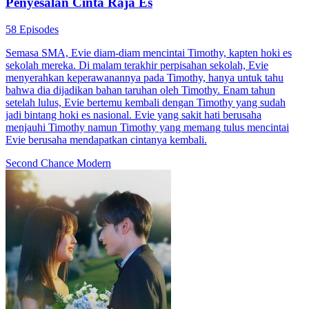
Penyesalan Cinta Raja Es
58 Episodes
Semasa SMA, Evie diam-diam mencintai Timothy, kapten hoki es
sekolah mereka. Di malam terakhir perpisahan sekolah, Evie
menyerahkan keperawanannya pada Timothy, hanya untuk tahu
bahwa dia dijadikan bahan taruhan oleh Timothy. Enam tahun
setelah lulus, Evie bertemu kembali dengan Timothy yang sudah
jadi bintang hoki es nasional. Evie yang sakit hati berusaha
menjauhi Timothy namun Timothy yang memang tulus mencintai
Evie berusaha mendapatkan cintanya kembali.
Second Chance
Modern