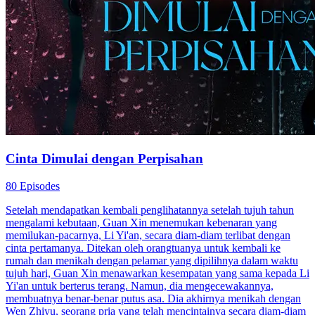
Cinta Dimulai dengan Perpisahan
80 Episodes
Setelah mendapatkan kembali penglihatannya setelah tujuh tahun
mengalami kebutaan, Guan Xin menemukan kebenaran yang
memilukan-pacarnya, Li Yi'an, secara diam-diam terlibat dengan
cinta pertamanya. Ditekan oleh orangtuanya untuk kembali ke
rumah dan menikah dengan pelamar yang dipilihnya dalam waktu
tujuh hari, Guan Xin menawarkan kesempatan yang sama kepada Li
Yi'an untuk berterus terang. Namun, dia mengecewakannya,
membuatnya benar-benar putus asa. Dia akhirnya menikah dengan
Wen Zhiyu, seorang pria yang telah mencintainya secara diam-diam