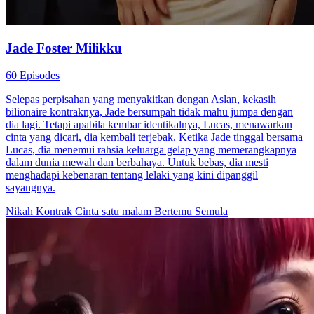
Jade Foster Milikku
60 Episodes
Selepas perpisahan yang menyakitkan dengan Aslan, kekasih
bilionaire kontraknya, Jade bersumpah tidak mahu jumpa dengan
dia lagi. Tetapi apabila kembar identikalnya, Lucas, menawarkan
cinta yang dicari, dia kembali terjebak. Ketika Jade tinggal bersama
Lucas, dia menemui rahsia keluarga gelap yang memerangkapnya
dalam dunia mewah dan berbahaya. Untuk bebas, dia mesti
menghadapi kebenaran tentang lelaki yang kini dipanggil
sayangnya.
Nikah Kontrak
Cinta satu malam
Bertemu Semula