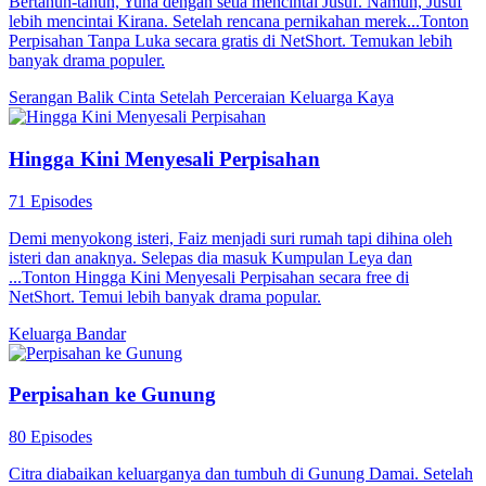
Bertahun-tahun, Yuna dengan setia mencintai Jusuf. Namun, Jusuf
lebih mencintai Kirana. Setelah rencana pernikahan merek...Tonton
Perpisahan Tanpa Luka secara gratis di NetShort. Temukan lebih
banyak drama populer.
Serangan Balik
Cinta Setelah Perceraian
Keluarga Kaya
Hingga Kini Menyesali Perpisahan
71 Episodes
Demi menyokong isteri, Faiz menjadi suri rumah tapi dihina oleh
isteri dan anaknya. Selepas dia masuk Kumpulan Leya dan
...Tonton Hingga Kini Menyesali Perpisahan secara free di
NetShort. Temui lebih banyak drama popular.
Keluarga
Bandar
Perpisahan ke Gunung
80 Episodes
Citra diabaikan keluarganya dan tumbuh di Gunung Damai. Setelah