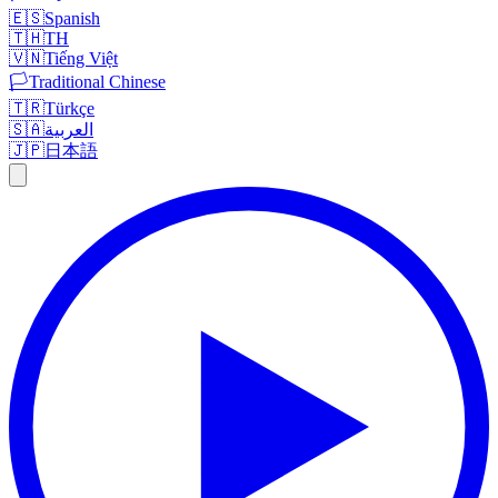
🇪🇸
Spanish
🇹🇭
TH
🇻🇳
Tiếng Việt
🏳️
Traditional Chinese
🇹🇷
Türkçe
🇸🇦
العربية
🇯🇵
日本語