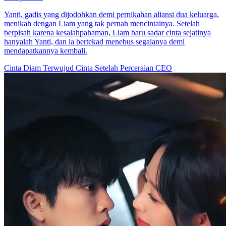
Yanti, gadis yang dijodohkan demi pernikahan aliansi dua keluarga,
menikah dengan Liam yang tak pernah mencintainya. Setelah
berpisah karena kesalahpahaman, Liam baru sadar cinta sejatinya
hanyalah Yanti, dan ia bertekad menebus segalanya demi
mendapatkannya kembali.
Cinta Diam Terwujud
Cinta Setelah Perceraian
CEO