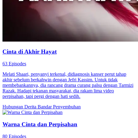
Cinta di Akhir Hayat
63 Episodes
Melati Shaari, penyanyi terkenal, didiagnosis kanser perut tahap
akhir sebelum berkahwin dengan Jefri Kassim. Untuk tidak
membebankannya, dia rancang drama curang palsu dengan Tarmizi
Razak. Hadapi tekanan masyarakat, dia rakam lima video
perpisahan, tapi pergi dengan hati sedih.
Hubungan Derita
Bandar
Penyembuhan
Warna Cinta dan Perpisahan
80 Episodes