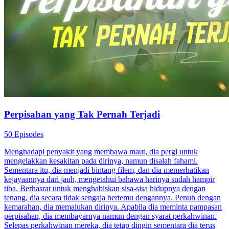
Perpisahan yang Tak Pernah Terjadi
50 Episodes
Menghadapi penyakit yang membawa maut, dia pergi untuk
mengelakkan kesakitan pada dirinya, namun disalah fahami.
Sementara itu, dia menjadi bintang filem, dan dia memerhatikan
kejayaannya dari jauh, mengetahui bahawa harinya sudah hampir
tiba. Berhasrat untuk menghabiskan sisa-sisa hidupnya dengan
tenang, dia secara tidak sengaja bertemu dengannya. Penuh dengan
kemarahan, dia memalukan dirinya. Apabila dia meminta pampasan
perpisahan, dia membayarnya namun dengan syarat perkahwinan.
Selepas perkahwinan mereka, dia tetap dingin sementara dia terus