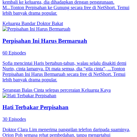
kembali ke keluarga, dia dihadapkan dengan penggunaan.
M...Tonton Perpisahan ke Gunung secara free di NetShort. Temui
lebih banyak drama popular.
Keluarga
Bandar
Doktor Bakat
Perpisahan Ini Harus Bermaruah
60 Episodes
Sofia mencintai Haris bertahun-tahun, walau selalu disakiti demi
Nurin, cinta lamanya. Di mata semua, dia “gila cinta”, ...Tonton
Perpisahan Ini Harus Bermaruah secara free di NetShort. Temui
lebih banyak drama popular.
Serangan Balas
Cinta selepas perceraian
Keluarga Kaya
Hati Terbakar Perpisahan
30 Episodes
Doktor Clara Lim menerima panggilan telefon daripada suaminya,
Orion Poh semasa rehat pembedahan, tanpa mengetahui