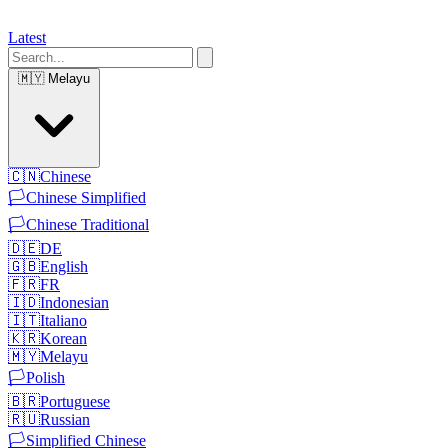
Latest
🇲🇾
Melayu
🇨🇳
Chinese
🏳️
Chinese Simplified
🏳️
Chinese Traditional
🇩🇪
DE
🇬🇧
English
🇫🇷
FR
🇮🇩
Indonesian
🇮🇹
Italiano
🇰🇷
Korean
🇲🇾
Melayu
🏳️
Polish
🇧🇷
Portuguese
🇷🇺
Russian
🏳️
Simplified Chinese