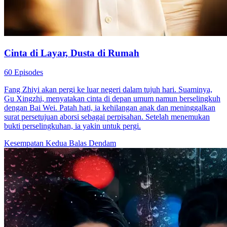
Cinta di Layar, Dusta di Rumah
60 Episodes
Fang Zhiyi akan pergi ke luar negeri dalam tujuh hari. Suaminya,
Gu Xingzhi, menyatakan cinta di depan umum namun berselingkuh
dengan Bai Wei. Patah hati, ia kehilangan anak dan meninggalkan
surat persetujuan aborsi sebagai perpisahan. Setelah menemukan
bukti perselingkuhan, ia yakin untuk pergi.
Kesempatan Kedua
Balas Dendam