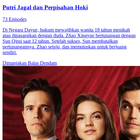
Putri Jagal dan Perpisahan Hoki
73 Episodes
Di Negara Dayue, hukum mewajibkan wanita 18 tahun menikah
atau dipasangkan dengan duda. Zhao Xingyue bertunangan dengan
Sun Qirui saat 12 tahun. Setelah sukses, Sun membatalkan
pertunangannya. Zhao setuju, dan memutuskan untuk berjuang
sendiri.
Dimanjakan
Balas Dendam