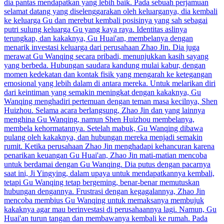
dia pantas mendapatkan yang lebih baik. Pada sebuah perjamuan
selamat datang yang diselenggarakan oleh keluarganya, dia kembali
ke keluarga Gu dan merebut kembali posisinya yang sah sebagai
putri sulung keluarga Gu yang kaya raya. Identitas aslinya
terungkap, dan kakaknya, Gu Huai'an, membelanya dengan
menarik investasi keluarga dari perusahaan Zhao Jin. Dia juga
merawat Gu Wanqing secara pribadi, menunjukkan kasih sayang
yang berbeda. Hubungan saudara kandung mulai kabur, dengan
momen kedekatan dan kontak fisik yang mengarah ke ketegangan
emosional yang lebih dalam di antara mereka. Untuk melarikan diri
dari keintiman yang semakin meningkat dengan kakaknya, Gu
Wanqing menghadiri pertemuan dengan teman masa kecilnya, Shen
Huizhou. Selama acara berlangsung, Zhao Jin dan yang lainnya
menghina Gu Wanqing, namun Shen Huizhou membelanya,
membela kehormatannya. Setelah mabuk, Gu Wanqing dibawa
pulang oleh kakaknya, dan hubungan mereka menjadi semakin
rumit. Ketika perusahaan Zhao Jin menghadapi kehancuran karena
penarikan keuangan Gu Huai'an, Zhao Jin mati-matian mencoba
untuk berdamai dengan Gu Wanqing. Dia putus dengan pacarnya
saat ini, Ji Yingying, dalam upaya untuk mendapatkannya kembali,
tetapi Gu Wanqing tetap bergeming, benar-benar memutuskan
hubungan dengannya. Frustrasi dengan kegagalannya, Zhao Jin
mencoba membius Gu Wanqing untuk memaksanya membujuk
kakaknya agar mau berinvestasi di perusahaannya lagi. Namun, Gu
Huai'an turun tangan dan membawanya kembali ke rumah. Pada