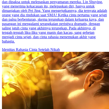
dan dipaksa untuk melepaskan penyamaran mereka. Lin Shuying,
yang menerima kekacauan itu, melepaskan diri, hanya untuk
dimanjakan oleh Pei Jing. Yang mengejutkannya, dia ternyata adalah
orang yang dia rindukan saat SMA! Ketika cinta pertama yang sejati
dan palsu berbenturan, skema terungkap dalam keluarga kaya, dan
pasangan ini mengalami serangkaian peristiwa dramatis, dengan
saling jatuh cinta yang akhirnya terungkap. Pada akhirnya, di
tengah-tengah liku-liku yang manis dan kacau, sang gebetan
menjadi cinta sejati, dan cinta rahasia menemukan akhir yang
bahagia.
Identitas Rahasia
Cinta Setelah Nikah