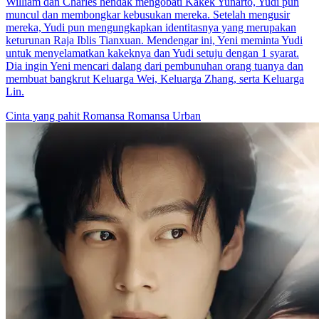
William dan Charles hendak mengobati Kakek Yunarto, Yudi pun
muncul dan membongkar kebusukan mereka. Setelah mengusir
mereka, Yudi pun mengungkapkan identitasnya yang merupakan
keturunan Raja Iblis Tianxuan. Mendengar ini, Yeni meminta Yudi
untuk menyelamatkan kakeknya dan Yudi setuju dengan 1 syarat.
Dia ingin Yeni mencari dalang dari pembunuhan orang tuanya dan
membuat bangkrut Keluarga Wei, Keluarga Zhang, serta Keluarga
Lin.
Cinta yang pahit
Romansa
Romansa Urban