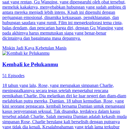
saat yang rentan, Gu Wanqing, yang dipengaruhi oleh obat tersebut,
memeluk kakaknya, menyebabkan hubungan yang sudah ambigu di
antara mereka menjadi lebih intens. Kisah ini dipenuhi dengan
perjuangan emosional, dinamika kekuasaan, pengkhianatan, dan
hubungan saudara yang rumit. Film ini mengeksplorasi tema cinta,
balas dendam, dan pencarian harga diri, dengan Gu Wanqing yang
pada akhirnya harus memutuskan siapa yang benar-benar
dicintainya dan bagaimana masa depannya.
Miskin Jadi Kaya
Kebetulan Manis
Kembali ke Pelukanmu
51 Episodes
18 tahun yang lalu, Rose, yang merupakan simpanan Charlie,
meninggalkannya secara tegas setelah mengetahui rencana
pernikahan Charlie. Dia melarikan diri ke luar negeri dan diam-diam
melahirkan putra mereka, Damian. 18 tahun kemudian, Rose, yang
kini seorang pengacara, kembali bersama Damian untuk menangani
kasus penyerangan seksual. Tak disangka, terdakwa dalam kasus
tersebut adalah Charlie. Salah mengira Damian adalah kekasih muda
simpanan Rose, Charlie berulang kali berselisih dengan putranya
yang tidak dia kenali. Kesalahpahaman yang telah lama terkubur