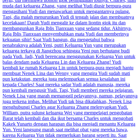
pergi, dia membawa lionton giok peninggalan ibunya. Charles, tuan
muda dari keluarga Zhang, yang melihat Yudi diusir berpura-pura
mengasihani Yudi dan menawarkan untuk mengantarnya pulang.
Tapi, dia malah menurunkan Yudi di tengah jalan dan membuatnya
kecelakaan! Darah Yudi mengalir ke dalam liontin giok itu dan
membangunkan Raja Iblis Tianxuan yang sedang tidur. Akhirnya,
Raja Iblis Tianxuan menyembuhkan mata Yudi dan memberinya
kekuatan sihir! Saat Yudi bangun, dia mengetahui bahwa
penabraknya adalah Yeni, putri Keluarga Yun yang merupakan
keluarga terkaya di Jiangzhou sehingga Yeni pun berhutang budi
pada Yudi. Jadi, Yudi berencana menggunakan Keluarga Yun untuk
balas dendam pada Keluarga Lin dan Keluarga Zhang! Yudi
kembali ke rumah Keluarga Lin untuk berpura-pura menjadi hantu
membuat Nenek Lina dan Wenny yang mengira Yudi sudah mati
pun ketakutan, mereka juga melemparkan semua kesalahan ini
kepada Charles! Saat mereka sadar Yudi adalah manusia, mereka
pun kembali mengusir Yudi. Tapi, Yudi memberi mereka pelajaran.
Nenek Lisa yang marah memanggil pelayannya, namun, pelayannya
juga terkena imbas. Melihat Yudi tak bisa dikalahkan, Nenek Lisa
menghubungi Charles agar Keluarga Zhang melenyapkan Yudi.
William, putra sulung keluarga Wei yang mempelajari pengobatan
Barat telah kembali dan dia ikut bersama Charles untuk mengobati
Kakek Yunarto dengan harapan dia bisa menjadi menantu Keluarga
Yun. Yeni langsung marah saat melihat obat yang mereka bawa,
karena Keluarga Yun tidak memerlukan barang seperti itu. Saat