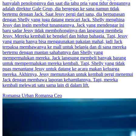
hanyalah penolongnya dan saat dia tahu pria yang tidur dengannya
adalah direktur Gale Grup, dia bergegas ke sana namun tidak
bertemu dengan Jack. Saat Jessy pergi dari sana, dia berpapasan
dengan Shelly yang juga datang mencari Jack. Shelly menghina
Jessy dan ingin merebut tunangannya. Jack yang mendengar ini
baru sadar Jessy tidak membohonginya dan langsung membela
Jessy. Mereka kembali ke bengkel dan hidup bahagia. Tapi, Jessy
yang manja hanya bisa menggunakan pakaian mahal, jadi Jack
terpaksa membawanya ke mall untuk belanja dan di sana mereka
bertemu dengan mantan sahabatnya dan Shelly yang
mempermalukan mereka. Jack langsung membeli banyak barang
untuk mempermalukan mereka kembali. Tapi, Shelly yang tidak
puas menantang Jessy untuk datang ke acara makan keluarga
mereka. Akhirnya, Jessy memutuskan untuk kembali pergi menemui
Jack dengan membawa laporan kehamilannya. Tapi, mereka
kembali melewati satu sama lain di dalam lift.
Romansa Urban
Romansa
Ceo