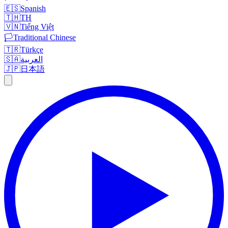
🇪🇸
Spanish
🇹🇭
TH
🇻🇳
Tiếng Việt
🏳️
Traditional Chinese
🇹🇷
Türkçe
🇸🇦
العربية
🇯🇵
日本語