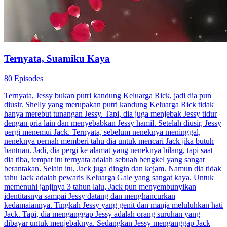
Ternyata, Suamiku Kaya
80 Episodes
Ternyata, Jessy bukan putri kandung Keluarga Rick, jadi dia pun
diusir. Shelly yang merupakan putri kandung Keluarga Rick tidak
hanya merebut tunangan Jessy. Tapi, dia juga menjebak Jessy tidur
dengan pria lain dan menyebabkan Jessy hamil. Setelah diusir, Jessy
pergi menemui Jack. Ternyata, sebelum neneknya meninggal,
neneknya pernah memberi tahu dia untuk mencari Jack jika butuh
bantuan. Jadi, dia pergi ke alamat yang neneknya bilang, tapi saat
dia tiba, tempat itu ternyata adalah sebuah bengkel yang sangat
berantakan. Selain itu, Jack juga dingin dan kejam. Namun dia tidak
tahu Jack adalah pewaris Keluarga Gale yang sangat kaya. Untuk
memenuhi janjinya 3 tahun lalu, Jack pun menyembunyikan
identitasnya sampai Jessy datang dan menghancurkan
kedamaiannya. Tingkah Jessy yang genit dan manja meluluhkan hati
Jack. Tapi, dia menganggap Jessy adalah orang suruhan yang
dibayar untuk menjebaknya. Sedangkan Jessy menganggap Jack