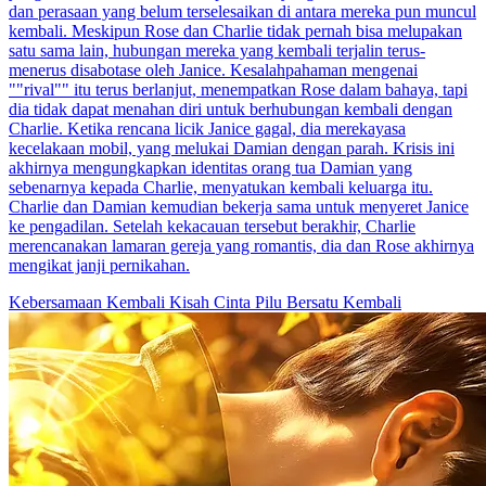
dan perasaan yang belum terselesaikan di antara mereka pun muncul
kembali. Meskipun Rose dan Charlie tidak pernah bisa melupakan
satu sama lain, hubungan mereka yang kembali terjalin terus-
menerus disabotase oleh Janice. Kesalahpahaman mengenai
""rival"" itu terus berlanjut, menempatkan Rose dalam bahaya, tapi
dia tidak dapat menahan diri untuk berhubungan kembali dengan
Charlie. Ketika rencana licik Janice gagal, dia merekayasa
kecelakaan mobil, yang melukai Damian dengan parah. Krisis ini
akhirnya mengungkapkan identitas orang tua Damian yang
sebenarnya kepada Charlie, menyatukan kembali keluarga itu.
Charlie dan Damian kemudian bekerja sama untuk menyeret Janice
ke pengadilan. Setelah kekacauan tersebut berakhir, Charlie
merencanakan lamaran gereja yang romantis, dia dan Rose akhirnya
mengikat janji pernikahan.
Kebersamaan Kembali
Kisah Cinta Pilu
Bersatu Kembali