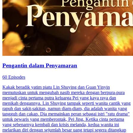
Pengantin dalam Penyamaran
60 Episodes
Kakak beradik yatim piatu Lin Shuying dan Guan Yinyin
memutuskan untuk mengubah nasib mereka dengan berpura-pura
menjadi cinta pertama putra keluarga Pei yang kaya raya dan
menikah dengannya. Lin Shuying tampak seperti wanita cantik yang
rapuh dan sakit-sakitan, namun diam-diam, dia adalah wanita yang
tangguh dan cakap. Dia memainkan peran sebagai istri "ratu drama"
untuk pewaris yang memberontak, Pei Jing. Ketika cinta pertama
yang sebenarnya kembali dan krisis melanda, kedua wanita ini
melarikan diri dengan sejumlah besar uang tetapi segera ditangkap