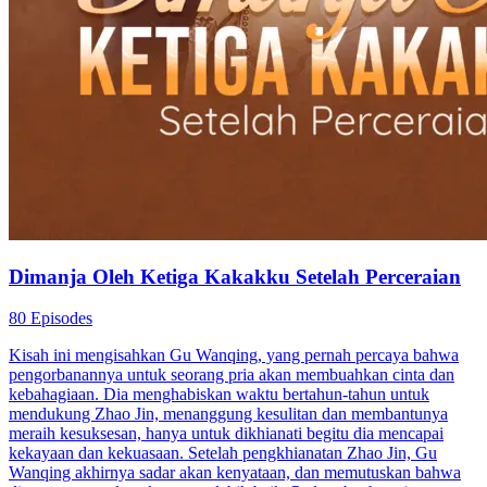
Dimanja Oleh Ketiga Kakakku Setelah Perceraian
80 Episodes
Kisah ini mengisahkan Gu Wanqing, yang pernah percaya bahwa
pengorbanannya untuk seorang pria akan membuahkan cinta dan
kebahagiaan. Dia menghabiskan waktu bertahun-tahun untuk
mendukung Zhao Jin, menanggung kesulitan dan membantunya
meraih kesuksesan, hanya untuk dikhianati begitu dia mencapai
kekayaan dan kekuasaan. Setelah pengkhianatan Zhao Jin, Gu
Wanqing akhirnya sadar akan kenyataan, dan memutuskan bahwa