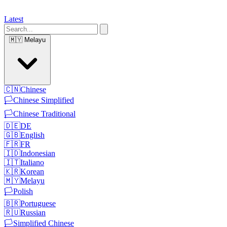
Latest
🇲🇾
Melayu
🇨🇳
Chinese
🏳️
Chinese Simplified
🏳️
Chinese Traditional
🇩🇪
DE
🇬🇧
English
🇫🇷
FR
🇮🇩
Indonesian
🇮🇹
Italiano
🇰🇷
Korean
🇲🇾
Melayu
🏳️
Polish
🇧🇷
Portuguese
🇷🇺
Russian
🏳️
Simplified Chinese