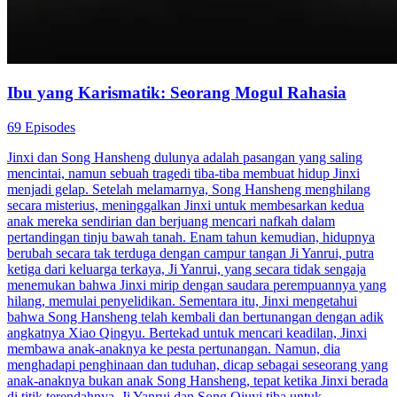
Ibu yang Karismatik: Seorang Mogul Rahasia
69 Episodes
Jinxi dan Song Hansheng dulunya adalah pasangan yang saling
mencintai, namun sebuah tragedi tiba-tiba membuat hidup Jinxi
menjadi gelap. Setelah melamarnya, Song Hansheng menghilang
secara misterius, meninggalkan Jinxi untuk membesarkan kedua
anak mereka sendirian dan berjuang mencari nafkah dalam
pertandingan tinju bawah tanah. Enam tahun kemudian, hidupnya
berubah secara tak terduga dengan campur tangan Ji Yanrui, putra
ketiga dari keluarga terkaya, Ji Yanrui, yang secara tidak sengaja
menemukan bahwa Jinxi mirip dengan saudara perempuannya yang
hilang, memulai penyelidikan. Sementara itu, Jinxi mengetahui
bahwa Song Hansheng telah kembali dan bertunangan dengan adik
angkatnya Xiao Qingyu. Bertekad untuk mencari keadilan, Jinxi
membawa anak-anaknya ke pesta pertunangan. Namun, dia
menghadapi penghinaan dan tuduhan, dicap sebagai seseorang yang
anak-anaknya bukan anak Song Hansheng, tepat ketika Jinxi berada
di titik terendahnya, Ji Yanrui dan Song Qiuyi tiba untuk