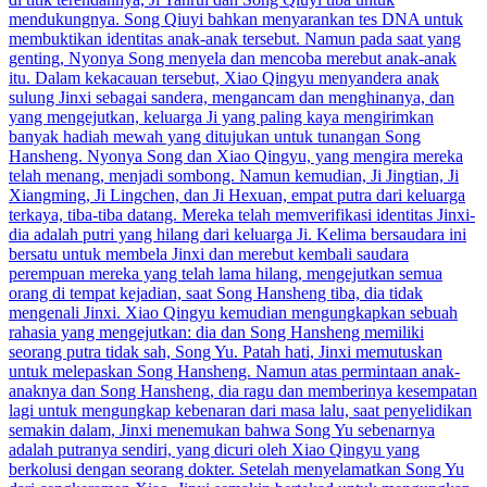
mendukungnya. Song Qiuyi bahkan menyarankan tes DNA untuk
membuktikan identitas anak-anak tersebut. Namun pada saat yang
genting, Nyonya Song menyela dan mencoba merebut anak-anak
itu. Dalam kekacauan tersebut, Xiao Qingyu menyandera anak
sulung Jinxi sebagai sandera, mengancam dan menghinanya, dan
yang mengejutkan, keluarga Ji yang paling kaya mengirimkan
banyak hadiah mewah yang ditujukan untuk tunangan Song
Hansheng. Nyonya Song dan Xiao Qingyu, yang mengira mereka
telah menang, menjadi sombong. Namun kemudian, Ji Jingtian, Ji
Xiangming, Ji Lingchen, dan Ji Hexuan, empat putra dari keluarga
terkaya, tiba-tiba datang. Mereka telah memverifikasi identitas Jinxi-
dia adalah putri yang hilang dari keluarga Ji. Kelima bersaudara ini
bersatu untuk membela Jinxi dan merebut kembali saudara
perempuan mereka yang telah lama hilang, mengejutkan semua
orang di tempat kejadian, saat Song Hansheng tiba, dia tidak
mengenali Jinxi. Xiao Qingyu kemudian mengungkapkan sebuah
rahasia yang mengejutkan: dia dan Song Hansheng memiliki
seorang putra tidak sah, Song Yu. Patah hati, Jinxi memutuskan
untuk melepaskan Song Hansheng. Namun atas permintaan anak-
anaknya dan Song Hansheng, dia ragu dan memberinya kesempatan
lagi untuk mengungkap kebenaran dari masa lalu, saat penyelidikan
semakin dalam, Jinxi menemukan bahwa Song Yu sebenarnya
adalah putranya sendiri, yang dicuri oleh Xiao Qingyu yang
berkolusi dengan seorang dokter. Setelah menyelamatkan Song Yu