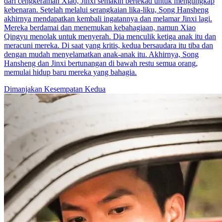
dari cengkeraman Xiao, Jinxi semakin bertekad untuk mengungkap
kebenaran. Setelah melalui serangkaian lika-liku, Song Hansheng
akhirnya mendapatkan kembali ingatannya dan melamar Jinxi lagi.
Mereka berdamai dan menemukan kebahagiaan, namun Xiao
Qingyu menolak untuk menyerah. Dia menculik ketiga anak itu dan
meracuni mereka. Di saat yang kritis, kedua bersaudara itu tiba dan
dengan mudah menyelamatkan anak-anak itu. Akhirnya, Song
Hansheng dan Jinxi bertunangan di bawah restu semua orang,
memulai hidup baru mereka yang bahagia.
Dimanjakan
Kesempatan Kedua