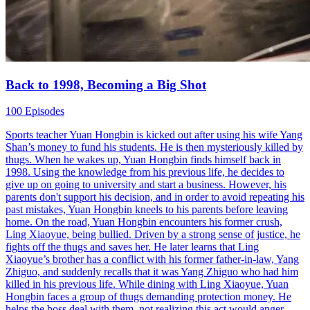
Back to 1998, Becoming a Big Shot
100 Episodes
Sports teacher Yuan Hongbin is kicked out after using his wife Yang
Shan’s money to fund his students. He is then mysteriously killed by
thugs. When he wakes up, Yuan Hongbin finds himself back in
1998. Using the knowledge from his previous life, he decides to
give up on going to university and start a business. However, his
parents don't support his decision, and in order to avoid repeating his
past mistakes, Yuan Hongbin kneels to his parents before leaving
home. On the road, Yuan Hongbin encounters his former crush,
Ling Xiaoyue, being bullied. Driven by a strong sense of justice, he
fights off the thugs and saves her. He later learns that Ling
Xiaoyue’s brother has a conflict with his former father-in-law, Yang
Zhiguo, and suddenly recalls that it was Yang Zhiguo who had him
killed in his previous life. While dining with Ling Xiaoyue, Yuan
Hongbin faces a group of thugs demanding protection money. He
helps the boss deal with them, not realizing this act would anger