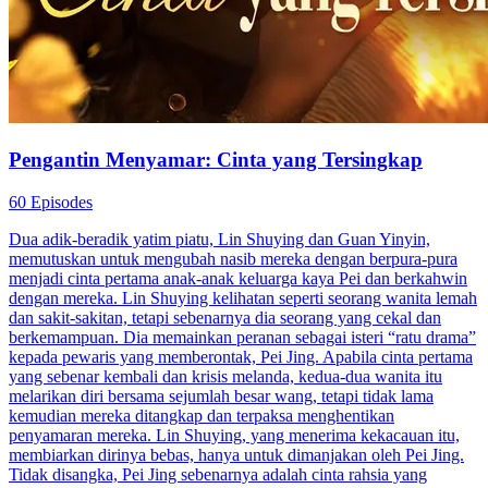
Pengantin Menyamar: Cinta yang Tersingkap
60 Episodes
Dua adik-beradik yatim piatu, Lin Shuying dan Guan Yinyin,
memutuskan untuk mengubah nasib mereka dengan berpura-pura
menjadi cinta pertama anak-anak keluarga kaya Pei dan berkahwin
dengan mereka. Lin Shuying kelihatan seperti seorang wanita lemah
dan sakit-sakitan, tetapi sebenarnya dia seorang yang cekal dan
berkemampuan. Dia memainkan peranan sebagai isteri “ratu drama”
kepada pewaris yang memberontak, Pei Jing. Apabila cinta pertama
yang sebenar kembali dan krisis melanda, kedua-dua wanita itu
melarikan diri bersama sejumlah besar wang, tetapi tidak lama
kemudian mereka ditangkap dan terpaksa menghentikan
penyamaran mereka. Lin Shuying, yang menerima kekacauan itu,
membiarkan dirinya bebas, hanya untuk dimanjakan oleh Pei Jing.
Tidak disangka, Pei Jing sebenarnya adalah cinta rahsia yang